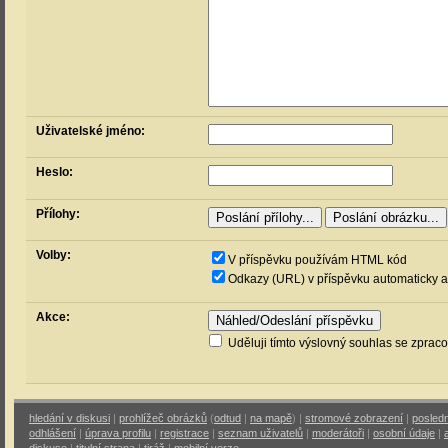
Uživatelské jméno:
Heslo:
Přílohy:
Volby:
V příspěvku používám HTML kód
Odkazy (URL) v příspěvku automaticky a
Akce:
Uděluji tímto výslovný souhlas se zprac
hledání v diskusi
|
prohlížeč obrázků
(
odtud
|
na mapě
) |
stromové zobrazení
|
posledn
odhlášení
|
úprava profilu
|
registrace
|
seznam uživatelů
|
moderátoři
|
osobní údaje
|