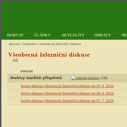
DISKUSE
ČLÁNKY
AKTUALITY
ODKAZY
M
diskuse
»
železnice
» všeobecná železniční diskuse
Všeobecná železniční diskuse
dolů
DISKUSE
Archivy starších příspěvků
(135)
Archiv diskuse Všeobecná železniční diskuse do 04. 6. 2026
Archiv diskuse Všeobecná železniční diskuse do 09. 6. 2026
Archiv diskuse Všeobecná železniční diskuse do 07. 7. 2026