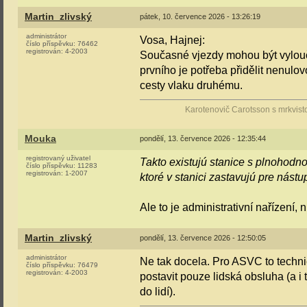
Martin_zlivský
pátek, 10. července 2026 - 13:26:19
administrátor
Vosa, Hajnej:
číslo příspěvku:
76462
registrován:
4-2003
Současné vjezdy mohou být vyloučen
prvního je potřeba přidělit nenul
cesty vlaku druhému.
Karotenovič Carotsson s mrkvist
Mouka
pondělí, 13. července 2026 - 12:35:44
registrovaný uživatel
Takto existujú stanice s plnohodn
číslo příspěvku:
11283
registrován:
1-2007
ktoré v stanici zastavujú pre nástu
Ale to je administrativní nařízení, 
Martin_zlivský
pondělí, 13. července 2026 - 12:50:05
administrátor
Ne tak docela. Pro ASVC to techn
číslo příspěvku:
76479
registrován:
4-2003
postavit pouze lidská obsluha (a i 
do lidí).