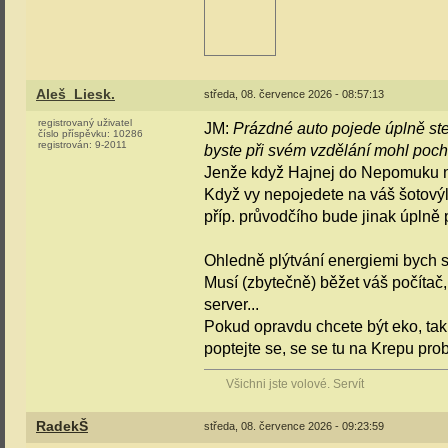
Aleš_Liesk.
středa, 08. července 2026 - 08:57:13
registrovaný uživatel
JM:
Prázdné auto pojede úplně stej
číslo příspěvku:
10286
registrován:
9-2011
byste při svém vzdělání mohl poch
Jenže když Hajnej do Nepomuku ne
Když vy nepojedete na váš šotovýle
příp. průvodčího bude jinak úplně 
Ohledně plýtvání energiemi bych s
Musí (zbytečně) běžet váš počítač,
server...
Pokud opravdu chcete být eko, tak
poptejte se, se se tu na Krepu pro
Všichni jste volové. Servít
RadekŠ
středa, 08. července 2026 - 09:23:59