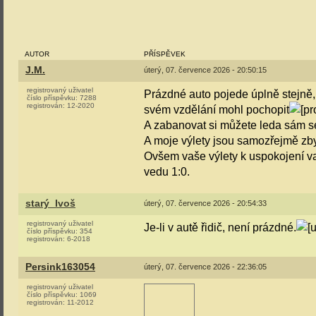
AUTOR
PŘÍSPĚVEK
J.M.
úterý, 07. července 2026 - 20:50:15
registrovaný uživatel
Prázdné auto pojede úplně stejně, 
číslo příspěvku:
7288
registrován:
12-2020
svém vzdělání mohl pochopit
A zabanovat si můžete leda sám 
A moje výlety jsou samozřejmě zb
Ovšem vaše výlety k uspokojení va
vedu 1:0.
starý_Ivoš
úterý, 07. července 2026 - 20:54:33
registrovaný uživatel
Je-li v autě řidič, není prázdné.
číslo příspěvku:
354
registrován:
6-2018
Persink163054
úterý, 07. července 2026 - 22:36:05
registrovaný uživatel
číslo příspěvku:
1069
registrován:
11-2012