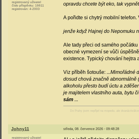
registrovaný uživatel
opravdu chcete být eko, tak vypnět
číslo příspěvku:
16611
registrován:
4-2003
A pořidte si chytrý mobilní telefon.
jenže když Hajnej do Nepomuku 
Ale tady přeci od samého počátku
obecné vymezení se vůči úspěšnějš
existence. Typický chování hejtra a
Viz příběh šotouše:
...Mimořádné d
dosud chová značně abnormálně (si
alkoholu přesto budí úctu a zděše
je majitelem vlastního auta, bytu č
sám
...
Do Prahy jsem nepřijel na mopedu, ale dvanáctiválc
Johny11
středa, 08. července 2026 - 09:48:28
registrovaný uživatel