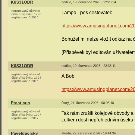
K6S31ODR
neděle, 19. července 2026 - 22:28:34
registrovaný uživatel
Lampo - pes cestovatel:
číslo příspěvku:
1723
registrován:
6-2015
https://www.amusingplanet.com/20
Bohužel mi nelze vložit odkaz na č
(Příspěvek byl editován uživate
K6S31ODR
neděle, 19. července 2026 - 22:36:11
registrovaný uživatel
A Bob:
číslo příspěvku:
1724
registrován:
6-2015
https://www.amusingplanet.com/20
Practicus
úterý, 21. července 2026 - 00:05:40
registrovaný uživatel
Tak nám zrušili kolejové obvody a 
číslo příspěvku:
1997
registrován:
8-2017
celkem dost nepřehledným úseku 
Paveldacicky
středa, 22. července 2026 - 19:44:34