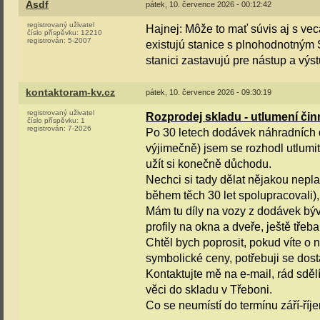
Asdf
pátek, 10. července 2026 - 00:12:42
registrovaný uživatel
Hajnej: Môže to mať súvis aj s vec
číslo příspěvku:
12210
registrován:
5-2007
existujú stanice s plnohodnotným S
stanici zastavujú pre nástup a výst
kontaktoram-kv.cz
pátek, 10. července 2026 - 09:30:19
registrovaný uživatel
Rozprodej skladu - utlumení čin
číslo příspěvku:
1
registrován:
7-2026
Po 30 letech dodávek náhradních dí
výjimečně) jsem se rozhodl utlumit
užít si konečně důchodu.
Nechci si tady dělat nějakou neplac
během těch 30 let spolupracovali),
Mám tu díly na vozy z dodávek býva
profily na okna a dveře, ještě třeba
Chtěl bych poprosit, pokud víte o
symbolické ceny, potřebuji se dost
Kontaktujte mě na e-mail, rád sděl
věci do skladu v Třeboni.
Co se neumístí do termínu září-říjen