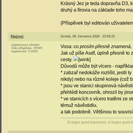
Krásný Jez je teda dopravňa D3, kd
druhý a fírovia na základe toho maj
(Příspěvek byl editován uživatelem
Hajnej
čtvrtek, 09. července 2026 - 23:59:22
registrovaný uživatel
Vosa:
co prosím přesně znamená, 
číslo příspěvku:
35585
registrován:
5-2002
Jak už píše Asdf, úplně přesně t
cesty.
Důvodů může být vícero - napříkla
* zabzař nedokáže rozlišit, jestli t
nikdy) nebo na různé koleje (což b
* jsou ve stanici skupinová návěsti
přehlédl koncovník, ohrozil by jino
* ve stanicích s vícero tratěmi ze 
témuž návěstidlu,
a tak podobně. Většinou to souvi
Si leges quod transcrevi, si linges quod t