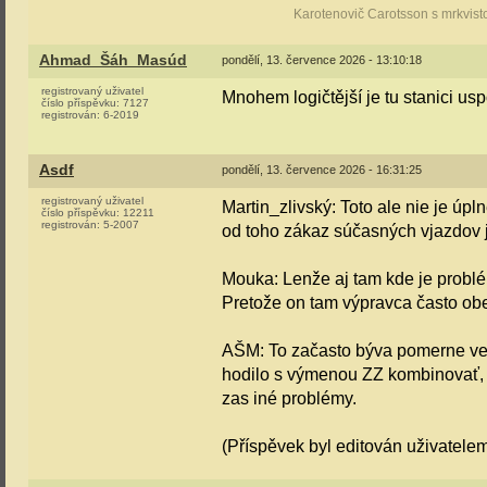
Karotenovič Carotsson s mrkvist
Ahmad_Šáh_Masúd
pondělí, 13. července 2026 - 13:10:18
registrovaný uživatel
Mnohem logičtější je tu stanici us
číslo příspěvku:
7127
registrován:
6-2019
Asdf
pondělí, 13. července 2026 - 16:31:25
registrovaný uživatel
Martin_zlivský: Toto ale nie je úp
číslo příspěvku:
12211
registrován:
5-2007
od toho zákaz súčasných vjazdov 
Mouka: Lenže aj tam kde je problé
Pretože on tam výpravca často obe 
AŠM: To začasto býva pomerne veľk
hodilo s výmenou ZZ kombinovať, či
zas iné problémy.
(Příspěvek byl editován uživatelem