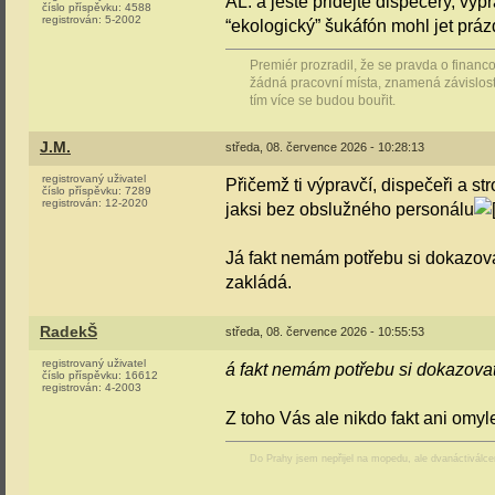
AL: a ještě přidejte dispečery, výpra
číslo příspěvku:
4588
registrován:
5-2002
“ekologický” šukáfón mohl jet pr
Premiér prozradil, že se pravda o financ
žádná pracovní místa, znamená závislost 
tím více se budou bouřit.
J.M.
středa, 08. července 2026 - 10:28:13
registrovaný uživatel
Přičemž ti výpravčí, dispečeři a st
číslo příspěvku:
7289
registrován:
12-2020
jaksi bez obslužného personálu
Já fakt nemám potřebu si dokazova
zakládá.
RadekŠ
středa, 08. července 2026 - 10:55:53
registrovaný uživatel
á fakt nemám potřebu si dokazovat
číslo příspěvku:
16612
registrován:
4-2003
Z toho Vás ale nikdo fakt ani omy
Do Prahy jsem nepřijel na mopedu, ale dvanáctiválc