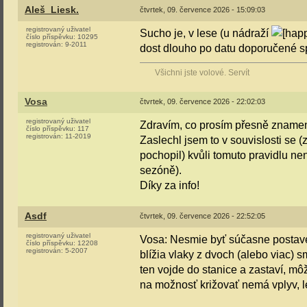
Aleš_Liesk.
čtvrtek, 09. července 2026 - 15:09:03
registrovaný uživatel
Sucho je, v lese (u nádraží
číslo příspěvku:
10295
registrován:
9-2011
dost dlouho po datu doporučené 
Všichni jste volové. Servít
Vosa
čtvrtek, 09. července 2026 - 22:02:03
registrovaný uživatel
Zdravím, co prosím přesně znamen
číslo příspěvku:
117
registrován:
11-2019
Zaslechl jsem to v souvislosti se 
pochopil) kvůli tomuto pravidlu nen
sezóně).
Díky za info!
Asdf
čtvrtek, 09. července 2026 - 22:52:05
registrovaný uživatel
Vosa: Nesmie byť súčasne postaven
číslo příspěvku:
12208
registrován:
5-2007
blížia vlaky z dvoch (alebo viac) 
ten vojde do stanice a zastaví, mô
na možnosť križovať nemá vplyv, le