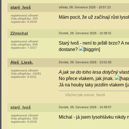
starý_Ivoš
středa, 08. července 2026 - 18:57:23
registrovaný uživatel
Mám pocit, že už začínají růst lyso
číslo příspěvku:
355
registrován:
6-2018
22michal
čtvrtek, 09. července 2026 - 10:38:41
registrovaný uživatel
Starý Ivoš - není to ještě brzo? A 
číslo příspěvku:
858
registrován:
7-2017
dostane?
Aleš_Liesk.
čtvrtek, 09. července 2026 - 13:01:55
registrovaný uživatel
A jak se do toho lesa dotyčný vla
číslo příspěvku:
10291
registrován:
9-2011
No přece vlakem, jak jinak.
Já na houby taky jezdím vlakem (ja
Všichni jste volové. Servít
starý_Ivoš
čtvrtek, 09. července 2026 - 14:49:57
registrovaný uživatel
Michal - já jsem lysohlávku nikdy n
číslo příspěvku:
356
registrován:
6-2018