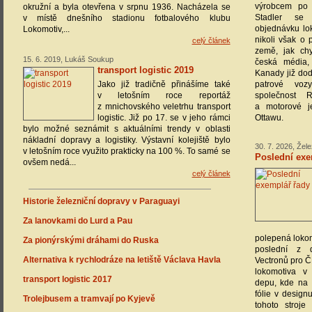
výrobcem po 
okružní a byla otevřena v srpnu 1936. Nacházela se
Stadler se
v místě dnešního stadionu fotbalového klubu
objednávku lo
Lokomotiv,...
nikoli však o 
celý článek
země, jak ch
15. 6. 2019, Lukáš Soukup
česká média,
transport logistic 2019
Kanady již do
Jako již tradičně přinášíme také
patrové voz
v letošním roce reportáž
společnost R
z mnichovského veletrhu transport
a motorové j
logistic. Již po 17. se v jeho rámci
Ottawu.
bylo možné seznámit s aktuálními trendy v oblasti
nákladní dopravy a logistiky. Výstavní kolejiště bylo
30. 7. 2026, Žel
v letošním roce využito prakticky na 100 %. To samé se
Poslední exe
ovšem nedá...
celý článek
Historie železniční dopravy v Paraguayi
Za lanovkami do Lurd a Pau
polepená lokom
Za pionýrskými dráhami do Ruska
poslední z d
Alternativa k rychlodráze na letiště Václava Havla
Vectronů pro Č
lokomotiva v
transport logistic 2017
depu, kde na 
fólie v design
Trolejbusem a tramvají po Kyjevě
tohoto stroj