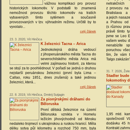
vážnou komplikaci pro provoz
netrakčních
historických lokomotiv. V podstatě to znamená
z provozu na
nemožnost provozu těchto lokomotiv na tratích
Bratislava 
vybavených tímto sytémem a současně
a jejich nasa
provozovaných v tzv. výhradním režimu. Určitě by to
a Prahou od 
vyvolalo...
(s různou prav
právě tímto t
celý článek
jsme se Leo E
23. 3. 2020, Vít Hinčica
vašem webu dn
K železnici Tacna – Arica
nenabízíte s
Jednokolejná dráha vedoucí
poruchou všec
z jihoperuánského města Tacna do
tím, že vám 
severochilského města Arica má
Talgo zakázán
velmi zajímavou historii, za kterou
se stojí za to poohlédnout. V pořadí se jedná o druhou
31. 7. 2026, Žel
nejstarší peruánskou železnici (první byla Lima –
Stadler bude
Callao, roku 1851, dnes zrušená) a také jedinou
lokomotivy 
železnici, která...
celý článek
22. 8. 2019, Vít Hinčica, Dmitrij Sutjagin
Za pionýrskými dráhami do
Běloruska
První dětská železnice na území
1,95 mld. ka
Běloruska vznikla v Homelu
společností 
ležícím jihovýchodně od Minsku
dodávku 45 hy
nedaleko trojmezí s ukrajinskou a ruskou hranicí. Měla
Kontrakt zahrnu
délku sotva půl kilometru a rozchod 750 mm, byla