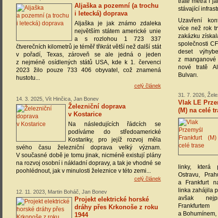
tratě metra i j
Aljaška a pozemní (a trochu
stávající infrast
i letecká) doprava
Uzavření kon
Aljaška je jak známo zdaleka
více než rok tr
největším státem americké unie
zakázku získa
a s rozlohou 1 723 337
společnosti CF
čtverečních kilometrů je téměř třikrát větší než další stát
deset výhyb
v pořadí, Texas, zároveň se ale jedná o jeden
z manganové 
z nejméně osídlených států USA, kde k 1. červenci
nové tratě A
2023 žilo pouze 733 406 obyvatel, což znamená
Bulvarı.
hustotu...
celý článek
31. 7. 2026, Žel
14. 3. 2025, Vít Hinčica, Jan Bonev
Vlak LE Prze
Železniční doprava
(M) na celé t
v Kostarice
Na následujících řádcích se
podíváme do středoamerické
Kostariky, pro jejíž rozvoj měla
svého času železniční doprava velký význam.
V současné době je tomu jinak, nicméně existují plány
na rozvoj osobní i nákladní dopravy, a tak je vhodné se
linky, která 
poohlédnout, jak v minulosti železnice v této zemi...
Ostravu, Prah
celý článek
a Frankfurt 
linka zahájila 
12. 11. 2023, Martin Boháč, Jan Bonev
avšak nej
Projekt elektrické horské
Frankfurt
dráhy přes Krkonoše z roku
a Bohumínem, 
1944