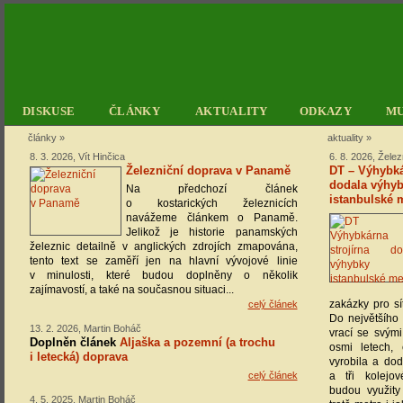
DISKUSE
ČLÁNKY
AKTUALITY
ODKAZY
M
články
»
aktuality
»
8. 3. 2026, Vít Hinčica
6. 8. 2026, Žele
Železniční doprava v Panamě
DT – Výhybká
dodala výhyb
Na předchozí článek
istanbulské 
o kostarických železnicích
navážeme článkem o Panamě.
Jelikož je historie panamských
železnic detailně v anglických zdrojích zmapována,
tento text se zaměří jen na hlavní vývojové linie
v minulosti, které budou doplněny o několik
zajímavostí, a také na současnou situaci...
zakázky pro sí
celý článek
Do největšího
13. 2. 2026, Martin Boháč
vrací se svým
Doplněn článek
Aljaška a pozemní (a trochu
osmi letech, 
i letecká) doprava
vyrobila a dod
celý článek
a tři kolejov
budou využity
4. 5. 2025, Martin Boháč