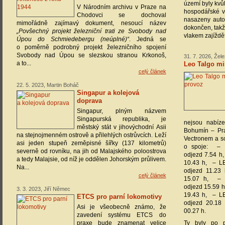
území byly kvůl
V Národním archivu v Praze na
hospodářské v
Chodovci se dochoval
nasazeny autob
mimořádně zajímavý dokument, nesoucí název
dokončen, takž
„Povšechný projekt železniční trati ze Svobody nad
vlakem zajíždě
Úpou do Schmiedebergu (neúplné)“
. Jedná se
o poměrně podrobný projekt železničního spojení
Svobody nad Úpou se slezskou stranou Krkonoš,
31. 7. 2026, Žel
a to...
Leo Talgo m
celý článek
22. 5. 2023, Martin Boháč
Singapur a kolejová
doprava
Singapur, plným názvem
Singapurská republika, je
nejsou nabíze
městský stát v jihovýchodní Asii
Bohumín – Pra
na stejnojmenném ostrově a přilehlých ostrůvcích. Leží
Vectronem a s
asi jeden stupeň zeměpisné šířky (137 kilometrů)
o spoje: – 
severně od rovníku, na jih od Malajského poloostrova
odjezd 7.54 h, 
a tedy Malajsie, od níž je oddělen Johorským průlivem.
10.43 h, – LE
Na...
odjezd 11.23 
celý článek
15.07 h, – 
odjezd 15.59 h,
3. 3. 2023, Jiří Němec
19.43 h, – LE
ETCS pro parní lokomotivy
odjezd 20.18 
Asi je všeobecně známo, že
00.27 h.
zavedení systému ETCS do
praxe bude znamenat velice
Ty byly po p