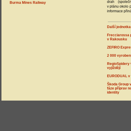
drah (společ
Burma Mines Railway
v plánu okolo p
informace přin
Další jednotka
Frecciarossa 
v Rakousku
ZEFIRO Expres
2 000 vyroben
RegioSpidery
vyjíždějí
EURODUAL v B
Škoda Group v
fáze příprav n
identity