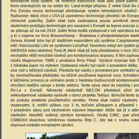
koncepčně nový systém. Ve vnitřních expozicích však bylo jasně patrné p
firem orientujících se na sektor tzv. Land-bridge přeprav. Z velké části šlo 
Pro Evropu novou technologii představuje systém bimodálních návěsů 
Railrunner, která chce v USA již zavedenou technologii přenést i do Evropy
německé pobočky. Zatím však byla zastoupena pouze poměrně skr
skutečném prototypu technologie pro nasazení v Evropě se teprve pracuje 
se plánuje až na rok 2019. Zatím firma hodlá vystupovat v roli operátora 
a to v nejprve na lince Braunschweig – Bratislava s předpokládaným star
června. Kromě toho byl již tradičním exponátem vůz systému Cargobeamer
měl i francouzský Lohr se systémem LorryRail. Novinkou nebyl ani systém 
NiKRASA nebo obdobný TomLift, které však již byly představeny v roce 201
nechybělo větší množství návěsů pro kombinovanou dopravu. K těm zajímav
návěs Magerunner TWIN z produkce firmy Fliegl. Výrobce inzeruje toto 
z hlediska úspor na mýtném. Vystavený návěs byl navíc v provedení délky 
více než u běžných návěsů. Přestože byl návěs v provedení pro vertikální p
by neumožňovala překládku na běžně používané kapsové vozy. Schválen
k běžnému provozu je vnímáno proto z hlediska budoucnosti kombinované
ohrožení dalšího vývoje v tomto sektoru. Tento vývoj staví do nejistoty i p
Ro-La v Evropě. Německý nástavbář WECON představil před dvě
velkoobjemové nástavby vyvinuté v rámci projektu Tellisys. Bohužel tento t
do podoby prakticky použitelného výrobku. Firma však nabízí nástavb
vlastnostmi, tj. vnitřní výškou cca 3 m, bočním přístupem a případně i
v prázdném stavu pod obchodním názvem Imperator. Může tak jít o alter
návěsům. Největší světový výrobce kontejnerů, čínský CIMC, pak před
CIMBOXX klasickou výměnnou nástavbu třídy C. Jde tak o snahu vstoup
doposud ovládán evropskými výrobci.