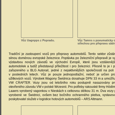
Vůz Uagnpps z Popradu.
Vůz Tamns s pneumaticky 
střechou pro přepravu sádr
Tradiční je zastoupení vozů pro přepravy automobilů. Tento sektor zůs
silnou doménou evropské železnice. Poptávka po železniční přepravě je 
výstavbou nových závodů ve východní Evropě, které jsou vzdálenějš
automobilek a tudíž představují příležitost i pro železnici. Přesně to je i
zařazeného u BLG Autorail, jedné z nejaktivnějších společností na poli
v posledních letech. Vůz je pouze jednopodlažní, neboť je určen pr
užitkových vozů. Výrobek Wagony Świdnica dosahuje DPN 33 m a umožňuj
VW CRAFTER. Vozy jsou od letošního roku postupně nasazovány pr
otevřeného závodu VW v polské Wrzesnii. Pro potřeby rakouské firmy Hödlm
Laaers vyrobený vagonkou v Nieskách s celkovou délkou 31 m. Dva vozy
vyrobené ve Świdnici, ovšem bez bočního ochranného pletiva, vystavov
poskytovatel služeb v logistice hotových automobilů – ARS Altmann.