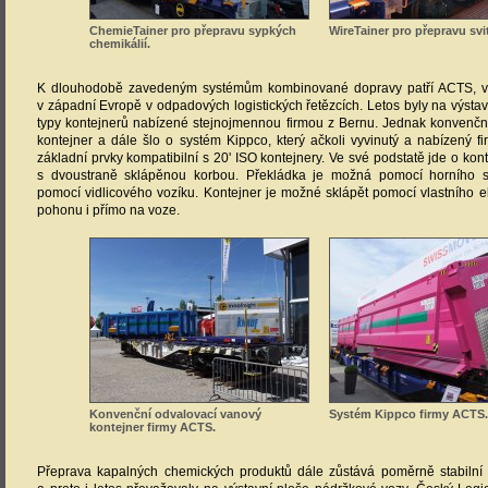
ChemieTainer pro přepravu sypkých
WireTainer pro přepravu svi
chemikálií.
K dlouhodobě zavedeným systémům kombinované dopravy patří ACTS, v
v západní Evropě v odpadových logistických řetězcích. Letos byly na výstav
typy kontejnerů nabízené stejnojmennou firmou z Bernu. Jednak konvenčn
kontejner a dále šlo o systém Kippco, který ačkoli vyvinutý a nabízený 
základní prvky kompatibilní s 20' ISO kontejnery. Ve své podstatě jde o kon
s dvoustraně sklápěnou korbou. Překládka je možná pomocí horního s
pomocí vidlicového vozíku. Kontejner je možné sklápět pomocí vlastního e
pohonu i přímo na voze.
Konvenční odvalovací vanový
Systém Kippco firmy ACTS
kontejner firmy ACTS.
Přeprava kapalných chemických produktů dále zůstává poměrně stabiln