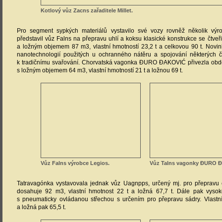
Kotlový vůz Zacns zařaditele Millet.
Pro segment sypkých materiálů vystavilo své vozy rovněž několik výr
představil vůz Falns na přepravu uhlí a koksu klasické konstrukce se čtveř
a ložným objemem 87 m3, vlastní hmotností 23,2 t a celkovou 90 t. Novin
nanotechnologií použitých u ochranného nátěru a spojování některých čás
k tradičnímu svařování. Chorvatská vagonka ĐURO ĐAKOVIĆ přivezla obd
s ložným objemem 64 m3, vlastní hmotností 21 t a ložnou 69 t.
Vůz Falns výrobce Legios.
Vůz Talns vagonky ĐURO 
Tatravagónka vystavovala jednak vůz Uagnpps, určený mj. pro přepravu
dosahuje 92 m3, vlastní hmotnost 22 t a ložná 67,7 t. Dále pak vyso
s pneumaticky ovládanou střechou s určením pro přepravu sádry. Vlastní
a ložná pak 65,5 t.