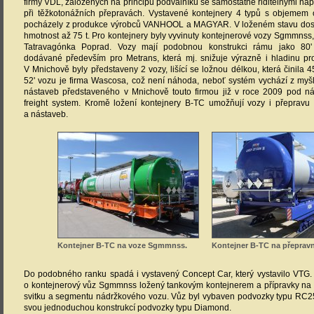
firmy VDL, založených na principu podvalníků se samostatně řiditelnými n
při těžkotonážních přepravách. Vystavené kontejnery 4 typů s objemem o
pocházely z produkce výrobců VANHOOL a MAGYAR. V loženém stavu dosa
hmotnost až 75 t. Pro kontejnery byly vyvinuty kontejnerové vozy Sgmmnss
Tatravagónka Poprad. Vozy mají podobnou konstrukci rámu jako 80'
dodávané především pro Metrans, která mj. snižuje výrazně i hladinu p
V Mnichově byly představeny 2 vozy, lišící se ložnou délkou, která činila 4
52' vozu je firma Wascosa, což není náhoda, neboť systém vychází z myš
nástaveb představeného v Mnichově touto firmou již v roce 2009 pod 
freight system. Kromě ložení kontejnery B-TC umožňují vozy i přepravu
a nástaveb.
Kontejner B-TC na voze Sgmmnss.
Kontejner B-TC na přepravn
Do podobného ranku spadá i vystavený Concept Car, který vystavilo VTG. 
o kontejnerový vůz Sgmmnss ložený tankovým kontejnerem a přípravky na
svitku a segmentu nádržkového vozu. Vůz byl vybaven podvozky typu RC25
svou jednoduchou konstrukcí podvozky typu Diamond.