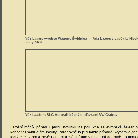
Vůz Laaers výrobce Wagony Świdnica
Vůz Laaers z vagónky Niesk
firmy ARS.
Vůz Laadgrs BLG Autorail ložený dodávkami VW Crafter.
Letošní ročník přinesl i jednu novinku na poli, kde se evropské železni
konceptu háku a šroubovky. Paradoxně to je v tomto případě Švýcarsko, ted
který chce v praxi zavést automatické spřáhlo v nákladní dopravě. To jina