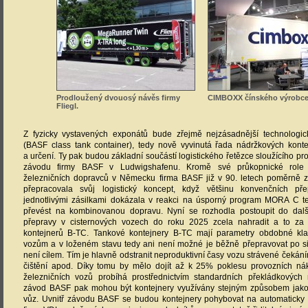
Prodloužený dvouosý návěs firmy
CIMBOXX čínského výrobce
Fliegl.
Z fyzicky vystavených exponátů bude zřejmě nejzásadnější technologi
(BASF class tank container), tedy nově vyvinutá řada nádržkových konte
a určení. Ty pak budou základní součástí logistického řetězce sloužícího pr
závodu firmy BASF v Ludwigshafenu. Kromě své průkopnické role n
železničních dopravců v Německu firma BASF již v 90. letech poměrně
přepracovala svůj logistický koncept, když většinu konvenčních pře
jednotlivými zásilkami dokázala v reakci na úsporný program MORA C 
převést na kombinovanou dopravu. Nyní se rozhodla postoupit do další
přepravy v cisternových vozech do roku 2025 zcela nahradit a to za 
kontejnerů B-TC. Tankové kontejnery B-TC mají parametry obdobné kl
vozům a v loženém stavu tedy ani není možné je běžně přepravovat po sil
není cílem. Tím je hlavně odstranit neproduktivní časy vozu strávené čekán
čištění apod. Díky tomu by mělo dojít až k 25% poklesu provozních ná
železničních vozů probíhá prostřednictvím standardních překládkovýc
závod BASF pak mohou být kontejnery využívány stejným způsobem jako
vůz. Uvnitř závodu BASF se budou kontejnery pohybovat na automaticky