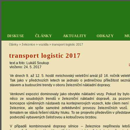
DISKUSE
ČLÁNKY
AKTUALITY
ODKAZY
M
články
»
železnice
»
vozidla
»
transport logistic 2017
transport logistic 2017
text a foto:
Lukáš Soukup
vloženo: 24. 5. 2017
Ve dnech 9. až 12. 5. hostil mnichovský veletržní areál již 16. ročník veletrh
Tak jako v předchozích letech se jednalo o jedinečnou příležitost sezná
stavem a budoucími trendy v oboru železniční nákladní dopravy.
Venkovní expozici dominovaly jako obvykle nákladní vozy. Pokud by byl
něco ze soudobých trendů v železniční nákladní dopravě, za pozorno
koncepce výměnných nástaveb na kontejnerových vozech, kde cílem není 
železnice, ale spíše samotné zefektivnění provozu železničních vozů.
tématem se stává řešení otázky hluku. To se projevilo především v představ
podvozků vybavených čelisťovou a kotoučovou brzdou.
V případě kombinované dopravy silnice – železnice nepřinesla letoš