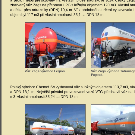
a proto i letos převažovaly na výstavní ploše nádržkové vozy. Český Legi
zbarvený vůz Zags na přepravu LPG s ložným objemem 120 m3. Vlastní hmot
a délka přes nárazníky (DPN) 19,4 m. Vůz obdobného určení vystavovala i
objem byl 117 m3 při vlastní hmotnosti 33,1 t a DPN 18 m.
Vůz Zags výrobce Legios.
Vůz Zags výrobce Tatravag
Poprad.
Polský výrobce Chemet SA vystavoval vůz s ložným objemem 113,7 m3, vlas
a DPN 18,1 m. Největší privátní provozovatel vozů VTG představil vůz n
m3, vlastní hmotností 33,24 t a DPN 18 m.