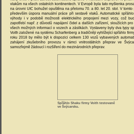
vlakům na všech ostatních kontinentech. V Evropě byla tato myšlenka pro
na úrovni UIC bohužel opuštěna na přelomu 70. a 80. let 20. stol. V tomt
především úspora manuální práce při sestavě vlaků. Automatické spřáhl
výhody i v podobě možnosti elektrického propojení mezi vozy, což bu
zapotřebí např. z důvodů napájení čidel a dalších zařízení, sloužících pr
všech možných informací o vozech a zásilkách. Vystaveny byly dva typy s
Voith založené na systému Scharfenberg a tradičněji vyhlížející spřáhlo fir
roku 2018 by mělo být k dispozici celkem 130 vozů vybavených automa
zahájení zkušebního provozu v rámci vnitrostátních přeprav ve Švýca
samozřejmě žádoucí i rozšíření do mezinárodních přeprav.
Spřáhlo Shaku firmy Voith testované
ve Švýcarsku.