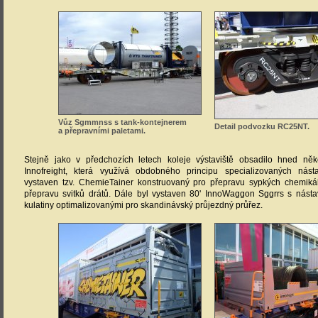
Vůz Sgmmnss s tank-kontejnerem
Detail podvozku RC25NT.
a přepravními paletami.
Stejně jako v předchozích letech koleje výstaviště obsadilo hned něk
Innofreight, která využívá obdobného principu specializovaných nást
vystaven tzv. ChemieTainer konstruovaný pro přepravu sypkých chemikál
přepravu svitků drátů. Dále byl vystaven 80' InnoWaggon Sggrrs s nást
kulatiny optimalizovanými pro skandinávský průjezdný průřez.