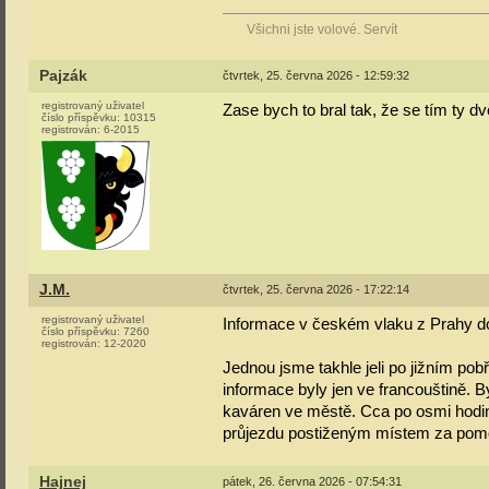
Všichni jste volové. Servít
Pajzák
čtvrtek, 25. června 2026 - 12:59:32
registrovaný uživatel
Zase bych to bral tak, že se tím ty dv
číslo příspěvku:
10315
registrován:
6-2015
J.M.
čtvrtek, 25. června 2026 - 17:22:14
registrovaný uživatel
Informace v českém vlaku z Prahy do 
číslo příspěvku:
7260
registrován:
12-2020
Jednou jsme takhle jeli po jižním pob
informace byly jen ve francouštině. B
kaváren ve městě. Cca po osmi hodinác
průjezdu postiženým místem za pom
Hajnej
pátek, 26. června 2026 - 07:54:31