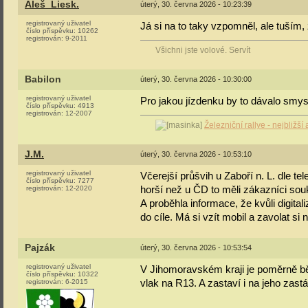
Aleš_Liesk.
úterý, 30. června 2026 - 10:23:39
registrovaný uživatel
Já si na to taky vzpomněl, ale tuším,
číslo příspěvku:
10262
registrován:
9-2011
Všichni jste volové. Servít
Babilon
úterý, 30. června 2026 - 10:30:00
registrovaný uživatel
Pro jakou jízdenku by to dávalo sm
číslo příspěvku:
4913
registrován:
12-2007
Železniční rallye - nejbližš
J.M.
úterý, 30. června 2026 - 10:53:10
registrovaný uživatel
Včerejší průšvih u Zaboří n. L. dle 
číslo příspěvku:
7277
horší než u ČD to měli zákazníci sou
registrován:
12-2020
A proběhla informace, že kvůli digita
do cíle. Má si vzít mobil a zavolat si
Pajzák
úterý, 30. června 2026 - 10:53:54
registrovaný uživatel
V Jihomoravském kraji je poměrně bě
číslo příspěvku:
10322
vlak na R13. A zastaví i na jeho zast
registrován:
6-2015