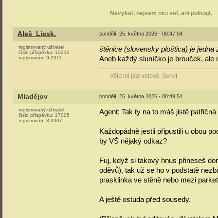
Nevykat, nejsem nici sef, ani policajt.
Aleš_Liesk.
pondělí, 25. května 2026 - 08:47:04
registrovaný uživatel
štěnice (slovensky ploštica) je jedna z
číslo příspěvku:
10213
Aneb každý sluníčko je brouček, ale 
registrován:
9-2011
Všichni jste volové. Servít
Mladějov
pondělí, 25. května 2026 - 08:49:54
registrovaný uživatel
Agent: Tak ty na to máš jistě patřičná
číslo příspěvku:
27005
registrován:
3-2007
Každopádně jestli připustili u obou pod
by VŠ nějaký odkaz?
Fuj, když si takový hnus přineseš do
oděvů), tak už se ho v podstatě nezba
prasklinka ve stěně nebo mezi parketa
A ještě ostuda před sousedy.