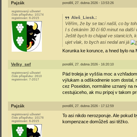
Pajzák
pondělí, 27. dubna 2026 - 13:53:26
registrovaný uživatel
číslo příspěvku:
10174
Aleš_Liesk.
:
registrován:
6-2015
Věřím, že by se tací našli, co by toh
I s čekáním 30 či 60 minut na další 
Ještě bych to chápal ve stanicích, k
ujet vlak, to bych asi nedal ani já
Korunka ke korunce, a hned bylo na M
Velky_sef
pondělí, 27. dubna 2026 - 16:20:10
registrovaný uživatel
Pád troleja je vyššia moc a vzhľadom 
číslo příspěvku:
2610
výlukam a odškodnenie som dostal, r
registrován:
7-2017
cez Poseidon, normálne uznaný na nes
cestujúceho, ak mu prípoj v takom prí
Pajzák
pondělí, 27. dubna 2026 - 17:12:59
registrovaný uživatel
To asi nikdo nerozporuje. Ale pokud b
číslo příspěvku:
10176
kompenzace domůžeš asi těžko.
registrován:
6-2015