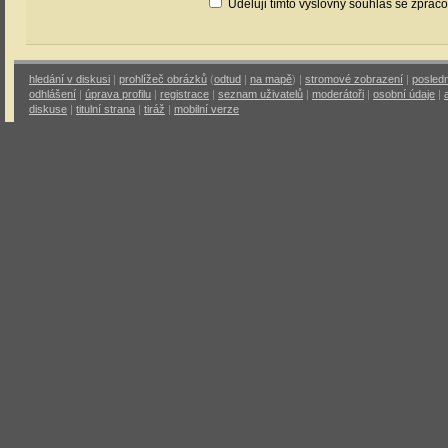
Uděluji tímto výslovný souhlas se zprac
hledání v diskusi
|
prohlížeč obrázků
(
odtud
|
na mapě
) |
stromové zobrazení
|
posledn
odhlášení
|
úprava profilu
|
registrace
|
seznam uživatelů
|
moderátoři
|
osobní údaje
|
diskuse
|
titulní strana
|
tiráž
|
mobilní verze