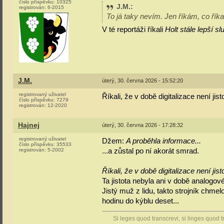
číslo příspěvku:
10325
J.M.
:
registrován:
6-2015
To já taky nevím. Jen říkám, co říkal
V té reportáži říkali
Holt stále lepší sl
J.M.
úterý, 30. června 2026 - 15:52:20
registrovaný uživatel
Říkali, že v době digitalizace není jist
číslo příspěvku:
7279
registrován:
12-2020
Hajnej
úterý, 30. června 2026 - 17:28:32
registrovaný uživatel
Džem:
A proběhla informace...
číslo příspěvku:
35533
...a zůstal po ní akorát smrad.
registrován:
5-2002
Říkali, že v době digitalizace není jist
Ta jistota nebyla ani v době analogové,
Jistý muž z lidu, takto strojník chme
hodinu do kýblu deset...
Si leges quod transcrevi, si linges quod t