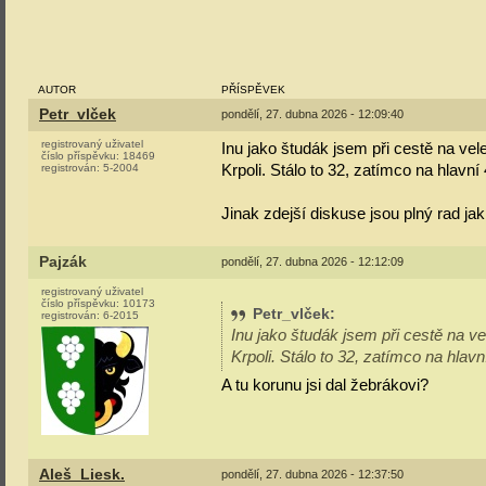
AUTOR
PŘÍSPĚVEK
Petr_vlček
pondělí, 27. dubna 2026 - 12:09:40
registrovaný uživatel
Inu jako študák jsem při cestě na ve
číslo příspěvku:
18469
Krpoli. Stálo to 32, zatímco na hlavní
registrován:
5-2004
Jinak zdejší diskuse jsou plný rad jak
Pajzák
pondělí, 27. dubna 2026 - 12:12:09
registrovaný uživatel
číslo příspěvku:
10173
Petr_vlček
:
registrován:
6-2015
Inu jako študák jsem při cestě na v
Krpoli. Stálo to 32, zatímco na hlavn
A tu korunu jsi dal žebrákovi?
Aleš_Liesk.
pondělí, 27. dubna 2026 - 12:37:50