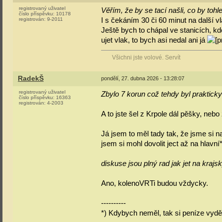
registrovaný uživatel
Věřím, že by se tací našli, co by tohl
číslo příspěvku:
10178
I s čekáním 30 či 60 minut na další v
registrován:
9-2011
Ještě bych to chápal ve stanicích, kd
ujet vlak, to bych asi nedal ani já
Všichni jste volové. Servít
RadekŠ
pondělí, 27. dubna 2026 - 13:28:07
registrovaný uživatel
Zbylo 7 korun což tehdy byl prakticky
číslo příspěvku:
16363
registrován:
4-2003
A to jste šel z Krpole dál pěšky, neb
Já jsem to měl tady tak, že jsme si n
jsem si mohl dovolit ject až na hlavní
diskuse jsou plný rad jak jet na krajsk
Ano, kolenoVRTi budou vždycky.
----------
*) Kdybych neměl, tak si peníze vydě