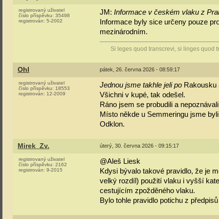
registrovaný uživatel
JM:
Informace v českém vlaku z Prah
číslo příspěvku:
35498
Informace byly sice určeny pouze pro
registrován:
5-2002
mezinárodním.
Si leges quod transcrevi, si linges quod t
Ohl
pátek, 26. června 2026 - 08:59:17
registrovaný uživatel
Jednou jsme takhle jeli po
Rakousku a
číslo příspěvku:
18553
Všichni v kupé, tak odešel.
registrován:
12-2009
Ráno jsem se probudili a nepoznávali 
Místo někde u Semmeringu jsme byli 
Odklon.
Mirek_Zv.
úterý, 30. června 2026 - 09:15:17
registrovaný uživatel
@Aleš Liesk
číslo příspěvku:
2162
Kdysi bývalo takové pravidlo, že je 
registrován:
9-2015
velký rozdíl) použití vlaku i vyšší ka
cestujícím zpožděného vlaku.
Bylo tohle pravidlo potichu z předpis