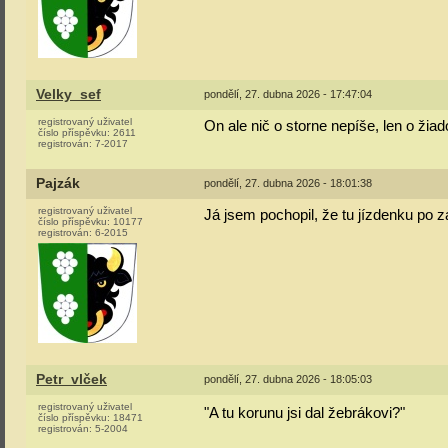
Velky_sef
pondělí, 27. dubna 2026 - 17:47:04
registrovaný uživatel
On ale nič o storne nepíše, len o žia
číslo příspěvku:
2611
registrován:
7-2017
Pajzák
pondělí, 27. dubna 2026 - 18:01:38
registrovaný uživatel
Já jsem pochopil, že tu jízdenku po za
číslo příspěvku:
10177
registrován:
6-2015
Petr_vlček
pondělí, 27. dubna 2026 - 18:05:03
registrovaný uživatel
"A tu korunu jsi dal žebrákovi?"
číslo příspěvku:
18471
registrován:
5-2004