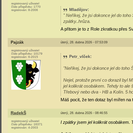
registrovaný uživatel
číslo příspěvku:
1770
Mladějov
:
registrován:
8-2006
" Neříkej, že jsi dokonce jel do toh
zpátky..hrůza.
A přitom je to z Role zkratkou přes
Pajzák
úterý, 28. dubna 2026 - 07:53:09
registrovaný uživatel
číslo příspěvku:
10179
Petr_vlček
:
registrován:
6-2015
"Neříkej, že jsi dokonce jel do toho
Nejel, protože první co dorazil byl 
jel kolikrát osobákem. Tehdy to ale 
Třebový nebo dva - HB a Kolín. 5 h
Máš pocit, že ten dotaz byl mířen na
RadekŠ
úterý, 28. dubna 2026 - 08:46:55
registrovaný uživatel
I zpátky jsem jel kolikrát osobákem. T
číslo příspěvku:
16371
registrován:
4-2003