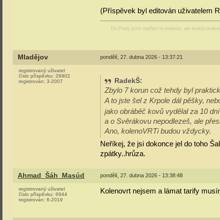
(Příspěvek byl editován uživatelem 
Do Prahy jsem nepřijel na mopedu, ale dvanáctiválc
Mladějov
pondělí, 27. dubna 2026 - 13:37:21
registrovaný uživatel
číslo příspěvku:
26902
RadekŠ
:
registrován:
3-2007
Zbylo 7 korun což tehdy byl praktick
A to jste šel z Krpole dál pěšky, ne
jako obráběč kovů vydělal za 10 dní a
a o Svěrákovu nepodlezeš, ale přesko
Ano, kolenoVRTi budou vždycky.
Neříkej, že jsi dokonce jel do toho Š
zpátky..hrůza.
Ahmad_Šáh_Masúd
pondělí, 27. dubna 2026 - 13:38:48
registrovaný uživatel
Kolenovrt nejsem a lámat tarify musí
číslo příspěvku:
6944
registrován:
6-2019