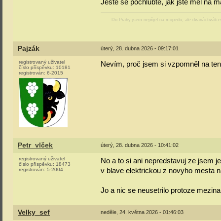
Ještě se pochlubte, jak jste měl na 
Do Prahy jsem nepřijel na mopedu, ale dvanáctiválc
Pajzák
úterý, 28. dubna 2026 - 09:17:01
registrovaný uživatel
Nevím, proč jsem si vzpomněl na ten 
číslo příspěvku:
10181
registrován:
6-2015
Petr_vlček
úterý, 28. dubna 2026 - 10:41:02
registrovaný uživatel
No a to si ani nepredstavuj ze jsem 
číslo příspěvku:
18473
v blave elektrickou z novyho mesta n
registrován:
5-2004
Jo a nic se neusetrilo protoze mezina
Velky_sef
neděle, 24. května 2026 - 01:46:03