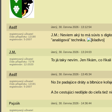
Asdf
úterý, 30. června 2026 - 13:12:54
registrovaný uživatel
J.M.: Neviem aký to má súvis s digita
číslo příspěvku:
12190
"analógová" technika.
registrován:
5-2007
J.M.
úterý, 30. června 2026 - 13:24:03
registrovaný uživatel
To já taky nevím. Jen říkám, co říkali 
číslo příspěvku:
7278
registrován:
12-2020
Asdf
úterý, 30. června 2026 - 13:45:34
registrovaný uživatel
No že padajúce dráty a blbnúce koľajo
číslo příspěvku:
12191
registrován:
5-2007
A že cestujúci nedôjde do cieľa tiež ni
Pajzák
úterý, 30. června 2026 - 14:36:44
registrovaný uživatel