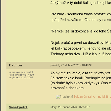
Jakýmu? V tý době šalingradskej hlav
Pro blbý - sedmička zbyla protože ko
cpát před hlavákem. Ono tehdy na str
"Neříkej, že jsi dokonce jel do toho 
Nejel, protože první co dorazil byl Mr
jel kolikrát osobákem. Tehdy to ale šl
Třebový nebo dva - HB a Kolín. 5 ho
Babilon
pondělí, 27. dubna 2026 - 18:48:39
registrovaný uživatel
To by mě zajímalo, esli se někdo přiz
číslo příspěvku:
4899
Já jsem takhle lomil. Pochopitelně je
registrován:
12-2007
(to druhé bylo skoro vždycky). Ono to
srovnání s dneškem.
Železniční rallye - nejbližš
Vasekpetr1
úterý, 28. dubna 2026 - 07:51:37