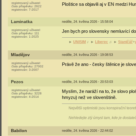
registrovaný uživatel
Ploštice sa objavili aj v EN medzi H
číslo příspěvku:
2622
registrován:
7-2017
Laminatka
neděle, 24. května 2026 - 15:58:04
registrovaný uživatel
Jen bych pro slovensky nemluvící doda
číslo příspěvku:
111
registrován:
1-2025
►
UNISIM
♪ ►
Liberec
♫ ►
Staničář
+
Mladějov
neděle, 24. května 2026 - 19:08:53
registrovaný uživatel
Právě že ano - česky štěnice je slov
číslo příspěvku:
27002
registrován:
3-2007
Pezos
neděle, 24. května 2026 - 20:53:03
registrovaný uživatel
Myslím, že naráží na to, že slovo ploš
číslo příspěvku:
3228
hmyzu) než ve slovenštině.
registrován:
4-2014
Největší optimisté jsou konspirační teoreti
Nehledejte zlý úmysl tam, kde je dostat
Babilon
neděle, 24. května 2026 - 22:44:02