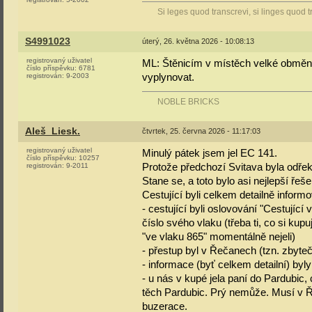
Si leges quod transcrevi, si linges quod t
S4991023
úterý, 26. května 2026 - 10:08:13
registrovaný uživatel
ML: Štěnicím v místěch velké obměny
číslo příspěvku:
6781
vyplynovat.
registrován:
9-2003
NOBLE BRICKS
Aleš_Liesk.
čtvrtek, 25. června 2026 - 11:17:03
registrovaný uživatel
Minulý pátek jsem jel EC 141.
číslo příspěvku:
10257
Protože předchozí Svitava byla odře
registrován:
9-2011
Stane se, a toto bylo asi nejlepší řeše
Cestující byli celkem detailně informo
- cestující byli oslovování "Cestujíc
číslo svého vlaku (třeba ti, co si kupu
"ve vlaku 865" momentálně nejeli)
- přestup byl v Řečanech (tzn. zbyteč
- informace (byť celkem detailní) byl
- u nás v kupé jela paní do Pardubic, 
těch Pardubic. Prý nemůže. Musí v Ře
buzerace.