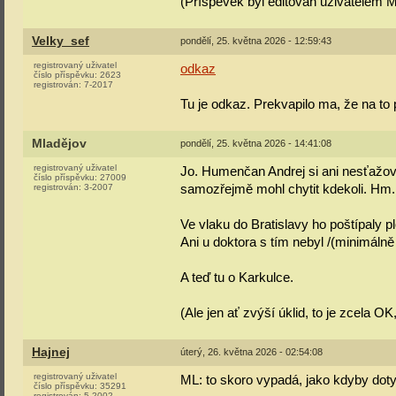
(Příspěvek byl editován uživatelem M
Velky_sef
pondělí, 25. května 2026 - 12:59:43
registrovaný uživatel
odkaz
číslo příspěvku:
2623
registrován:
7-2017
Tu je odkaz. Prekvapilo ma, že na to p
Mladějov
pondělí, 25. května 2026 - 14:41:08
registrovaný uživatel
Jo. Humenčan Andrej si ani nesťažoval
číslo příspěvku:
27009
samozřejmě mohl chytit kdekoli. Hm.
registrován:
3-2007
Ve vlaku do Bratislavy ho poštípaly p
Ani u doktora s tím nebyl /(minimálně 
A teď tu o Karkulce.
(Ale jen ať zvýší úklid, to je zcela OK
Hajnej
úterý, 26. května 2026 - 02:54:08
registrovaný uživatel
ML: to skoro vypadá, jako kdyby dotyč
číslo příspěvku:
35291
registrován:
5-2002