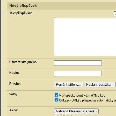
Nový příspěvek
Text příspěvku:
Uživatelské jméno:
Heslo:
Přílohy:
Volby:
V příspěvku používám HTML kód
Odkazy (URL) v příspěvku automaticky a
Akce: