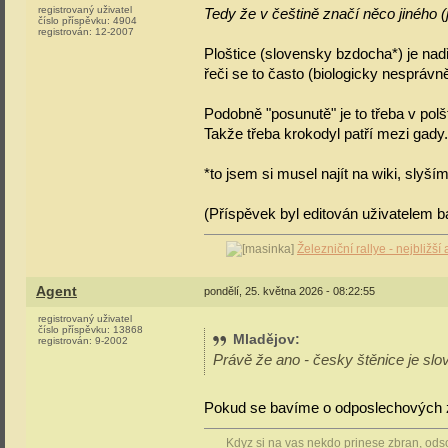
registrovaný uživatel
Tedy že v češtině značí něco jiného 
číslo příspěvku:
4904
registrován:
12-2007
Ploštice (slovensky bzdocha*) je nadř
řeči se to často (biologicky nesprávně
Podobně "posunutě" je to třeba v polš
Takže třeba krokodyl patří mezi gady.
*to jsem si musel najít na wiki, slyší
(Příspěvek byl editován uživatelem ba
Železniční rallye - nejbližš
Agent
pondělí, 25. května 2026 - 08:22:55
registrovaný uživatel
číslo příspěvku:
13868
Mladějov
:
registrován:
9-2002
Právě že ano - česky štěnice je slo
Pokud se bavíme o odposlechových z
Kdyz si na vas nekdo prinese zbran, odsou