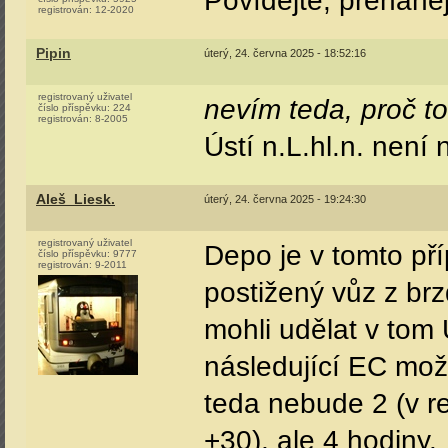
Povídejte, přeháně
registrován:
12-2020
Pipin
úterý, 24. června 2025 - 18:52:16
registrovaný uživatel
nevím teda, proč to
číslo příspěvku:
224
registrován:
8-2005
Ústí n.L.hl.n. není
Aleš_Liesk.
úterý, 24. června 2025 - 19:24:30
registrovaný uživatel
Depo je v tomto př
číslo příspěvku:
9777
registrován:
9-2011
postižený vůz z brz
mohli udělat v tom 
následující EC mož
teda nebude 2 (v re
+30), ale 4 hodiny.