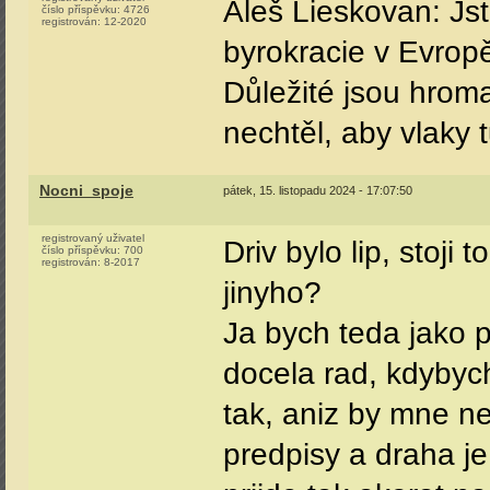
Aleš Lieskovan: Jst
číslo příspěvku:
4726
registrován:
12-2020
byrokracie v Evropě
Důležité jsou hrom
nechtěl, aby vlaky t
Nocni_spoje
pátek, 15. listopadu 2024 - 17:07:50
registrovaný uživatel
Driv bylo lip, stoji
číslo příspěvku:
700
registrován:
8-2017
jinyho?
Ja bych teda jako p
docela rad, kdybych
tak, aniz by mne ne
predpisy a draha je