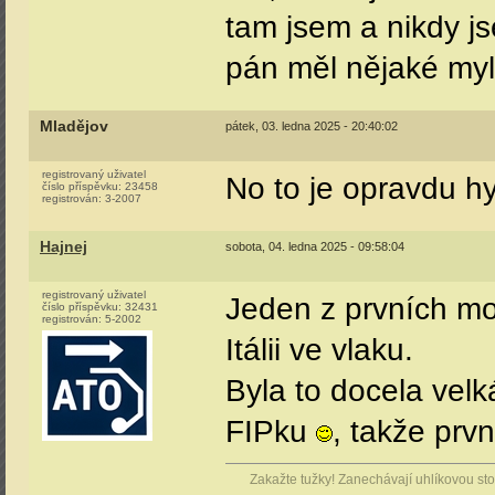
tam jsem a nikdy j
pán měl nějaké myl
Mladějov
pátek, 03. ledna 2025 - 20:40:02
registrovaný uživatel
No to je opravdu h
číslo příspěvku:
23458
registrován:
3-2007
Hajnej
sobota, 04. ledna 2025 - 09:58:04
registrovaný uživatel
Jeden z prvních mob
číslo příspěvku:
32431
registrován:
5-2002
Itálii ve vlaku.
Byla to docela velk
FIPku
, takže prv
Zakažte tužky! Zanechávají uhlíkovou stop