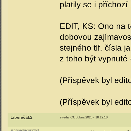
platily se i příchozí
EDIT, KS: Ono na t
dobovou zajímavost
stejného tlf. čísla
z toho být vypnuté -
(Příspěvek byl edit
(Příspěvek byl edit
Liberečák2
středa, 09. dubna 2025 - 18:12:18
registrovaný uživatel