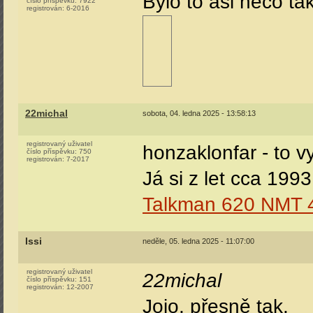
Bylo to asi něco ta
číslo příspěvku:
7922
registrován:
6-2016
22michal
sobota, 04. ledna 2025 - 13:58:13
registrovaný uživatel
honzaklonfar - to 
číslo příspěvku:
750
registrován:
7-2017
Já si z let cca 19
Talkman 620 NMT 
Issi
neděle, 05. ledna 2025 - 11:07:00
registrovaný uživatel
22michal
číslo příspěvku:
151
registrován:
12-2007
Jojo, přesně tak.