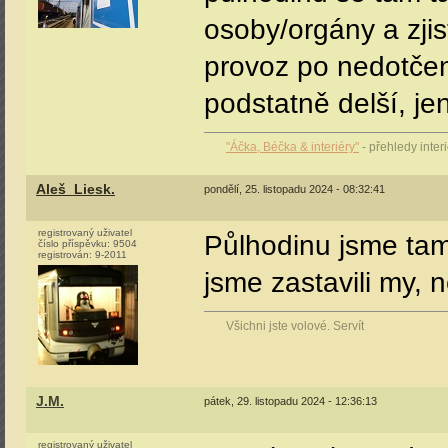
osoby/orgány a zjist
provoz po nedotčen
podstatně delší, je
"Áčka, Béčka & interiéry"
- přehledy inte
Aleš_Liesk.
pondělí, 25. listopadu 2024 - 08:32:41
registrovaný uživatel
Půlhodinu jsme tam 
číslo příspěvku:
9504
registrován:
9-2011
jsme zastavili my, 
Všichni jste volové. Servít
J.M.
pátek, 29. listopadu 2024 - 12:36:13
registrovaný uživatel