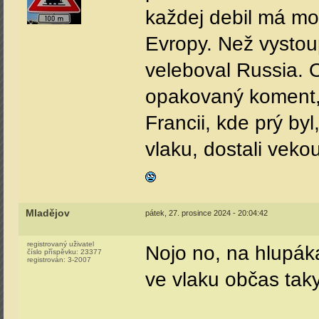
každej debil má mob
Evropy. Než vystoup
veleboval Russia. O
opakovaný koment, ž
Francii, kde prý byl
vlaku, dostali veko
Mladějov
pátek, 27. prosince 2024 - 20:04:42
registrovaný uživatel
Nojo no, na hlupák
číslo příspěvku:
23377
registrován:
3-2007
ve vlaku občas tak