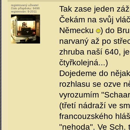
registrovaný uživatel
Tak zase jeden záži
číslo příspěvku:
9496
registrován:
9-2011
Čekám na svůj vláče
Německu
) do Bru
narvaný až po střec
zhruba naší 640, je
čtyřkolejná...)
Dojedeme do nějak
rozhlasu se ozve ně
vyrozumím "Schaarb
(třetí nádraží ve sm
francouzského hláš
"nehoda". Ve Sch. t