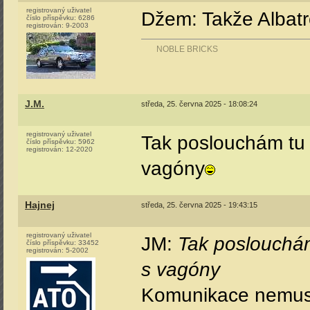
registrovaný uživatel
Džem: Takže Albatro
číslo příspěvku:
6286
registrován:
9-2003
NOBLE BRICKS
J.M.
středa, 25. června 2025 - 18:08:24
registrovaný uživatel
Tak poslouchám tu 
číslo příspěvku:
5962
registrován:
12-2020
vagóny
Hajnej
středa, 25. června 2025 - 19:43:15
registrovaný uživatel
JM:
Tak poslouchá
číslo příspěvku:
33452
registrován:
5-2002
s vagóny
Komunikace nemusí