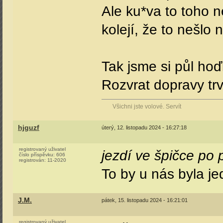
Ale ku*va to toho 
kolejí, že to nešlo 
Tak jsme si půl hoď
Rozvrat dopravy tr
Všichni jste volové. Servít
hjguzf
úterý, 12. listopadu 2024 - 16:27:18
registrovaný uživatel
jezdí ve špičce po p
číslo příspěvku:
606
registrován:
11-2020
To by u nás byla j
J.M.
pátek, 15. listopadu 2024 - 16:21:01
registrovaný uživatel