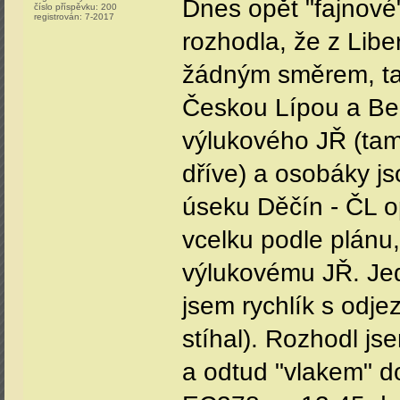
Dnes opět "fajnové"
číslo příspěvku:
200
registrován:
7-2017
rozhodla, že z Lib
žádným směrem, tak 
Českou Lípou a Ben
výlukového JŘ (tam 
dříve) a osobáky j
úseku Děčín - ČL o
vcelku podle plánu, 
výlukovému JŘ. Jed
jsem rychlík s odj
stíhal). Rozhodl j
a odtud "vlakem" do