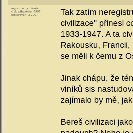
registrovaný uživatel
Tak zatím neregistr
číslo příspěvku:
9807
registrován:
3-2007
civilizace" přinesl
1933-1947. A ta ci
Rakousku, Francii, 
se měli k čemu z Os
Jinak chápu, že tém
viníků sis nastudov
zajímalo by mě, jak
Bereš civilizaci jak
padouch? Nebo je ci