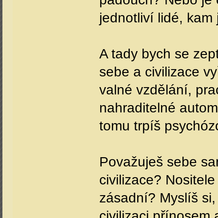
jednotliví lidé, ka
A tady bych se zepta
sebe a civilizace v
valné vzdělání, prac
nahraditelné automa
tomu trpíš psychóz
Považuješ sebe sa
civilizace? Nositele
zásadní? Myslíš si,
civilizaci přínosem