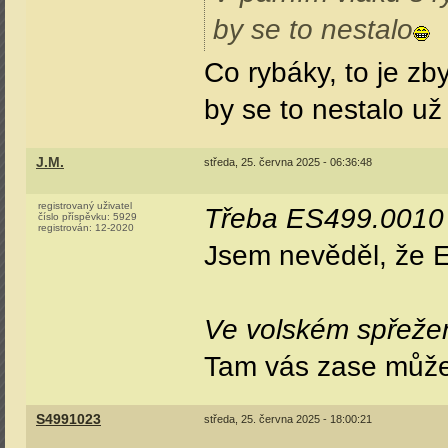
by se to nestalo
Co rybáky, to je z
by se to nestalo už
J.M.
středa, 25. června 2025 - 06:36:48
registrovaný uživatel
Třeba ES499.0010 v
číslo příspěvku:
5929
registrován:
12-2020
Jsem nevěděl, že E
Ve volském spřežen
Tam vás zase může
S4991023
středa, 25. června 2025 - 18:00:21