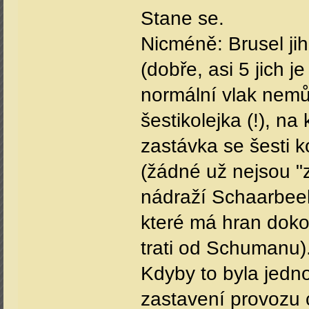
Stane se.
Nicméně: Brusel jih
(dobře, asi 5 jich j
normální vlak nemůž
šestikolejka (!), na
zastávka se šesti k
(žádné už nejsou "z
nádraží Schaarbeek
které má hran doko
trati od Schumanu)
Kdyby to byla jedno-
zastavení provozu 