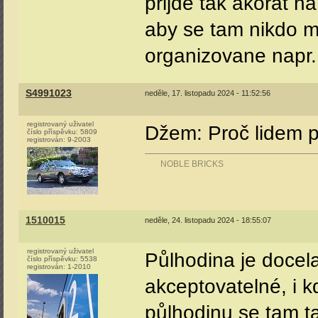
prijde tak akorat na 
aby se tam nikdo m
organizovane napr. 
S4991023
neděle, 17. listopadu 2024 - 11:52:56
registrovaný uživatel
Džem: Proč lidem p
číslo příspěvku:
5809
registrován:
9-2003
NOBLE BRICKS
1510015
neděle, 24. listopadu 2024 - 18:55:07
registrovaný uživatel
Půlhodina je docela
číslo příspěvku:
5538
registrován:
1-2010
akceptovatelné, i kd
půlhodinu se tam t