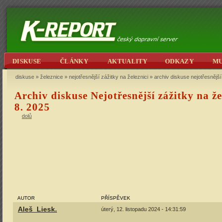
DISKUSE
ČLÁNKY
AKTUALITY
ODKAZY
M
diskuse
»
železnice
»
nejotřesnější zážitky na železnici
» archiv diskuse nejotřesnější
Archiv diskuse Nejotřesnější zážitky na že
8. 2025
dolů
AUTOR
PŘÍSPĚVEK
Aleš_Liesk.
úterý, 12. listopadu 2024 - 14:31:59