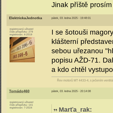
Jinak příště prosím
ElektrickaJednotka
pátek, 03. ledna 2025 - 19:48:01
registrovaný uživatel
I se šotouši magor
číslo příspěvku:
279
registrován:
4-2019
klášterní představe
sebou uřezanou "hl
popisu AŽD-71. Dal 
a kdo chtěl vystup
Řev motorů MT 4433-4, s ječením ventilát
Tornádo460
pátek, 03. ledna 2025 - 20:14:08
registrovaný uživatel
číslo příspěvku:
141
Marťa_rak
:
registrován:
7-2024