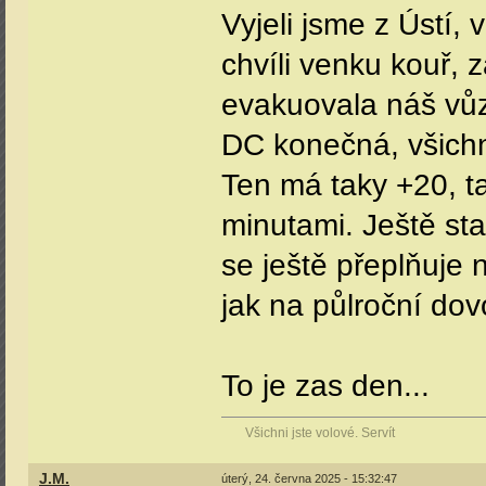
Vyjeli jsme z Ústí, 
chvíli venku kouř, z
evakuovala náš vůz
DC konečná, všichni
Ten má taky +20, t
minutami. Ještě st
se ještě přeplňuje n
jak na půlroční dov
To je zas den...
Všichni jste volové. Servít
J.M.
úterý, 24. června 2025 - 15:32:47