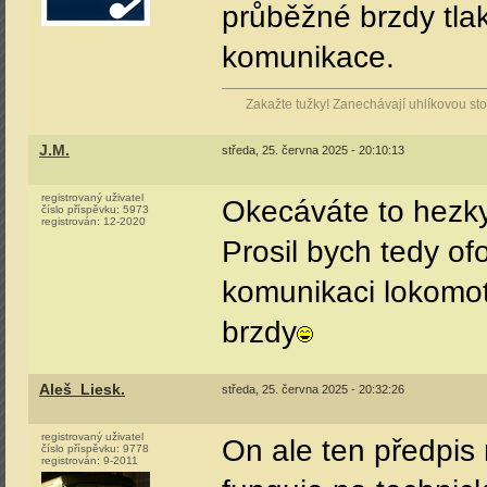
průběžné brzdy tla
komunikace.
Zakažte tužky! Zanechávají uhlíkovou stop
J.M.
středa, 25. června 2025 - 20:10:13
registrovaný uživatel
Okecáváte to hezky.
číslo příspěvku:
5973
registrován:
12-2020
Prosil bych tedy of
komunikaci lokomot
brzdy
Aleš_Liesk.
středa, 25. června 2025 - 20:32:26
registrovaný uživatel
On ale ten předpis 
číslo příspěvku:
9778
registrován:
9-2011