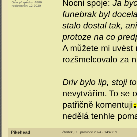
Nocni spoje:
Ja byc
číslo příspěvku:
4806
registrován:
12-2020
funebrak byl docel
stalo dostal tak, a
protoze na co predp
A můžete mi uvést n
rozšmelcovalo za 
Driv bylo lip, stoji 
nevytvářím. To se o
patřičně komentuji
nedělá tenhle pomal
Pikehead
čtvrtek, 05. prosince 2024 - 14:48:59