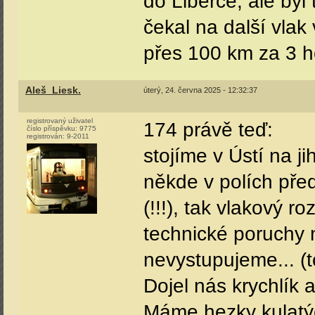
do Liberce, ale byl
čekal na další vla
přes 100 km za 3 h
Aleš_Liesk.
úterý, 24. června 2025 - 12:32:37
registrovaný uživatel
174 právě teď:
číslo příspěvku:
9775
registrován:
9-2011
stojíme v Ústí na ji
někde v polích pře
(!!!), tak vlakový r
technické poruchy 
nevystupujeme... (t
Dojel nás krychlík 
Máme hezky kulatý