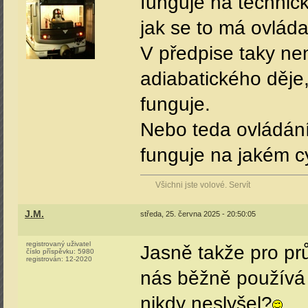
funguje na technick
jak se to má ovládat
V předpise taky nen
adiabatického děje
funguje.
Nebo teda ovládání
funguje na jakém c
Všichni jste volové. Servít
J.M.
středa, 25. června 2025 - 20:50:05
registrovaný uživatel
Jasně takže pro pr
číslo příspěvku:
5980
registrován:
12-2020
nás běžně používá
nikdy neslyšel?