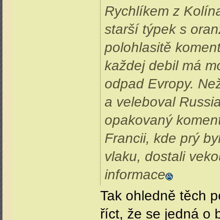
Rychlíkem z Kolína
starší týpek s ora
polohlasitě koment
každej debil má mo
odpad Evropy. Než 
a veleboval Russia
opakovaný koment, 
Francii, kde prý by
vlaku, dostali vek
informace
Tak ohledně těch pok
říct, že se jedná o 