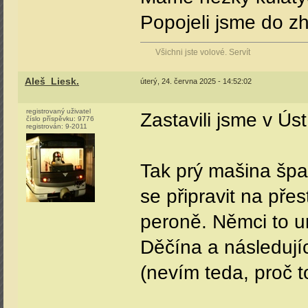
Popojeli jsme do zh
Všichni jste volové. Servít
Aleš_Liesk.
úterý, 24. června 2025 - 14:52:02
registrovaný uživatel
Zastavili jsme v Ústí
číslo příspěvku:
9776
registrován:
9-2011
Tak prý mašina šp
se připravit na pře
peroně. Němci to 
Děčína a následují
(nevím teda, proč t