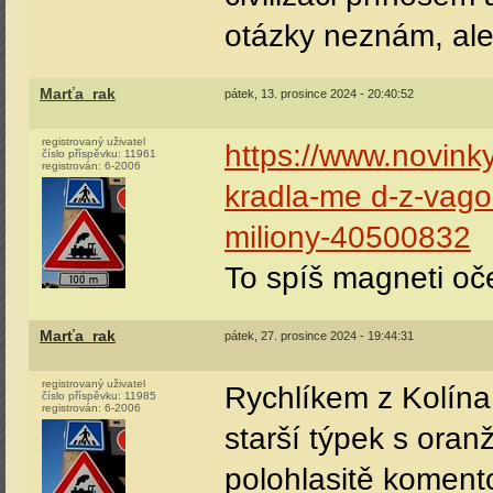
otázky neznám, ale 
Marťa_rak
pátek, 13. prosince 2024 - 20:40:52
registrovaný uživatel
https://www.novinky
číslo příspěvku:
11961
registrován:
6-2006
kradla-me d-z-vagon
miliony-40500832
To spíš magneti oč
Marťa_rak
pátek, 27. prosince 2024 - 19:44:31
registrovaný uživatel
Rychlíkem z Kolína
číslo příspěvku:
11985
registrován:
6-2006
starší týpek s oran
polohlasitě komento