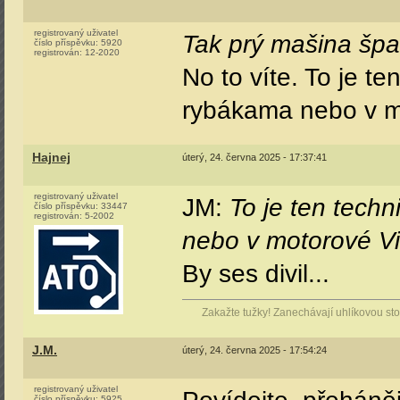
registrovaný uživatel
Tak prý mašina šp
číslo příspěvku:
5920
registrován:
12-2020
No to víte. To je t
rybákama nebo v m
Hajnej
úterý, 24. června 2025 - 17:37:41
registrovaný uživatel
JM:
To je ten tech
číslo příspěvku:
33447
registrován:
5-2002
nebo v motorové Vi
By ses divil...
Zakažte tužky! Zanechávají uhlíkovou stop
J.M.
úterý, 24. června 2025 - 17:54:24
registrovaný uživatel
číslo příspěvku:
5925