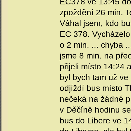
EC378 ve 13:45 do
zpoždění 26 min. T
Váhal jsem, kdo bu
EC 378. Vycházelo 
o 2 min. ... chyba .
jsme 8 min. na pře
přijeli místo 14:2
byl bych tam už ve
odjíždí bus místo 
nečeká na žádné př
v Děčíně hodinu se
bus do Libere ve 14