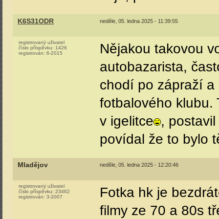
K6S31ODR
neděle, 05. ledna 2025 - 11:39:55
registrovaný uživatel
Nějakou takovou vob
číslo příspěvku:
1426
registrován:
6-2015
autobazarista, čast
chodí po zápraží a 
fotbalového klubu.
v igelitce
, postavi
povídal že to bylo t
Mladějov
neděle, 05. ledna 2025 - 12:20:46
registrovaný uživatel
Fotka hk je bezdrá
číslo příspěvku:
23462
registrován:
3-2007
filmy ze 70 a 80s t