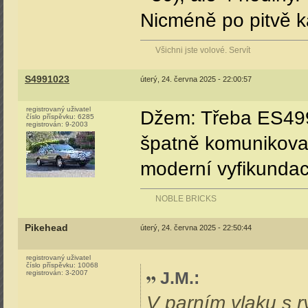
Nicméně po pitvě k
Všichni jste volové. Servít
S4991023
úterý, 24. června 2025 - 22:00:57
registrovaný uživatel
Džem: Třeba ES499
číslo příspěvku:
6285
registrován:
9-2003
špatně komunikova
moderní vyfikundac
NOBLE BRICKS
Pikehead
úterý, 24. června 2025 - 22:50:44
registrovaný uživatel
číslo příspěvku:
10068
J.M.
:
registrován:
3-2007
V parním vlaku s