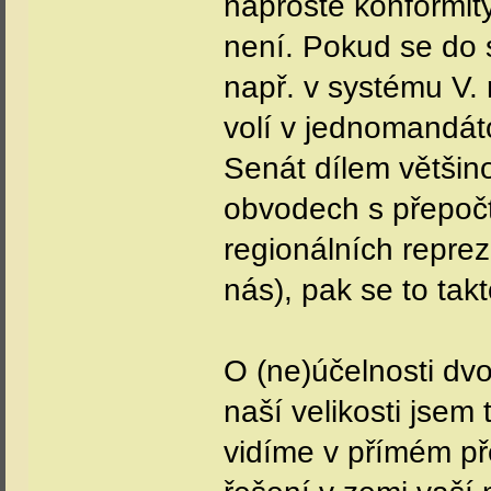
naprosté konformity
není. Pokud se do 
např. v systému V.
volí v jednomandá
Senát dílem většin
obvodech s přepočt
regionálních repre
nás), pak se to ta
O (ne)účelnosti dv
naší velikosti jsem
vidíme v přímém p