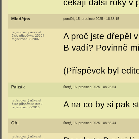
čekají další roky v
Mladějov
pondělí, 15. prosince 2025 - 18:38:15
registrovaný uživatel
A proč jste dřepěl 
číslo příspěvku:
25964
registrován:
3-2007
B vadí? Povinně mí
(Příspěvek byl edit
Pajzák
úterý, 16. prosince 2025 - 08:23:54
registrovaný uživatel
A na co by si pak s
číslo příspěvku:
9952
registrován:
6-2015
Ohl
úterý, 16. prosince 2025 - 08:36:44
registrovaný uživatel