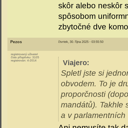
skôr alebo neskôr 
spôsobom uniformne
zbytočné dve komo
Pezos
čtvrtek, 30. října 2025 - 03:55:50
registrovaný uživatel
číslo příspěvku:
3105
Viajero
:
registrován:
4-2014
Spletl jste si jed
obvodem. To je dru
proporčnosti (dop
mandátů). Takhle 
a v parlamentních 
Ani nemusíte tak da