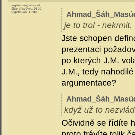
registrovaný uživatel
číslo příspěvku:
5899
Ahmad_Šáh_Masú
registrován:
4-2003
je to trol - nekrmit.
Jste schopen defino
prezentaci požadov
po kterých J.M. vo
J.M., tedy nahodil
argumentace?
Ahmad_Šáh_Masú
když už to nezvlá
Očividně se řídíte
proto trávíte tolik