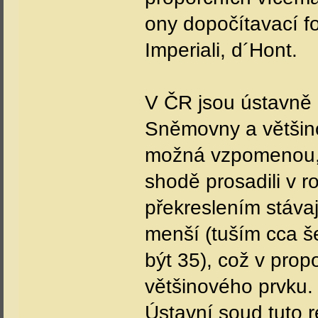
ony dopočítavací f
Imperiali, d´Hont.
V ČR jsou ústavně 
Sněmovny a většino
možná vzpomenou, 
shodě prosadili v 
překreslením stáva
menší (tuším cca š
být 35), což v prop
většinového prvku.
Ústavní soud tuto r