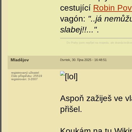
cestující
Robin Pov
vagón:
"..já nemůžu
slabej!!..."
.
Do Prahy jsem nepřijel na mopedu, ale dvanáctiválc
Mladějov
čtvrtek, 30. října 2025 - 16:48:51
registrovaný uživatel
číslo příspěvku:
25519
registrován:
3-2007
Aspoň zažiješ ve vl
přišel.
Koukám na tu Wikin