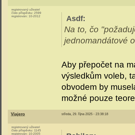
registrovaný uživatel
číslo příspěvku:
2599
Asdf
:
registrován:
10-2012
Na to, čo "požaduj
jednomandátové obv
Aby přepočet na m
výsledkům voleb, 
obvodem by musela
možné pouze teoret
Viajero
středa, 29. října 2025 - 23:38:18
registrovaný uživatel
číslo příspěvku:
1145
registrován:
10-2005