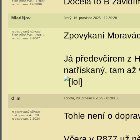
Docela to B závidím
číslo příspěvku:
17890
registrován:
12-2009
Mladějov
úterý, 16. prosince 2025 - 12:30:28
registrovaný uživatel
Zpovykaní Moravá
číslo příspěvku:
25973
registrován:
3-2007
Já předevčírem z Hn
natřískaný, tam až v
d_m
sobota, 20. prosince 2025 - 01:00:55
registrovaný uživatel
Tohle není o dopravc
číslo příspěvku:
28
registrován:
2-2024
Včera v R877 už ně