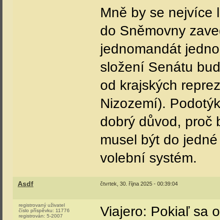
Mně by se nejvíce l
do Sněmovny zavedl
jednomandát jednok
složení Senátu buď
od krajských reprez
Nizozemí). Podotýk
dobrý důvod, proč
musel být do jedné
volební systém.
Asdf
čtvrtek, 30. října 2025 - 00:39:04
registrovaný uživatel
Viajero: Pokiaľ sa
číslo příspěvku:
11776
registrován:
5-2007