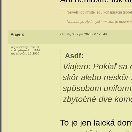
Největší optimisté jsou konspirační teoreti
Nehledejte zlý úmysl tam, kde je dostat
Viajero
čtvrtek, 30. října 2025 - 07:23:48
registrovaný uživatel
číslo příspěvku:
1146
Asdf
:
registrován:
10-2005
Viajero: Pokiaľ s
skôr alebo neskôr
spôsobom uniformn
zbytočné dve kom
To je jen laická do