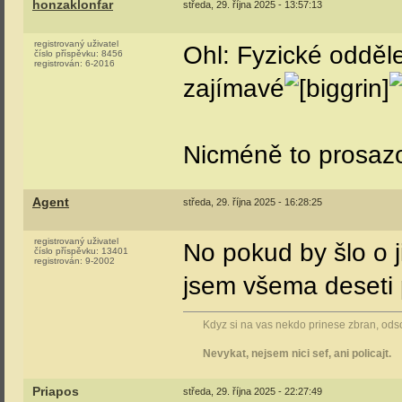
honzaklonfar
středa, 29. října 2025 - 13:57:13
registrovaný uživatel
Ohl: Fyzické odděle
číslo příspěvku:
8456
registrován:
6-2016
zajímavé
Nicméně to prosaz
Agent
středa, 29. října 2025 - 16:28:25
registrovaný uživatel
No pokud by šlo o j
číslo příspěvku:
13401
registrován:
9-2002
jsem všema deseti 
Kdyz si na vas nekdo prinese zbran, odsou
Nevykat, nejsem nici sef, ani policajt.
Priapos
středa, 29. října 2025 - 22:27:49