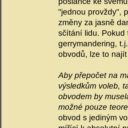
poslance ke svému
"jednou provždy", 
změny za jasně dan
sčítání lidu. Pokud 
gerrymandering, t.
obvodů, lze to nají
Aby přepočet na m
výsledkům voleb, 
obvodem by musela
možné pouze teoret
obvod s jediným vo