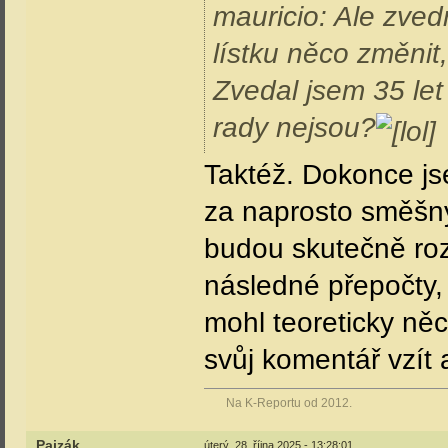
mauricio: Ale zved
lístku něco změnit
Zvedal jsem 35 let
rady nejsou?
Taktéž. Dokonce jse
za naprosto směšný
budou skutečně rozh
následné přepočty, 
mohl teoreticky ně
svůj komentář vzít 
Na K-Reportu od 2012.
Pajzák
úterý, 28. října 2025 - 13:28:01