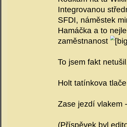
Integrovanou střed
SFDI, náměstek min
Hamáčka a to nejlep
zaměstnanost
To jsem fakt netuši
Holt tatínkova tlač
Zase jezdí vlakem -
(Příspěvek byl edit