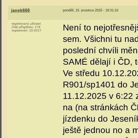
janek666
pondělí, 15. prosince 2025 - 18:31:16
registrovaný uživatel
Není to nejotřesněj
číslo příspěvku:
179
registrován:
10-2017
sem. Všichni tu nad
poslední chvíli mě
SAMÉ dělají i ČD, 
Ve středu 10.12.20
R901/sp1401 do Je
11.12.2025 v 6:22 
na (na stránkách Č
jízdenku do Jesení
ještě jednou no a 