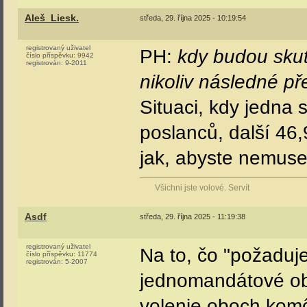
Aleš_Liesk.
středa, 29. října 2025 - 10:19:54
registrovaný uživatel
PH:
kdy budou skut
číslo příspěvku:
9942
registrován:
9-2011
nikoliv následné př
Situaci, kdy jedna 
poslanců, další 46,9
jak, abyste nemusel
Všichni jste volové. Servít
Asdf
středa, 29. října 2025 - 11:19:38
registrovaný uživatel
Na to, čo "požaduje
číslo příspěvku:
11774
registrován:
5-2007
jednomandátové obvo
volenie oboch kom