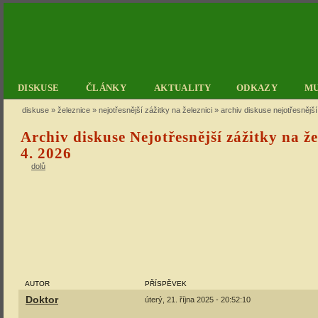
DISKUSE
ČLÁNKY
AKTUALITY
ODKAZY
M
diskuse
»
železnice
»
nejotřesnější zážitky na železnici
» archiv diskuse nejotřesnější
Archiv diskuse Nejotřesnější zážitky na že
4. 2026
dolů
AUTOR
PŘÍSPĚVEK
Doktor
úterý, 21. října 2025 - 20:52:10