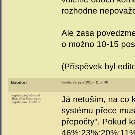
rozhodne nepovažov
Ale zasa povedzme 
o možno 10-15 pos
(Příspěvek byl edit
Babilon
středa, 29. října 2025 - 11:56:46
registrovaný uživatel
Já netuším, na co 
číslo příspěvku:
4829
registrován:
12-2007
systému přece musí
přepočty". Pokud ka
46%:23%:20%:11%, 