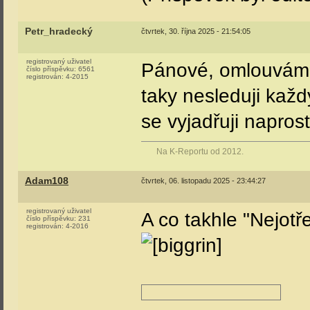
Petr_hradecký
čtvrtek, 30. října 2025 - 21:54:05
registrovaný uživatel
Pánové, omlouvám s
číslo příspěvku:
6561
registrován:
4-2015
taky nesleduji každ
se vyjadřuji napros
Na K-Reportu od 2012.
Adam108
čtvrtek, 06. listopadu 2025 - 23:44:27
registrovaný uživatel
A co takhle "Nejotř
číslo příspěvku:
231
registrován:
4-2016