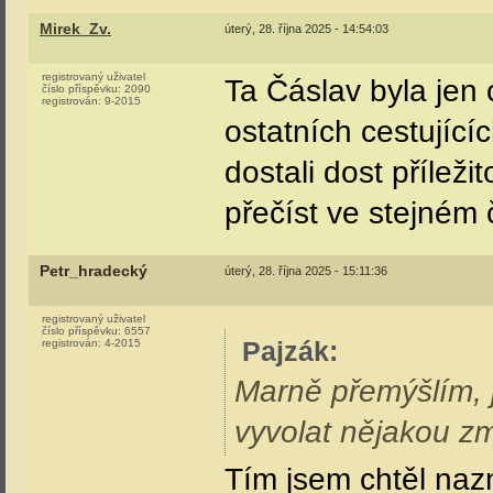
Mirek_Zv.
úterý, 28. října 2025 - 14:54:03
registrovaný uživatel
Ta Čáslav byla jen
číslo příspěvku:
2090
registrován:
9-2015
ostatních cestující
dostali dost příleži
přečíst ve stejném 
Petr_hradecký
úterý, 28. října 2025 - 15:11:36
registrovaný uživatel
číslo příspěvku:
6557
Pajzák
:
registrován:
4-2015
Marně přemýšlím, j
vyvolat nějakou z
Tím jsem chtěl naz