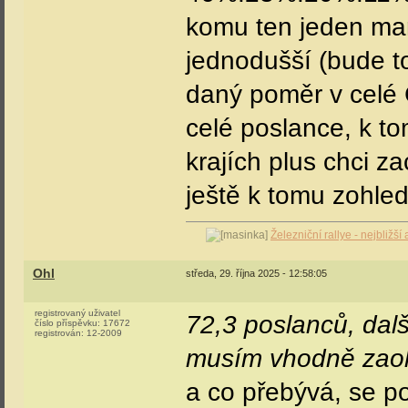
komu ten jeden ma
jednodušší (bude 
daný poměr v celé 
celé poslance, k t
krajích plus chci z
ještě k tomu zohled
Železniční rallye - nejbližš
Ohl
středa, 29. října 2025 - 12:58:05
registrovaný uživatel
72,3 poslanců, dalš
číslo příspěvku:
17672
registrován:
12-2009
musím vhodně zaokr
a co přebývá, se p