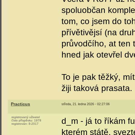
spoluobčan komplet
tom, co jsem do to
přívětivějsí (na dr
průvodčího, at ten
hned jak otevřel dv
To je pak těžký, mí
žiji taková prasata.
Practicus
středa, 21. ledna 2026 - 02:27:06
registrovaný uživatel
d_m - já to říkám furt
číslo příspěvku:
1978
registrován:
8-2017
kterém státě, svez