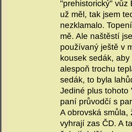
"prehistorický" vů
už měl, tak jsem t
nezklamalo. Topení
mě. Ale naštěstí js
používaný ještě v m
kousek sedák, aby 
alespoň trochu tep
sedák, to byla lahů
Jediné plus tohoto
paní průvodčí s pa
A obrovská smůla, ž
vyhrají zas ČD. A t