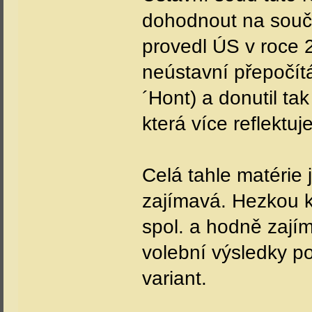
dohodnout na souč
provedl ÚS v roce 
neústavní přepočítá
´Hont) a donutil ta
která více reflektu
Celá tahle matérie 
zajímavá. Hezkou k
spol. a hodně zají
volební výsledky po
variant.