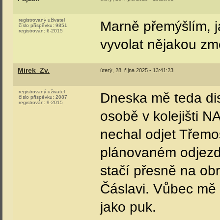
registrovaný uživatel
Marně přemýšlím, j
číslo příspěvku:
9851
registrován:
6-2015
vyvolat nějakou zm
Mirek_Zv.
úterý, 28. října 2025 - 13:41:23
registrovaný uživatel
Dneska mě teda dis
číslo příspěvku:
2087
registrován:
9-2015
osobě v kolejišti N
nechal odjet Třemoš
plánovaném odjezdu,
stačí přesně na ob
Čáslavi. Vůbec mě 
jako puk.