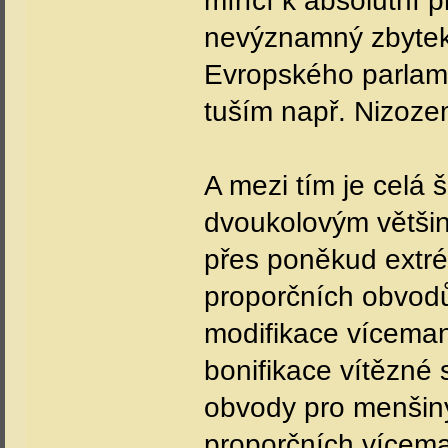
mířící k absolutní 
nevýznamný zbytek 
Evropského parlame
tuším např. Nizoze
A mezi tím je celá 
dvoukolovým větš
přes poněkud extr
proporčních obvodů,
modifikace vícema
bonifikace vítězné 
obvody pro menšiny
proporčních vícem