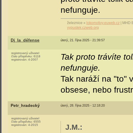
nefunguje.
železnice »
lokomotivy.euweb.cz
| MHD 
vypustek.czweb.org
Dj_la_défense
úterý, 21. října 2025 - 21:39:57
registrovaný uživatel
Tak proto trávíte t
číslo příspěvku:
6118
registrován:
4-2007
nefunguje.
Tak naráží na "to"
obsese, nebo frust
Petr_hradecký
úterý, 28. října 2025 - 12:18:20
registrovaný uživatel
číslo příspěvku:
6555
J.M.
:
registrován:
4-2015