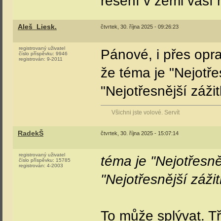
řešení v zemi vaší 
Aleš_Liesk.
čtvrtek, 30. října 2025 - 09:26:23
registrovaný uživatel
Pánové, i přes opr
číslo příspěvku:
9946
registrován:
9-2011
že téma je "Nejotřes
"Nejotřesnější zážit
Všichni jste volové. Servít
RadekŠ
čtvrtek, 30. října 2025 - 15:07:14
registrovaný uživatel
téma je "Nejotřesněj
číslo příspěvku:
15785
registrován:
4-2003
"Nejotřesnější zážit
To může splývat. T