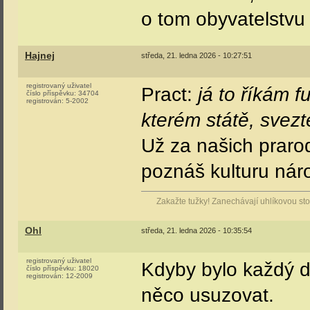
o tom obyvatelstvu
Hajnej
středa, 21. ledna 2026 - 10:27:51
registrovaný uživatel
Pract:
já to říkám fur
číslo příspěvku:
34704
registrován:
5-2002
kterém státě, svez
Už za našich prarod
poznáš kulturu nár
Zakažte tužky! Zanechávají uhlíkovou stop
Ohl
středa, 21. ledna 2026 - 10:35:54
registrovaný uživatel
Kdyby bylo každý de
číslo příspěvku:
18020
registrován:
12-2009
něco usuzovat.