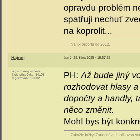
opravdu problém ne
spatřuji nechuť zve
na koprolit...
Na K-Reportu od 2012.
Hajnej
úterý, 28. října 2025 - 19:57:32
registrovaný uživatel
PH:
Až bude jiný v
číslo příspěvku:
34158
registrován:
5-2002
rozhodovat hlasy a 
dopočty a handly, t
něco změnit.
Mohl bys být konkré
Zakažte tužky! Zanechávají uhlíkovou stop