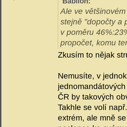
Babilon
:
Ale ve většinovém
stejně "dopočty a 
v poměru 46%:23%
propočet, komu te
Zkusím to nějak st
Nemusíte, v jedno
jednomandátových ob
ČR by takových ob
Takhle se volí např
extrém, ale mně se 