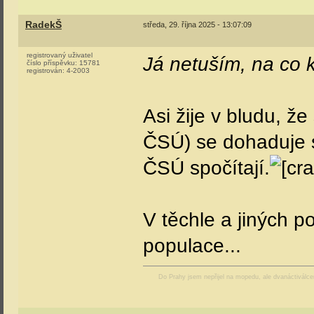
RadekŠ
středa, 29. října 2025 - 13:07:09
registrovaný uživatel
Já netuším, na co 
číslo příspěvku:
15781
registrován:
4-2003
Asi žije v bludu, ž
ČSÚ) se dohaduje s
ČSÚ spočítají.
V těchle a jiných p
populace...
Do Prahy jsem nepřijel na mopedu, ale dvanáctiválc