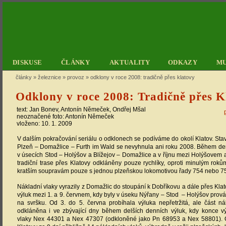
DISKUSE
ČLÁNKY
AKTUALITY
ODKAZY
M
články
»
železnice
»
provoz
»
odklony v roce 2008: tradičně přes klatovy
Odklony v roce 2008: Tradičně přes K
text:
Jan Bonev
,
Antonín Němeček
,
Ondřej Mšal
neoznačené foto:
Antonín Němeček
vloženo: 10. 1. 2009
V dalším pokračování seriálu o odklonech se podíváme do okolí Klatov. Stave
Plzeň – Domažlice – Furth im Wald se nevyhnula ani roku 2008. Během den
v úsecích Stod – Holýšov a Blížejov – Domažlice a v říjnu mezi Holýšovem
tradiční trase přes Klatovy odkláněny pouze rychlíky, oproti minulým ro
kratším soupravám pouze s jednou plzeňskou lokomotivou řady 754 nebo 7
Nákladní vlaky vyrazily z Domažlic do stoupání k Dobříkovu a dále přes Kl
výluk mezi 1. a 9. červnem, kdy byly v úseku Nýřany – Stod – Holýšov pro
na svršku. Od 3. do 5. června probíhala výluka nepřetržitá, ale část ná
odkláněna i ve zbývající dny během delších denních výluk, kdy konce vý
vlaky Nex 44301 a Nex 47307 (odkloněné jako Pn 68953 a Nex 58801). 