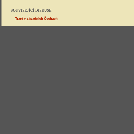
SOUVISEJÍCÍ DISKUSE
Tratě v západních Čechách