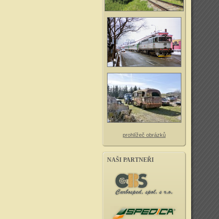
prohlížeč obrázků
NAŠI PARTNEŘI