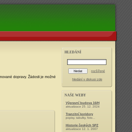
HLEDÁNÍ
rozšířené
inované dopravy. Žádosti je možné
hledání v diskusi zde
NAŠE WEBY
Výpravní budova 16/H
aktualizace 25. 12. 2024
Tranzitní koridory
popisy, tabulky, foto...
Historie českých SPZ
aktualizace 12. 1. 2007