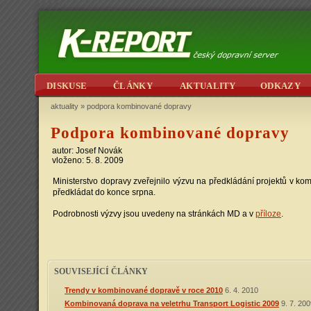
DISKUSE
ČLÁNKY
AKTUALITY
ODKAZY
aktuality
»
podpora kombinované dopravy
Podpora kombinované dopravy
autor: Josef Novák
vloženo: 5. 8. 2009
Ministerstvo dopravy zveřejnilo výzvu na předkládání projektů v 
předkládat do konce srpna.
Podrobnosti výzvy jsou uvedeny na stránkách MD a v
příloze
.
SOUVISEJÍCÍ ČLÁNKY
Trendy v kombinované dopravě v roce 2010
6. 4. 2010
Kombinovaná doprava na veletrhu Transport Logistic 2009
9. 7. 20