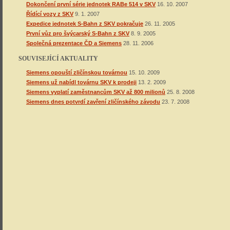
Dokončení první série jednotek RABe 514 v SKV
16. 10. 2007
Řídící vozy z SKV
9. 1. 2007
Expedice jednotek S-Bahn z SKV pokračuje
26. 11. 2005
První vůz pro švýcarský S-Bahn z SKV
8. 9. 2005
Společná prezentace ČD a Siemens
28. 11. 2006
SOUVISEJÍCÍ AKTUALITY
Siemens opouští zličínskou továrnou
15. 10. 2009
Siemens už nabídl továrnu SKV k prodeji
13. 2. 2009
Siemens vyplatí zaměstnancům SKV až 800 milionů
25. 8. 2008
Siemens dnes potvrdí zavření zličínského závodu
23. 7. 2008