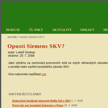
DISKUSE
ČLÁNKY
AKTUALITY
ODKAZY
M
aktuality
»
opustí siemens skv?
Opustí Siemens SKV?
autor: Lukáš Soukup
vloženo: 20. 7. 2008
Jako výměnu za zachování pracovních míst ve svých německých závode
o prodeji nebo zavření pražského závodu SKV.
Více naleznete například
zde
.
SOUVISEJÍCÍ ČLÁNKY
Dokončení dodávek jednotek RABe 514 z SKV
1. 7. 2009
První vůz pro Izraelské železnice v Praze
29. 4. 2008