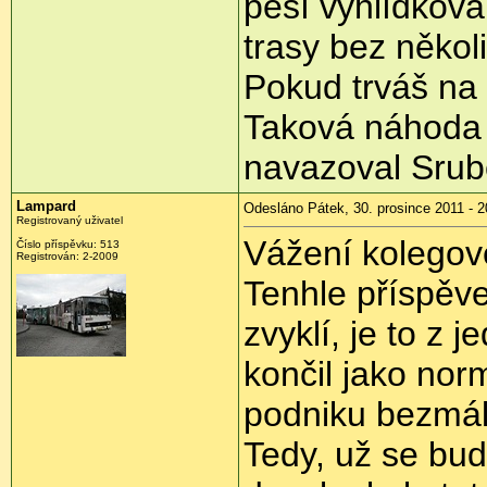
pěší vyhlídková 
trasy bez několi
Pokud trváš na 
Taková náhoda 
navazoval Srub
Lampard
Odesláno Pátek, 30. prosince 2011 - 2
Registrovaný uživatel
Vážení kolegové
Číslo příspěvku:
513
Registrován:
2-2009
Tenhle příspěve
zvyklí, je to z
končil jako norm
podniku bezmála
Tedy, už se bud