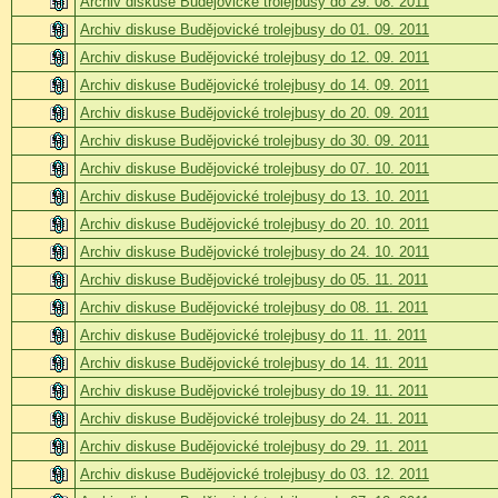
Archiv diskuse Budějovické trolejbusy do 29. 08. 2011
Archiv diskuse Budějovické trolejbusy do 01. 09. 2011
Archiv diskuse Budějovické trolejbusy do 12. 09. 2011
Archiv diskuse Budějovické trolejbusy do 14. 09. 2011
Archiv diskuse Budějovické trolejbusy do 20. 09. 2011
Archiv diskuse Budějovické trolejbusy do 30. 09. 2011
Archiv diskuse Budějovické trolejbusy do 07. 10. 2011
Archiv diskuse Budějovické trolejbusy do 13. 10. 2011
Archiv diskuse Budějovické trolejbusy do 20. 10. 2011
Archiv diskuse Budějovické trolejbusy do 24. 10. 2011
Archiv diskuse Budějovické trolejbusy do 05. 11. 2011
Archiv diskuse Budějovické trolejbusy do 08. 11. 2011
Archiv diskuse Budějovické trolejbusy do 11. 11. 2011
Archiv diskuse Budějovické trolejbusy do 14. 11. 2011
Archiv diskuse Budějovické trolejbusy do 19. 11. 2011
Archiv diskuse Budějovické trolejbusy do 24. 11. 2011
Archiv diskuse Budějovické trolejbusy do 29. 11. 2011
Archiv diskuse Budějovické trolejbusy do 03. 12. 2011