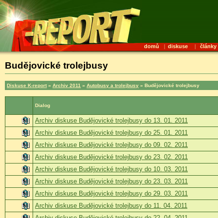
domů
|
diskuse
|
články
Budějovické trolejbusy
Diskuse K-report
»
Archiv 2011
»
Autobusy a trolejbusy
» Budějovické trolejbusy
Dialog
Archiv diskuse Budějovické trolejbusy do 13. 01. 2011
Archiv diskuse Budějovické trolejbusy do 25. 01. 2011
Archiv diskuse Budějovické trolejbusy do 09. 02. 2011
Archiv diskuse Budějovické trolejbusy do 23. 02. 2011
Archiv diskuse Budějovické trolejbusy do 10. 03. 2011
Archiv diskuse Budějovické trolejbusy do 23. 03. 2011
Archiv diskuse Budějovické trolejbusy do 29. 03. 2011
Archiv diskuse Budějovické trolejbusy do 11. 04. 2011
Archiv diskuse Budějovické trolejbusy do 22. 04. 2011