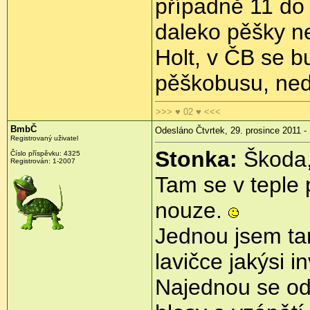
případně 11 do 
daleko pěšky n
Holt, v ČB se b
pěškobusu, nedá
>>> ♥ 02 ♥ <<<
BmbČ
Odesláno Čtvrtek, 29. prosince 2011 -
Registrovaný uživatel
Stonka:
Škoda, 
Číslo příspěvku:
4325
Registrován:
1-2007
Tam se v teple 
nouze.
Jednou jsem ta
lavičce jakýsi i
Najednou se od