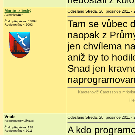
nedostali z kolo
Martin_zlivský
Odesláno Středa, 28. prosince 2011 - 
Administrátor
Tam se vůbec dě
Číslo příspěvku:
63804
Registrován:
4-2003
naopak z Průmys
jen chvílema na
aniž by to hodi
Snad jen kravno
naprogramova
Karotenovič Carotsson s mrkvis
Hle
Vrtule
Odesláno Středa, 28. prosince 2011 - 
Registrovaný uživatel
A kdo programo
Číslo příspěvku:
138
Registrován:
4-2011