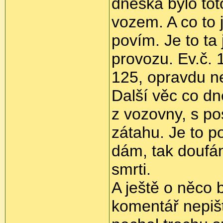
dneska bylo tot
vozem. A co to j
povím. Je to t
provozu. Ev.č. 
125, opravdu n
Další věc co d
z vozovny, s p
zátahu. Je to p
dám, tak doufá
smrti.
A ještě o něco 
komentář nepišt