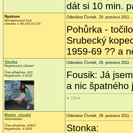
dát si 10 min. 
Nystrom
Odesláno Čtvrtek, 29. prosince 2011 -
Neregistrovaný host
Odeslán z:
88.100.34.225
Pohůrka - točil
Srubecký kopec 
1959-69 ?? a ně
Stonka
Odesláno Čtvrtek, 29. prosince 2011 -
Registrovaný uživatel
Fousik: Já jsem
Číslo příspěvku:
433
Registrován:
2-2010
a nic špatného 
♥ 159 ♥
Martin_zlivský
Odesláno Čtvrtek, 29. prosince 2011 -
Administrátor
Stonka:
Číslo příspěvku:
63827
Registrován:
4-2003