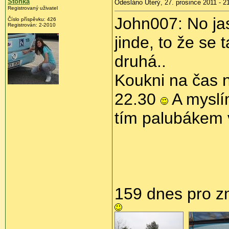
Stonka
Odesláno Úterý, 27. prosince 2011 - 2
Registrovaný uživatel
John007: No jas
Číslo příspěvku:
426
Registrován:
2-2010
jinde, to že se
druhá..
Koukni na čas n
22.30
A myslím
tím palubákem v
159 dnes pro 