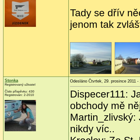
Tady se dřív ně
jenom tak zvlá
Stonka
Odesláno Čtvrtek, 29. prosince 2011 -
Registrovaný uživatel
Dispecer111: Ja
Číslo příspěvku:
430
Registrován:
2-2010
obchody mě něj
Martin_zlivský: 
nikdy víc..