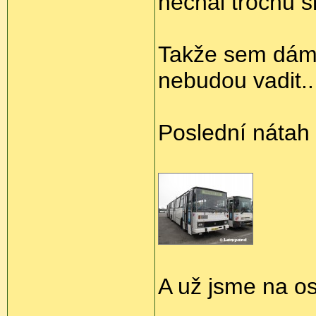
nechal trochu s
Takže sem dám 
nebudou vadit..
Poslední nátah
A už jsme na o