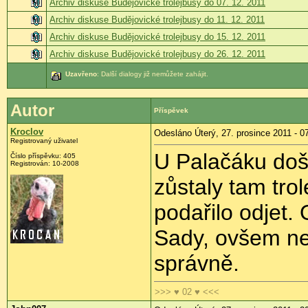
Archiv diskuse Budějovické trolejbusy do 07. 12. 2011
Archiv diskuse Budějovické trolejbusy do 11. 12. 2011
Archiv diskuse Budějovické trolejbusy do 15. 12. 2011
Archiv diskuse Budějovické trolejbusy do 26. 12. 2011
Uzavřeno
: Další dialogy již nemůžete zahájit.
Autor
Příspěvek
Kroclov
Odesláno Úterý, 27. prosince 2011 - 0
Registrovaný uživatel
U Palačáku došl
Číslo příspěvku:
405
Registrován:
10-2008
zůstaly tam tro
podařilo odjet.
Sady, ovšem nej
správně.
>>> ♥ 02 ♥ <<<