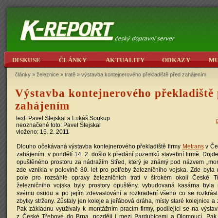
DISKUSE
ČLÁNKY
AKTUALITY
ODKAZY
M
články
»
železnice
»
tratě
»
výstavba kontejnerového překladiště před zahájením
Výstavba kontejnerového překladiště
zahájením
text:
Pavel Stejskal
a
Lukáš Soukup
neoznačené foto:
Pavel Stejskal
vloženo: 15. 2. 2011
Dlouho očekávaná výstavba kontejnerového překladiště firmy
Metrans
v Če
zahájením, v pondělí 14. 2. došlo k předání pozemků stavební firmě. Dojde k
opuštěného prostoru za nádražím Střed, který je známý pod názvem „mon
zde vznikla v polovině 80. let pro potřeby železničního vojska. Zde byl
pole pro rozsáhlé opravy železničních tratí v širokém okolí České T
železničního vojska byly prostory opuštěny, vybudovaná kasárna byla
svému osudu a po jejím zdevastování a rozkradení všeho co se rozkrást 
zbytky strženy. Zůstaly jen koleje a jeřábová dráha, místy staré kolejnice 
Pak základnu využívaly k montážním pracím firmy, podílející se na výsta
z České Třebové do Brna, později i mezi Pardubicemi a Olomoucí. Pak i 