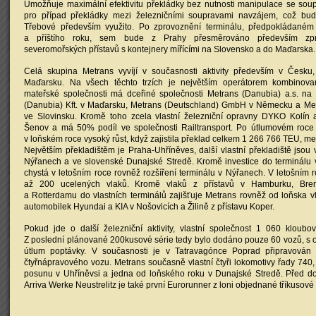
Umožňuje maximální efektivitu překládky bez nutnosti manipulace se sou
pro případ překládky mezi železničními soupravami navzájem, což bu
Třebové především využito. Po zprovoznění terminálu, předpokládaném
a příštího roku, sem bude z Prahy přesměrováno především zpr
severomořských přístavů s kontejnery mířícími na Slovensko a do Maďarska.
Celá skupina Metrans vyvíjí v současnosti aktivity především v Česk
Maďarsku. Na všech těchto trzích je největším operátorem kombinov
mateřské společnosti má dceřiné společnosti Metrans (Danubia) a.s. na
(Danubia) Kft. v Maďarsku, Metrans (Deutschland) GmbH v Německu a Metra
ve Slovinsku. Kromě toho zcela vlastní železniční opravny DYKO Kolín 
Šenov a má 50% podíl ve společnosti Railtransport. Po útlumovém roc
v loňském roce vysoký růst, když zajistila překlad celkem 1 266 766 TEU, me
Největším překladištěm je Praha-Uhříněves, další vlastní překladiště jsou 
Nýřanech a ve slovenské Dunajské Stredě. Kromě investice do terminálu
chystá v letošním roce rovněž rozšíření terminálu v Nýřanech. V letošním 
až 200 ucelených vlaků. Kromě vlaků z přístavů v Hamburku, Bre
a Rotterdamu do vlastních terminálů zajišťuje Metrans rovněž od loňska 
automobilek Hyundai a KIA v Nošovicích a Žilině z přístavu Koper.
Pokud jde o další železniční aktivity, vlastní společnost 1 060 kloub
Z poslední plánované 200kusové série tedy bylo dodáno pouze 60 vozů, s
útlum poptávky. V současnosti je v Tatravagónce Poprad připravován 
čtyřnápravového vozu. Metrans současně vlastní čtyři lokomotivy řady 740, z
posunu v Uhříněvsi a jedna od loňského roku v Dunajské Stredě. Před 
Arriva Werke Neustrelitz je také první Eurorunner z loni objednané tříkusové 