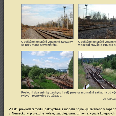
Opuštěné kolejiště vojenské základny
Opuštěné kolejiště vojensk
se brzy stane staveništěm.
v pozadí stavědlo 015 pro s
Poslední dva snímky zachycují celý prostor montážní základny od v
(vlevo), respektive od západu.
2x foto L
Vlastní překládací modul pak vychází z modelu hojně využívaného v západ
v Německu – průjezdné koleje, zatrolejovaná zhlaví a využití kolejových