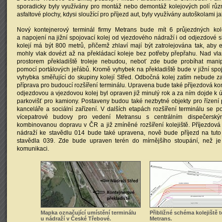
sporadicky byly využívány pro montáž nebo demontáž kolejových polí růz
asfaltové plochy, kdysi sloužící pro příjezd aut, byly využívány autoškolami j
Nový kontejnerový terminál firmy Metrans bude mít 6 průjezdných kol
a napojení na jižní spojovací kolej od vjezdového nádraží i od odjezdové s
kolejí má být 800 metrů, přičemž zhlaví mají být zatrolejována tak, aby e
mohly vlak dovézt až na překládací koleje bez potřeby přepřahu. Nad vl
prostorem překladiště troleje nebudou, neboť zde bude probíhat mani
pomocí portálových jeřábů. Kromě vyhybek na překladiště bude v jižní spoj
vyhybka směřující do skupiny kolejí Střed. Odbočná kolej zatím nebude z
příprava pro budoucí rozšíření terminálu. Upravena bude také příjezdová k
odjezdovou a vjezdovou kolej byl opraven již minulý rok a za ním dojde k
parkovišť pro kamiony. Postaveny budou také nezbytné objekty pro řízení 
kanceláře a sociální zařízení. V dalších etapách rozšíření terminálu se 
vícepatrové budovy pro vedení Metransu s centrálním dispečerský
kombinovanou dopravu v ČR a již zmíněné rozšíření kolejiště. Příjezdová
nádraží ke stavědlu 014 bude také upravena, nově bude příjezd na tuto 
stavědla 039. Zde bude upraven terén do mírnějšího stoupání, než je
komunikaci.
Mapka označující umístění terminálu
Přibližné schéma kolejiště 
u nádraží v České Třebové.
Metrans.