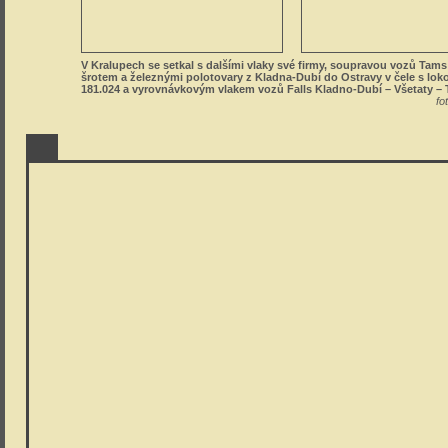
V Kralupech se setkal s dalšími vlaky své firmy, soupravou vozů Tam
šrotem a železnými polotovary z Kladna-Dubí do Ostravy v čele s lo
181.024 a vyrovnávkovým vlakem vozů Falls Kladno-Dubí – Všetaty – 
fo