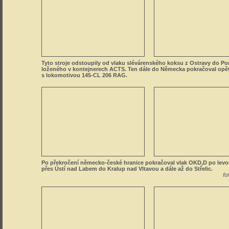
Tyto stroje odstoupily od vlaku slévárenského koksu z Ostravy do Por
loženého v kontejnerech ACTS. Ten dále do Německa pokračoval opě
s lokomotivou 145-CL 206 RAG.
Po překročení německo-české hranice pokračoval vlak OKD,D po levob
přes Ústí nad Labem do Kralup nad Vltavou a dále až do Střelic.
fo