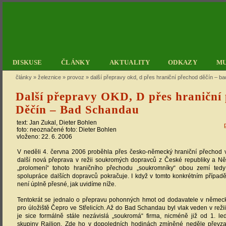
DISKUSE
ČLÁNKY
AKTUALITY
ODKAZY
M
články
»
železnice
»
provoz
»
další přepravy okd, d přes hraniční přechod děčín – b
Další přepravy OKD, D přes hraniční
Děčín – Bad Schandau
text:
Jan Zukal
,
Dieter Bohlen
foto: neoznačené foto:
Dieter Bohlen
vloženo: 22. 6. 2006
V neděli 4. června 2006 proběhla přes česko-německý hraniční přechod 
další nová přeprava v režii soukromých dopravců z České republiky a 
„prolomení“ tohoto hraničního přechodu „soukromníky“ obou zemí tedy
spolupráce dalších dopravců pokračuje. I když v tomto konkrétním případ
není úplně přesné, jak uvidíme níže.
Tentokrát se jednalo o přepravu pohonných hmot od dodavatele v němec
pro úložiště Čepro ve Střelicích. Až do Bad Schandau byl vlak veden v rež
je sice formálně stále nezávislá „soukromá“ firma, nicméně již od 1. le
skupiny Railion. Zde ho v dopoledních hodinách zmíněné neděle převz