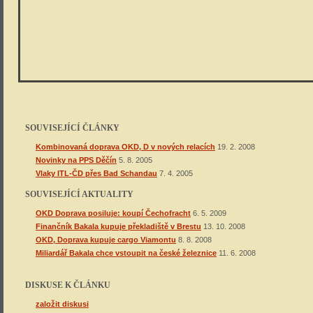
SOUVISEJÍCÍ ČLÁNKY
Kombinovaná doprava OKD, D v nových relacích
19. 2. 2008
Novinky na PPS Děčín
5. 8. 2005
Vlaky ITL-ČD přes Bad Schandau
7. 4. 2005
SOUVISEJÍCÍ AKTUALITY
OKD Doprava posiluje: koupí Čechofracht
6. 5. 2009
Finančník Bakala kupuje překladiště v Brestu
13. 10. 2008
OKD, Doprava kupuje cargo Viamontu
8. 8. 2008
Miliardář Bakala chce vstoupit na české železnice
11. 6. 2008
DISKUSE K ČLÁNKU
založit diskusi