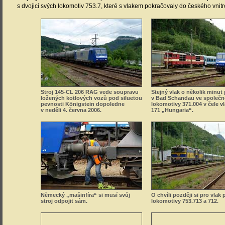
s dvojicí svých lokomotiv 753.7, které s vlakem pokračovaly do českého vnit
Stroj 145-CL 206 RAG vede soupravu
Stejný vlak o několik minut
ložených kotlových vozů pod siluetou
v Bad Schandau ve společn
pevnosti Königstein dopoledne
lokomotivy 371.004 v čele v
v neděli 4. června 2006.
171 „Hungaria“.
Německý „mašinfíra“ si musí svůj
O chvíli později si pro vlak p
stroj odpojit sám.
lokomotivy 753.713 a 712.