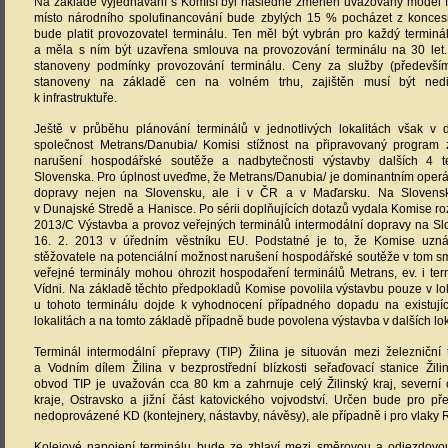
Na základě vyjednávání s Komisí byl následně změněn uvažovaný model fi
místo národního spolufinancování bude zbylých 15 % pocházet z koncesn
bude platit provozovatel terminálu. Ten měl být vybrán pro každý terminá
a měla s ním být uzavřena smlouva na provozování terminálu na 30 le
stanoveny podmínky provozování terminálu. Ceny za služby (předevší
stanoveny na základě cen na volném trhu, zajištěn musí být nedis
k infrastruktuře.
Ještě v průběhu plánování terminálů v jednotlivých lokalitách však v
společnost Metrans/Danubia/ Komisi stížnost na připravovaný progra
narušení hospodářské soutěže a nadbytečnosti výstavby dalších 4 
Slovenska. Pro úplnost uveďme, že Metrans/Danubia/ je dominantním ope
dopravy nejen na Slovensku, ale i v ČR a v Maďarsku. Na Slovensku
v Dunajské Stredě a Hanisce. Po sérii doplňujících dotazů vydala Komise 
2013/C Výstavba a provoz veřejných terminálů intermodální dopravy na Sl
16. 2. 2013 v úředním věstníku EU. Podstatné je to, že Komise uzn
stěžovatele na potenciální možnost narušení hospodářské soutěže v tom s
veřejné terminály mohou ohrozit hospodaření terminálů Metrans, ev. i te
Vídni. Na základě těchto předpokladů Komise povolila výstavbu pouze v lokal
u tohoto terminálu dojde k vyhodnocení případného dopadu na existující
lokalitách a na tomto základě případně bude povolena výstavba v dalších lok
Terminál intermodální přepravy (TIP) Žilina je situován mezi železniční t
a Vodním dílem Žilina v bezprostřední blízkosti seřaďovací stanice Žilin
obvod TIP je uvažován cca 80 km a zahrnuje celý Žilinský kraj, severní 
kraje, Ostravsko a jižní část katovického vojvodství. Určen bude pro př
nedoprovázené KD (kontejnery, nástavby, návěsy), ale případně i pro vlaky 
Kolejové napojení terminálu bude ze zhlaví mezi směrovou a odjezdovou