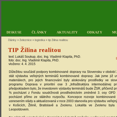
DISKUSE
ČLÁNKY
AKTUALITY
ODKAZY
M
články
»
železnice
»
logistika
»
tip žilina realitou
TIP Žilina realitou
text:
Lukáš Soukup
, doc. Ing.
Vladimír Klapita
, PhD.
foto: doc. Ing.
Vladimír Klapita
, PhD.
vloženo: 4. 4. 2015
Důležitou součástí podpory kombinované dopravy na Slovensku v obdob
stát výstavba veřejných terminálů kombinované dopravy. Jak jsme již u
materiálech, pro jejich financování byly alokovány prostředky ve sl
programu Doprava v prioritní ose 3 „Infraštruktúra intermodálnej pr
předpokladem bylo, že investorem výstavby terminálů bude ŽSR, přičemž p
% pocházet z Fondu soudržnosti prostřednictvím zmíněné 3. osy OPD
pocházet přímo ze státního rozpočtu. Koncepce rozvoje kombinované
usnesením vlády a aktualizovaná v roce 2003 stanovila pro výstavbu veřejnýc
v Košicích, Žilině, Bratislavě a Zvolenu. Lokalita ve Zvolenu byla
Leopoldovem.