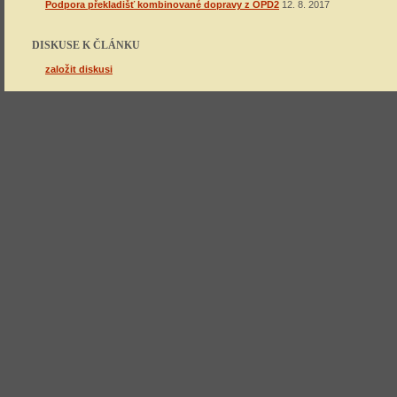
Podpora překladišť kombinované dopravy z OPD2
12. 8. 2017
DISKUSE K ČLÁNKU
založit diskusi