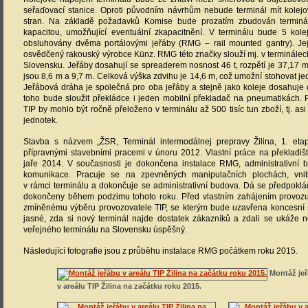
seřaďovací stanice. Oproti původním návrhům nebude terminál mít kolej
stran. Na základě požadavků Komise bude prozatím zbudován terminá
kapacitou, umožňující eventuální zkapacitnění. V terminálu bude 5 kole
obsluhovány dvěma portálovými jeřáby (RMG – rail mounted gantry). Je
osvědčený rakouský výrobce Künz. RMG této značky slouží mj. v terminálec
Slovensku. Jeřáby dosahují se spreaderem nosnost 46 t, rozpětí je 37,17 m
jsou 8,6 m a 9,7 m. Celková výška zdvihu je 14,6 m, což umožní stohovat jed
Jeřábová dráha je společná pro oba jeřáby a stejně jako koleje dosahuje
toho bude sloužit překládce i jeden mobilní překladač na pneumatikách. 
TIP by mohlo být ročně přeloženo v terminálu až 500 tisíc tun zboží, tj. as
jednotek.
Stavba s názvem „ŽSR, Terminál intermodálnej prepravy Žilina, 1. eta
přípravnými stavebními pracemi v únoru 2012. Vlastní práce na překladiš
jaře 2014. V současnosti je dokončena instalace RMG, administrativní 
komunikace. Pracuje se na zpevněných manipulačních plochách, vnit
v rámci terminálu a dokončuje se administrativní budova. Dá se předpokl
dokončeny během podzimu tohoto roku. Před vlastním zahájením provozu 
zmíněnému výběru provozovatele TIP, se kterým bude uzavřena koncesní
jasné, zda si nový terminál najde dostatek zákazníků a zdali se ukáže 
veřejného terminálu na Slovensku úspěšný.
Následující fotografie jsou z průběhu instalace RMG počátkem roku 2015.
Montáž je
v areálu TIP Žilina na začátku roku 2015.