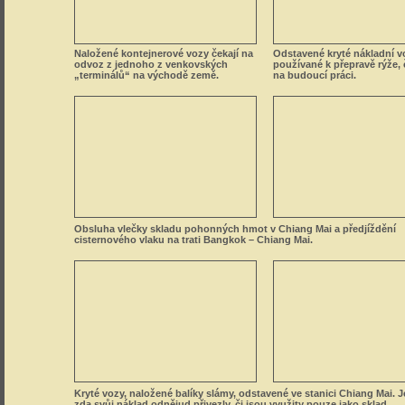
Kryté vozy, naložené balíky slámy, odstavené ve stanici Chiang Mai. 
zda svůj náklad odnějud přivezly, či jsou využity pouze jako sklad.
Využití vyřazeného nákladního vozu jako podstavce pro reklamní pou
severu země.
Skutečnou nákladní tepnou Thajska je silnice č. 4, vedoucí z Bangkoku k mal