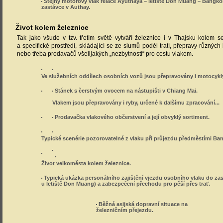
Stejný motorový vlak relace Ayuthaya – letiště Don Muang – Bangko
zastávce v Authay.
Život kolem železnice
Tak jako všude v tzv. třetím světě vytváří železnice i v Thajsku kolem 
a specifické prostředí, skládající se ze slumů podél tratí, přepravy různýc
nebo třeba prodavačů všelijakých „nezbytností“ pro cestu vlakem.
Ve služebních oddílech osobních vozů jsou přepravovány i motocykl
Stánek s čerstvým ovocem na nástupišti v Chiang Mai.
Vlakem jsou přepravovány i ryby, určené k dalšímu zpracování...
Prodavačka vlakového občerstvení a její obvyklý sortiment.
Typické scenérie pozorovatelné z vlaku při průjezdu předměstími Ba
Život velkoměsta kolem železnice.
Typická ukázka personálního zajištění vjezdu osobního vlaku do za
u letiště Don Muang) a zabezpečení přechodu pro pěší přes trať.
Běžná asijská dopravní situace na
železničním přejezdu.