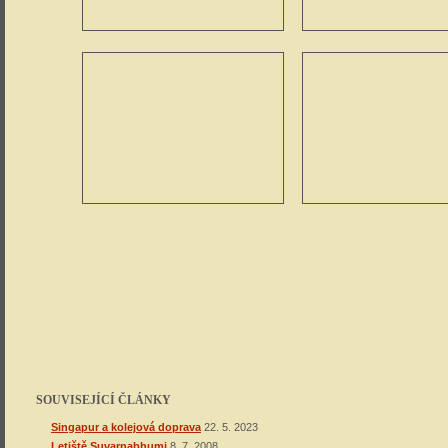
SOUVISEJÍCÍ ČLÁNKY
Singapur a kolejová doprava
22. 5. 2023
Letiště Suvarnabhumi
8. 7. 2008
„Železnice smrti“ a Most přes řeku Klong
16. 2. 2006
DISKUSE K ČLÁNKU
založit diskusi