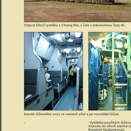
Odjezd téhož rychlíku z Chiang Mai, v čele s lokomotivou řady 45.
Interiér lůžkového vozu ve variantě před a po rozestlání lůžek.
Vykládka použitých lůžkov
dojezdu do cílové stanice (
Bangkok Hualampong).