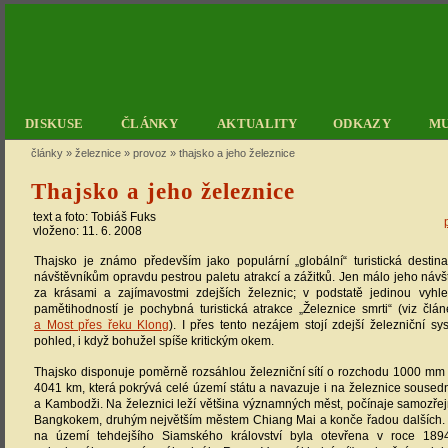
DISKUSE
ČLÁNKY
AKTUALITY
ODKAZY
M
články
»
železnice
»
provoz
»
thajsko a jeho železnice
Thajsko a jeho železnice
text a foto:
Tobiáš Fuks
vloženo: 11. 6. 2008
Thajsko je známo především jako populární „globální“ turistická destina
návštěvníkům opravdu pestrou paletu atrakcí a zážitků. Jen málo jeho návš
za krásami a zajímavostmi zdejších železnic; v podstatě jedinou vyhl
pamětihodností je pochybná turistická atrakce „Železnice smrti“ (viz člá
a Most přes řeku Klong
). I přes tento nezájem stojí zdejší železniční s
pohled, i když bohužel spíše kritickým okem.
Thajsko disponuje poměrně rozsáhlou železniční sítí o rozchodu 1000 mm
4041 km, která pokrývá celé území státu a navazuje i na železnice sousedn
a Kambodži. Na železnici leží většina významných měst, počínaje samozř
Bangkokem, druhým největším městem Chiang Mai a konče řadou dalších. Pr
na území tehdejšího Siamského království byla otevřena v roce 189