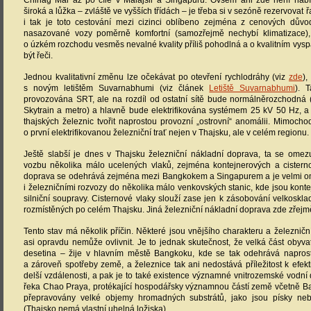
Chinag Mai až po cíle v Malajsii a Singapuru. Ovšem ani zde není nab
široká a lůžka – zvláště ve vyšších třídách – je třeba si v sezóně rezervovat 
i tak je toto cestování mezi cizinci oblíbeno zejména z cenových důvo
nasazované vozy poměrně komfortní (samozřejmě nechybí klimatizace), 
o úzkém rozchodu vesměs nevalné kvality příliš pohodlná a o kvalitním vy
být řeči.
Jednou kvalitativní změnu lze očekávat po otevření rychlodráhy (viz
zde
),
s novým letištěm Suvarnabhumi (viz článek
Letiště Suvarnabhumi
). 
provozována SRT, ale na rozdíl od ostatní sítě bude normálněrozchodná 
Skytrain a metro) a hlavně bude elektrifikována systémem 25 kV 50 Hz, a
thajských železnic tvořit naprostou provozní „ostrovní“ anomálii. Mimoc
o první elektrifikovanou železniční trať nejen v Thajsku, ale v celém regionu.
Ještě slabší je dnes v Thajsku železniční nákladní doprava, ta se omezu
vozbu několika málo ucelených vlaků, zejména kontejnerových a cistern
doprava se odehrává zejména mezi Bangkokem a Singapurem a je velmi 
i železničními rozvozy do několika málo venkovských stanic, kde jsou kont
silniční soupravy. Cisternové vlaky slouží zase jen k zásobování velkosk
rozmístěných po celém Thajsku. Jiná železniční nákladní doprava zde zřejmě 
Tento stav má několik příčin. Některé jsou vnějšího charakteru a železničn
asi opravdu nemůže ovlivnit. Je to jednak skutečnost, že velká část obyva
desetina – žije v hlavním městě Bangkoku, kde se tak odehrává napros
a zároveň spotřeby země, a železnice tak ani nedostává příležitost k efe
delší vzdálenosti, a pak je to také existence významné vnitrozemské vodní d
řeka Chao Praya, protékající hospodářsky významnou částí země včetně Ba
přepravovány velké objemy hromadných substrátů, jako jsou písky neb
(Thajsko nemá vlastní uhelná ložiska).