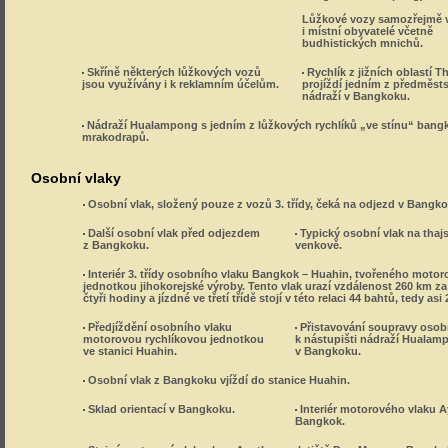
Lůžkové vozy samozřejmě v
i místní obyvatelé včetně
budhistických mnichů.
Skříně některých lůžkových vozů
Rychlík z jižních oblastí T
jsou využívány i k reklamním účelům.
projíždí jedním z předměst
nádraží v Bangkoku.
Nádraží Hualampong s jedním z lůžkových rychlíků „ve stínu“ ban
mrakodrapů.
Osobní vlaky
Osobní vlak, složený pouze z vozů 3. třídy, čeká na odjezd v Bangko
Další osobní vlak před odjezdem
Typický osobní vlak na tha
z Bangkoku.
venkově.
Interiér 3. třídy osobního vlaku Bangkok – Huahin, tvořeného moto
jednotkou jihokorejské výroby. Tento vlak urazí vzdálenost 260 km za
čtyři hodiny a jízdné ve třetí třídě stojí v této relaci 44 bahtů, tedy asi 
Předjíždění osobního vlaku
Přistavování soupravy osob
motorovou rychlíkovou jednotkou
k nástupišti nádraží Hualam
ve stanici Huahin.
v Bangkoku.
Osobní vlak z Bangkoku vjíždí do stanice Huahin.
Sklad orientací v Bangkoku.
Interiér motorového vlaku A
Bangkok.