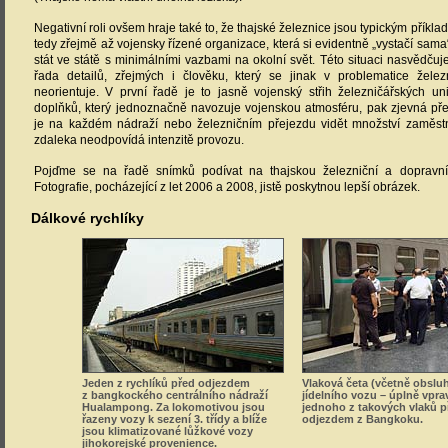
Negativní roli ovšem hraje také to, že thajské železnice jsou typickým přík
tedy zřejmě až vojensky řízené organizace, která si evidentně „vystačí sama“
stát ve státě s minimálními vazbami na okolní svět. Této situaci nasvědčuje
řada detailů, zřejmých i člověku, který se jinak v problematice železn
neorientuje. V první řadě je to jasně vojenský střih železničářských un
doplňků, který jednoznačně navozuje vojenskou atmosféru, pak zjevná př
je na každém nádraží nebo železničním přejezdu vidět množství zaměstn
zdaleka neodpovídá intenzitě provozu.
Pojďme se na řadě snímků podívat na thajskou železniční a dopravní 
Fotografie, pocházející z let 2006 a 2008, jistě poskytnou lepší obrázek.
Dálkové rychlíky
Jeden z rychlíků před odjezdem
Vlaková četa (včetně obslu
z bangkockého centrálního nádraží
jídelního vozu – úplně vpra
Hualampong. Za lokomotivou jsou
jednoho z takových vlaků p
řazeny vozy k sezení 3. třídy a blíže
odjezdem z Bangkoku.
jsou klimatizované lůžkové vozy
jihokorejské provenience.