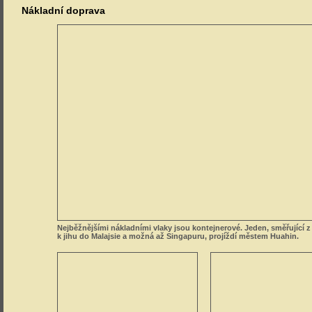
Nákladní doprava
Nejběžnějšími nákladními vlaky jsou kontejnerové. Jeden, směřující
z Bangkoku k jihu do Malajsie a možná až Singapuru, projíždí měste
Naložené kontejnerové vozy čekají na
Odstavené kryté nákladní vo
odvoz z jednoho z venkovských
používané k přepravě rýže, 
„terminálů“ na východě země.
na budoucí práci.
Obsluha vlečky skladu pohonných hmot v Chiang Mai a předjíždění
cisternového vlaku na trati Bangkok – Chiang Mai.