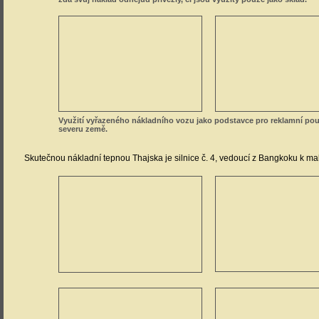
Hromadné substráty jsou ve velkém přepravovány říčními konvoji, plujícími
Tyto konvoje proplouvají jak centrem Bangkoku, tak centrem Authayi (posled