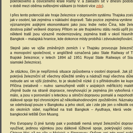
pokrokového a osvíceného krále Ramy V. a základní síť v dnešní podo
v době mezi oběma světovými válkami (o historii více
zde
).
I přes tento potenciál ale hraje železnice v dopravním systému Thajska zcela
jak v osobní, tak zejména v nákladní dopravě. Tato pozice zejména vynikne p
významnými asijkými ekonomikami jako jsou Indie nebo Čína, kde žele
doslova páteř veškeré dopravy. Přitom se ale thajskému státu nedá upřít j
některé tratě jsou výrazně modernizovány, zejména tratě v okolí hlavní
Bangkok – malajská hranice, kde dokonce místy probíhá i zdvoukolejňování.
Stejně jako ve výše zmíněných zemích i v Thajsku provozuje železnič
a monopolní společnost, v angličtině označená jako State Railway of Th
thajské železnice; v letech 1894 až 1951 Royal State Railways of Sia
siamské železnice).
Je otázkou, čím je nepříznivá situace způsobena v osobní dopravě. Jak ji
pokrývá železniční síť všechny důležité směry a nádraží mají všechna důl
nebude ani ve výši jízdného, to je skutečně nízké (i s přihlédnutím ke kupn
Příčina (relativně – nutno samozřejmě vidět v asijských měřítcích) malé
zřejmě bude na straně dopravce, nevyhovující je zejména jím vytvořená n
málo, a jsou v porovnání s leteckou a silniční dopravou pomalé a nepohod
dálkové spoje trpí chronickými až několikahodinovými zpožděními. Náznak
se odehrávají pouze v Bangkoku a jeho okolí, ale i zde jde jen o několik 
do okolních sídel, například na trati Bangkok – Ayuthaya, která vede
bangkocké letiště Don Muang.
Pro Evropany či jiné turisty pak v podstatě nemá smysl železniční dopra
využívat, jedinou výjimkou jsou dálkové lůžkové spoje, pokrývající celo