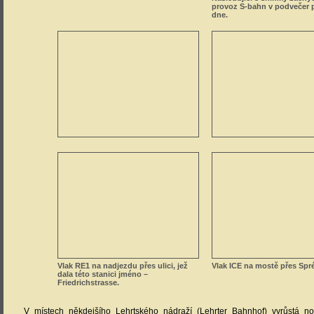
provoz S-bahn v podvečer 
dne.
Vlak RE1 na nadjezdu přes ulici, jež
Vlak ICE na mostě přes Spr
dala této stanici jméno –
Friedrichstrasse.
V místech někdejšího Lehrtského nádraží (Lehrter Bahnhof) vyrůstá no