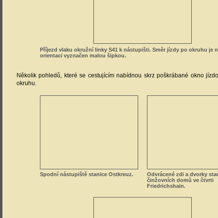
Příjezd vlaku okružní linky S41 k nástupišti. Směr jízdy po okruhu je n
orientaci vyznačen malou šipkou.
Několik pohledů, které se cestujícím nabídnou skrz poškrábané okno jízd
okruhu.
Spodní nástupiště stanice Ostkreuz.
Odvrácené zdi a dvorky sta
činžovních domů ve čtvrti
Friedrichshain.