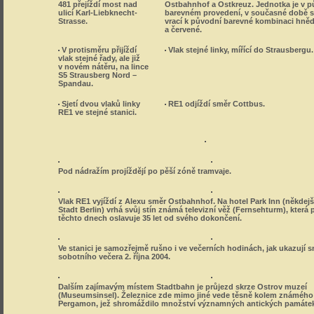
481 přejíždí most nad
Ostbahnhof a Ostkreuz. Jednotka je v 
ulicí Karl-Liebknecht-
barevném provedení, v současné době 
Strasse.
vrací k původní barevné kombinaci hně
a červené.
V protisměru přijíždí
Vlak stejné linky, mířící do Strausbergu.
vlak stejné řady, ale již
v novém nátěru, na lince
S5 Strausberg Nord –
Spandau.
Sjetí dvou vlaků linky
RE1 odjíždí směr Cottbus.
RE1 ve stejné stanici.
Pod nádražím projíždějí po pěší zóně tramvaje.
Vlak RE1 vyjíždí z Alexu směr Ostbahnhof. Na hotel Park Inn (někdejš
Stadt Berlin) vrhá svůj stín známá televizní věž (Fernsehturm), která 
těchto dnech oslavuje 35 let od svého dokončení.
Ve stanici je samozřejmě rušno i ve večerních hodinách, jak ukazují 
sobotního večera 2. října 2004.
Dalším zajímavým místem Stadtbahn je průjezd skrze Ostrov muzeí
(Museumsinsel). Železnice zde mimo jiné vede těsně kolem známéh
Pergamon, jež shromáždilo množství významných antických památe