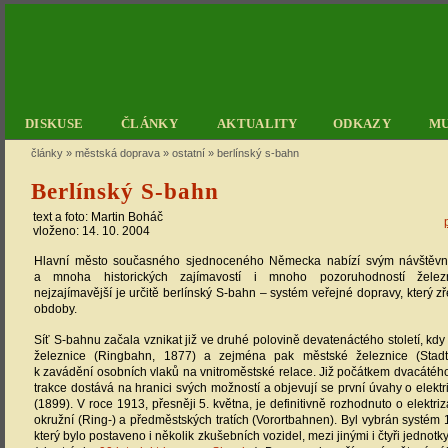
DISKUSE
ČLÁNKY
AKTUALITY
ODKAZY
M
články
»
městská doprava
»
ostatní
»
berlínský s-bahn
Berlínský S-bahn
text a foto:
Martin Boháč
vloženo: 14. 10. 2004
Hlavní město současného sjednoceného Německa nabízí svým návštěv
a mnoha historických zajímavostí i mnoho pozoruhodností želez
nejzajímavější je určitě berlínský S-bahn – systém veřejné dopravy, který 
obdoby.
Síť S-bahnu začala vznikat již ve druhé polovině devatenáctého století, kdy
železnice (Ringbahn, 1877) a zejména pak městské železnice (Stad
k zavádění osobních vlaků na vnitroměstské relace. Již počátkem dvacátého 
trakce dostává na hranici svých možností a objevují se první úvahy o elektr
(1899). V roce 1913, přesněji 5. května, je definitivně rozhodnuto o elektriz
okružní (Ring-) a předměstských tratích (Vorortbahnen). Byl vybrán systém 
který bylo postaveno i několik zkušebních vozidel, mezi jinými i čtyři jednot