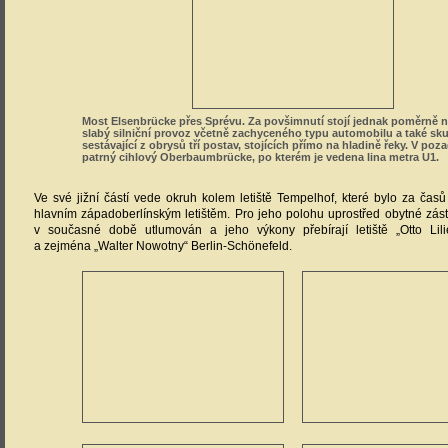
Most Elsenbrücke přes Sprévu. Za povšimnutí stojí jednak poměrně n
slabý silniční provoz včetně zachyceného typu automobilu a také sku
sestávající z obrysů tří postav, stojících přímo na hladině řeky. V poza
patrný cihlový Oberbaumbrücke, po kterém je vedena lina metra U1.
Ve své jižní částí vede okruh kolem letiště Tempelhof, které bylo za ča
hlavním západoberlínským letištěm. Pro jeho polohu uprostřed obytné zás
v současné době utlumován a jeho výkony přebírají letiště „Otto Lilie
a zejména „Walter Nowotny“ Berlin-Schönefeld.