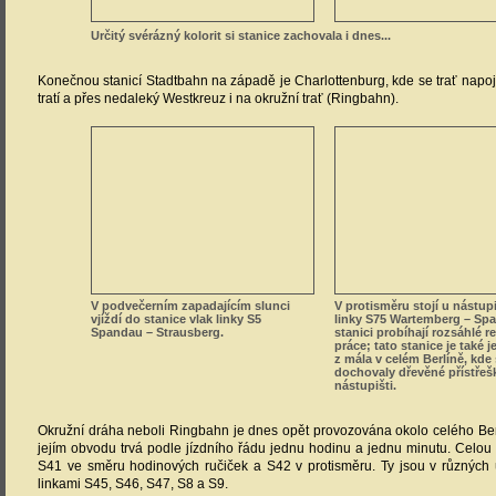
Určitý svérázný kolorit si stanice zachovala i dnes...
Konečnou stanicí Stadtbahn na západě je Charlottenburg, kde se trať napoj
tratí a přes nedaleký Westkreuz i na okružní trať (Ringbahn).
V podvečerním zapadajícím slunci
V protisměru stojí u nástupi
vjíždí do stanice vlak linky S5
linky S75 Wartemberg – Sp
Spandau – Strausberg.
stanici probíhají rozsáhlé 
práce; tato stanice je také 
z mála v celém Berlíně, kde
dochovaly dřevěné přístřeš
nástupišti.
Okružní dráha neboli Ringbahn je dnes opět provozována okolo celého Ber
jejím obvodu trvá podle jízdního řádu jednu hodinu a jednu minutu. Celou tr
S41 ve směru hodinových ručiček a S42 v protisměru. Ty jsou v různých
linkami S45, S46, S47, S8 a S9.