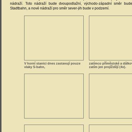
nádraží. Toto nádraží bude dvoupodlažní, východo-západní směr bude
Stadtbahn, a nové nádraží pro směr sever-jih bude v podzemí.
V horní stanici dnes zastavují pouze
zatímco příměstské a dálko
vlaky S-bahn,
zatím jen projíždějí (4x).