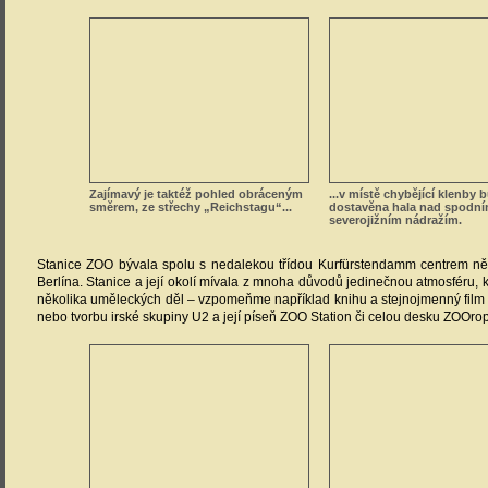
Zajímavý je taktéž pohled obráceným
...v místě chybějící klenby 
směrem, ze střechy „Reichstagu“...
dostavěna hala nad spodn
severojižním nádražím.
Stanice ZOO bývala spolu s nedalekou třídou Kurfürstendamm centrem n
Berlína. Stanice a její okolí mívala z mnoha důvodů jedinečnou atmosféru, k
několika uměleckých děl – vzpomeňme například knihu a stejnojmenný film
nebo tvorbu irské skupiny U2 a její píseň ZOO Station či celou desku ZOOro