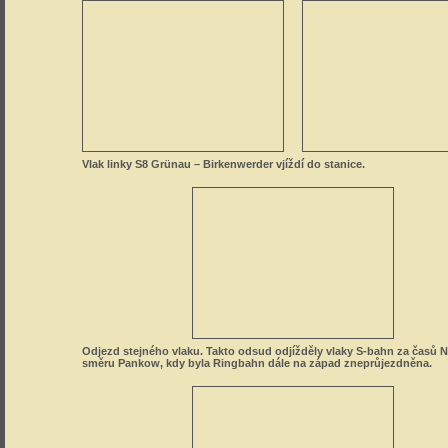
Vlak linky S8 Grünau – Birkenwerder vjíždí do stanice.
Odjezd stejného vlaku. Takto odsud odjížděly vlaky S-bahn za časů 
směru Pankow, kdy byla Ringbahn dále na západ zneprůjezdněna.