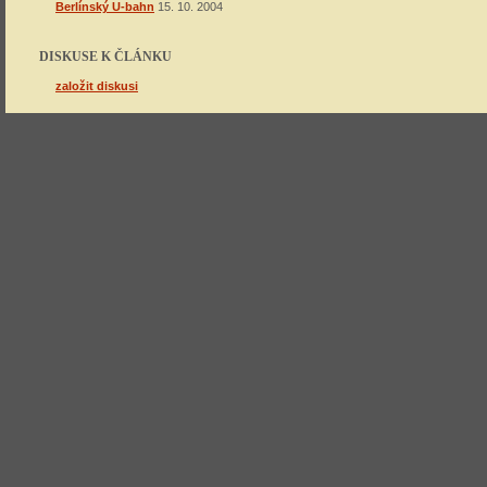
Berlínský U-bahn
15. 10. 2004
DISKUSE K ČLÁNKU
založit diskusi