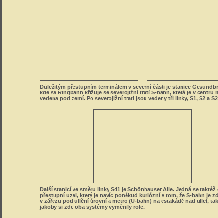
Důležitým přestupním terminálem v severní části je stanice Gesundb
kde se Ringbahn křižuje se severojižní tratí S-bahn, která je v centru
vedena pod zemí. Po severojižní trati jsou vedeny tři linky, S1, S2 a S2
Další stanicí ve směru linky S41 je Schönhauser Alle. Jedná se taktéž 
přestupní uzel, který je navíc poněkud kuriózní v tom, že S-bahn je z
v zářezu pod uliční úrovní a metro (U-bahn) na estakádě nad ulicí, tak
jakoby si zde oba systémy vyměnily role.