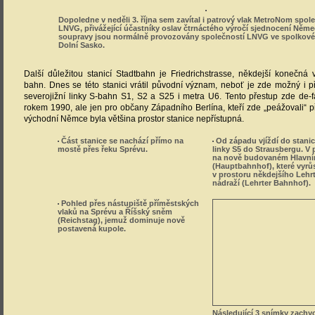
Dopoledne v neděli 3. října sem zavítal i patrový vlak MetroNom spol
LNVG, přivážející účastníky oslav čtrnáctého výročí sjednocení Něme
soupravy jsou normálně provozovány společností LNVG ve spolkové
Dolní Sasko.
Další důležitou stanicí Stadtbahn je Friedrichstrasse, někdejší konečná
bahn. Dnes se této stanici vrátil původní význam, neboť je zde možný i 
severojižní linky S-bahn S1, S2 a S25 i metra U6. Tento přestup zde de-f
rokem 1990, ale jen pro občany Západního Berlína, kteří zde „peážovali“
východní Němce byla většina prostor stanice nepřístupná.
Část stanice se nachází přímo na
Od západu vjíždí do stanic
mostě přes řeku Sprévu.
linky S5 do Strausbergu. V 
na nově budovaném Hlavní
(Hauptbahnhof), které vyrů
v prostoru někdejšího Lehr
nádraží (Lehrter Bahnhof).
Pohled přes nástupiště příměstských
vlaků na Sprévu a Říšský sněm
(Reichstag), jemuž dominuje nově
postavená kupole.
Následující 3 snímky zachy