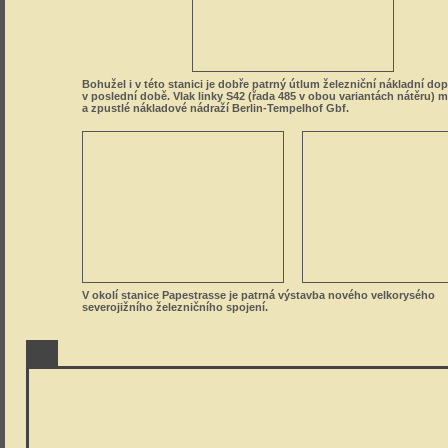
Bohužel i v této stanici je dobře patrný útlum železniční nákladní do
v poslední době. Vlak linky S42 (řada 485 v obou variantách nátěru) m
a zpustlé nákladové nádraží Berlin-Tempelhof Gbf.
V okolí stanice Papestrasse je patrná výstavba nového velkorysého
severojižního železničního spojení.