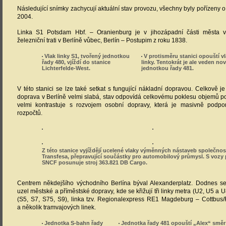
Následující snímky zachycují aktuální stav provozu, všechny byly pořízeny o 
2004.
Linka S1 Potsdam Hbf. – Oranienburg je v jihozápadní části města v
železniční trati v Berlíně vůbec, Berlín – Postupim z roku 1838.
Vlak linky S1, tvořený jednotkou
V protisměru stanici opouští vl
řady 480, vjíždí do stanice
linky. Tentokrát je ale veden no
Lichterfelde-West.
jednotkou řady 481.
V této stanici se lze také setkat s fungující nákladní dopravou. Celkově je
doprava v Berlíně velmi slabá, stav odpovídá celkovému poklesu objemů p
velmi kontrastuje s rozvojem osobní dopravy, která je masivně podpo
rozpočtů.
Z této stanice vyjíždějí ucelené vlaky výměnných nástaveb společnos
Transfesa, přepravující součástky pro automobilový průmysl. S vozy 
SNCF posunuje stroj 363.821 DB Cargo.
Centrem někdejšího východního Berlína býval Alexanderplatz. Dodnes 
uzel městské a příměstské dopravy, kde se křižují tři linky metra (U2, U5 a U8
(S5, S7, S75, S9), linka tzv. Regionalexpress RE1 Magdeburg – Cottbus/
a několik tramvajových linek.
Jednotka S-bahn řady
Jednotka řady 481 opouští „Alex“ směr