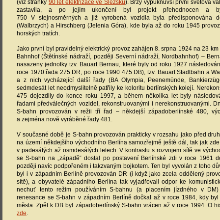
(viz stránky
90 let elektrizace ve Slezsku
). Brzy vypuknuvší první světová vá
zastavila, a po jejím ukončení byl projekt přehodnocen a b
750 V stejnosměrných a již vyrobená vozidla byla předisponována 
(Walbrzych) a Hirschberg (Jelenia Góra), kde byla až do roku 1945 provo
horských tratích.
Jako první byl pravidelný elektrický provoz zahájen 8. srpna 1924 na 23 km d
Bahnhof (Štětínské nádraží, později Severní nádraží, Nordbahnhof) – Berna
nasazeny jednotky tzv. Bauart Bernau, které byly od roku 1927 následová
roce 1970 řada 275 DR, po roce 1990 475 DB), tzv. Bauart Stadtbahn a Wa
a z nich vycházející další řady (BA Olympia, Peenemünde, Bankierzüg
sedmdesát let neodmyslitelně patřily ke koloritu berlínských kolejí. Nereko
475 dojezdily do konce roku 1997, a během několika let byly následov
řadami předválečných vozidel, rekonstruovanými i nerekonstruovanými. Dn
S-bahn provozován v režii tří řad – někdejší západoberlínské 480, vý
a zejména nově vyráběné řady 481.
V současné době je S-bahn provozován prakticky v rozsahu jako před druh
na území někdejšího východního Berlína samozřejmě ještě dál, tak jak zde
v padesátých až osmdesátých letech. V kontrastu s rozvojem sítě ve vých
se S-bahn na „západě“ dostal po postavení Berlínské zdi v roce 1961 
později navíc podpořeném i takzvaným bojkotem. Ten byl vyvolán z toho dů
byl i v západním Berlíně provozován DR (i když jako zcela oddělený prov
sítě), a obyvatelé západního Berlína tak vyjadřovali odpor ke komunisti
nechuť tento režim používáním S-bahnu (a placením jízdného v DM) 
renesance se S-bahn v západním Berlíně dočkal až v roce 1984, kdy byl
města. Zpět k DB byl západoberlínský S-bahn vrácen až v roce 1994. O hist
zde
.