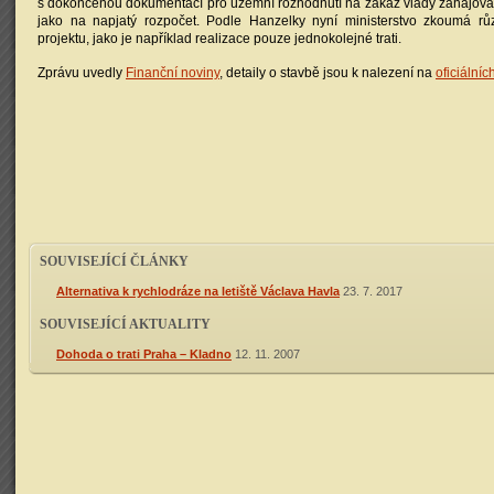
s dokončenou dokumentací pro územní rozhodnutí na zákaz vlády zahajovat
jako na napjatý rozpočet. Podle Hanzelky nyní ministerstvo zkoumá rů
projektu, jako je například realizace pouze jednokolejné trati.
Zprávu uvedly
Finanční noviny
, detaily o stavbě jsou k nalezení na
oficiálníc
SOUVISEJÍCÍ ČLÁNKY
Alternativa k rychlodráze na letiště Václava Havla
23. 7. 2017
SOUVISEJÍCÍ AKTUALITY
Dohoda o trati Praha – Kladno
12. 11. 2007