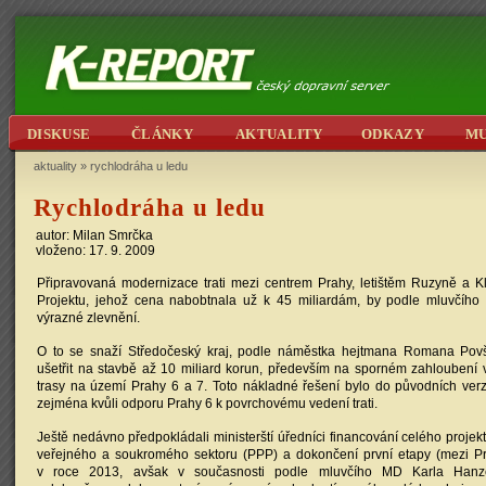
DISKUSE
ČLÁNKY
AKTUALITY
ODKAZY
M
aktuality
»
rychlodráha u ledu
Rychlodráha u ledu
autor: Milan Smrčka
vloženo: 17. 9. 2009
Připravovaná modernizace trati mezi centrem Prahy, letištěm Ruzyně a 
Projektu, jehož cena nabobtnala už k 45 miliardám, by podle mluvčíh
výrazné zlevnění.
O to se snaží Středočeský kraj, podle náměstka hejtmana Romana Pov
ušetřit na stavbě až 10 miliard korun, především na sporném zahloubení 
trasy na území Prahy 6 a 7. Toto nákladné řešení bylo do původních verz
zejména kvůli odporu Prahy 6 k povrchovému vedení trati.
Ještě nedávno předpokládali ministerští úředníci financování celého projekt
veřejného a soukromého sektoru (PPP) a dokončení první etapy (mezi Pr
v roce 2013, avšak v současnosti podle mluvčího MD Karla Hanze