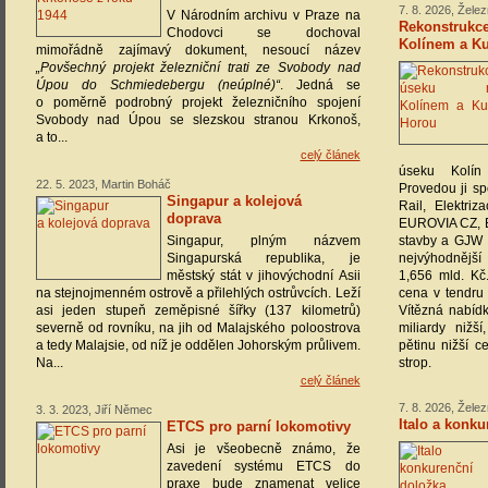
7. 8. 2026, Žele
V Národním archivu v Praze na
Rekonstrukc
Chodovci se dochoval
Kolínem a K
mimořádně zajímavý dokument, nesoucí název
„Povšechný projekt železniční trati ze Svobody nad
Úpou do Schmiedebergu (neúplné)“
. Jedná se
o poměrně podrobný projekt železničního spojení
Svobody nad Úpou se slezskou stranou Krkonoš,
a to...
celý článek
úseku Kolí
22. 5. 2023, Martin Boháč
Provedou ji s
Singapur a kolejová
Rail, Elektriz
doprava
EUROVIA CZ, 
Singapur, plným názvem
stavby a GJW 
Singapurská republika, je
nejvýhodnějš
městský stát v jihovýchodní Asii
1,656 mld. Kč.
na stejnojmenném ostrově a přilehlých ostrůvcích. Leží
cena v tendru 
asi jeden stupeň zeměpisné šířky (137 kilometrů)
Vítězná nabíd
severně od rovníku, na jih od Malajského poloostrova
miliardy nižš
a tedy Malajsie, od níž je oddělen Johorským průlivem.
pětinu nižší c
Na...
strop.
celý článek
7. 8. 2026, Žele
3. 3. 2023, Jiří Němec
Italo a konk
ETCS pro parní lokomotivy
Asi je všeobecně známo, že
zavedení systému ETCS do
praxe bude znamenat velice