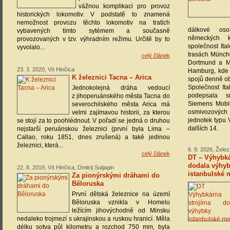
vážnou komplikaci pro provoz
historických lokomotiv. V podstatě to znamená
nemožnost provozu těchto lokomotiv na tratích
dálkové os
vybavených tímto sytémem a současně
německých k
provozovaných v tzv. výhradním režimu. Určitě by to
společnost Ital
vyvolalo...
trasách Münche
celý článek
Dortmund a M
23. 3. 2020, Vít Hinčica
Hamburg, kde 
K železnici Tacna – Arica
spojů denně ob
Společnost It
Jednokolejná dráha vedoucí
podepsala s
z jihoperuánského města Tacna do
Siemens Mobi
severochilského města Arica má
osmivozových 
velmi zajímavou historii, za kterou
jednotek typu 
se stojí za to poohlédnout. V pořadí se jedná o druhou
dalších 14.
nejstarší peruánskou železnici (první byla Lima –
Callao, roku 1851, dnes zrušená) a také jedinou
železnici, která...
6. 8. 2026, Žele
celý článek
DT – Výhybká
dodala výhyb
22. 8. 2019, Vít Hinčica, Dmitrij Sutjagin
istanbulské 
Za pionýrskými dráhami do
Běloruska
První dětská železnice na území
Běloruska vznikla v Homelu
ležícím jihovýchodně od Minsku
nedaleko trojmezí s ukrajinskou a ruskou hranicí. Měla
délku sotva půl kilometru a rozchod 750 mm, byla