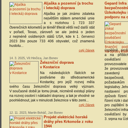
Aljaška a pozemní (a trochu
Gepard Infra 
i letecká) doprava
bezpečnostní
Úzkokolejku i
Aljaška je jak známo zdaleka
podporu na o
největším státem americké unie
a s rozlohou 1 723 337
čtverečních kilometrů je téměř třikrát větší než další stát
v pořadí, Texas, zároveň se ale jedná o jeden
z nejméně osídlených států USA, kde k 1. červenci
2023 žilo pouze 733 406 obyvatel, což znamená
hustotu...
úspěšně proš
celý článek
a na příštíc
14. 3. 2025, Vít Hinčica, Jan Bonev
osvědčení
Železniční doprava
provozovatele 
v Kostarice
že provozovate
Na následujících řádcích se
zavedený 
podíváme do středoamerické
bezpečnosti
Kostariky, pro jejíž rozvoj měla
požadavkům 
svého času železniční doprava velký význam.
legislativy. Je
V současné době je tomu jinak, nicméně existují plány
nastavení pr
na rozvoj osobní i nákladní dopravy, a tak je vhodné se
způsob řízení
poohlédnout, jak v minulosti železnice v této zemi...
řízení rizik i d
celý článek
pro zajištění
železniční infr
12. 11. 2023, Martin Boháč, Jan Bonev
osvědčení by
Projekt elektrické horské
3. srpna na Úzk
dráhy přes Krkonoše z roku
1944