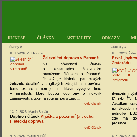
DISKUSE
ČLÁNKY
AKTUALITY
ODKAZY
M
články
»
aktuality
»
8. 3. 2026, Vít Hinčica
8. 8. 2026, Žele
Železniční doprava v Panamě
První „hybry
Żmigródu
Na předchozí článek
o kostarických železnicích
navážeme článkem o Panamě.
Jelikož je historie panamských
železnic detailně v anglických zdrojích zmapována,
tento text se zaměří jen na hlavní vývojové linie
v minulosti, které budou doplněny o několik
dvouzdrojovýc
zajímavostí, a také na současnou situaci...
IC (viz ŽM 4/
celý článek
Začátkem červ
na zkušební 
13. 2. 2026, Martin Boháč
jednotka ESD
Doplněn článek
Aljaška a pozemní (a trochu
zde má do 
i letecká) doprava
prosince.
celý článek
4. 5. 2025, Martin Boháč
8. 8. 2026, Žele