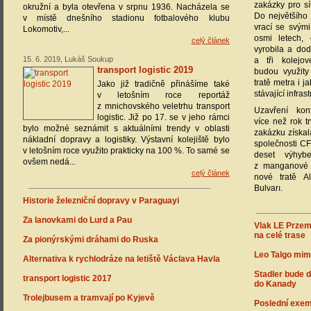
zakázky pro sí
okružní a byla otevřena v srpnu 1936. Nacházela se
Do největšího
v místě dnešního stadionu fotbalového klubu
vrací se svým
Lokomotiv,...
osmi letech, 
celý článek
vyrobila a dod
15. 6. 2019, Lukáš Soukup
a tři kolejov
transport logistic 2019
budou využity
tratě metra i j
Jako již tradičně přinášíme také
stávající infrast
v letošním roce reportáž
z mnichovského veletrhu transport
Uzavření kon
logistic. Již po 17. se v jeho rámci
více než rok tr
bylo možné seznámit s aktuálními trendy v oblasti
zakázku získa
nákladní dopravy a logistiky. Výstavní kolejiště bylo
společnosti CF
v letošním roce využito prakticky na 100 %. To samé se
deset výhyb
ovšem nedá...
z manganové 
celý článek
nové tratě A
Bulvarı.
Historie železniční dopravy v Paraguayi
Za lanovkami do Lurd a Pau
Vlak LE Przemy
na celé trase
Za pionýrskými dráhami do Ruska
Leo Talgo mim
Alternativa k rychlodráze na letiště Václava Havla
Stadler bude 
transport logistic 2017
do Kanady
Trolejbusem a tramvají po Kyjevě
Poslední exem