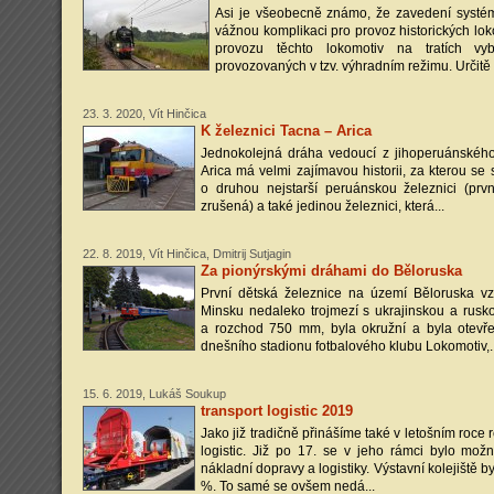
Asi je všeobecně známo, že zavedení syst
vážnou komplikaci pro provoz historických l
provozu těchto lokomotiv na tratích v
provozovaných v tzv. výhradním režimu. Určitě b
23. 3. 2020, Vít Hinčica
K železnici Tacna – Arica
Jednokolejná dráha vedoucí z jihoperuánskéh
Arica má velmi zajímavou historii, za kterou se 
o druhou nejstarší peruánskou železnici (pr
zrušená) a také jedinou železnici, která...
22. 8. 2019, Vít Hinčica, Dmitrij Sutjagin
Za pionýrskými dráhami do Běloruska
První dětská železnice na území Běloruska v
Minsku nedaleko trojmezí s ukrajinskou a rusko
a rozchod 750 mm, byla okružní a byla otevř
dnešního stadionu fotbalového klubu Lokomotiv,..
15. 6. 2019, Lukáš Soukup
transport logistic 2019
Jako již tradičně přinášíme také v letošním roce
logistic. Již po 17. se v jeho rámci bylo možn
nákladní dopravy a logistiky. Výstavní kolejiště b
%. To samé se ovšem nedá...