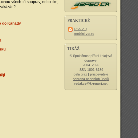
ruchou všech tří souprav, nebo tím,
 zakázán?
PRAKTICKÉ
vy do Kanady
RSS 2.0
mobilní verze
R
TIRÁŽ
sku
© Společnost přátel kolejové
dopravy,
2004–2026
ISSN 1801-6189
celá tiráž
|
přispěvatelé
ějí
ochrana osobních údajů
redakce@k-report.net