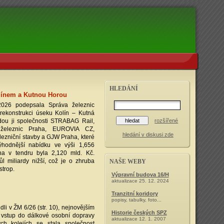
HLEDÁNÍ
línem a Kutnou Horou
2026 podepsala Správa železnic
rekonstrukci úseku Kolín – Kutná
dou ji společnosti STRABAG Rail,
rozšířené
e železnic Praha, EUROVIA CZ,
hledání v diskusi zde
zniční stavby a GJW Praha, které
ýhodnější nabídku ve výši 1,656
na v tendru byla 2,120 mld. Kč.
l miliardy nižší, což je o zhruba
NAŠE WEBY
strop.
Výpravní budova 16/H
aktualizace 25. 12. 2024
Tranzitní koridory
popisy, tabulky, foto...
li v ŽM 6/26 (str. 10), nejnovějším
Historie českých SPZ
vstup do dálkové osobní dopravy
aktualizace 12. 1. 2007
h kolejích se stala společnost