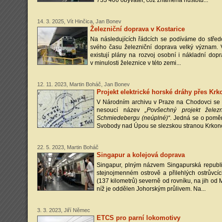
733 406 obyvatel, což znamená hustotu...
14. 3. 2025, Vít Hinčica, Jan Bonev
Železniční doprava v Kostarice
Na následujících řádcích se podíváme do středo
svého času železniční doprava velký význam.
existují plány na rozvoj osobní i nákladní dop
v minulosti železnice v této zemi...
12. 11. 2023, Martin Boháč, Jan Bonev
Projekt elektrické horské dráhy přes Kr
V Národním archivu v Praze na Chodovci se
nesoucí název
„Povšechný projekt žele
Schmiedebergu (neúplné)“
. Jedná se o poměr
Svobody nad Úpou se slezskou stranou Krkonoš
22. 5. 2023, Martin Boháč
Singapur a kolejová doprava
Singapur, plným názvem Singapurská republik
stejnojmenném ostrově a přilehlých ostrůvcí
(137 kilometrů) severně od rovníku, na jih od 
níž je oddělen Johorským průlivem. Na...
3. 3. 2023, Jiří Němec
ETCS pro parní lokomotivy