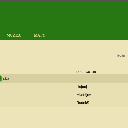
MUZEA
MAPY
hledání
POSL. AUTOR
(21)
Hajnej
Mladějov
RadekŠ