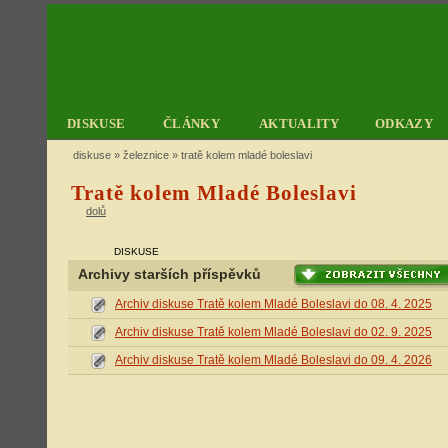
DISKUSE
ČLÁNKY
AKTUALITY
ODKAZY
diskuse
»
železnice
» tratě kolem mladé boleslavi
Tratě kolem Mladé Boleslavi
dolů
DISKUSE
Archivy starších příspěvků
Archiv diskuse Tratě kolem Mladé Boleslavi do 08. 4. 2025
Archiv diskuse Tratě kolem Mladé Boleslavi do 02. 9. 2025
Archiv diskuse Tratě kolem Mladé Boleslavi do 09. 4. 2026