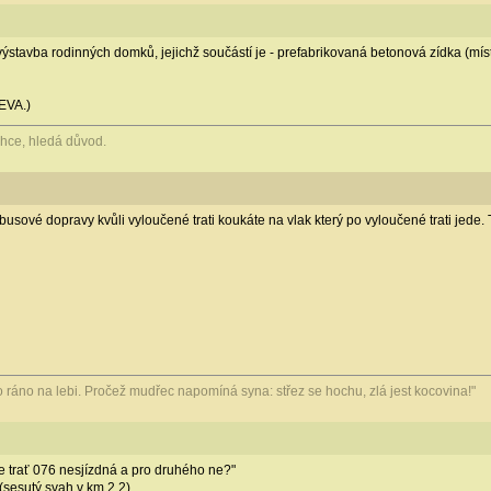
 výstavba rodinných domků, jejichž součástí je - prefabrikovaná betonová zídka (mís
EVA.)
hce, hledá důvod.
sové dopravy kvůli vyloučené trati koukáte na vlak který po vyloučené trati jede. 
 to ráno na lebi. Pročež mudřec napomíná syna: střez se hochu, zlá jest kocovina!"
je trať 076 nesjízdná a pro druhého ne?"
(sesutý svah v km 2,2).