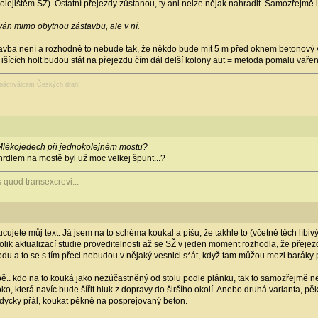
lejištěm SŽ). Ostatní přejezdy zůstanou, ty ani nelze nějak nahradit. Samozřejmě i t
ován mimo obytnou zástavbu, ale v ní.
vba není a rozhodně to nebude tak, že někdo bude mít 5 m před oknem betonový v
ících holt budou stát na přejezdu čím dál delší kolony aut = metoda pomalu vařen
anáctiválcem Českých drah!
Mlékojedech při jednokolejném mostu?
hrdlem na mostě byl už moc velkej špunt...?
s quod transexcrevi...
cujete můj text. Já jsem na to schéma koukal a píšu, že takhle to (včetně těch líbi
olik aktualizací studie proveditelnosti až se SŽ v jeden moment rozhodla, že přeje
du a to se s tím přeci nebudou v nějaký vesnici s*át, když tam můžou mezi baráky
vbě.. kdo na to kouká jako nezúčastněný od stolu podle plánku, tak to samozřejmě n
o, která navíc bude šířit hluk z dopravy do širšího okolí. Anebo druhá varianta, pě
vždycky přál, koukat pěkně na posprejovaný beton.