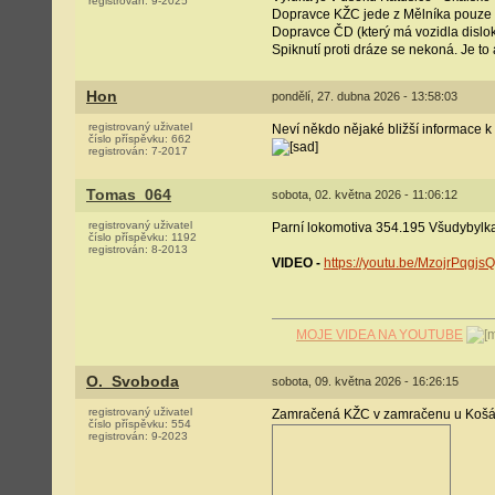
registrován:
9-2025
Dopravce KŽC jede z Mělníka pouze
Dopravce ČD (který má vozidla dislok
Spiknutí proti dráze se nekoná. Je to
Hon
pondělí, 27. dubna 2026 - 13:58:03
registrovaný uživatel
Neví někdo nějaké bližší informace k
číslo příspěvku:
662
registrován:
7-2017
Tomas_064
sobota, 02. května 2026 - 11:06:12
registrovaný uživatel
Parní lokomotiva 354.195 Všudybylka
číslo příspěvku:
1192
registrován:
8-2013
VIDEO -
https://youtu.be/MzojrPqg
MOJE VIDEA NA YOUTUBE
O._Svoboda
sobota, 09. května 2026 - 16:26:15
registrovaný uživatel
Zamračená KŽC v zamračenu u Košá
číslo příspěvku:
554
registrován:
9-2023