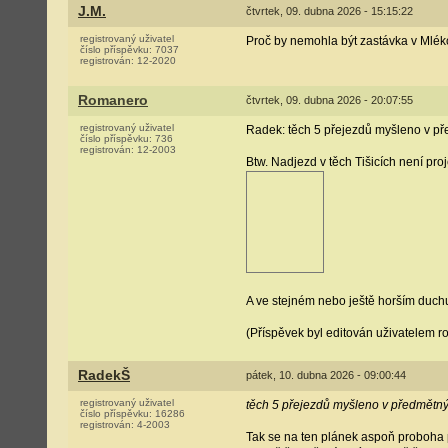
J.M.
čtvrtek, 09. dubna 2026 - 15:15:22
registrovaný uživatel
Proč by nemohla být zastávka v Mlé
číslo příspěvku:
7037
registrován:
12-2020
Romanero
čtvrtek, 09. dubna 2026 - 20:07:55
registrovaný uživatel
Radek: těch 5 přejezdů myšleno v pře
číslo příspěvku:
736
registrován:
12-2003
Btw. Nadjezd v těch Tišicích není pr
A ve stejném nebo ještě horším duch
(Příspěvek byl editován uživatelem r
RadekŠ
pátek, 10. dubna 2026 - 09:00:44
registrovaný uživatel
těch 5 přejezdů myšleno v předmětný
číslo příspěvku:
16286
registrován:
4-2003
Tak se na ten plánek aspoň proboha 