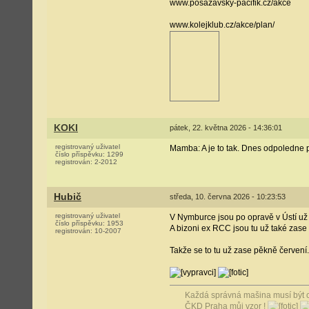
www.posazavsky-pacifik.cz/akce
www.kolejklub.cz/akce/plan/
KOKI
pátek, 22. května 2026 - 14:36:01
registrovaný uživatel
Mamba: A je to tak. Dnes odpoledne
číslo příspěvku:
1299
registrován:
2-2012
Hubič
středa, 10. června 2026 - 10:23:53
registrovaný uživatel
V Nymburce jsou po opravě v Ústí už 
číslo příspěvku:
1953
A bizoni ex RCC jsou tu už také zase 
registrován:
10-2007
Takže se to tu už zase pěkně červení.
Každá správná mašina musí být cít
ČKD Praha můj vzor !