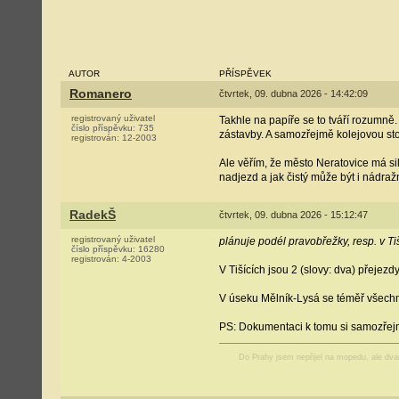
AUTOR
PŘÍSPĚVEK
Romanero
čtvrtek, 09. dubna 2026 - 14:42:09
registrovaný uživatel
Takhle na papíře se to tváří rozumně.
číslo příspěvku:
735
zástavby. A samozřejmě kolejovou sto
registrován:
12-2003
Ale věřím, že město Neratovice má sil
nadjezd a jak čistý může být i nádra
RadekŠ
čtvrtek, 09. dubna 2026 - 15:12:47
registrovaný uživatel
plánuje podél pravobřežky, resp. v Ti
číslo příspěvku:
16280
registrován:
4-2003
V Tišících jsou 2 (slovy: dva) přejez
V úseku Mělník-Lysá se téměř všechn
PS: Dokumentaci k tomu si samozřejm
Do Prahy jsem nepřijel na mopedu, ale dv