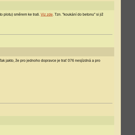
to plotu) směrem ke trati.
Viz zde
. Tzn. "koukání do betonu" si již
Tak jakto, že pro jednoho dopravce je trať 076 nesjízdná a pro