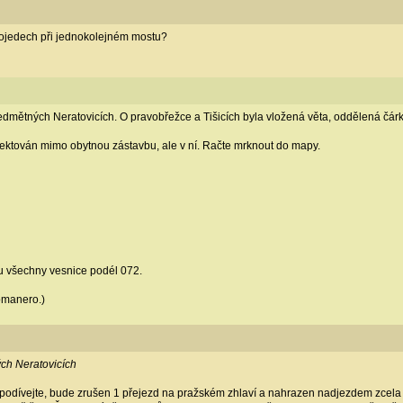
kojedech při jednokolejném mostu?
dmětných Neratovicích. O pravobřežce a Tišicích byla vložená věta, oddělená čárk
ojektován mimo obytnou zástavbu, ale v ní. Račte mrknout do mapy.
u všechny vesnice podél 072.
omanero.)
ch Neratovicích
podívejte, bude zrušen 1 přejezd na pražském zhlaví a nahrazen nadjezdem zcel