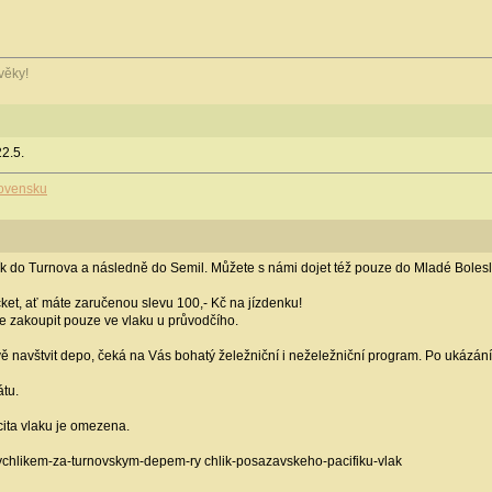
věky!
2.5.
Slovensku
k do Turnova a následně do Semil. Můžete s námi dojet též pouze do Mladé Bolesla
cket, ať máte zaručenou slevu 100,- Kč na jízdenku!
e zakoupit pouze ve vlaku u průvodčího.
ě navštvit depo, čeká na Vás bohatý želežniční i neželežniční program. Po ukázán
átu.
ita vlaku je omezena.
ychlikem-za-turnovskym-depem-ry chlik-posazavskeho-pacifiku-vlak