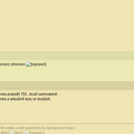
 provoz obnoven
oba prakatři 755. Jezdí samostatně.
oba a aktuálně byly ve dvojčeti.
it naftou a být aspoň trochu špinavá od oleje !