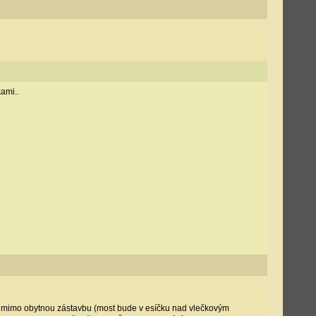
ami..
a mimo obytnou zástavbu (most bude v esíčku nad vlečkovým