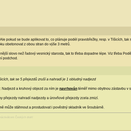
 Ale pokud se bude aplikovat to, co plánuje podél pravobřežky, resp. v Tišicích, ta
ku obetonovat z obou stran do výše 3 metrů.
nější slovo než řadový vesnický starosta, tak to třeba dopadne lépe. Viz třeba Podě
žní podchod.
šicích, tak se 5 přejezdů zruší a nahradí je 1 obludný nadjezd
dy. Nadjezd a kruhový objezd za ním je
navrhován
téměř mimo obytnou zástavbu v so
y přejezdy nahradí nadjezdy a úrovňové přejezdy zcela zmizí.
ě může stáhnout a prostudovat i pověstný skladník ve šroubárně.
anáctiválcem Českých drah!