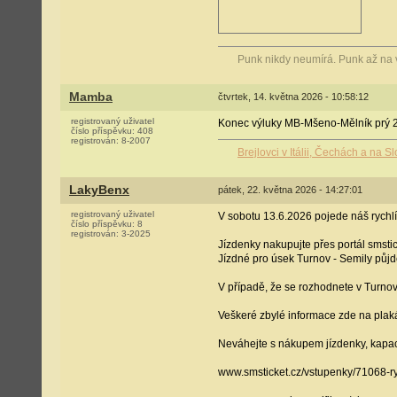
Punk nikdy neumírá. Punk až na 
Mamba
čtvrtek, 14. května 2026 - 10:58:12
registrovaný uživatel
Konec výluky MB-Mšeno-Mělník prý 2
číslo příspěvku:
408
registrován:
8-2007
Brejlovci v Itálii, Čechách a na 
LakyBenx
pátek, 22. května 2026 - 14:27:01
registrovaný uživatel
V sobotu 13.6.2026 pojede náš rychlí
číslo příspěvku:
8
registrován:
3-2025
Jízdenky nakupujte přes portál smsti
Jízdné pro úsek Turnov - Semily půjd
V případě, že se rozhodnete v Turnov
Veškeré zbylé informace zde na plak
Neváhejte s nákupem jízdenky, kapac
www.smsticket.cz/vstupenky/71068-r