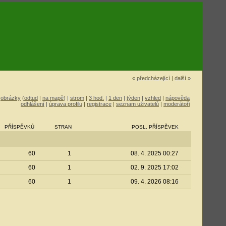
« předcházející
|
další »
|
obrázky
(
odtud
|
na mapě
) |
strom
|
3 hod.
|
1 den
|
týden
|
vzhled
|
nápověda
odhlášení
|
úprava profilu
|
registrace
|
seznam uživatelů
|
moderátoři
PŘÍSPĚVKŮ
STRAN
POSL. PŘÍSPĚVEK
60
1
08. 4. 2025 00:27
60
1
02. 9. 2025 17:02
60
1
09. 4. 2026 08:16