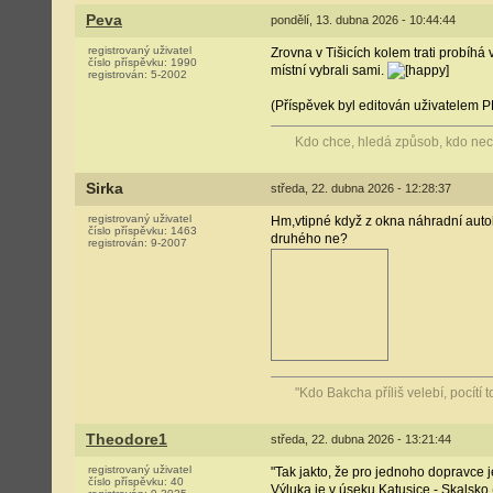
Peva
pondělí, 13. dubna 2026 - 10:44:44
registrovaný uživatel
Zrovna v Tišicích kolem trati probíhá
číslo příspěvku:
1990
místní vybrali sami.
registrován:
5-2002
(Příspěvek byl editován uživatelem P
Kdo chce, hledá způsob, kdo nec
Sirka
středa, 22. dubna 2026 - 12:28:37
registrovaný uživatel
Hm,vtipné když z okna náhradní autobu
číslo příspěvku:
1463
druhého ne?
registrován:
9-2007
"Kdo Bakcha příliš velebí, pocítí
Theodore1
středa, 22. dubna 2026 - 13:21:44
registrovaný uživatel
"Tak jakto, že pro jednoho dopravce 
číslo příspěvku:
40
Výluka je v úseku Katusice - Skalsko 