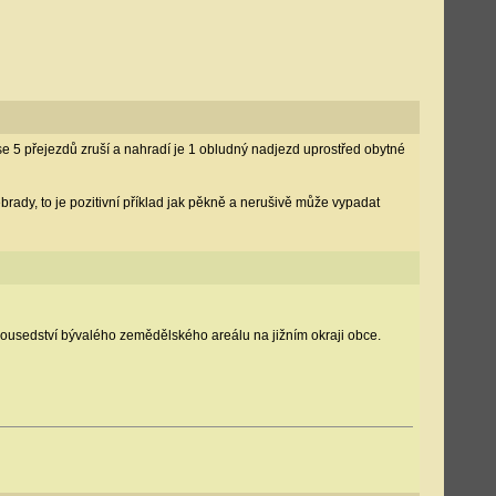
k se 5 přejezdů zruší a nahradí je 1 obludný nadjezd uprostřed obytné
brady, to je pozitivní příklad jak pěkně a nerušivě může vypadat
usedství bývalého zemědělského areálu na jižním okraji obce.