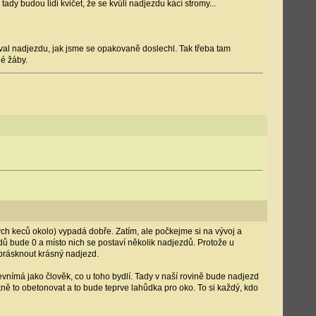
ady budou lidi kvičet, že se kvůli nadjezdu kácí stromy...
al nadjezdu, jak jsme se opakovaně doslechl. Tak třeba tam
é žáby.
vých keců okolo) vypadá dobře. Zatím, ale počkejme si na vývoj a
zdů bude 0 a místo nich se postaví několik nadjezdů. Protože u
 prásknout krásný nadjezd.
evnímá jako člověk, co u toho bydlí. Tady v naší rovině bude nadjezd
kně to obetonovat a to bude teprve lahůdka pro oko. To si každý, kdo