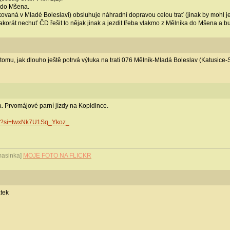
 do Mšena.
ovaná v Mladé Boleslavi) obsluhuje náhradní dopravou celou trať (jinak by mohl jez
 akorát nechuť ČD řešit to nějak jinak a jezdit třeba vlakmo z Mělníka do Mšena a b
 tomu, jak dlouho ještě potrvá výluka na trati 076 Mělník-Mladá Boleslav (Katusice
. Prvomájové parní jízdy na Kopidlnce.
jsQ?si=twxNk7U1Sq_Ykoz_
MOJE FOTO NA FLICKR
tek