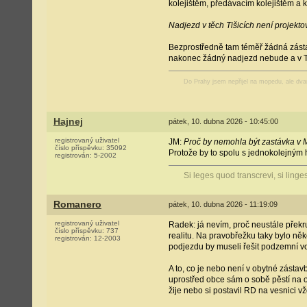
kolejištěm, předávacím kolejištěm a ko
Nadjezd v těch Tišicích není projekt
Bezprostředně tam téměř žádná zásta
nakonec žádný nadjezd nebude a v Tiš
Do Prahy jsem nepřijel na mopedu, ale dv
Hajnej
pátek, 10. dubna 2026 - 10:45:00
registrovaný uživatel
JM:
Proč by nemohla být zastávka v 
číslo příspěvku:
35092
Protože by to spolu s jednokolejným 
registrován:
5-2002
Si leges quod transcrevi, si linge
Romanero
pátek, 10. dubna 2026 - 11:19:09
registrovaný uživatel
Radek: já nevím, proč neustále překru
číslo příspěvku:
737
realitu. Na pravobřežku taky bylo něk
registrován:
12-2003
podjezdu by museli řešit podzemní vo
A to, co je nebo není v obytné zásta
uprostřed obce sám o sobě pěstí na ok
žije nebo si postavil RD na vesnici 