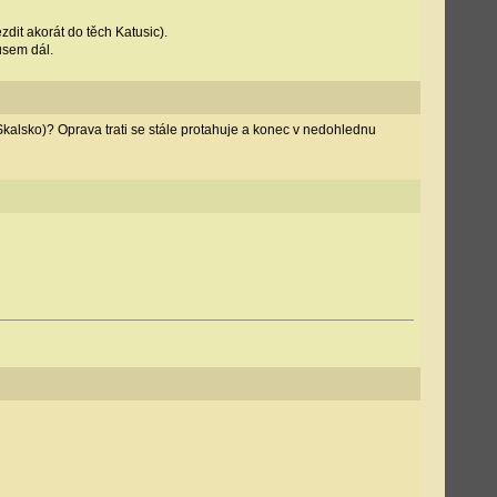
dit akorát do těch Katusic).
usem dál.
-Skalsko)? Oprava trati se stále protahuje a konec v nedohlednu