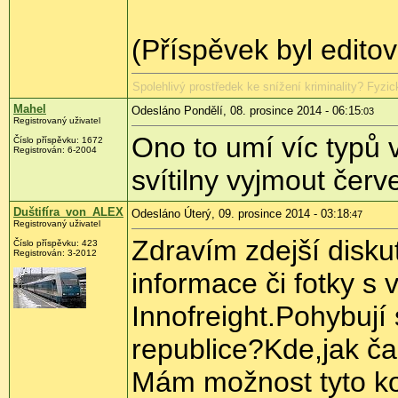
(Příspěvek byl edito
Spolehlivý prostředek ke snížení kriminality? Fyzick
Mahel
Odesláno Pondělí, 08. prosince 2014 - 06:15
:03
Registrovaný uživatel
Ono to umí víc typů 
Číslo příspěvku:
1672
Registrován:
6-2004
svítilny vyjmout červ
Duštifíra_von_ALEX
Odesláno Úterý, 09. prosince 2014 - 03:18
:47
Registrovaný uživatel
Zdravím zdejší disku
Číslo příspěvku:
423
Registrován:
3-2012
informace či fotky s
Innofreight.Pohybují
republice?Kde,jak ča
Mám možnost tyto ko