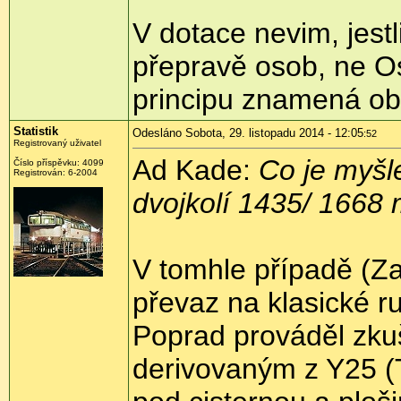
V dotace nevim, jest
přepravě osob, ne Os
principu znamená ob
Statistik
Odesláno Sobota, 29. listopadu 2014 - 12:05
:52
Registrovaný uživatel
Ad Kade:
Co je myšl
Číslo příspěvku:
4099
Registrován:
6-2004
dvojkolí 1435/ 1668
V tomhle případě (Z
převaz na klasické 
Poprad prováděl zku
derivovaným z Y25 (