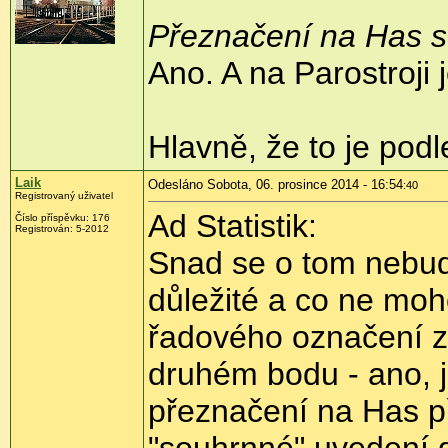
Přeznačení na Has s č
Ano. A na Parostroji
Hlavně, že to je pod
Laik
Odesláno Sobota, 06. prosince 2014 - 16:54
:40
Registrovaný uživatel
Ad Statistik:
Číslo příspěvku:
176
Registrován:
5-2012
Snad se o tom nebud
důležité a co ne moh
řadového označení z
druhém bodu - ano, j
přeznačení na Has p