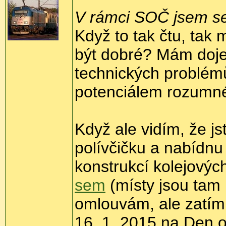
V rámci SOČ jsem se
Když to tak čtu, tak
být dobré? Mám doje
technických problémů
potenciálem rozumnéh
Když ale vidím, že jst
polívčičku a nabídn
konstrukcí kolejových
sem
(místy jsou tam 
omlouvám, ale zatím 
16. 1. 2015 na Den 