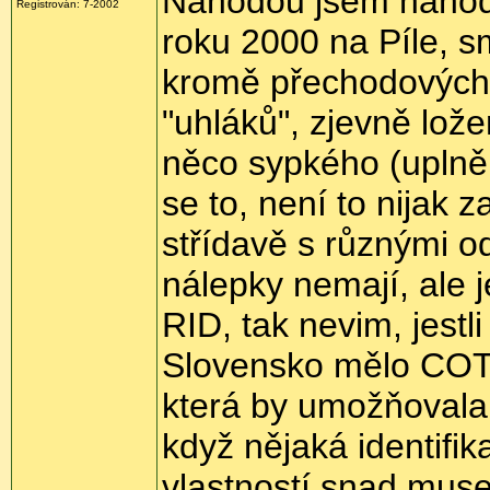
Náhodou jsem náhodn
Registrován:
7-2002
roku 2000 na Píle, s
kromě přechodových 
"uhláků", zjevně lože
něco sypkého (uplně
se to, není to nijak 
střídavě s různými o
nálepky nemají, ale 
RID, tak nevim, jestl
Slovensko mělo COTI
která by umožňovala 
když nějaká identifi
vlastností snad musel