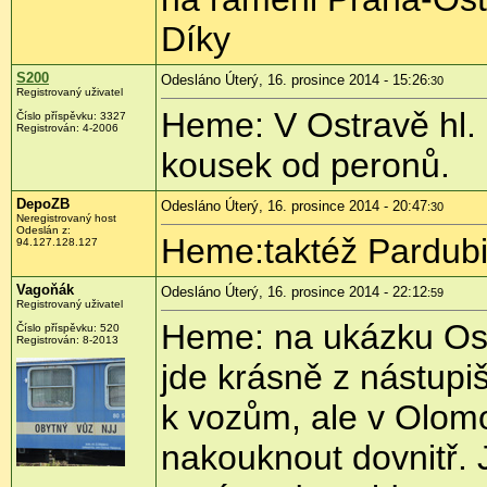
Díky
S200
Odesláno Úterý, 16. prosince 2014 - 15:26
:30
Registrovaný uživatel
Heme: V Ostravě hl. n
Číslo příspěvku:
3327
Registrován:
4-2006
kousek od peronů.
DepoZB
Odesláno Úterý, 16. prosince 2014 - 20:47
:30
Neregistrovaný host
Odeslán z:
Heme:taktéž Pardub
94.127.128.127
Vagoňák
Odesláno Úterý, 16. prosince 2014 - 22:12
:59
Registrovaný uživatel
Heme: na ukázku Ost
Číslo příspěvku:
520
Registrován:
8-2013
jde krásně z nástupi
k vozům, ale v Olomou
nakouknout dovnitř. 