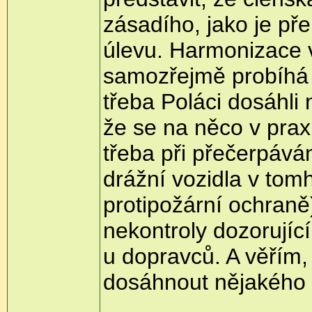
zásadího, jako je p
úlevu. Harmonizace 
samozřejmě probíhá v
třeba Poláci dosáhli
že se na něco v prax
třeba při přečerpáván
drážní vozidla v tom
protipožární ochraně)
nekontroly dozorujíc
u dopravců. A věřím, 
dosáhnout nějakého 