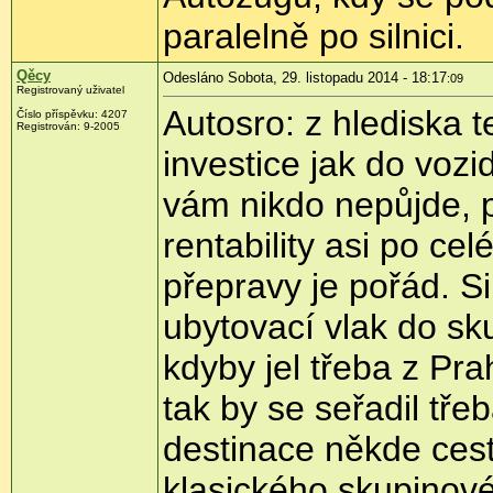
paralelně po silnici.
Qěcy
Odesláno Sobota, 29. listopadu 2014 - 18:17
:09
Registrovaný uživatel
Autosro: z hlediska t
Číslo příspěvku:
4207
Registrován:
9-2005
investice jak do vozi
vám nikdo nepůjde, p
rentability asi po cel
přepravy je pořád. Si
ubytovací vlak do sk
kdyby jel třeba z Pr
tak by se seřadil třeb
destinace někde cest
klasického skupinov