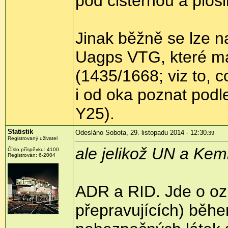
pod cisternou a ploši
Jinak běžně se lze n
Uagps VTG, které m
(1435/1668; viz to, 
i od oka poznat podl
Y25).
Statistik
Odesláno Sobota, 29. listopadu 2014 - 12:30
:39
Registrovaný uživatel
ale jelikož UN a Kem
Číslo příspěvku:
4100
Registrován:
6-2004
ADR a RID. Jde o ozn
přepravujících) běh