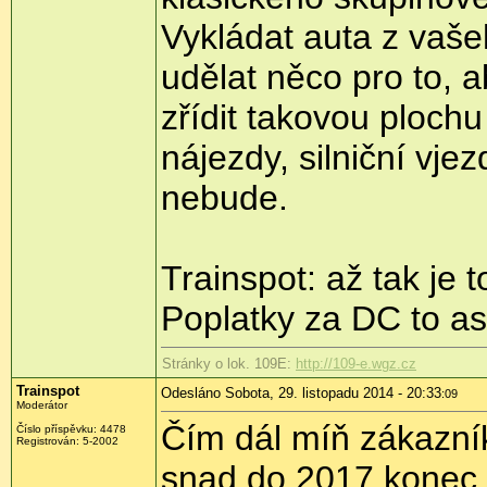
Vykládat auta z vaš
udělat něco pro to, 
zřídit takovou ploch
nájezdy, silniční vjez
nebude.
Trainspot: až tak je
Poplatky za DC to a
Stránky o lok. 109E:
http://109-e.wgz.cz
Trainspot
Odesláno Sobota, 29. listopadu 2014 - 20:33
:09
Moderátor
Čím dál míň zákazník
Číslo příspěvku:
4478
Registrován:
5-2002
snad do 2017 konec.