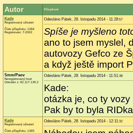
Autor
Příspěvek
Kade
Odesláno Pátek, 28. listopadu 2014 - 11:28
:57
Registrovaný uživatel
Spíše je myšleno tot
Číslo příspěvku:
1384
Registrován:
7-2002
ano to jsem myslel, d
autovozy Gefco ze Šp
a když ještě import PS
Smm/Paov
Odesláno Pátek, 28. listopadu 2014 - 11:51
:38
Neregistrovaný host
Odeslán z:
82.117.136.2
Kade:
otázka je, co ty voz
Pak by to byla RIDka
Kade
Odesláno Pátek, 28. listopadu 2014 - 12:11
:32
Registrovaný uživatel
Číslo příspěvku:
1385