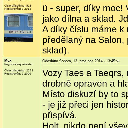
ü - super, díky moc! 
Číslo příspěvku:
513
Registrován:
8-2013
jako dílna a sklad. J
A díky číslu máme k n
předělaný na Salon, 
sklad).
Mcx
Odesláno Sobota, 13. prosince 2014 - 13:45
:59
Registrovaný uživatel
Vozy Taes a Taeqrs, na
Číslo příspěvku:
2223
Registrován:
2-2006
drobně opraven a h
Místo diskuzí by to s
- je již přeci jen hist
přispívá.
Holt, nikdo není vše