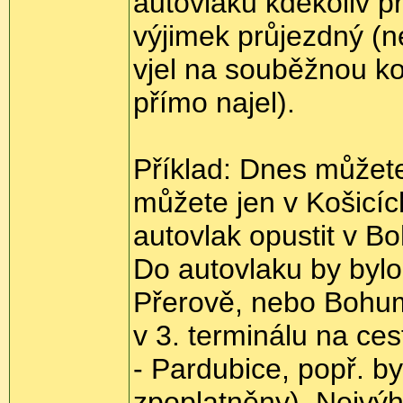
autovlaku kdekoliv př
výjimek průjezdný (n
vjel na souběžnou ko
přímo najel).
Příklad: Dnes můžete
můžete jen v Košicí
autovlak opustit v B
Do autovlaku by bylo
Přerově, nebo Bohumí
v 3. terminálu na ces
- Pardubice, popř. b
zpoplatněny). Nejvý