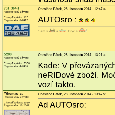
751_364-1
Odesláno Pátek, 28. listopadu 2014 - 12:47
:32
Registrovaný uživatel
AUTOsro :
Číslo příspěvku:
125
Registrován:
6-2012
Sem s
a
. Pryč s
S200
Odesláno Pátek, 28. listopadu 2014 - 13:21
:40
Registrovaný uživatel
Kade: V převázaných
Číslo příspěvku:
3306
Registrován:
4-2006
neRIDové zboží. Močo
vozí takto.
Ythomas_ct
Odesláno Pátek, 28. listopadu 2014 - 13:47
:53
Registrovaný uživatel
Ad AUTOsro:
Číslo příspěvku:
1520
Registrován:
10-2009