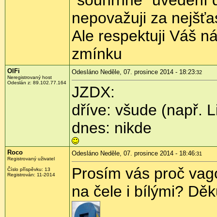
"souhrnné" uvedení d
nepovažuji za nejšťas
Ale respektuji Váš ná
zmínku
OlFi
Odesláno Neděle, 07. prosince 2014 - 18:23
:32
Neregistrovaný host
Odeslán z:
89.102.77.164
JZDX:
dříve: všude (např. 
dnes: nikde
Roco
Odesláno Neděle, 07. prosince 2014 - 18:46
:31
Registrovaný uživatel
Prosím vás proč vag
Číslo příspěvku:
13
Registrován:
11-2014
na čele i bílými? Děk