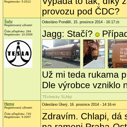
Vypadá to tak, díky z
Registrován:
5-2012
provozu pod ČDC?
Šulu
Odesláno Pondělí, 15. prosince 2014 - 16:17
:25
Registrovaný uživatel
Jagg: Stačí?
Případ
Číslo příspěvku:
284
Registrován:
10-2006
Už mi teda rukama pr
Dle výrobce vzniklo
TEchnicky SLAbý
Heme
Odesláno Úterý, 16. prosince 2014 - 14:16
:44
Registrovaný uživatel
Zdravím. Chlapi, dá s
Číslo příspěvku:
720
Registrován:
5-2007
na rameni Praha-Ost