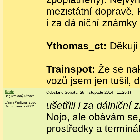
mezistátní dopravě, k
i za dálniční známky
Ythomas_ct:
Děkuji
Trainspot:
Že se nak
vozů jsem jen tušil, 
Kade
Odesláno Sobota, 29. listopadu 2014 - 11:25
:13
Registrovaný uživatel
ušetřili i za dálničn
Číslo příspěvku:
1389
Registrován:
7-2002
Nojo, ale obávám se
prostředky a terminá