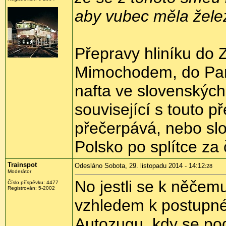
aby vubec měla žele
Přepravy hliníku do
Mimochodem, do Pard
nafta ve slovenských
související s touto p
přečerpává, nebo sl
Polsko po splítce za
Trainspot
Odesláno Sobota, 29. listopadu 2014 - 14:12
:28
Moderátor
No jestli se k něčemu
Číslo příspěvku:
4477
Registrován:
5-2002
vzhledem k postupné
Autozugu, kdy se podl