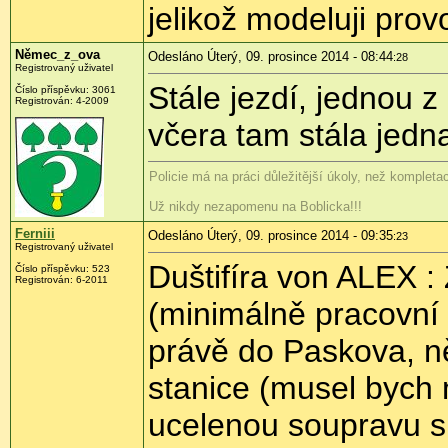
jelikož modeluji prov
Němec_z_ova
Odesláno Úterý, 09. prosince 2014 - 08:44
:28
Registrovaný uživatel
Stále jezdí, jednou z
Číslo příspěvku:
3061
Registrován:
4-2009
včera tam stála jedn
Policie má na práci důležitější úkoly, než komplet
Už nikdy nezapomenu na Boblicka!!!
Ferniii
Odesláno Úterý, 09. prosince 2014 - 09:35
:23
Registrovaný uživatel
Duštifíra von ALEX :
Číslo příspěvku:
523
Registrován:
6-2011
(minimálně pracovní 
právě do Paskova, ně
stanice (musel bych 
ucelenou soupravu s 