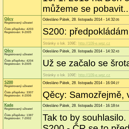
můžeme se pobavit...
Qěcy
Odesláno Pátek, 28. listopadu 2014 - 14:32
:05
Registrovaný uživatel
S200: předpokládám,
Číslo příspěvku:
4203
Registrován:
9-2005
Stránky o lok. 109E:
http://109-e.wgz.cz
Qěcy
Odesláno Pátek, 28. listopadu 2014 - 14:32
:43
Registrovaný uživatel
Už se začalo se šro
Číslo příspěvku:
4204
Registrován:
9-2005
Stránky o lok. 109E:
http://109-e.wgz.cz
S200
Odesláno Pátek, 28. listopadu 2014 - 16:04
:27
Registrovaný uživatel
Qěcy: Samozřejmě, v
Číslo příspěvku:
3307
Registrován:
4-2006
Kade
Odesláno Pátek, 28. listopadu 2014 - 16:18
:54
Registrovaný uživatel
Tak to by souhlasilo.
Číslo příspěvku:
1387
Registrován:
7-2002
S200 - ČR se to pře