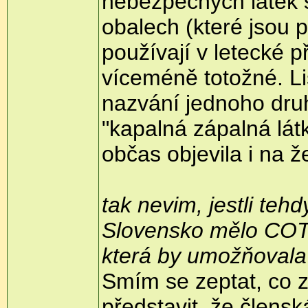
nebezpečných látek 
obalech (které jsou p
používají v letecké 
víceméně totožné. Liš
nazvání jednoho druh
"kapalná zápalná lát
občas objevila i na ž
tak nevim, jestli tehd
Slovensko mělo COTI
která by umožňovala 
Smím se zeptat, co 
představit, že člens