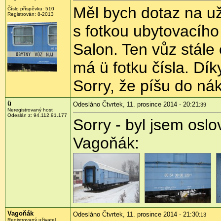
Měl bych dotaz na už
Číslo příspěvku:
510
Registrován:
8-2013
s fotkou ubytovacího
Salon. Ten vůz stále 
má ü fotku čísla. Dík
Sorry, že píšu do ná
ü
Odesláno Čtvrtek, 11. prosince 2014 - 20:21
:39
Neregistrovaný host
Odeslán z:
94.112.91.177
Sorry - byl jsem osl
Vagoňák:
Vagoňák
Odesláno Čtvrtek, 11. prosince 2014 - 21:30
:13
Registrovaný uživatel