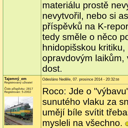
materiálu prostě nev
nevytvořil, nebo si 
příspěvků na K-repo
tedy směle o něco po
hnidopišskou kritiku,
opravdovým laikům, v
dost.
Tajemný_em
Odesláno Neděle, 07. prosince 2014 - 20:32
:58
Registrovaný uživatel
Roco: Jde o "výbavu"
Číslo příspěvku:
2817
Registrován:
5-2002
sunutého vlaku za s
umějí bíle svítit tře
mysleli na všechno.