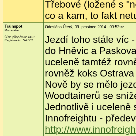
Třebové (ložené s "
co a kam, to fakt net
Trainspot
Odesláno Úterý, 09. prosince 2014 - 09:52
:32
Moderátor
Jezdí toho stále víc 
Číslo příspěvku:
4492
Registrován:
5-2002
do Hněvic a Paskova.
uceleně tamtéž rovn
rovněž koks Ostrava 
Nově by se mělo jezdit
Woodtainerů se sní
Jednotlivě i uceleně 
Innofreightu - předev
http://www.innofreig