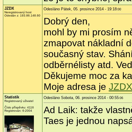
JZDX
Odesláno Pátek, 05. prosince 2014 - 19:18
:00
Neregistrovaný host
Odeslán z:
193.86.148.60
Dobrý den,
mohl by mi prosím n
zmapovat nákladní dop
současný stav. Shání
odběrnélisty atd. Ved
Děkujeme moc za k
Moje adresa je
JZDX
Statistik
Odesláno Sobota, 06. prosince 2014 - 00:55
:06
Registrovaný uživatel
Ad Laik: takže vlast
Číslo příspěvku:
4116
Registrován:
6-2004
Taes je jednou naps