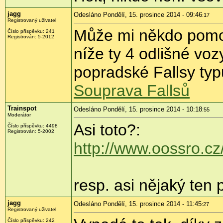
jagg
Odesláno Pondělí, 15. prosince 2014 - 09:46
:17
Registrovaný uživatel
Může mi někdo pomoci
Číslo příspěvku:
241
Registrován:
5-2012
níže ty 4 odlišné vo
popradské Fallsy typ
Souprava Fallsů
Trainspot
Odesláno Pondělí, 15. prosince 2014 - 10:18
:55
Moderátor
Asi toto?:
Číslo příspěvku:
4498
Registrován:
5-2002
http://www.oossro.cz
resp. asi nějaký ten
jagg
Odesláno Pondělí, 15. prosince 2014 - 11:45
:27
Registrovaný uživatel
Číslo příspěvku:
242