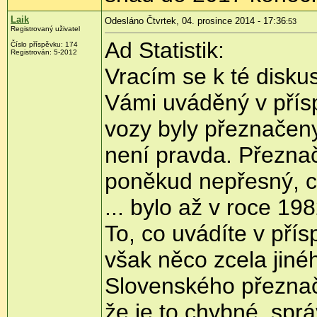
Laik
Odesláno Čtvrtek, 04. prosince 2014 - 17:36
:53
Registrovaný uživatel
Ad Statistik:
Číslo příspěvku:
174
Registrován:
5-2012
Vracím se k té disku
Vámi uváděný v přís
vozy byly přeznačeny
není pravda. Přezna
poněkud nepřesný, c
... bylo až v roce 198
To, co uvádíte v pří
však něco zcela jiné
Slovenského přeznač
že je to chybné, spr