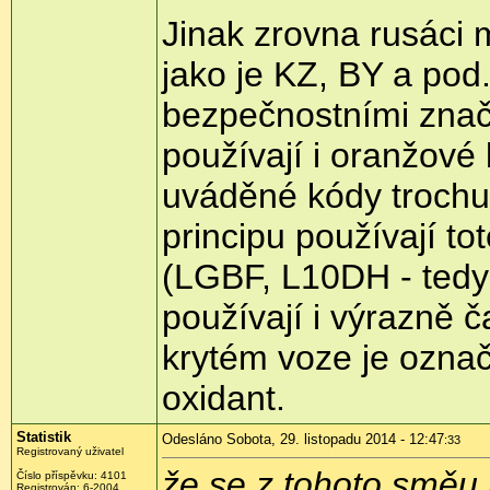
Jinak zrovna rusáci ma
jako je KZ, BY a pod
bezpečnostními znač
používají i oranžové
uváděné kódy trochu
principu používají t
(LGBF, L10DH - tedy 
používají i výrazně č
krytém voze je ozna
oxidant.
Statistik
Odesláno Sobota, 29. listopadu 2014 - 12:47
:33
Registrovaný uživatel
že se z tohoto směu 
Číslo příspěvku:
4101
Registrován:
6-2004