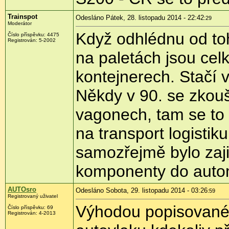
Trainspot
Odesláno Pátek, 28. listopadu 2014 - 22:42
:29
Moderátor
Když odhlédnu od toh
Číslo příspěvku:
4475
Registrován:
5-2002
na paletách jsou cel
kontejnerech. Stačí v
Někdy v 90. se zkouš
vagonech, tam se to 
na transport logistik
samozřejmě bylo zaji
komponenty do autom
AUTOsro
Odesláno Sobota, 29. listopadu 2014 - 03:26
:59
Registrovaný uživatel
Výhodou popisovanéh
Číslo příspěvku:
69
Registrován:
4-2013