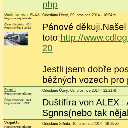
php
Duštifíra_von_ALEX
Odesláno Úterý, 09. prosince 2014 - 10:54
:21
Registrovaný uživatel
Pánové děkuji.Našel
Číslo příspěvku:
424
Registrován:
3-2012
toto:
http://www.cdlog
20
Jestli jsem dobře pos
běžných vozech pro p
Ferniii
Odesláno Úterý, 09. prosince 2014 - 12:21
:43
Registrovaný uživatel
Duštifíra von ALEX :
Číslo příspěvku:
524
Registrován:
6-2011
Sgnns(nebo tak něja
Vagoňák
Odesláno Středa, 10. prosince 2014 - 19:35
:20
Registrovaný uživatel