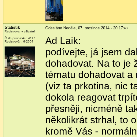
Statistik
Odesláno Neděle, 07. prosince 2014 - 20:17
:48
Registrovaný uživatel
Ad Laik:
Číslo příspěvku:
4117
Registrován:
6-2004
podívejte, já jsem d
dohadovat. Na to je 
tématu dohadovat a 
(viz ta prkotina, ni
dokola reagovat trpí
přesněji, nicméně tak
několikrát strhal, to
kromě Vás - normální