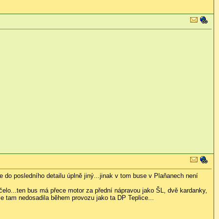
 do posledního detailu úplně jiný...jinak v tom buse v Plaňanech není
 čelo...ten bus má přece motor za přední nápravou jako ŠL, dvě kardanky,
se tam nedosadila během provozu jako ta DP Teplice...