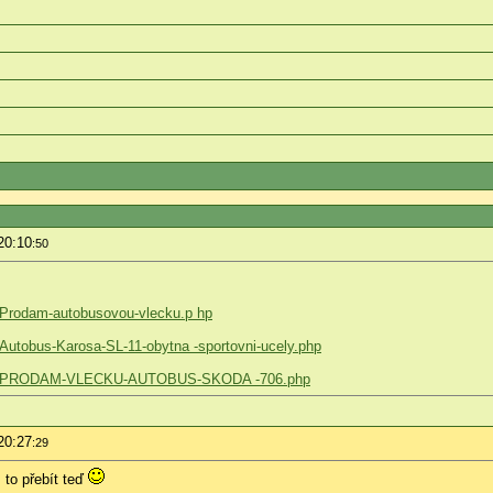
20:10
:50
5/Prodam-autobusovou-vlecku.p hp
/Autobus-Karosa-SL-11-obytna -sportovni-ucely.php
67056/PRODAM-VLECKU-AUTOBUS-SKODA -706.php
20:27
:29
 to přebít teď