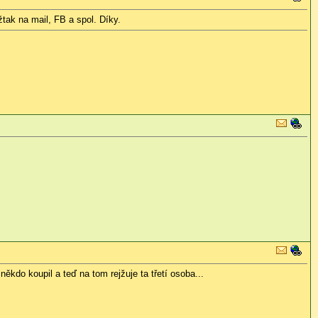
žtak na mail, FB a spol. Díky.
kdo koupil a teď na tom rejžuje ta třetí osoba...