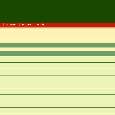
|
odkazy
|
muzea
|
o nás