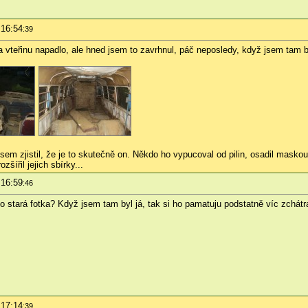
 16:54
:39
a vteřinu napadlo, ale hned jsem to zavrhnul, páč neposledy, když jsem tam b
jsem zjistil, že je to skutečně on. Někdo ho vypucoval od pilin, osadil mask
zšířil jejich sbírky...
 16:59
:46
o stará fotka? Když jsem tam byl já, tak si ho pamatuju podstatně víc zchátr
 17:14
:39