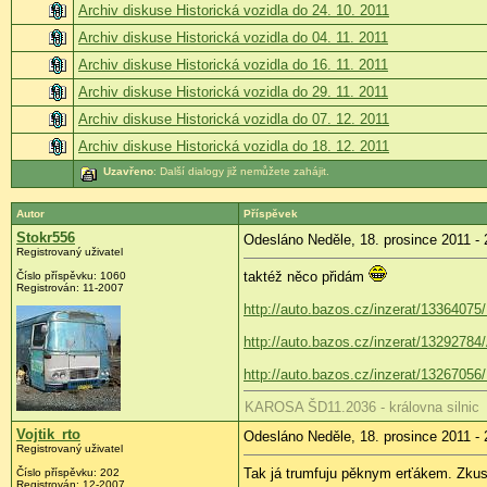
Archiv diskuse Historická vozidla do 24. 10. 2011
Archiv diskuse Historická vozidla do 04. 11. 2011
Archiv diskuse Historická vozidla do 16. 11. 2011
Archiv diskuse Historická vozidla do 29. 11. 2011
Archiv diskuse Historická vozidla do 07. 12. 2011
Archiv diskuse Historická vozidla do 18. 12. 2011
Uzavřeno
: Další dialogy již nemůžete zahájit.
Autor
Příspěvek
Stokr556
Odesláno Neděle, 18. prosince 2011 - 
Registrovaný uživatel
taktéž něco přidám
Číslo příspěvku:
1060
Registrován:
11-2007
http://auto.bazos.cz/inzerat/1336407
http://auto.bazos.cz/inzerat/13292784
http://auto.bazos.cz/inzerat/132
KAROSA ŠD11.2036 - královna silnic
Vojtik_rto
Odesláno Neděle, 18. prosince 2011 - 
Registrovaný uživatel
Tak já trumfuju pěknym erťákem. Zkus
Číslo příspěvku:
202
Registrován:
12-2007