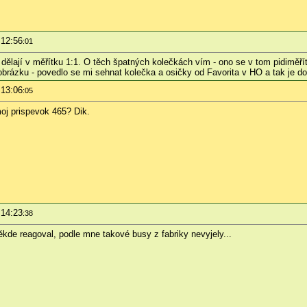
 12:56
:01
í to dělají v měřítku 1:1. O těch špatných kolečkách vím - ono se v tom pidimě
 obrázku - povedlo se mi sehnat kolečka a osičky od Favorita v HO a tak je d
 13:06
:05
oj prispevok 465? Dik.
 14:23
:38
de reagoval, podle mne takové busy z fabriky nevyjely...