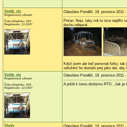
Vojtik_rto
Odesláno Pondělí, 19. prosince 2011 -
Registrovaný uživatel
Peťan: Nojo, taky mě to sice nejdřív n
Číslo příspěvku:
203
Registrován:
12-2007
duchu odepsal...
Když jsem ale teď porovnal fotky, tak 
sdružení ho dostalo prej jako dar, aby ro
Vojtik_rto
Odesláno Pondělí, 19. prosince 2011 -
Registrovaný uživatel
A ještě k tomu druhýmu RTO...Jak je t
Číslo příspěvku:
204
Registrován:
12-2007
Study
Odesláno Pondělí, 19. prosince 2011 -