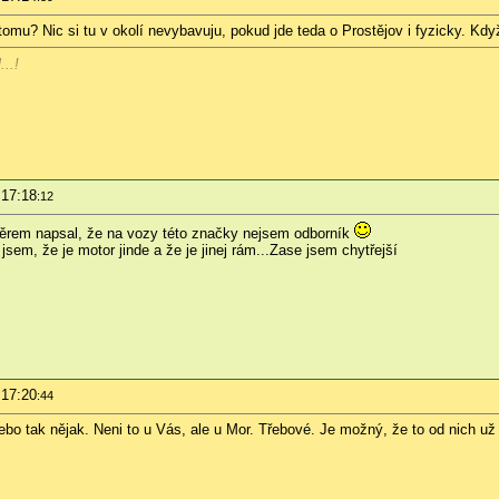
tomu? Nic si tu v okolí nevybavuju, pokud jde teda o Prostějov i fyzicky. Kdy
...!
 17:18
:12
ávěrem napsal, že na vozy této značky nejsem odborník
jsem, že je motor jinde a že je jinej rám...Zase jsem chytřejší
 17:20
:44
 tak nějak. Neni to u Vás, ale u Mor. Třebové. Je možný, že to od nich už ně