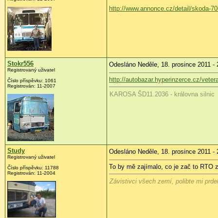
http://www.annonce.cz/detail/skoda-7
Stokr556
Odesláno Neděle, 18. prosince 2011 - 
Registrovaný uživatel
http://autobazar.hyperinzerce.cz/vete
Číslo příspěvku:
1061
Registrován:
11-2007
KAROSA ŠD11.2036 - královna silnic
Study
Odesláno Neděle, 18. prosince 2011 - 
Registrovaný uživatel
To by mě zajímalo, co je zač to RTO z
Číslo příspěvku:
11788
Registrován:
11-2004
Závistivci všech zemí, polibte mi prdel