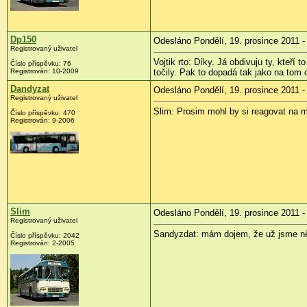
Dp150
Odesláno Pondělí, 19. prosince 2011 -
Registrovaný uživatel
Vojtik rto: Díky. Já obdivuju ty, kteř
Číslo příspěvku:
76
Registrován:
10-2009
točily. Pak to dopadá tak jako na tom
Dandyzat
Odesláno Pondělí, 19. prosince 2011 -
Registrovaný uživatel
Slim: Prosim mohl by si reagovat na m
Číslo příspěvku:
470
Registrován:
9-2006
Slim
Odesláno Pondělí, 19. prosince 2011 -
Registrovaný uživatel
Sandyzdat: mám dojem, že už jsme něk
Číslo příspěvku:
2042
Registrován:
2-2005