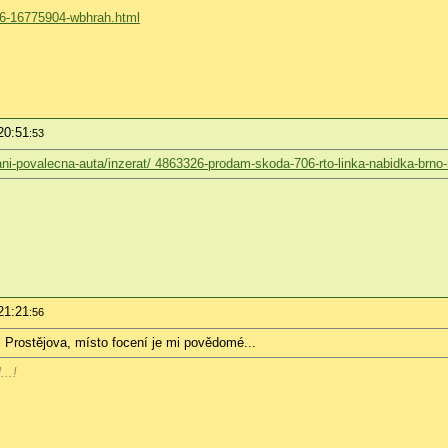
06-16775904-wbhrah.html
20:51
:53
rani-povalecna-auta/inzerat/ 4863326-prodam-skoda-706-rto-linka-nabidka-brno
21:21
:56
 Prostějova, místo focení je mi povědomé...
...!