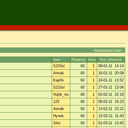
«
Předcházející
Další
»
Autor
Příspěvky
Stran
Posl. příspěvek
S215sl
60
1
08-01-11 14:14
Atmák
60
1
16-01-11 20:09
Kapřík
60
1
24-01-11 13:52
S215sl
60
1
27-01-11 13:04
Vojtik_rto
60
1
02-02-11 22:19
123
60
1
06-02-11 16:23
Atmák
60
1
13-02-11 22:21
Hynek
60
1
22-02-11 11:43
Slim
60
1
01-03-11 13:43