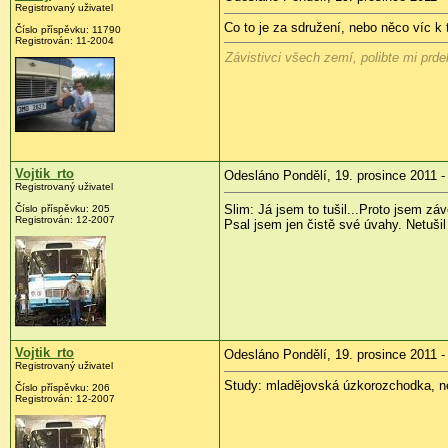
Registrovaný uživatel
Co to je za sdružení, nebo něco víc k 
Číslo příspěvku:
11790
Registrován:
11-2004
Závistivci všech zemí, polibte mi prdel
Vojtik_rto
Odesláno Pondělí, 19. prosince 2011 -
Registrovaný uživatel
Slim: Já jsem to tušil...Proto jsem z
Číslo příspěvku:
205
Registrován:
12-2007
Psal jsem jen čistě své úvahy. Netušil 
Vojtik_rto
Odesláno Pondělí, 19. prosince 2011 -
Registrovaný uživatel
Study: mladějovská úzkorozchodka, nebo
Číslo příspěvku:
206
Registrován:
12-2007