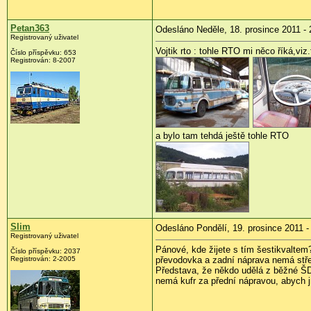
Petan363
Odesláno Neděle, 18. prosince 2011 - 
Registrovaný uživatel
Vojtik rto : tohle RTO mi něco říká,viz.
Číslo příspěvku:
653
Registrován:
8-2007
a bylo tam tehdá ještě tohle RTO
Slim
Odesláno Pondělí, 19. prosince 2011 -
Registrovaný uživatel
Pánové, kde žijete s tím šestikvaltem?
Číslo příspěvku:
2037
Registrován:
2-2005
převodovka a zadní náprava nemá stře
Představa, že někdo udělá z běžné ŠD 
nemá kufr za přední nápravou, abych j