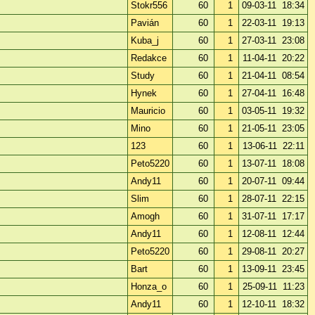
Stokr556
60
1
09-03-11 18:34
Pavián
60
1
22-03-11 19:13
Kuba_j
60
1
27-03-11 23:08
Redakce
60
1
11-04-11 20:22
Study
60
1
21-04-11 08:54
Hynek
60
1
27-04-11 16:48
Mauricio
60
1
03-05-11 19:32
Mino
60
1
21-05-11 23:05
123
60
1
13-06-11 22:11
Peto5220
60
1
13-07-11 18:08
Andy11
60
1
20-07-11 09:44
Slim
60
1
28-07-11 22:15
Amogh
60
1
31-07-11 17:17
Andy11
60
1
12-08-11 12:44
Peto5220
60
1
29-08-11 20:27
Bart
60
1
13-09-11 23:45
Honza_o
60
1
25-09-11 11:23
Andy11
60
1
12-10-11 18:32