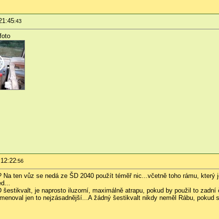
21:45
:43
foto
 12:22
:56
 Na ten vůz se nedá ze ŠD 2040 použít téměř nic...včetně toho rámu, který je
d...
šestikvalt, je naprosto iluzorní, maximálně atrapu, pokud by použil to zadní
menoval jen to nejzásadnější...A žádný šestikvalt nikdy neměl Rábu, pokud 