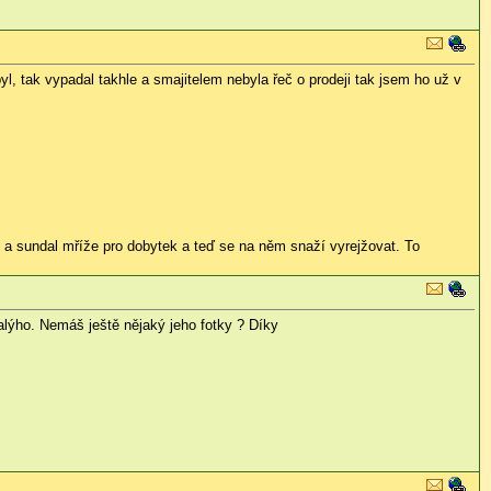
yl, tak vypadal takhle a smajitelem nebyla řeč o prodeji tak jsem ho už v
ou a sundal mříže pro dobytek a teď se na něm snaží vyrejžovat. To
alýho. Nemáš ještě nějaký jeho fotky ? Díky