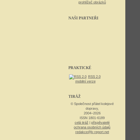
prohlížeč obrázků
NAŠI PARTNEŘI
PRAKTICKÉ
RSS 2.0
mobilní verze
TIRÁŽ
© Společnost přátel kolejové
dopravy,
2004–2026
ISSN 1801-6189
celá tiráž
|
přispěvatelé
ochrana osobních údajů
redakce@k-report.net