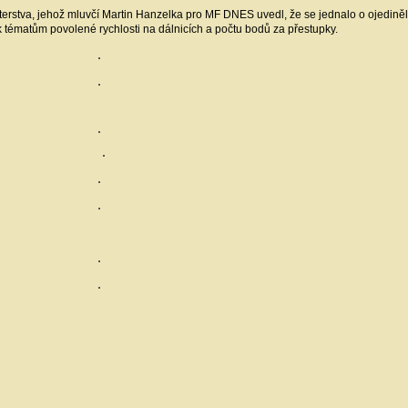
terstva, jehož mluvčí Martin Hanzelka pro MF DNES uvedl, že se jednalo o ojedině
k tématům povolené rychlosti na dálnicích a počtu bodů za přestupky.