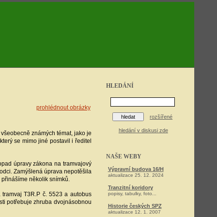
HLEDÁNÍ
prohlédnout obrázky
rozšířené
hledání v diskusi zde
 všeobecně známých témat, jako je
erý se mimo jiné postavil i ředitel
NAŠE WEBY
 dopad úpravy zákona na tramvajový
Výpravní budova 16/H
hodci. Zamýšlená úprava nepotěšila
aktualizace 25. 12. 2024
 přinášíme několik snímků.
Tranzitní koridory
á tramvaj T3R.P č. 5523 a autobus
popisy, tabulky, foto...
osti potřebuje zhruba dvojnásobnou
Historie českých SPZ
aktualizace 12. 1. 2007