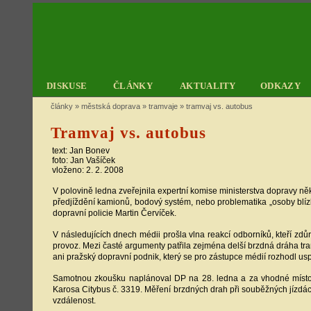
DISKUSE
ČLÁNKY
AKTUALITY
ODKAZY
články
»
městská doprava
»
tramvaje
»
tramvaj vs. autobus
Tramvaj vs. autobus
text:
Jan Bonev
foto:
Jan Vašíček
vloženo: 2. 2. 2008
V polovině ledna zveřejnila expertní komise ministerstva dopravy
předjíždění kamionů, bodový systém, nebo problematika „osoby blízké
dopravní policie Martin Červíček.
V následujících dnech médii prošla vlna reakcí odborníků, kteří zd
provoz. Mezi časté argumenty patřila zejména delší brzdná dráha tr
ani pražský dopravní podnik, který se pro zástupce médií rozhodl u
Samotnou zkoušku naplánoval DP na 28. ledna a za vhodné místo vy
Karosa Citybus č. 3319. Měření brzdných drah při souběžných jízdác
vzdálenost.