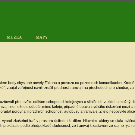
MUZEA
MAPY
 některé body chystané novely Zákona o provozu na pozemních komunikacích. Kromě
“, zaujal veřejnost návrh zrušit přednost tramvají na přechodech pro chodce, za kt
ůrazňovali především odlišné schopnosti kolejových a silničních vozidel a možný
amvají, nemožnost odbočit mimo koleje, případně obava z většího riskování mezi c
spořádat porovnání brzdných schopností autobusu a tramvaje. Z této neobvyklé akce
bral zkušební trať v prostoru ústředních dílen. Hlavními aktéry se stala cvičn
h prokázalo podle předpokladů skutečnost, že tramvaj k zastavení ze stejné rychl