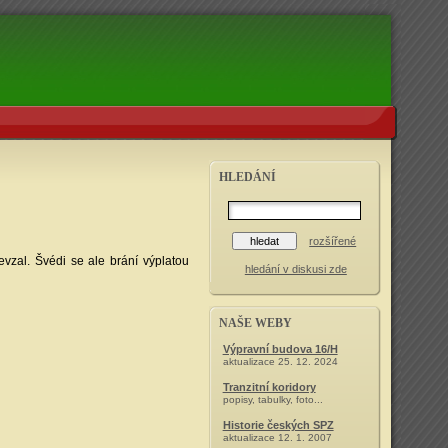
HLEDÁNÍ
rozšířené
vzal. Švédi se ale brání výplatou
hledání v diskusi zde
NAŠE WEBY
Výpravní budova 16/H
aktualizace 25. 12. 2024
Tranzitní koridory
popisy, tabulky, foto...
Historie českých SPZ
aktualizace 12. 1. 2007