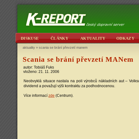
DISKUSE
ČLÁNKY
AKTUALITY
ODKAZY
aktuality
»
scania se brání převzetí manem
Scania se brání převzetí MANem
autor: Tobiáš Fuks
vloženo: 21. 11. 2006
Neobvyklá situace nastala na poli výrobců nákladních aut – Volks
dividend a považují výši kontraktu za podhodnocenou.
Více informací
zde
(Centrum).