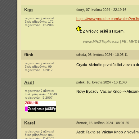
Kgg
úterý, 07. května 2024 - 22:19:16
registrovaný uživatel
https://www.youtube.com/watch?v=
číslo příspěvku:
172
registrován:
12-2009
Z Vršovic, ještě s HISem.
www.MHDTeplice.cz | FB: MHDT
flink
středa, 08. května 2024 - 10:05:11
registrovaný uživatel
Cryxia: škrtněte první číslici zleva
číslo příspěvku:
69
registrován:
7-2017
Asdf
pátek, 10. května 2024 - 16:11:40
registrovaný uživatel
Nový Bydžov: Václav Knop -> Alexand
číslo příspěvku:
11049
registrován:
5-2007
Karel
čtvrtek, 16. května 2024 - 08:01:25
registrovaný uživatel
Asdf: Tak to se Václav Knop v Novém 
číslo příspěvku:
883
registrován:
11-2003