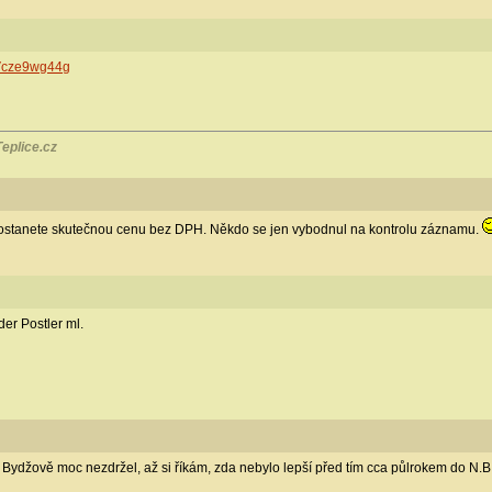
JVcze9wg44g
eplice.cz
 a dostanete skutečnou cenu bez DPH. Někdo se jen vybodnul na kontrolu záznamu.
er Postler ml.
Bydžově moc nezdržel, až si říkám, zda nebylo lepší před tím cca půlrokem do N.B