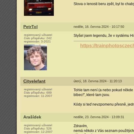
Slova o lenosti beru zpět, byl to chab
PetrTol
neděle, 16. června 2024 - 10:17:50
registrovaný uživatel
Slyšel jsem legendu, že v systému Hi
číslo příspěvku:
242
registrován:
3-2021
https://trainphotoscze
Cityelefant
úterý, 18. června 2024 - 11:20:13
registrovaný uživatel
Tohle tam není (a nebo pokud někde je
číslo příspěvku:
689
blbec!", které tam jsou.
registrován:
11-2007
Kódy si teď nevzpomenu přesně, jed
Arašídek
neděle, 23. června 2024 - 13:09:31
registrovaný uživatel
Zdravím,
číslo příspěvku:
526
nemá někdo z Vás seznam použitých ná
registrován:
12-2007