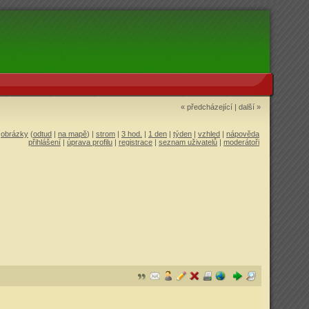
« předcházející
|
další »
|
obrázky
(
odtud
|
na mapě
) |
strom
|
3 hod.
|
1 den
|
týden
|
vzhled
|
nápověda
přihlášení
|
úprava profilu
|
registrace
|
seznam uživatelů
|
moderátoři