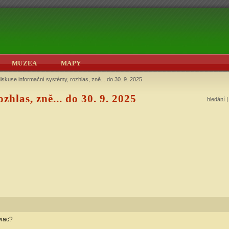
MUZEA
MAPY
iskuse informační systémy, rozhlas, zně... do 30. 9. 2025
hlas, zně... do 30. 9. 2025
hledání
viac?