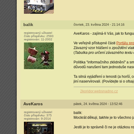
balik
čtvrtek, 23. května 2024 - 21:14:16
registrovaný uživatel
AveKaros - zajímá-li Vás, jak to fungu
číslo příspěvku:
2593
registrován:
11-2002
Ve veřejně přístupné části
Portálu pr
Závazný vzor hlášení o
zpoždění vla
(
Tabulka pro určení závazného textu
Politika "informačního zklidnění" a sm
důvodů narušení tam jednoduše naso
Ta silná vyjádření o lenosti (a horší, 
jiní naservírovali. (Povídejte si o ofs
2koridor.websnadno.cz
AveKaros
pátek, 24. května 2024 - 13:52:46
registrovaný uživatel
balik:
číslo příspěvku:
375
Mockrát děkuji, takhle je to všechno 
registrován:
9-2014
Jestli je to správně či ne je otázkou