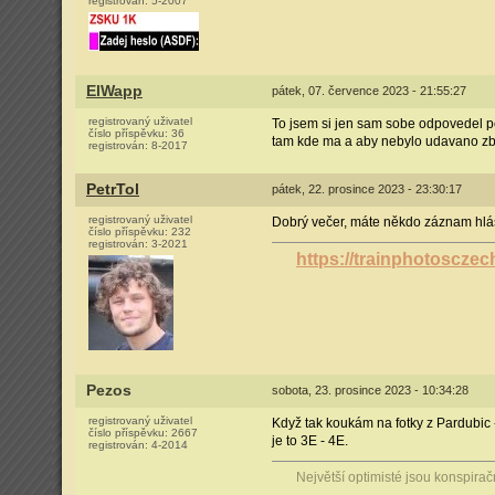
registrován:
5-2007
ElWapp
pátek, 07. července 2023 - 21:55:27
registrovaný uživatel
To jsem si jen sam sobe odpovedel pote
číslo příspěvku:
36
tam kde ma a aby nebylo udavano zbyt
registrován:
8-2017
PetrTol
pátek, 22. prosince 2023 - 23:30:17
registrovaný uživatel
Dobrý večer, máte někdo záznam hl
číslo příspěvku:
232
registrován:
3-2021
https://trainphotoscze
Pezos
sobota, 23. prosince 2023 - 10:34:28
registrovaný uživatel
Když tak koukám na fotky z Pardubic -
číslo příspěvku:
2667
je to 3E - 4E.
registrován:
4-2014
Největší optimisté jsou konspirační