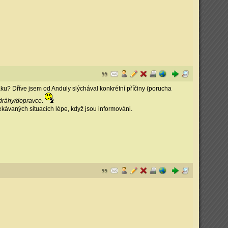
u? Dříve jsem od Anduly slýchával konkrétní příčiny (porucha
dráhy/dopravce
.
čekávaných situacích lépe, když jsou informováni.