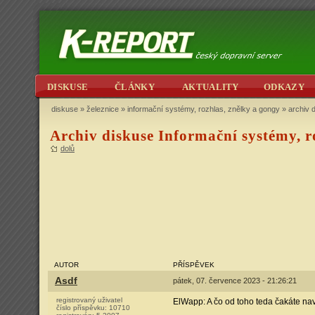
DISKUSE
ČLÁNKY
AKTUALITY
ODKAZY
diskuse
»
železnice
»
informační systémy, rozhlas, znělky a gongy
» archiv d
Archiv diskuse Informační systémy, roz
dolů
AUTOR
PŘÍSPĚVEK
Asdf
pátek, 07. července 2023 - 21:26:21
registrovaný uživatel
ElWapp: A čo od toho teda čakáte na
číslo příspěvku:
10710