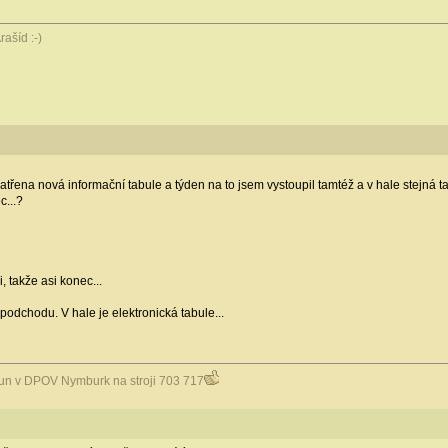
rašíd :-)
řena nová informační tabule a týden na to jsem vystoupil tamtéž a v hale stejná ta
c...?
i, takže asi konec...
v podchodu. V hale je elektronická tabule...
osun v DPOV Nymburk na stroji 703 717