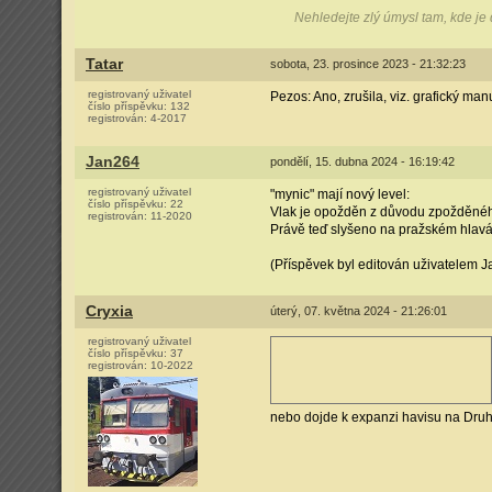
Nehledejte zlý úmysl tam, kde je
Tatar
sobota, 23. prosince 2023 - 21:32:23
registrovaný uživatel
Pezos: Ano, zrušila, viz. grafický ma
číslo příspěvku:
132
registrován:
4-2017
Jan264
pondělí, 15. dubna 2024 - 16:19:42
registrovaný uživatel
"mynic" mají nový level:
číslo příspěvku:
22
Vlak je opožděn z důvodu zpožděného
registrován:
11-2020
Právě teď slyšeno na pražském hlavá
(Příspěvek byl editován uživatelem J
Cryxia
úterý, 07. května 2024 - 21:26:01
registrovaný uživatel
číslo příspěvku:
37
registrován:
10-2022
nebo dojde k expanzi havisu na Dru