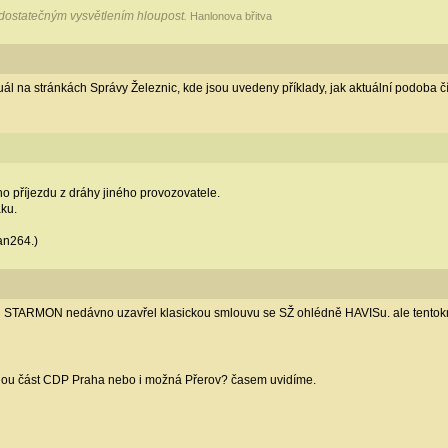
 dostatečným vysvětlením hloupost.
Hanlonova břitva
nuál na stránkách Správy Železnic, kde jsou uvedeny příklady, jak aktuální podoba 
 příjezdu z dráhy jiného provozovatele.
ku.
an264.)
STARMON nedávno uzavřel klasickou smlouvu se SŽ ohlédně HAVISu. ale tentokrá
hou část CDP Praha nebo i možná Přerov? časem uvidíme.