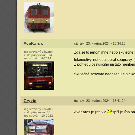
AveKaros
čtvrtek, 23. května 2024 - 18:34:18
registrovaný uživatel
Zdá se to jenom mně nebo skutečně h
číslo příspěvku:
374
registrován:
9-2014
lokomotivy, nehoda, obrat soupravy..
Z pohledu cestujícího mi tato neinfor
Skutečně software neobsahuje nic konk
Cryxia
čtvrtek, 23. května 2024 - 18:41:24
registrovaný uživatel
AveKaros je jich víc
spíš je líná o
číslo příspěvku:
38
registrován:
10-2022