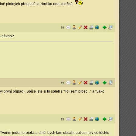
tuálně platných předpisů to zkrátka není možné.
om někdo?
vní případ). Spíše jste si to spletl s "To jsem blbec..." a "Jako
Tvořím jeden projekt, a chtěl bych tam obsáhnout co nejvíce těchto