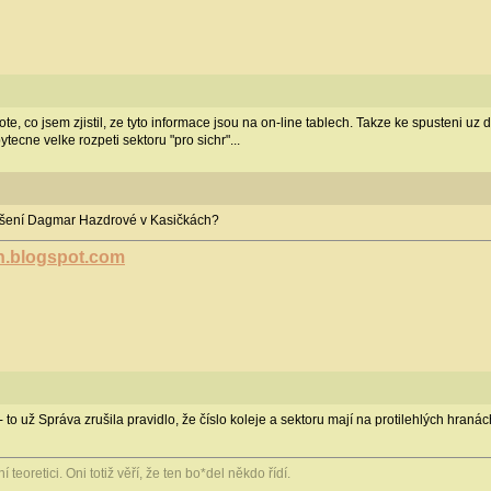
, co jsem zjistil, ze tyto informace jsou na on-line tablech. Takze ke spusteni uz d
ecne velke rozpeti sektoru "pro sichr"...
ášení Dagmar Hazdrové v Kasičkách?
ch.blogspot.com
 to už Správa zrušila pravidlo, že číslo koleje a sektoru mají na protilehlých hraná
 teoretici. Oni totiž věří, že ten bo*del někdo řídí.