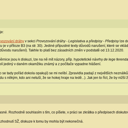
je:
ovozování dráhy
v sekci
Provozování dráhy - Legislativa a předpisy - Předpisy
lze d
ku
je v příloze B3 (na str. 30). Jediné přípustné texty důvodů narušení, které se vklá
 důvodu narušení
). Takhle to platí bez zásadních změn v podstatě od 13.12.2020.
ěrnice jsou k diskuzi, lze na ně mít názory, příp. hypotetické návrhy
de lege ferend
lí jediný v daném okamžiku známý a z počítače vypadne hlášení.
co se tady pořád dokola opakují) se mi nelíbí. Zpravidla padají z největších neználků - z
ajdu s někým, kdo ani netuší, že se hokej hraje na ledě...). Jak jen to říct, že by nižší
jasné. Rozhodně souhlasím s tím, co píšete, v práci se zkrátka o předpisech diskuto
 rozhodnutí SŽ, diskuze k tomu by mohla být nekonečná.