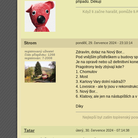
případů. Děkuji
Když ti začne harašit, pomůže ti A
Strom
pondělí, 29. července 2024 - 23:10:14
registrovaný uživatel
Zdravím, dotaz na Nový Bor...
číslo příspěvku:
1268
Pod vnějším přístřeškem u budovy spat
registrován:
7-2008
Je na opravě nebo už definitivní kone
Pragotrony tedy zbývají kde?
1. Chomutov
2. Most
3. Karlovy Vary dolní nádraží?
4. Lovosice - ale ty jsou v rekonstrukc
5. Nový Bor...
6. Klatovy, ale jen na nástupištích a 
Díky
Nejlepší byl zatím topírenský p
Tatar
úterý, 30. července 2024 - 07:14:38