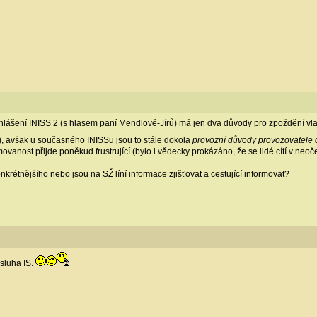
lášení INISS 2 (s hlasem paní Mendlové-Jírů) má jen dva důvody pro zpoždění vlak
.), avšak u současného INISSu jsou to stále dokola
provozní důvody provozovatele 
movanost přijde poněkud frustrující (bylo i vědecky prokázáno, že se lidé cítí v neo
rétnějšího nebo jsou na SŽ líní informace zjišťovat a cestující informovat?
bsluha IS.