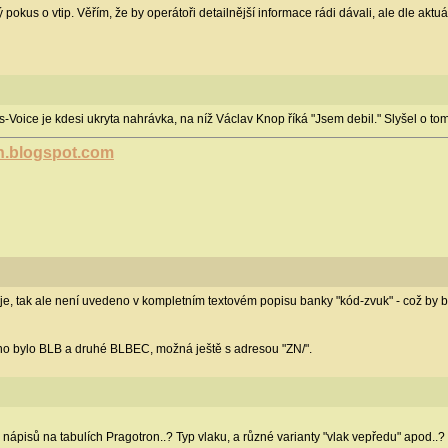
ý pokus o vtip. Věřím, že by operátoři detailnější informace rádi dávali, ale dle ak
s-Voice je kdesi ukryta nahrávka, na níž Václav Knop říká "Jsem debil." Slyšel o t
ch.blogspot.com
, tak ale není uvedeno v kompletním textovém popisu banky "kód-zvuk" - což by byl pr
no bylo BLB a druhé BLBEC, možná ještě s adresou "ZN/".
pisů na tabulích Pragotron..? Typ vlaku, a různé varianty "vlak vepředu" apod..? 