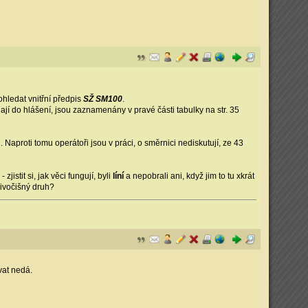
ohledat vnitřní předpis
SŽ SM100
.
dají do hlášení, jsou zaznamenány v pravé části tabulky na str. 35
a
. Naproti tomu operátoři jsou v práci, o směrnici nediskutují, ze 43
jistit si, jak věci fungují, byli
líní
a nepobrali ani, když jim to tu xkrát
 živočišný druh?
vat nedá.