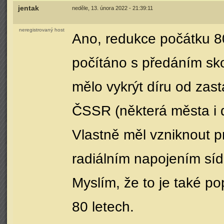
jentak
neděle, 13. února 2022 - 21:39:11
neregistrovaný host
Ano, redukce počátku 80
počítáno s předáním sk
mělo vykrýt díru od zas
ČSSR (některá města i d
Vlastně měl vzniknout p
radiálním napojením sídl
Myslím, že to je také p
80 letech.