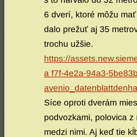
6 dverí, ktoré môžu mať
dalo prežuť aj 35 metrov
trochu užšie.
https://assets.new.sie
a f7f-4e2a-94a3-5be83
avenio_datenblattdenh
Síce oproti dverám mies
podvozkami, polovica z 
medzi nimi. Aj keď tie kĺ