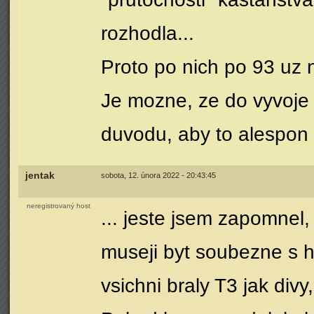
rozhodla...
Proto po nich po 93 uz n
Je mozne, ze do vyvoje k
duvodu, aby to alespon 
jentak
sobota, 12. února 2022 - 20:43:45
neregistrovaný host
... jeste jsem zapomnel,
museji byt soubezne s hr
vsichni braly T3 jak div