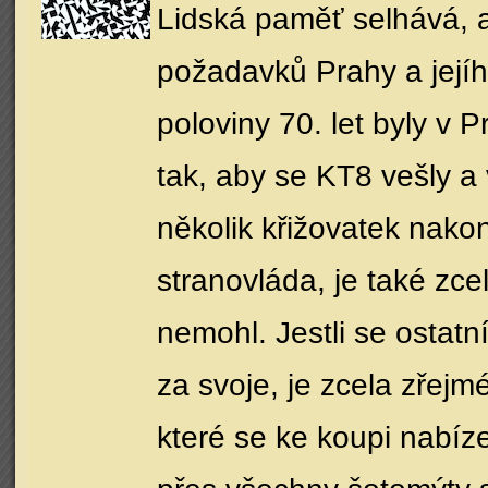
Lidská paměť selhává, a
požadavků Prahy a jejíh
poloviny 70. let byly v
tak, aby se KT8 vešly a 
několik křižovatek nako
stranovláda, je také zce
nemohl. Jestli se ostatn
za svoje, je zcela zřejm
které se ke koupi nabíze