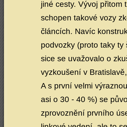
jiné cesty. Vývoj přitom
schopen takové vozy zko
článcích. Navíc konstr
podvozky (proto taky ty 
sice se uvažovalo o zk
vyzkoušení v Bratislavě
A s první velmi výrazno
asi o 30 - 40 %) se pův
zprovoznění prvního úse
linkové vedení, ale to 