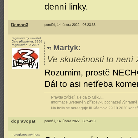
denní linky.
Demon3
pondělí, 14. února 2022 - 06:23:36
registrovaný uživatel
číslo příspěvku:
9299
registrován:
2-2006
Martyk
:
Ve skutešnosti to není
Rozumim, prostě NECH
Dál to asi netřeba kome
Pravda zvítězí, ale dá to fušku...
Informace uvedené v příspěvku pocházejí výhradně 
Na trolly se nereaguje !!! Káemovi 29.10.2020 koneč
dopravopat
pondělí, 14. února 2022 - 08:54:19
neregistrovaný host