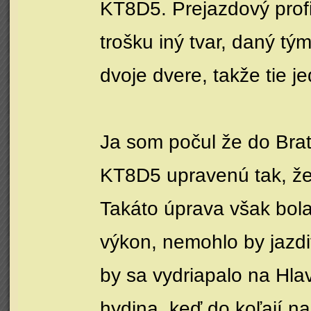
KT8D5. Prejazdový prof
trošku iný tvar, daný tý
dvoje dvere, takže tie je
Ja som počul že do Bra
KT8D5 upravenú tak, že 
Takáto úprava však bola
výkon, nemohlo by jazdi
by sa vydriapalo na Hlav
hydina, keď do koľají na