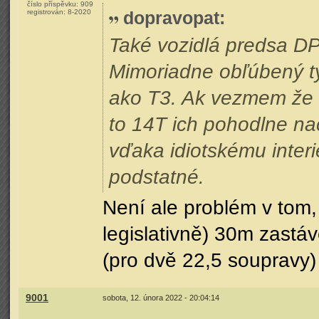
číslo příspěvku:
909
registrován:
8-2020
dopravopat
:
Také vozidlá predsa DP
Mimoriadne obľúbený t
ako T3. Ak vezmem že 
to 14T ich pohodlne na
vďaka idiotskému interi
podstatné.
Není ale problém v tom, 
legislativně) 30m zastá
(pro dvě 22,5 soupravy)
9001
sobota, 12. února 2022 - 20:04:14