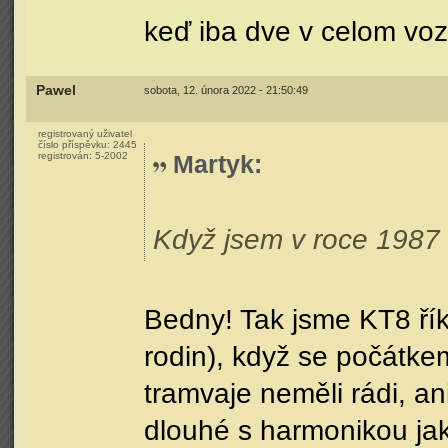
keď iba dve v celom voz
Pawel
sobota, 12. února 2022 - 21:50:49
registrovaný uživatel
číslo příspěvku:
2445
registrován:
5-2002
Martyk
:
Když jsem v roce 1987 
Bedny! Tak jsme KT8 řík
rodin), když se počátke
tramvaje neměli rádi, a
dlouhé s harmonikou jak