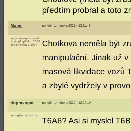
předtím probral a toto z
Mahel
pondělí, 14. února 2022 - 12:11:42
registrovaný uživatel
Chotkova neměla být zr
číslo příspěvku:
2568
registrován:
6-2004
manipulační. Jinak už v
masová likvidace vozů T
a zbylé vydržely v prov
dopravopat
pondělí, 14. února 2022 - 12:22:10
neregistrovaný host
T6A6? Asi si myslel T6B