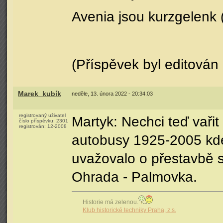
Avenia jsou kurzgelenk 
(Příspěvek byl editován
Marek_kubík
neděle, 13. února 2022 - 20:34:03
registrovaný uživatel
Martyk: Nechci teď vaři
číslo příspěvku:
2301
registrován:
12-2008
autobusy 1925-2005 kde 
uvažovalo o přestavbě sí
Ohrada - Palmovka.
Historie má zelenou.
Klub historické techniky Praha, z.s.