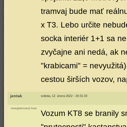
tramvaj bude mať reálnu 
x T3. Lebo určite nebud
socka interiér 1+1 sa ne
zvyčajne ani nedá, ak n
"krabicami" = nevyužitá)
cestou širších vozov, n
jentak
sobota, 12. února 2022 - 20:31:33
neregistrovaný host
Vozum KT8 se branily s
"prutocnosti" kastanstva