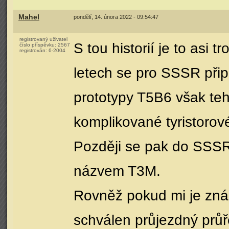
Mahel
pondělí, 14. února 2022 - 09:54:47
registrovaný uživatel
S tou historií je to asi 
číslo příspěvku:
2567
registrován:
6-2004
letech se pro SSSR přip
prototypy T5B6 však teh
komplikované tyristorové
Později se pak do SSS
názvem T3M.
Rovněž pokud mi je znám
schválen průjezdný průř