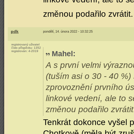
změnou podařilo zvrátit.
pdk
pondělí, 14. února 2022 - 10:32:25
registrovaný uživatel
číslo příspěvku:
1352
registrován:
4-2019
Mahel
:
A s první velmi výrazn
(tuším asi o 30 - 40 %)
zprovoznění prvního ús
linkové vedení, ale to 
změnou podařilo zvrátit
Tenkrát dokonce vyšel p
Chotkově (měla být zruš