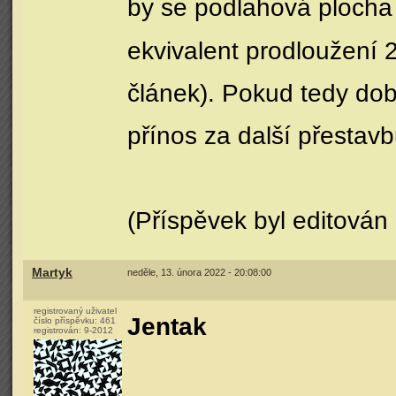
by se podlahová plocha 
ekvivalent prodloužení 
článek). Pokud tedy dob
přínos za další přestavb
(Příspěvek byl editován
Martyk
neděle, 13. února 2022 - 20:08:00
registrovaný uživatel
Jentak
číslo příspěvku:
461
registrován:
9-2012