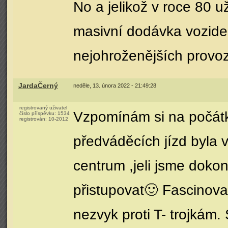
No a jelikož v roce 80 u
masivní dodávka vozide
nejohroženějších provoz
JardaČerný
neděle, 13. února 2022 - 21:49:28
registrovaný uživatel
Vzpomínám si na počátk
číslo příspěvku:
1534
registrován:
10-2012
předváděcích jízd byla
centrum ,jeli jsme dokon
přistupovat🙂 Fascinoval
nezvyk proti T- trojkám.