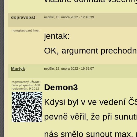
dopravopat
neděle, 13. února 2022 - 12:43:39
neregistrovaný host
jentak:
OK, argument prechodní
Martyk
neděle, 13. února 2022 - 19:39:07
registrovaný uživatel
Demon3
číslo příspěvku:
460
registrován:
9-2012
Kdysi byl v ve vedení Č
pevně věřil, že při sunut
nás smělo sunout max. 