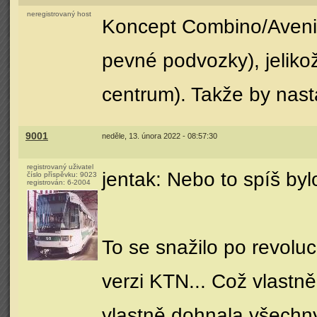
neregistrovaný host
Koncept Combino/Avenio
pevné podvozky), jelik
centrum). Takže by nast
9001
neděle, 13. února 2022 - 08:57:30
registrovaný uživatel
jentak: Nebo to spíš byl
číslo příspěvku:
9023
registrován:
6-2004
To se snažilo po revoluc
verzi KTN... Což vlastn
vlastně dohnala všechn