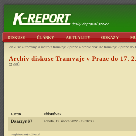
DISKUSE
ČLÁNKY
AKTUALITY
ODKAZY
M
diskuse
»
tramvaje a metro
»
tramvaje v praze
» archiv diskuse tramvaje v praze do 1
Archiv diskuse Tramvaje v Praze do 17. 2
dolů
AUTOR
PŘÍSPĚVEK
Daarzyn67
sobota, 12. února 2022 - 19:26:33
registrovaný uživatel