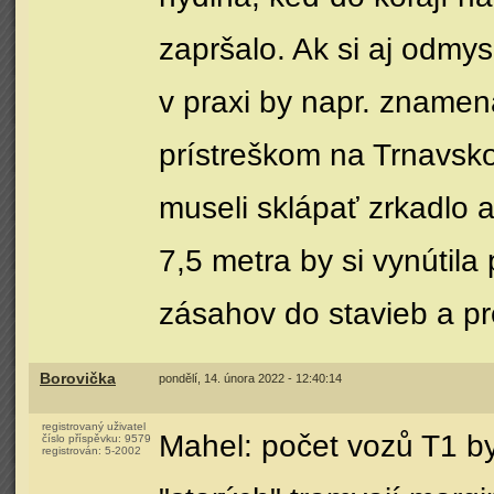
zapršalo. Ak si aj odmy
v praxi by napr. znamen
prístreškom na Trnavsk
museli sklápať zrkadlo a
7,5 metra by si vynútila
zásahov do stavieb a pr
Borovička
pondělí, 14. února 2022 - 12:40:14
registrovaný uživatel
Mahel: počet vozů T1 by
číslo příspěvku:
9579
registrován:
5-2002