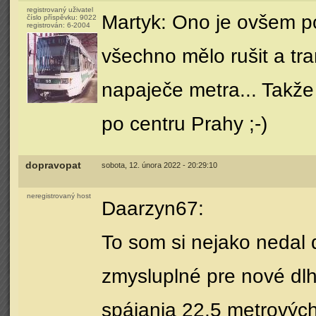
registrovaný uživatel
Martyk: Ono je ovšem pot
číslo příspěvku:
9022
registrován:
6-2004
všechno mělo rušit a tr
napaječe metra... Takže
po centru Prahy ;-)
dopravopat
sobota, 12. února 2022 - 20:29:10
neregistrovaný host
Daarzyn67:
To som si nejako nedal 
zmysluplné pre nové dlh
spájania 22,5 metrových