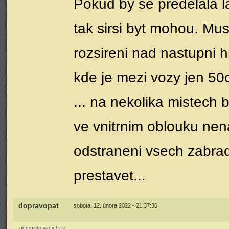
Pokud by se predelala l
tak sirsi byt mohou. Mus
rozsireni nad nastupni 
kde je mezi vozy jen 50
... na nekolika mistech 
ve vnitrnim oblouku nen
odstraneni vsech zabradl
prestavet...
dopravopat
sobota, 12. února 2022 - 21:37:36
neregistrovaný host