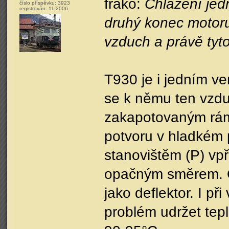
frako:
Chlazení jed
číslo příspěvku:
3923
registrován:
11-2006
druhý konec motoru
vzduch a právě tyto
T930 je i jedním ve
se k němu ten vzdu
zakapotovaným rám
potvoru v hladkém 
stanovištěm (P) vpř
opačným směrem. O
jako deflektor. I p
problém udržet tepl