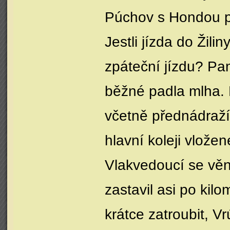
Púchov s Hondou p
Jestli jízda do Žili
zpáteční jízdu? Pam
běžné padla mlha. B
včetně přednádraží
hlavní koleji vlože
Vlakvedoucí se vě
zastavil asi po kilo
krátce zatroubit, V