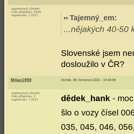
registrovaný uživatel
číslo příspěvku:
3446
registrován:
7-2017
Tajemný_em
:
...nějakých 40-50 
Slovenské jsem nemě
dosloužilo v ČR?
Milan1959
čtvrtek, 08. července 2021 - 14:44:09
registrovaný uživatel
dědek_hank
- moc 
číslo příspěvku:
2
registrován:
7-2021
šlo o vozy čísel 00
035, 045, 046, 056