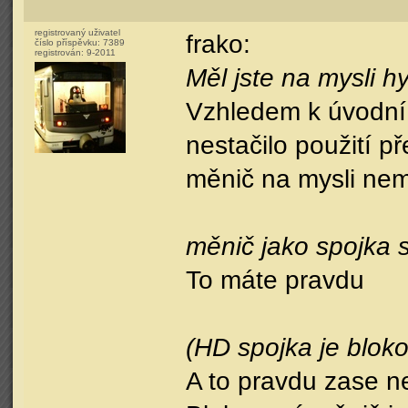
registrovaný uživatel
frako:
číslo příspěvku:
7389
registrován:
9-2011
Měl jste na mysli 
Vzhledem k úvodní v
nestačilo použití 
měnič na mysli nem
měnič jako spojka 
To máte pravdu
(HD spojka je blok
A to pravdu zase n