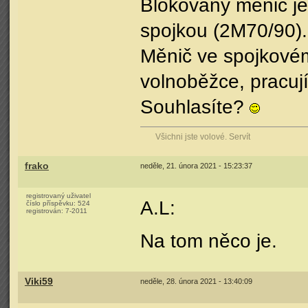
Blokovaný měnič j
spojkou (2M70/90).
Měnič ve spojkovém
volnoběžce, pracuj
Souhlasíte?
Všichni jste volové. Servít
frako
neděle, 21. února 2021 - 15:23:37
registrovaný uživatel
A.L:
číslo příspěvku:
524
registrován:
7-2011
Na tom něco je.
Viki59
neděle, 28. února 2021 - 13:40:09