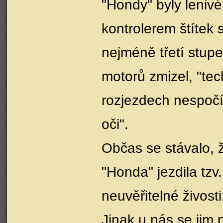
"Hondy" byly leniv
kontrolerem štítek 
nejméně třetí stupe
motorů zmizel, "tec
rozjezdech nespočíva
oči".
Občas se stávalo, ž
"Honda" jezdila tzv
neuvěřitelné živosti
Jinak u nás se jim 