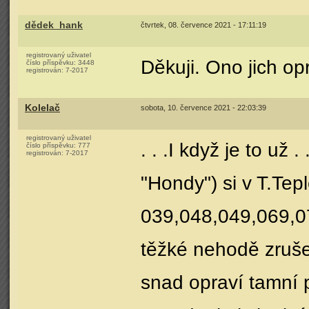
dědek_hank
čtvrtek, 08. července 2021 - 17:11:19
registrovaný uživatel
Děkuji. Ono jich op
číslo příspěvku:
3448
registrován:
7-2017
Kolelač
sobota, 10. července 2021 - 22:03:39
registrovaný uživatel
. . .I když je to už 
číslo příspěvku:
777
registrován:
7-2017
"Hondy") si v T.Tepl
039,048,049,069,0
těžké nehodě zruš
snad opraví tamní 