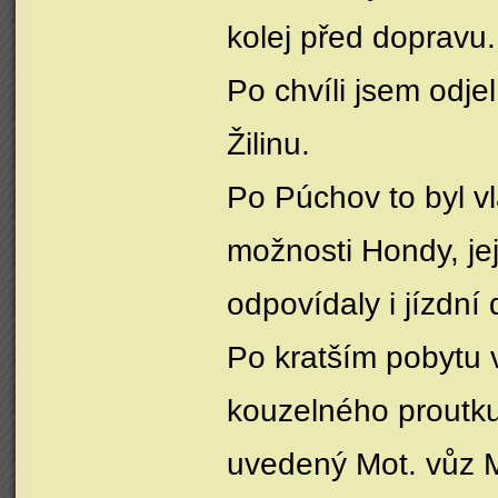
kolej před dopravu.
Po chvíli jsem odj
Žilinu.
Po Púchov to byl v
možnosti Hondy, jej
odpovídaly i jízdní 
Po kratším pobytu 
kouzelného proutku 
uvedený Mot. vůz M