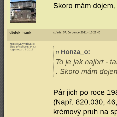
Skoro mám dojem, ž
dědek_hank
středa, 07. července 2021 - 18:27:48
registrovaný uživatel
číslo příspěvku:
3443
registrován:
7-2017
Honza_o
:
To je jak najbrt - 
. Skoro mám dojem,
Pár jich po roce 198
(Např. 820.030, 46, 
krémový pruh na sp