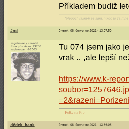
Příkladem budiž le
"Nepochválím-li se sám, nikdo to za mn
Jnd
čtvrtek, 08. července 2021 - 13:07:50
registrovaný uživatel
Tu 074 jsem jako j
číslo příspěvku:
13780
registrován:
4-2003
vrak .. ,ale lepší než
https://www.k-repo
soubor=1257646.j
=2&razeni=Porizen
Fotky na Krp
dědek_hank
čtvrtek, 08. července 2021 - 13:36:05