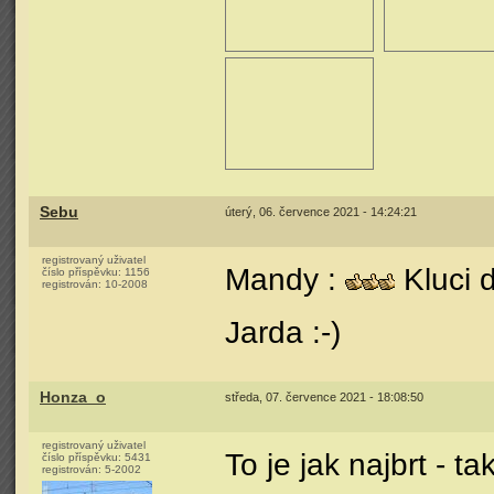
Sebu
úterý, 06. července 2021 - 14:24:21
registrovaný uživatel
Mandy :
Kluci d
číslo příspěvku:
1156
registrován:
10-2008
Jarda :-)
Honza_o
středa, 07. července 2021 - 18:08:50
registrovaný uživatel
To je jak najbrt - t
číslo příspěvku:
5431
registrován:
5-2002