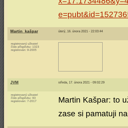
x=17.1734486&y=4
e=pubt&id=152736
Martin_kašpar
úterý, 16. února 2021 - 22:03:44
registrovaný uživatel
číslo příspěvku:
1323
registrován:
9-2005
JVM
středa, 17. února 2021 - 09:02:29
registrovaný uživatel
Martin Kašpar: to už
číslo příspěvku:
93
registrován:
7-2017
zase si pamatuji na