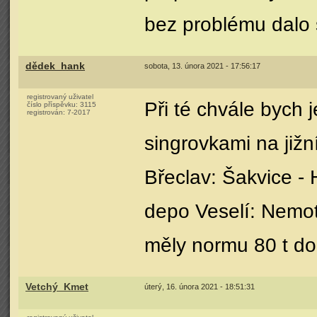
bez problému dalo
dědek_hank
sobota, 13. února 2021 - 17:56:17
registrovaný uživatel
Při té chvále bych
číslo příspěvku:
3115
registrován:
7-2017
singrovkami na jižn
Břeclav: Šakvice - 
depo Veselí: Nemot
měly normu 80 t do
Vetchý_Kmet
úterý, 16. února 2021 - 18:51:31