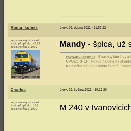
Rosta_kolmix
úterý, 06. dubna 2021 - 21:57:22
registrovaný uživatel
Mandy
- špica, už 
číslo příspěvku:
4915
registrován:
5-2002
www.prototypy.cz
- Stránky, které vytvá
UPOZORNĚNÍ: Pokud najdete na stránkách
Kolmačka má toto a tamto špatně. Pomoci 
Charles
úterý, 25. května 2021 - 19:12:26
registrovaný uživatel
M 240 v Ivanovicic
číslo příspěvku:
191
registrován:
5-2009