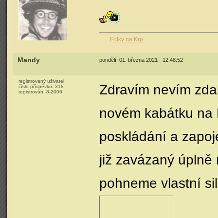
Fotky na Krp
Mandy
pondělí, 01. března 2021 - 12:48:52
registrovaný uživatel
Zdravím nevím zdal
číslo příspěvku:
318
registrován:
8-2006
novém kabátku na 
poskládání a zapoj
již zavázaný úplně
pohneme vlastní si