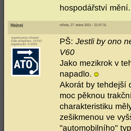
hospodářství mění.
Hajnej
středa, 27. ledna 2021 - 21:07:31
registrovaný uživatel
PŠ:
Jestli by ono 
číslo příspěvku:
23743
registrován:
5-2002
V60
Jako mezikrok v teh
napadlo.
Akorát by tehdejší
moc pěknou trakční
charakteristiku měl
zešikmenou ve vyšš
"automobilního" typ