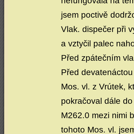
nefungovala na té
jsem poctivě dodržo
Vlak. dispečer při
a vztyčil palec nah
Před zpátečním vla
Před devatenáctou h
Mos. vl. z Vrútek, 
pokračoval dále do
M262.0 mezi nimi b
tohoto Mos. vl. jse