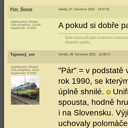
Petr_Šimral
středa, 07. července 2021 - 19:47:51
registrovaný uživatel
A pokud si dobře pa
číslo příspěvku:
11289
registrován:
5-2002
Tento názor píši jako soukromá osoba pr
nějakého spolku.
Tajemný_em
čtvrtek, 08. července 2021 - 12:08:17
registrovaný uživatel
"Pár" = v podstatě v
číslo příspěvku:
4212
registrován:
5-2002
rok 1990, se kterým
úplně shnilé.
Unif
spousta, hodně hr
i na Slovensku. Výji
uchovaly polomáčen