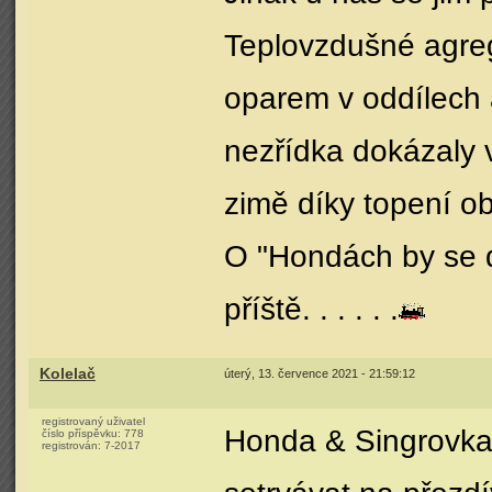
Teplovzdušné agre
oparem v oddílech a
nezřídka dokázaly vy
zimě díky topení ob
O "Hondách by se d
příště. . . . . .
Kolelač
úterý, 13. července 2021 - 21:59:12
registrovaný uživatel
Honda & Singrovka
číslo příspěvku:
778
registrován:
7-2017