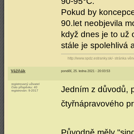
90-95°C.
Pokud by koncepce 
90.let neobjevila m
když dnes je to už
stále je spolehlivá
http://www.spdz.estranky.sk/- stránka v
Vážňák
pondělí, 25. ledna 2021 - 20:03:53
registrovaný uživatel
Jedním z důvodů, pr
číslo příspěvku:
40
registrován:
9-2017
čtyřnápravového pro 
Původně měly "sing