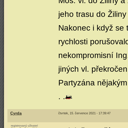
Mos. vl. do Žiliny 
jeho trasu do Žiliny
Nakonec i když se
rychlosti porušoval
nekompromisní Ing. 
jiných vl. překročen
Partyzána nějakým n
. .
Cyrda
čtvrtek, 15. července 2021 - 17:39:47
registrovaný uživatel