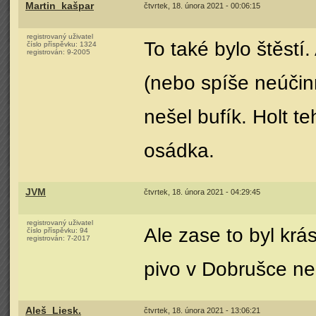
Martin_kašpar
čtvrtek, 18. února 2021 - 00:06:15
registrovaný uživatel
To také bylo štěstí.
číslo příspěvku:
1324
registrován:
9-2005
(nebo spíše neúčinn
nešel bufík. Holt te
osádka.
JVM
čtvrtek, 18. února 2021 - 04:29:45
registrovaný uživatel
Ale zase to byl krás
číslo příspěvku:
94
registrován:
7-2017
pivo v Dobrušce n
Aleš_Liesk.
čtvrtek, 18. února 2021 - 13:06:21