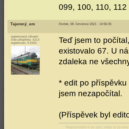
099, 100, 110, 112
Tajemný_em
čtvrtek, 08. července 2021 - 14:56:35
registrovaný uživatel
Teď jsem to počítal,
číslo příspěvku:
4213
registrován:
5-2002
existovalo 67. U n
zdaleka ne všechny
* edit po příspěv
jsem nezapočítal.
(Příspěvek byl edi
"Nepochválím-li se sám, nikdo to za mn