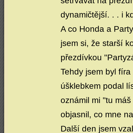
setrvávat na přezd
dynamičtější. . . i
A co Honda a Party
jsem si, že starší 
přezdívkou "Partyz
Tehdy jsem byl fíra
úšklebkem podal lí
oznámil mi "tu máš
objasnil, co mne n
Další den jsem vza