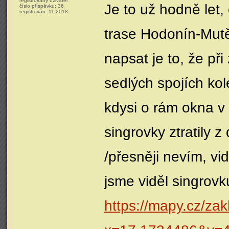
registrovaný uživatel
Je to už hodně let
číslo příspěvku:
36
registrován:
11-2018
trase Hodonín-Mutě
napsat je to, že př
sedlých spojích kol
kdysi o rám okna v 
singrovky ztratily 
/přesněji nevím, vi
jsme viděl singrov
https://mapy.cz/zak