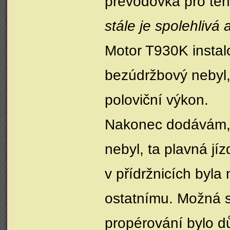
převodovka pro ten
stále je spolehlivá
Motor T930K instal
bezúdržbový nebyl,
poloviční výkon.
Nakonec dodávám, 
nebyl, ta plavná jíz
v přídržnicích byla
ostatnímu. Možná s
propérování bylo dů