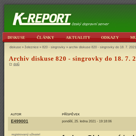
DISKUSE
ČLÁNKY
AKTUALITY
ODKAZY
M
diskuse
»
železnice
»
820 - singrovky
» archiv diskuse 820 - singrovky do 18. 7. 202
Archiv diskuse 820 - singrovky do 18. 7. 
dolů
AUTOR
PŘÍSPĚVEK
E499001
pondělí, 25. ledna 2021 - 19:18:06
registrovaný uživatel