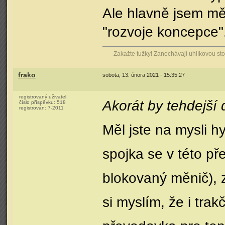
Ale hlavně jsem mě
"rozvoje koncepce".
Zakažte tužky! Zanechávají uhlíkovou stop
frako
sobota, 13. února 2021 - 15:35:27
registrovaný uživatel
Akorát by tehdejší 
číslo příspěvku:
518
registrován:
7-2011
Měl jste na mysli 
spojka se v této p
blokovaný měnič), 
si myslím, že i trak