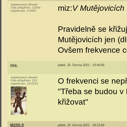
registrovaný uživatel
miz:
V Mutějovicích 
číslo příspěvku:
12544
registrován:
4-2003
Pravidelně se křižu
Mutějovicích jen (d
Ovšem frekvence ces
miz.
pátek, 25. června 2021 - 13:40:56
registrovaný uživatel
O frekvenci se nep
číslo příspěvku:
223
registrován:
10-2015
"Třeba se budou v 
křižovat"
M250.0
pátek, 25. června 2021 - 18:13:00