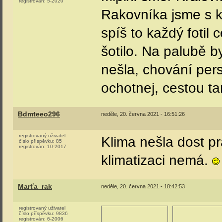
registrován:
5-2020
Rakovníka jsme s k
spíš to každý fotil
šotilo. Na palubě b
nešla, chování per
ochotnej, cestou t
Bdmteeo296
neděle, 20. června 2021 - 16:51:26
registrovaný uživatel
Klima nešla dost p
číslo příspěvku:
85
registrován:
10-2017
klimatizaci nemá.
Marťa_rak
neděle, 20. června 2021 - 18:42:53
registrovaný uživatel
číslo příspěvku:
9836
registrován:
6-2006