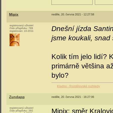
Mipix
neděle, 20. června 2021 - 12:27:58
registrovaný uživatel
Dnešní jízda Santi
číslo příspěvku:
789
registrován:
10-2011
jsme koukali, snad 
Kolik tím jelo lidí
primárně většina a
bylo?
Kladno - Rozdělovské rozhledy
Zundapp
neděle, 20. června 2021 - 16:27:06
registrovaný uživatel
Mipix: směr Kralovic
číslo příspěvku:
292