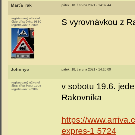
Marťa_rak
pátek, 18. června 2021 - 14:07:44
registrovaný uživatel
S vyrovnávkou z Ra
číslo příspěvku:
9830
registrován:
6-2006
Johnnyc
pátek, 18. června 2021 - 14:18:09
registrovaný uživatel
v sobotu 19.6. jede
číslo příspěvku:
1005
registrován:
2-2009
Rakovníka
https://www.arriva.
expres-1 5724