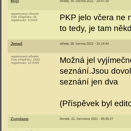
Migi
středa, 30. června 2021 - 20:47:20
registrovaný uživatel
PKP jelo včera ne 
číslo příspěvku:
34
registrován:
5-2018
to tedy, je tam něk
Jeneč
středa, 30. června 2021 - 21:14:44
registrovaný uživatel
Možná jel vyjímečn
číslo příspěvku:
1832
registrován:
12-2006
seznání.Jsou dovo
seznání jen dva
(Příspěvek byl edit
Zundapp
čtvrtek, 01. července 2021 - 05:59:27