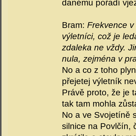
danému pořadí vjez
Bram:
Frekvence v 
výletníci, což je le
zdaleka ne vždy. Ji
nula, zejména v pr
No a co z toho ply
přejetej výletník n
Právě proto, že je 
tak tam mohla zůsta
No a ve Svojetíně 
silnice na Povlčín