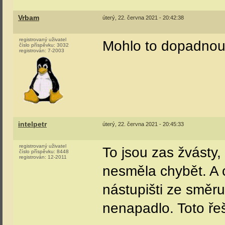
Vrbam
úterý, 22. června 2021 - 20:42:38
registrovaný uživatel
Mohlo to dopadnout
číslo příspěvku:
3032
registrován:
7-2003
intelpetr
úterý, 22. června 2021 - 20:45:33
registrovaný uživatel
To jsou zas žvásty
číslo příspěvku:
8448
registrován:
12-2011
nesměla chybět. A c
nástupišti ze směru
nenapadlo. Toto řeše