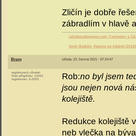
Zličín je dobře řeš
zábradlím v hlavě a
rail-blog.blogspot.com: Cestopisy a čl
Směr Balkán: Vlakem po Albánii [2018]
Bram
středa, 23. června 2021 - 07:24:47
registrovaný uživatel
Rob:
no byl jsem te
číslo příspěvku:
12541
registrován:
4-2003
jsou nejen nová ná
kolejiště.
Redukce kolejiště v
neb vlečka na býva