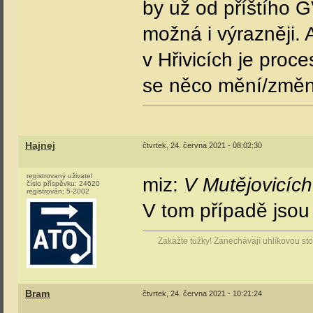
by už od příštího 
možná i výrazněji.
v Hřivicích je pro
se něco mění/změní
Hajnej
čtvrtek, 24. června 2021 - 08:02:30
registrovaný uživatel
miz:
V Mutějovicích 
číslo příspěvku:
24620
registrován:
5-2002
V tom případě jsou
Zakažte tužky! Zanechávají uhlíkovou stop
Bram
čtvrtek, 24. června 2021 - 10:21:24