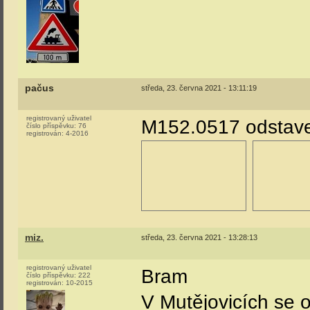
pačus
středa, 23. června 2021 - 13:11:19
registrovaný uživatel
M152.0517 odstaven
číslo příspěvku:
76
registrován:
4-2016
miz.
středa, 23. června 2021 - 13:28:13
registrovaný uživatel
Bram
číslo příspěvku:
222
registrován:
10-2015
V Mutějovicích se o