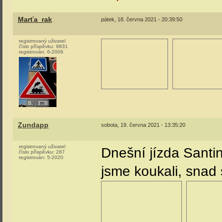
Marťa_rak
pátek, 18. června 2021 - 20:39:50
registrovaný uživatel
číslo příspěvku:
9831
registrován:
6-2006
Zundapp
sobota, 19. června 2021 - 13:35:20
registrovaný uživatel
Dnešní jízda Santi
číslo příspěvku:
287
registrován:
5-2020
jsme koukali, snad 