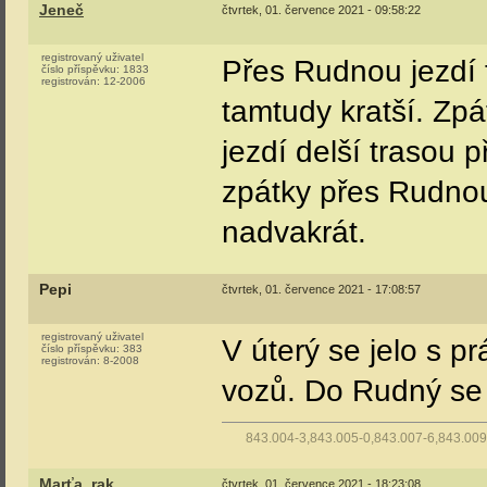
Jeneč
čtvrtek, 01. července 2021 - 09:58:22
registrovaný uživatel
Přes Rudnou jezdí 
číslo příspěvku:
1833
registrován:
12-2006
tamtudy kratší. Zpá
jezdí delší trasou p
zpátky přes Rudnou
nadvakrát.
Pepi
čtvrtek, 01. července 2021 - 17:08:57
registrovaný uživatel
V úterý se jelo s p
číslo příspěvku:
383
registrován:
8-2008
vozů. Do Rudný se 
843.004-3,843.005-0,843.007-6,843.009
Marťa_rak
čtvrtek, 01. července 2021 - 18:23:08