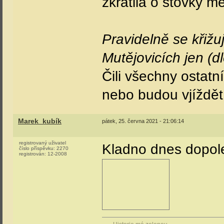
zkrátila o stovky me
Pravidelně se křižu
Mutějovicích jen (d
Čili všechny ostat
nebo budou vjíždět 
Marek_kubík
pátek, 25. června 2021 - 21:06:14
registrovaný uživatel
Kladno dnes dopole
číslo příspěvku:
2270
registrován:
12-2008