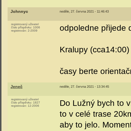
Johnnyc
neděle, 27. června 2021 - 11:46:43
registrovaný uživatel
odpoledne přijede
číslo příspěvku:
1006
registrován:
2-2009
Kralupy (cca14:00)
časy berte orientač
Jeneč
neděle, 27. června 2021 - 13:34:45
registrovaný uživatel
Do Lužný bych to v
číslo příspěvku:
1827
registrován:
12-2006
to v celé trase 20k
aby to jelo. Momen