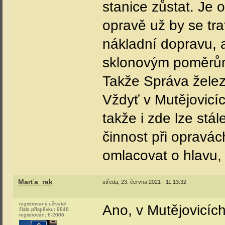
stanice zůstat. Je
opravě už by se tra
nákladní dopravu, 
sklonovým poměrům 
Takže Správa železn
Vždyť v Mutějovicí
takže i zde lze stál
činnost při opravác
omlacovat o hlavu,
Marťa_rak
středa, 23. června 2021 - 11:13:32
registrovaný uživatel
Ano, v Mutějovicích
číslo příspěvku:
9848
registrován:
6-2006