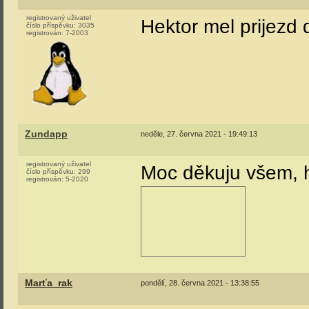
registrovaný uživatel
Hektor mel prijezd 
číslo příspěvku:
3035
registrován:
7-2003
Zundapp
neděle, 27. června 2021 - 19:49:13
registrovaný uživatel
Moc děkuju všem, h
číslo příspěvku:
299
registrován:
5-2020
Marťa_rak
pondělí, 28. června 2021 - 13:38:55