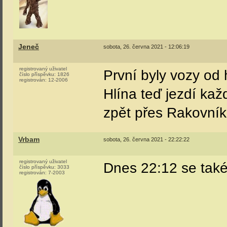
Jeneč
sobota, 26. června 2021 - 12:06:19
registrovaný uživatel
První byly vozy od 
číslo příspěvku:
1826
registrován:
12-2006
Hlína teď jezdí ka
zpět přes Rakovník 
Vrbam
sobota, 26. června 2021 - 22:22:22
registrovaný uživatel
Dnes 22:12 se tak
číslo příspěvku:
3033
registrován:
7-2003