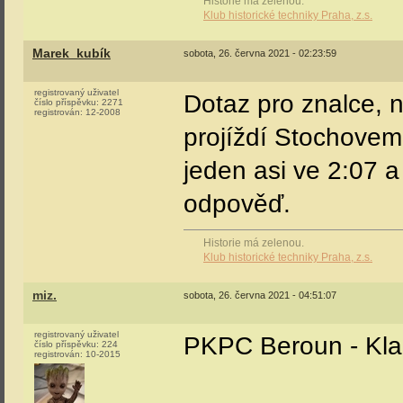
Historie má zelenou.
Klub historické techniky Praha, z.s.
Marek_kubík
sobota, 26. června 2021 - 02:23:59
registrovaný uživatel
Dotaz pro znalce, n
číslo příspěvku:
2271
registrován:
12-2008
projíždí Stochovem
jeden asi ve 2:07 
odpověď.
Historie má zelenou.
Klub historické techniky Praha, z.s.
miz.
sobota, 26. června 2021 - 04:51:07
registrovaný uživatel
PKPC Beroun - Kla
číslo příspěvku:
224
registrován:
10-2015