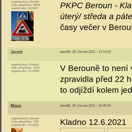
registrovaný uživatel
PKPC Beroun - Klad
číslo příspěvku:
9849
registrován:
6-2006
úterý/ středa a pát
časy večer v Bero
Jeneč
pondělí, 28. června 2021 - 14:14:03
registrovaný uživatel
V Berouně to není v
číslo příspěvku:
1831
registrován:
12-2006
zpravidla před 22 h
to odjíždí kolem je
Mipix
pondělí, 28. června 2021 - 16:40:33
registrovaný uživatel
Kladno 12.6.2021
číslo příspěvku:
790
registrován:
10-2011