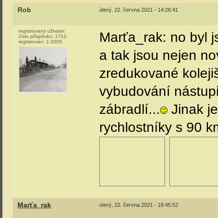
Rob
úterý, 22. června 2021 - 14:26:41
registrovaný uživatel
Marťa_rak: no byl 
číslo příspěvku:
1712
registrován:
1-2005
a tak jsou nejen no
zredukované kolejiš
vybudování nástup
zábradlí...
Jinak je
rychlostníky s 90 
Marťa_rak
úterý, 22. června 2021 - 18:45:52