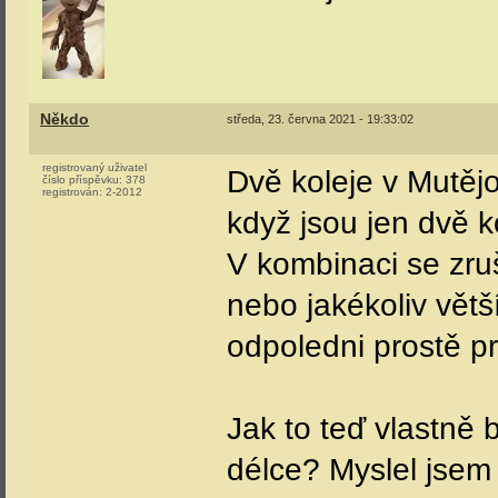
Někdo
středa, 23. června 2021 - 19:33:02
registrovaný uživatel
Dvě koleje v Mutějo
číslo příspěvku:
378
registrován:
2-2012
když jsou jen dvě ko
V kombinaci se zr
nebo jakékoliv vět
odpoledni prostě pr
Jak to teď vlastně 
délce? Myslel jsem