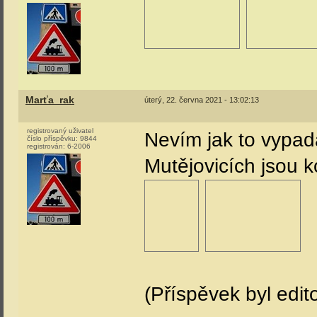
Marťa_rak
úterý, 22. června 2021 - 13:02:13
registrovaný uživatel
Nevím jak to vypad
číslo příspěvku:
9844
registrován:
6-2006
Mutějovicích jsou k
(Příspěvek byl edit