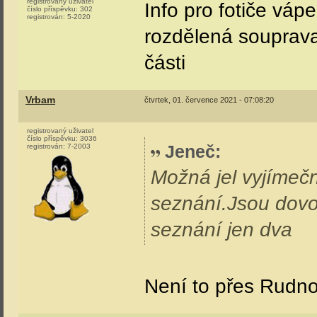
registrovaný uživatel
Info pro fotiče vápe
číslo příspěvku:
302
registrován:
5-2020
rozdělená souprava
části
Vrbam
čtvrtek, 01. července 2021 - 07:08:20
registrovaný uživatel
číslo příspěvku:
3036
Jeneč
:
registrován:
7-2003
Možná jel vyjímeč
seznání.Jsou dovo
seznání jen dva
Není to přes Rudn