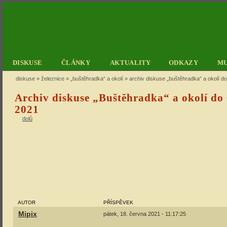
DISKUSE
ČLÁNKY
AKTUALITY
ODKAZY
M
diskuse
»
železnice
»
„buštěhradka“ a okolí
» archiv diskuse „buštěhradka“ a okolí do
Archiv diskuse „Buštěhradka“ a okolí do 
2021
dolů
AUTOR
PŘÍSPĚVEK
Mipix
pátek, 18. června 2021 - 11:17:25