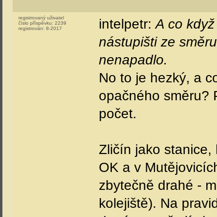
registrovaný uživatel
intelpetr:
A co když 
číslo příspěvku:
2239
registrován:
8-2017
nástupišti ze směru
nenapadlo.
No to je hezký, a 
opačného směru? P
počet.
Zličín jako stanice
OK a v Mutějovicíc
zbytečně drahé - m
kolejiště). Na pravi