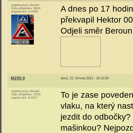
registrovaný uživatel
A dnes po 17 hodin
číslo příspěvku:
9846
registrován:
6-2006
překvapil Hektor 
Odjeli směr Beroun
M250.0
úterý, 22. června 2021 - 20:12:50
registrovaný uživatel
To je zase povedená
číslo příspěvku:
2235
registrován:
8-2017
vlaku, na který nas
jezdit do odbočky?
mašinkou? Nejpozd