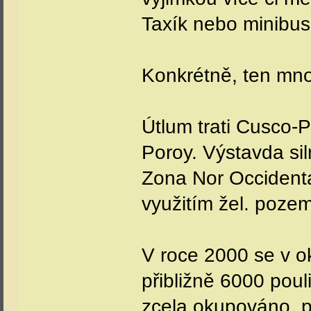
Taxík nebo minibus
Konkrétně, ten mno
Útlum trati Cusco-P
Poroy. Výstavda sil
Zona Nor Occidenta
využitím žel. poze
V roce 2000 se v ok
přibližně 6000 pou
zcela okupováno, p