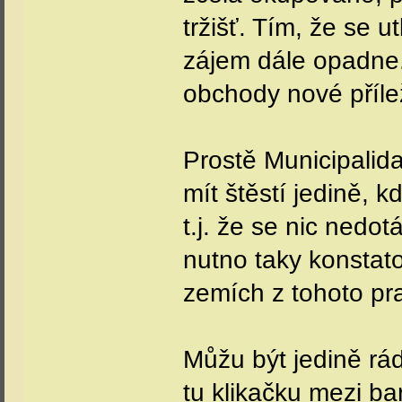
tržišť. Tím, že se u
zájem dále opadne.
obchody nové přílež
Prostě Municipalida
mít štěstí jedině, 
t.j. že se nic nedo
nutno taky konstato
zemích z tohoto pra
Můžu být jedině rád
tu klikačku mezi bar