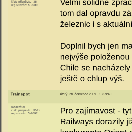
Velmi solidně zprac
číslo příspěvku:
38
registrován:
5-2009
tom dal opravdu zá
železnic i s aktuál
Doplnil bych jen ma
nejvýše položenou 
Chile se nacházely
ještě o chlup výš.
Trainspot
úterý, 28. července 2009 - 13:59:49
moderátor
Pro zajímavost - ty
číslo příspěvku:
3512
registrován:
5-2002
Railways dorazily j