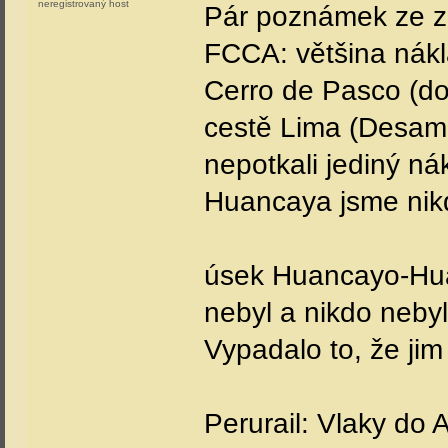
neregistrovaný host
Pár poznámek ze z
FCCA: většina nák
Cerro de Pasco (dol
cestě Lima (Desam
nepotkali jediný ná
Huancaya jsme nikd
úsek Huancayo-Huan
nebyl a nikdo nebyl
Vypadalo to, že jim
Perurail: Vlaky do 