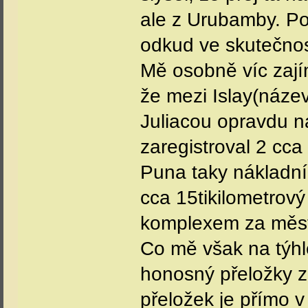
ale z Urubamby. Po
odkud ve skutečnost
Mě osobně víc zají
že mezi Islay(náze
Juliacou opravdu ná
zaregistroval 2 cca 
Puna taky nákladní
cca 15tikilometrov
komplexem za měs
Co mě však na týhle
honosný přeložky z
přeložek je přímo v