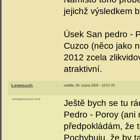
jejichž výsledkem 
Úsek San pedro - P
Cuzco (něco jako n
2012 zcela zlikvid
atraktivní.
Lemrouch
neděle, 09. srpna 2009 - 18:57:25
neregistrovaný host
Ještě bych se tu r
Pedro - Poroy (ani 
předpokládám, že t
Pochybuju, že by ta 