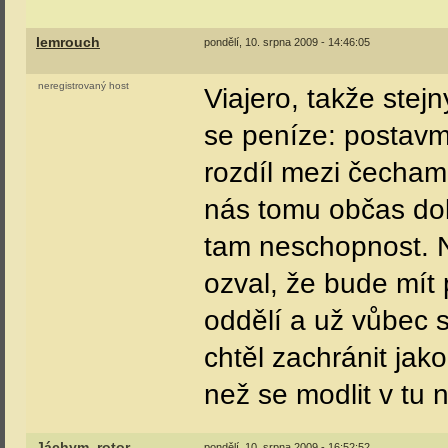
lemrouch
pondělí, 10. srpna 2009 - 14:46:05
neregistrovaný host
Viajero, takže stejn
se peníze: postavme 
rozdíl mezi čechama
nás tomu občas dok
tam neschopnost. 
ozval, že bude mít 
oddělí a už vůbec 
chtěl zachránit jak
než se modlit v tu
Jáchym_rotor
pondělí, 10. srpna 2009 - 16:52:52