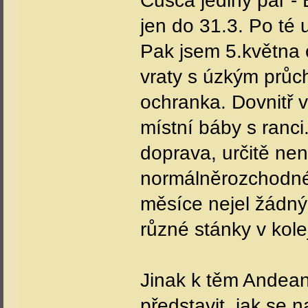
Cusca jediný pár -
jen do 31.3. Po té 
Pak jsem 5.května 
vraty s úzkým průc
ochranka. Dovnitř 
místní báby s ranci
doprava, určitě nen
normálněrozchodné
měsíce nejel žádný 
různé stánky v koleji
Jinak k těm Andean
představit, jak se