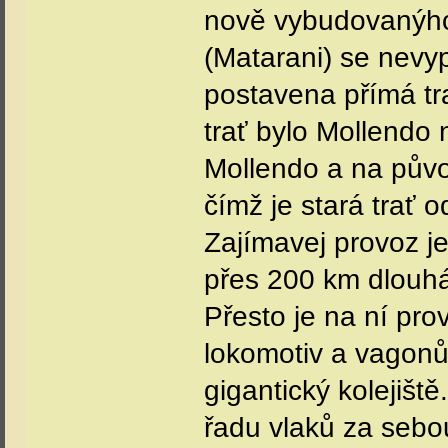
nově vybudovanýho 
(Matarani) se nevypl
postavena přímá tra
trať bylo Mollendo 
Mollendo a na půvo
čímž je stará trať 
Zajímavej provoz je 
přes 200 km dlouhá
Přesto je na ní pr
lokomotiv a vagonů
gigantický kolejišt
řadu vlaků za sebou