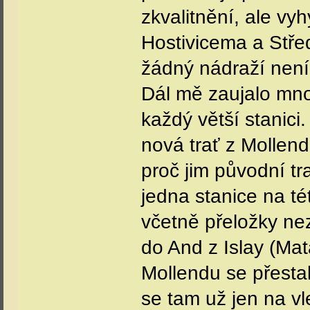
zkvalitnění, ale vyh
Hostivicema a Stře
žádný nádraží není
Dál mě zaujalo množ
každý větší stanici
nová trať z Mollen
proč jim původní t
jedna stanice na té
včetně přeložky nez
do And z Islay (Mat
Mollendu se přestal
se tam už jen na vl