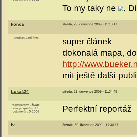
To my taky ne
. Dí
konca
středa, 29. července 2009 - 11:10:17
neregistrovaný host
super článek
dokonalá mapa, dop
http://www.bueker.
mít ještě další pub
Lukáš24
středa, 29. července 2009 - 11:34:45
registrovaný uživatel
Perfektní reportáž
číslo příspěvku:
17
registrován:
5-2009
iv
čtvrtek, 30. července 2009 - 14:30:17