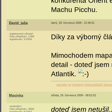
konkurenta Orient e
Machu Picchu.
David_jaša
úterý, 28. července 2009 - 22:46:51
registrovaný uživatel
Díky za výborný člá
číslo příspěvku:
1368
registrován:
5-2004
Mimochodem mapa j
detail - doteď jsem
Atlantik.
parodie
na
moderní
nízkopodlažní
tramv
Masinka
středa, 29. července 2009 - 08:02:52
moderátor
doteď jsem netušil..
číslo příspěvku:
4894
registrován:
6-2002