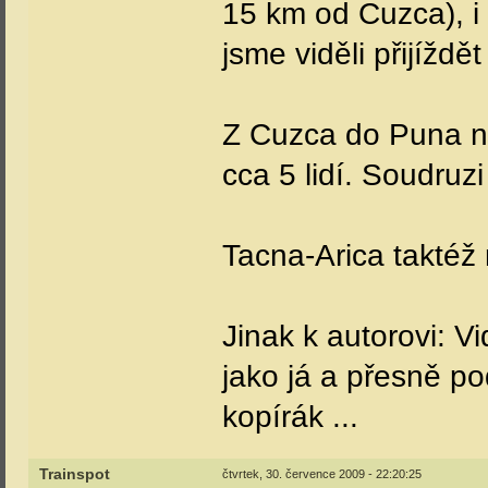
15 km od Cuzca), i 
jsme viděli přijížd
Z Cuzca do Puna ná
cca 5 lidí. Soudruz
Tacna-Arica taktéž 
Jinak k autorovi: Vi
jako já a přesně po
kopírák ...
Trainspot
čtvrtek, 30. července 2009 - 22:20:25