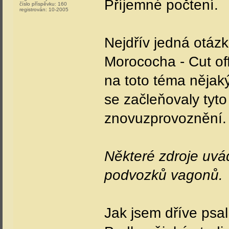
Příjemné počtení.
číslo příspěvku:
160
registrován:
10-2005
Nejdřív jedná otázk
Morococha - Cut off
na toto téma nějaký
se začleňovaly tyt
znovuzprovoznění.
Některé zdroje uvá
podvozků vagonů.
Jak jsem dříve psal