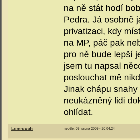
na ně stát hodí bob
Pedra. Já osobně j
privatizaci, kdy mí
na MP, páč pak neb
pro ně bude lepší j
jsem tu napsal něco
poslouchat mě nik
Jinak chápu snahy 
neukázněný lidi dok
ohlídat.
Lemrouch
neděle, 09. srpna 2009 - 20:04:24