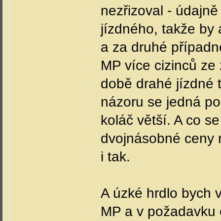
nezřizoval - údajn
jízdného, takže by 
a za druhé případné
MP více cizinců ze 
době drahé jízdné 
názoru se jedná pou
koláč větší. A co se
dvojnásobné ceny n
i tak.
A úzké hrdlo bych 
MP a v požadavku o