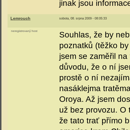
jinak jsou informace
Lemrouch
sobota, 08. srpna 2009 - 08:05:33
neregistrovaný host
Souhlas, že by neb
poznatků (těžko by 
jsem se zaměřil na 
důvodu, že o ní jse
prostě o ní nezají
nasáklejma tratěma
Oroya. Až jsem dos
už bez provozu. O to
že tato trať přímo b