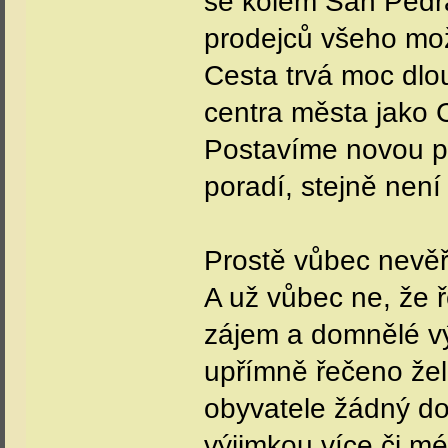
se kolem San Pedra
prodejců všeho možn
Cesta trvá moc dlou
centra města jako 
Postavíme novou páte
poradí, stejně není
Prostě vůbec nevěř
A už vůbec ne, že ře
zájem a domnělé výh
upřímně řečeno že
obyvatele žádný dop
výjimkou více či m