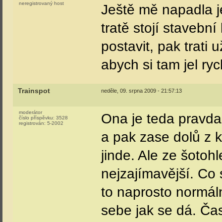
neregistrovaný host
Ještě mě napadla j
tratě stojí stavební
postavit, pak trati
abych si tam jel ry
Trainspot
neděle, 09. srpna 2009 - 21:57:13
moderátor
Ona je teda pravda,
číslo příspěvku:
3528
registrován:
5-2002
a pak zase dolů z 
jinde. Ale ze šotoh
nejzajímavější. Co 
to naprosto normál
sebe jak se dá. Čas