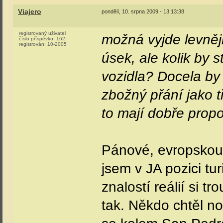
Viajero
pondělí, 10. srpna 2009 - 13:13:38
registrovaný uživatel
možná vyjde levněj
číslo příspěvku:
162
registrován:
10-2005
úsek, ale kolik by 
vozidla? Docela by m
zbožný přání jako 
to mají dobře prop
Pánové, evropskou o
jsem v JA pozici tur
znalostí reálií si t
tak. Někdo chtěl no