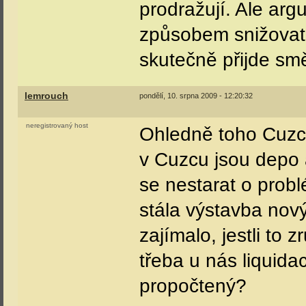
prodražují. Ale ar
způsobem snižovat k
skutečně přijde smě
lemrouch
pondělí, 10. srpna 2009 - 12:20:32
neregistrovaný host
Ohledně toho Cuzca 
v Cuzcu jsou depo a
se nestarat o probl
stála výstavba nov
zajímalo, jestli to 
třeba u nás liquid
propočtený?