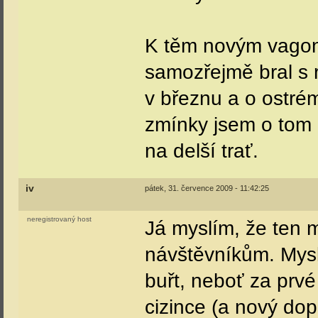
K těm novým vagon
samozřejmě bral s 
v březnu a o ostré
zmínky jsem o tom 
na delší trať.
iv
pátek, 31. července 2009 - 11:42:25
neregistrovaný host
Já myslím, že ten 
návštěvníkům. Mysl
buřt, neboť za prvé
cizince (a nový dop