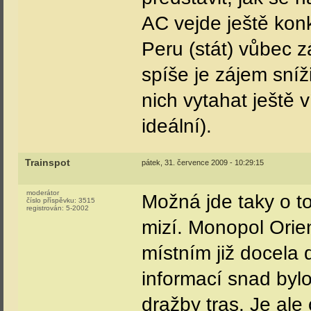
AC vejde ještě konk
Peru (stát) vůbec 
spíše je zájem sní
nich vytahat ještě 
ideální).
Trainspot
pátek, 31. července 2009 - 10:29:15
moderátor
Možná jde taky o to
číslo příspěvku:
3515
registrován:
5-2002
mizí. Monopol Orie
místním již docela 
informací snad bylo
dražby tras. Je ale 