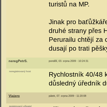
turistů na MP.
Jinak pro baťůžkáře 
druhé strany přes H
Perurailu chtějí za
dusají po trati pěšk
neregPetrS.
pondělí, 03. srpna 2009 - 10:24:31
neregistrovaný host
Rychlostník 40/48 
důsledný úředník d
Viajero
pátek, 07. srpna 2009 - 11:20:08
registrovaný uživatel