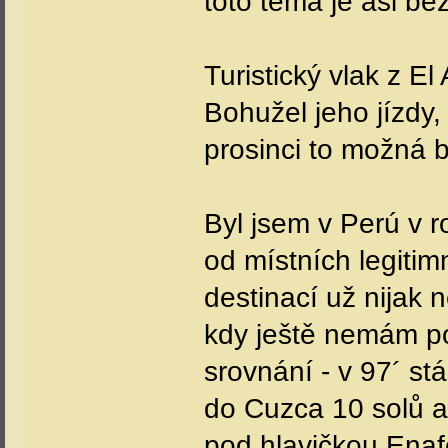
toto téma je asi b
Turistický vlak z El
Bohužel jeho jízdy,
prosinci to možná 
Byl jsem v Perú v r
od místních legitim
destinací už nijak 
kdy ještě nemám po
srovnání - v 97´ st
do Cuzca 10 solů a
pod hlavičkou Enafe