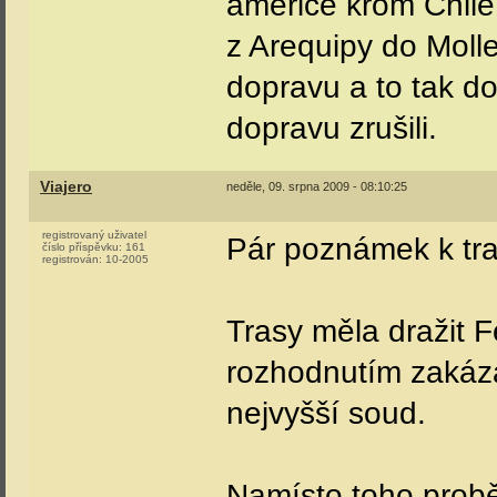
americe krom Chile
z Arequipy do Moll
dopravu a to tak do
dopravu zrušili.
Viajero
neděle, 09. srpna 2009 - 08:10:25
registrovaný uživatel
Pár poznámek k tra
číslo příspěvku:
161
registrován:
10-2005
Trasy měla dražit 
rozhodnutím zakázán
nejvyšší soud.
Namísto toho probě