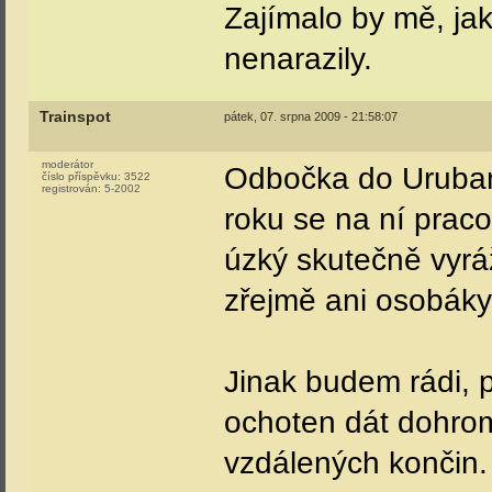
Zajímalo by mě, ja
nenarazily.
Trainspot
pátek, 07. srpna 2009 - 21:58:07
moderátor
Odbočka do Urubam
číslo příspěvku:
3522
registrován:
5-2002
roku se na ní praco
úzký skutečně vyrá
zřejmě ani osobáky 
Jinak budem rádi, 
ochoten dát dohrom
vzdálených končin.