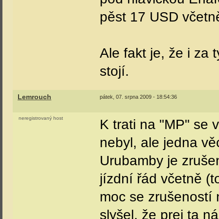
pěst 17 USD včetn
Ale fakt je, že i z
stojí.
Lemrouch
pátek, 07. srpna 2009 - 18:54:36
neregistrovaný host
K trati na "MP" se
nebyl, ale jedna v
Urubamby je zruše
jízdní řád včetně (
moc se zrušeností
slyšel, že prej ta 