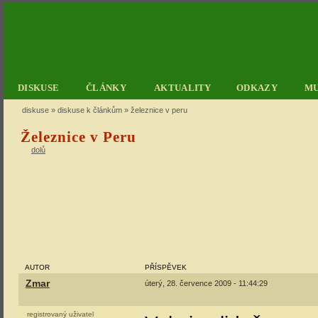
DISKUSE
ČLÁNKY
AKTUALITY
ODKAZY
M
diskuse
»
diskuse k článkům
» železnice v peru
Železnice v Peru
dolů
AUTOR
PŘÍSPĚVEK
Zmar
úterý, 28. července 2009 - 11:44:29
registrovaný uživatel