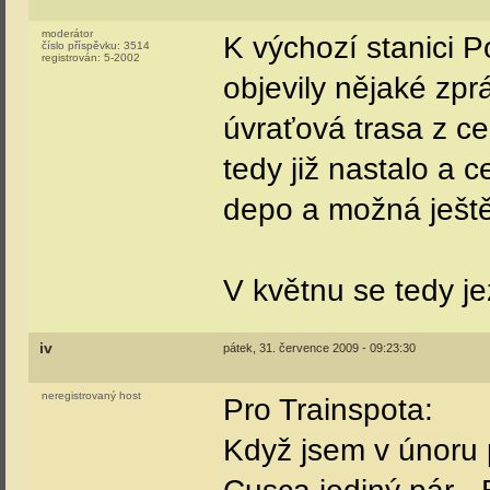
moderátor
K výchozí stanici 
číslo příspěvku:
3514
registrován:
5-2002
objevily nějaké zpr
úvraťová trasa z c
tedy již nastalo a c
depo a možná ještě
V květnu se tedy je
iv
pátek, 31. července 2009 - 09:23:30
neregistrovaný host
Pro Trainspota:
Když jsem v únoru p