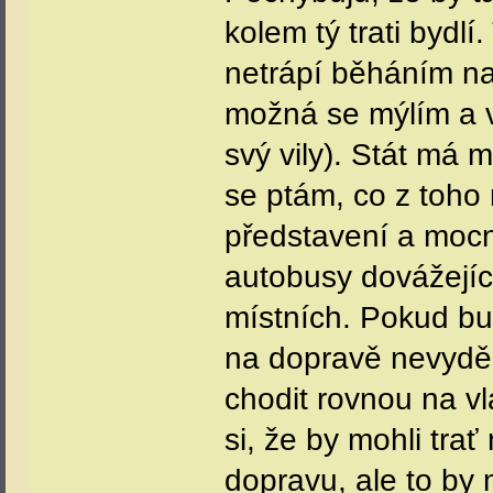
kolem tý trati bydlí.
netrápí běháním na 
možná se mýlím a v
svý vily). Stát má 
se ptám, co z toho
představení a mocn
autobusy dovážející
místních. Pokud bud
na dopravě nevyděla
chodit rovnou na vl
si, že by mohli tra
dopravu, ale to by 