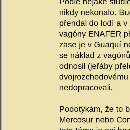
Podle nějaké studi
nikdy nekonalo. B
přendal do lodí a 
vagóny ENAFER pře
zase je v Guaquí n
se náklad z vagónů
odnosil (jeřáby pře
dvojrozchodovému ko
nedopracovali.
Podotýkám, že to b
Mercosur nebo Com