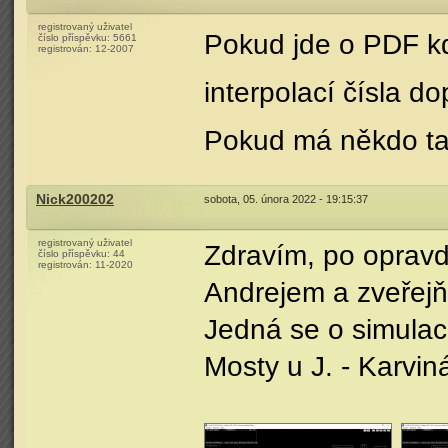
registrovaný uživatel
Pokud jde o PDF kd
číslo příspěvku:
5661
registrován:
12-2007
interpolací čísla dop
Pokud má někdo ta
Nick200202
sobota, 05. února 2022 - 19:15:37
registrovaný uživatel
Zdravím, po oprav
číslo příspěvku:
44
registrován:
11-2020
Andrejem a zveřejň
Jedná se o simulac
Mosty u J. - Karvin