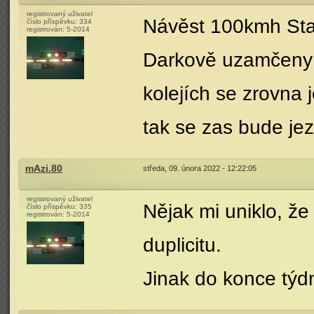
registrovaný uživatel
Návěst 100kmh Stan
číslo příspěvku:
334
registrován:
5-2014
Darkově uzamčeny "
kolejích se zrovna 
tak se zas bude jez
mAzi.80
středa, 09. února 2022 - 12:22:05
registrovaný uživatel
Nějak mi uniklo, že 
číslo příspěvku:
335
registrován:
5-2014
duplicitu.
Jinak do konce týd