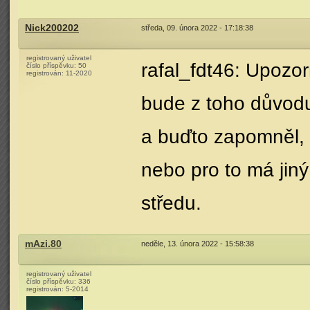
Nick200202
středa, 09. února 2022 - 17:18:38
registrovaný uživatel
rafal_fdt46: Upozo
číslo příspěvku:
50
registrován:
11-2020
bude z toho důvodu,
a buďto zapomněl, 
nebo pro to má jiný
středu.
mAzi.80
neděle, 13. února 2022 - 15:58:38
registrovaný uživatel
číslo příspěvku:
336
registrován:
5-2014