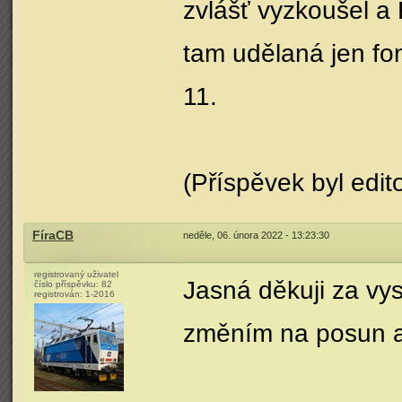
zvlášť vyzkoušel a 
tam udělaná jen fo
11.
(Příspěvek byl edi
FíraCB
neděle, 06. února 2022 - 13:23:30
registrovaný uživatel
Jasná děkuji za vys
číslo příspěvku:
82
registrován:
1-2016
změním na posun a