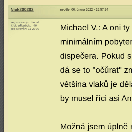
Nick200202
neděle, 06. února 2022 - 15:57:24
registrovaný uživatel
Michael V.: A oni t
číslo příspěvku:
46
registrován:
11-2020
minimálním pobytem
dispečera. Pokud s
dá se to "očůrat" 
většina vlaků je dě
by musel říci asi A
Možná jsem úplně n