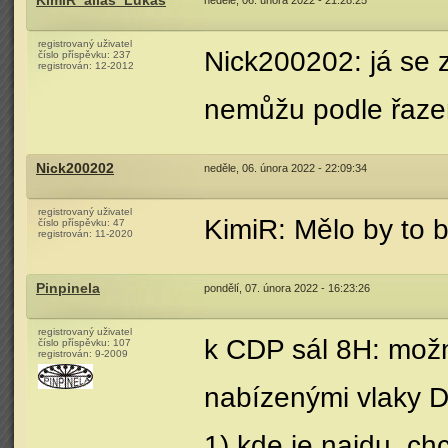
KimiR_alias_Lukas
neděle, 06. února 2022 - 21:28:25
registrovaný uživatel
Nick200202: já se 
číslo příspěvku:
237
registrován:
12-2012
nemůžu podle řaze
Nick200202
neděle, 06. února 2022 - 22:09:34
registrovaný uživatel
KimiR: Mělo by to
číslo příspěvku:
47
registrován:
11-2020
Pinpinela
pondělí, 07. února 2022 - 16:23:26
registrovaný uživatel
k CDP sál 8H: možn
číslo příspěvku:
107
registrován:
9-2009
nabízenými vlaky D
1) kde je najdu, chc