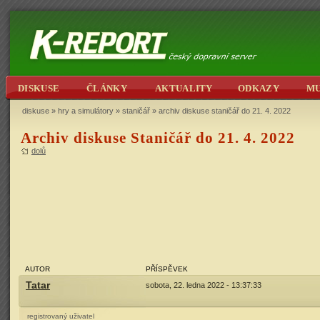
DISKUSE
ČLÁNKY
AKTUALITY
ODKAZY
M
diskuse
»
hry a simulátory
»
staničář
» archiv diskuse staničář do 21. 4. 2022
Archiv diskuse Staničář do 21. 4. 2022
dolů
AUTOR
PŘÍSPĚVEK
Tatar
sobota, 22. ledna 2022 - 13:37:33
registrovaný uživatel