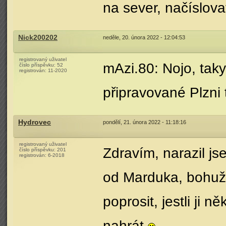
na sever, načíslovat
Nick200202
neděle, 20. února 2022 - 12:04:53
registrovaný uživatel
mAzi.80: Nojo, taky
číslo příspěvku:
52
registrován:
11-2020
připravované Plzni t
Hydrovec
pondělí, 21. února 2022 - 11:18:16
registrovaný uživatel
Zdravím, narazil js
číslo příspěvku:
201
registrován:
6-2018
od Marduka, bohužel
poprosit, jestli ji 
nahrát