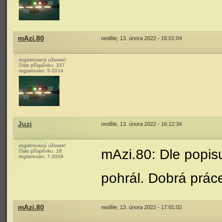
mAzi.80
neděle, 13. února 2022 - 16:01:04
registrovaný uživatel
číslo příspěvku:
337
registrován:
5-2014
Juzi
neděle, 13. února 2022 - 16:12:34
registrovaný uživatel
mAzi.80: Dle popisu
číslo příspěvku:
18
registrován:
7-2009
pohrál. Dobrá prác
mAzi.80
neděle, 13. února 2022 - 17:01:02