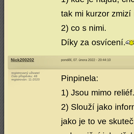
tak mi kurzor zmizí
2) co s nimi.
Díky za osvícení.
Nick200202
pondělí, 07. února 2022 - 20:44:10
registrovaný uživatel
Pinpinela:
číslo příspěvku:
48
registrován:
11-2020
1) Jsou mimo reliéf.
2) Slouží jako inf
jako je to ve skute