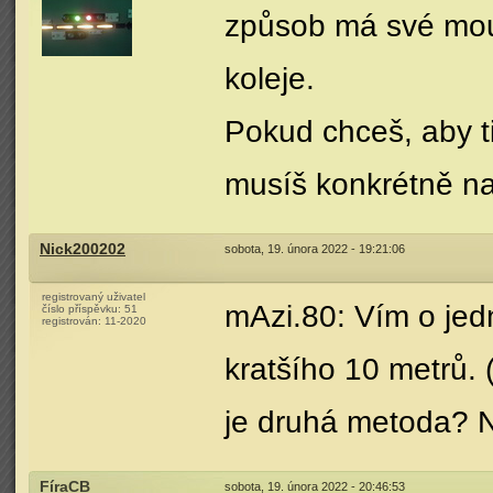
způsob má své mouc
koleje.
Pokud chceš, aby ti 
musíš konkrétně n
Nick200202
sobota, 19. února 2022 - 19:21:06
registrovaný uživatel
mAzi.80: Vím o jed
číslo příspěvku:
51
registrován:
11-2020
kratšího 10 metrů. 
je druhá metoda? N
FíraCB
sobota, 19. února 2022 - 20:46:53