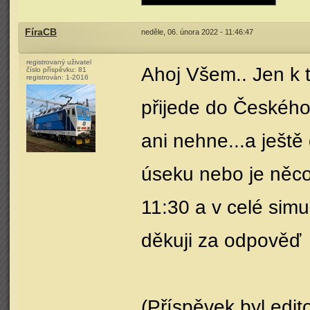
FíraCB
neděle, 06. února 2022 - 11:46:47
registrovaný uživatel
Ahoj Všem.. Jen k t
číslo příspěvku:
81
registrován:
1-2016
přijede do Českého
ani nehne...a ještě
úseku nebo je něc
11:30 a v celé sim
děkuji za odpověď
(Příspěvek byl edit