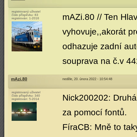
registrovaný uživatel
mAZi.80 // Ten Hlav
číslo příspěvku:
83
registrován:
1-2016
vyhovuje,,akorát pr
odhazuje zadní aut
souprava na č.v 44
mAzi.80
neděle, 20. února 2022 - 10:54:48
registrovaný uživatel
Nick200202: Druhá m
číslo příspěvku:
340
registrován:
5-2014
za pomocí fontů.
FíraCB: Mně to tak