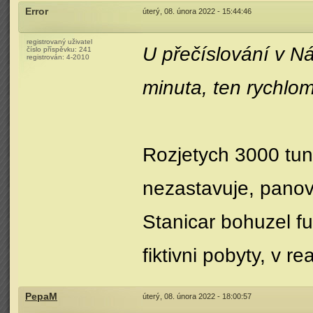
Error
úterý, 08. února 2022 - 15:44:46
registrovaný uživatel
U přečíslování v Ná
číslo příspěvku:
241
registrován:
4-2010
minuta, ten rychlo
Rozjetych 3000 tun
nezastavuje, panove
Stanicar bohuzel fu
fiktivni pobyty, v r
PepaM
úterý, 08. února 2022 - 18:00:57