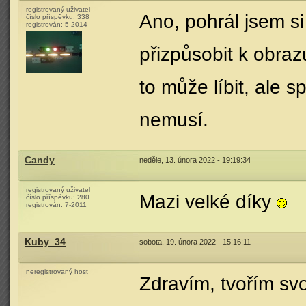
registrovaný uživatel
Ano, pohrál jsem si
číslo příspěvku:
338
registrován:
5-2014
přizpůsobit k obraz
to může líbit, ale 
nemusí.
Candy
neděle, 13. února 2022 - 19:19:34
registrovaný uživatel
Mazi velké díky
číslo příspěvku:
280
registrován:
7-2011
Kuby_34
sobota, 19. února 2022 - 15:16:11
neregistrovaný host
Zdravím, tvořím sv