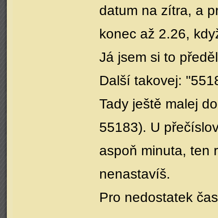
datum na zítra, a p
konec až 2.26, když
Já jsem si to předě
Další takovej: "551
Tady ještě malej d
55183). U přečíslov
aspoň minuta, ten 
nenastavíš.
Pro nedostatek čas