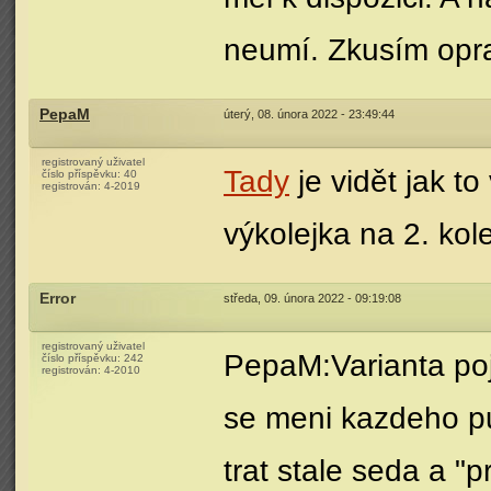
neumí. Zkusím opra
PepaM
úterý, 08. února 2022 - 23:49:44
registrovaný uživatel
Tady
je vidět jak to
číslo příspěvku:
40
registrován:
4-2019
výkolejka na 2. kole
Error
středa, 09. února 2022 - 09:19:08
registrovaný uživatel
PepaM:Varianta poj
číslo příspěvku:
242
registrován:
4-2010
se meni kazdeho pul
trat stale seda a "