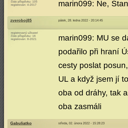
marin099: Ne, Stan
číslo příspěvku:
105
registrován:
4-2017
zveroboj85
pátek, 28. ledna 2022 - 20:14:45
registrovaný uživatel
marin099: MU se dá
číslo příspěvku:
16
registrován:
8-2021
podařilo při hraní
cesty poslat posun, s
UL a když jsem jí to
oba od dráhy, tak 
oba zasmáli
Gabuliatko
středa, 02. února 2022 - 15:28:23