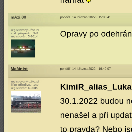
mAzi.80
pondělí, 14. března 2022 - 15:03:41
registrovaný uživatel
Opravy po odehrání
číslo příspěvku:
341
registrován:
5-2014
Mašinist
pondělí, 14. března 2022 - 16:49:07
registrovaný uživatel
KimiR_alias_Luka
číslo příspěvku:
140
registrován:
6-2005
30.1.2022 budou no
nenašel a při updat
to pravda? Nebo j