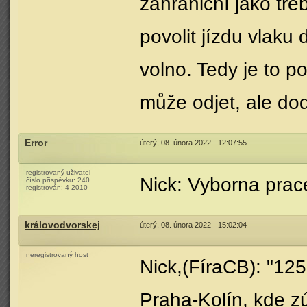
zahraniční jako tř
povolit jízdu vlaku
volno. Tedy je to p
může odjet, ale dod
Error
úterý, 08. února 2022 - 12:07:55
registrovaný uživatel
Nick: Vyborna pra
číslo příspěvku:
240
registrován:
4-2010
královodvorskej
úterý, 08. února 2022 - 15:02:04
neregistrovaný host
Nick,(FíraCB): "125
Praha-Kolín, kde z