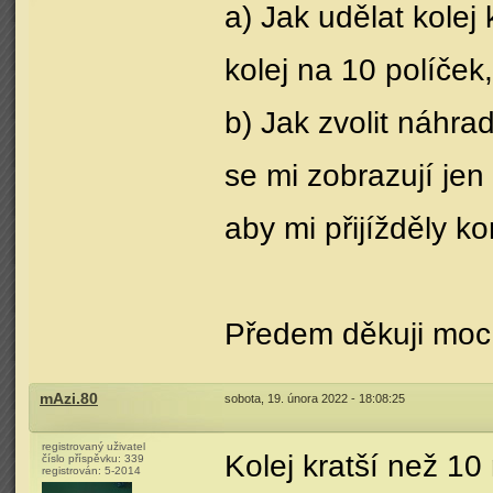
a) Jak udělat kolej
kolej na 10 políček
b) Jak zvolit náhra
se mi zobrazují jen
aby mi přijížděly ko
Předem děkuji moc
mAzi.80
sobota, 19. února 2022 - 18:08:25
registrovaný uživatel
Kolej kratší než 10
číslo příspěvku:
339
registrován:
5-2014