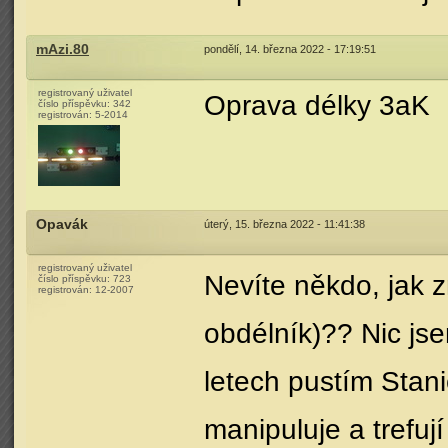
mAzi.80
pondělí, 14. března 2022 - 17:19:51
registrovaný uživatel
Oprava délky 3aK
číslo příspěvku:
342
registrován:
5-2014
Opavák
úterý, 15. března 2022 - 11:41:38
registrovaný uživatel
Nevíte někdo, jak 
číslo příspěvku:
723
registrován:
12-2007
obdélník)?? Nic js
letech pustím Stani
manipuluje a trefují