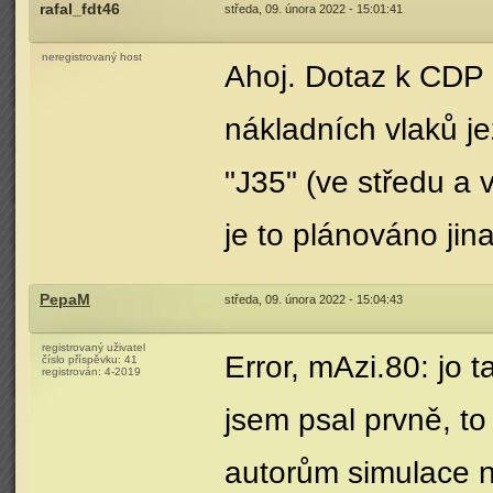
rafal_fdt46
středa, 09. února 2022 - 15:01:41
neregistrovaný host
Ahoj. Dotaz k CDP 
nákladních vlaků j
"J35" (ve středu a
je to plánováno jin
PepaM
středa, 09. února 2022 - 15:04:43
registrovaný uživatel
Error, mAzi.80: jo t
číslo příspěvku:
41
registrován:
4-2019
jsem psal prvně, to 
autorům simulace n