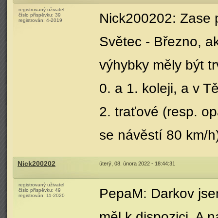
registrovaný uživatel
Nick200202: Zase p
číslo příspěvku:
39
registrován:
4-2019
Světec - Březno, a
výhybky měly být tr
0. a 1. koleji, a v 
2. traťové (resp. o
se návěstí 80 km/h),
Nick200202
úterý, 08. února 2022 - 18:44:31
registrovaný uživatel
PepaM: Darkov jsem
číslo příspěvku:
49
registrován:
11-2020
měl k dispozici. A n