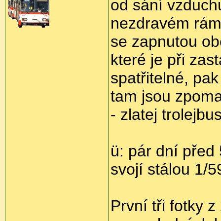
od sání vzduchu
nezdravém rámu)
se zapnutou ob
které je při za
spatřitelné, pa
tam jsou zpomal
- zlatej trolejbus
ü: pár dní před
svojí stálou 1/
První tři fotky 