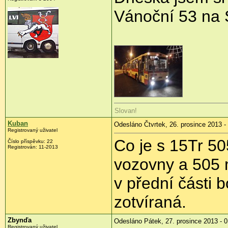
Vánoční 53 na 
Slovan!
Kuban
Odesláno Čtvrtek, 26. prosince 2013 -
Registrovaný uživatel
Co je s 15Tr 5
Číslo příspěvku:
22
Registrován:
11-2013
vozovny a 505 m
v přední části b
zotvíraná.
Zbynďa
Odesláno Pátek, 27. prosince 2013 - 0
Registrovaný uživatel