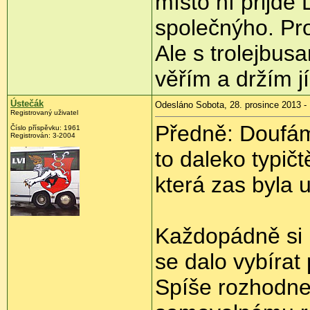
místo ní přijde
společnýho. Pro
Ale s trolejbus
věřím a držím jí
Ústečák
Odesláno Sobota, 28. prosince 2013 -
Registrovaný uživatel
Předně: Doufám
Číslo příspěvku:
1961
Registrován:
3-2004
to daleko typič
která zas byla 
Každopádně si m
se dalo vybírat 
Spíše rozhodne