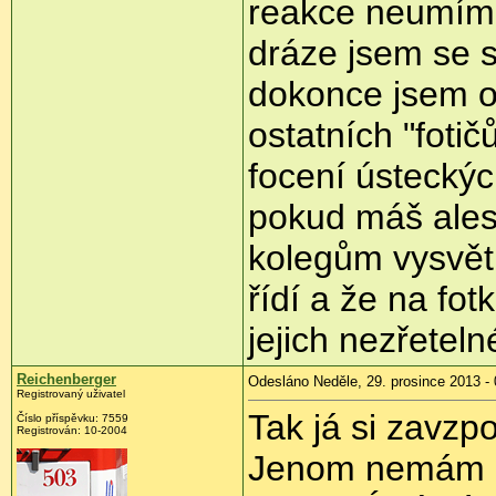
reakce neumím v
dráze jsem se s
dokonce jsem o 
ostatních "foti
focení ústeckýc
pokud máš ales
kolegům vysvětlo
řídí a že na fot
jejich nezřetelné
Reichenberger
Odesláno Neděle, 29. prosince 2013 - 
Registrovaný uživatel
Tak já si zavzp
Číslo příspěvku:
7559
Registrován:
10-2004
Jenom nemám ni