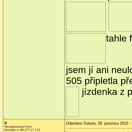
tahle 
jsem jí ani neul
505 připletla p
jízdenka z 
ü
Odesláno Sobota, 28. prosince 2013 -
Neregistrovaný host
Odeslán z:
89.177.17.171