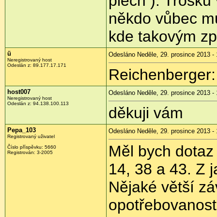
plech
). Trošku 
někdo vůbec mů
kde takovým z
ü
Odesláno Neděle, 29. prosince 2013 - 
Neregistrovaný host
Odeslán z:
89.177.17.171
Reichenberger:
host007
Odesláno Neděle, 29. prosince 2013 - 
Neregistrovaný host
Odeslán z:
94.138.100.113
děkuji vám
Pepa_103
Odesláno Neděle, 29. prosince 2013 - 
Registrovaný uživatel
Měl bych dotaz
Číslo příspěvku:
5660
Registrován:
3-2005
14, 38 a 43. Z 
Nějaké větší zá
opotřebovanos