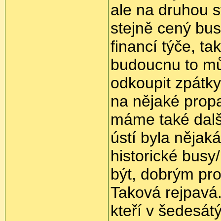
ale na druhou st
stejně cený bus
financí týče, ta
budoucnu to mů
odkoupit zpátky
na nějaké propa
máme také další
ústí byla nějaká
historické busy
být, dobrým pr
Taková rejpavá..
kteří v šedesátý