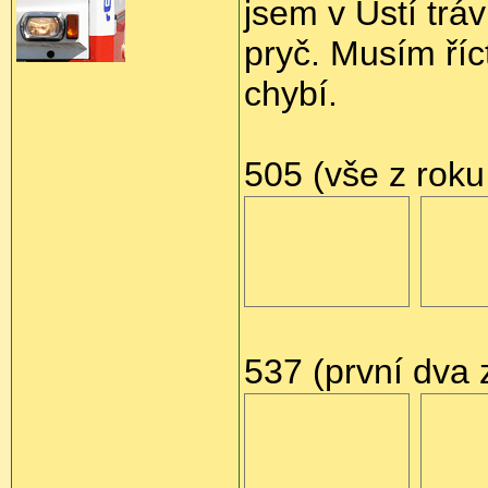
jsem v Ústí trá
pryč. Musím říc
chybí.
505 (vše z roku
537 (první dva 