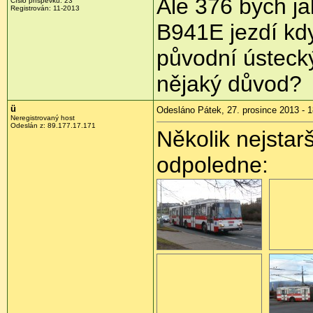
Ale 376 bych ja
Číslo příspěvku:
23
Registrován:
11-2013
B941E jezdí kdy
původní ústeck
nějaký důvod?
ü
Odesláno Pátek, 27. prosince 2013 - 1
Neregistrovaný host
Odeslán z:
89.177.17.171
Několik nejstar
odpoledne: