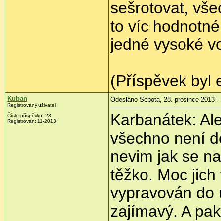
sešrotovat, vš
to víc hodnotné
jedné vysoké vo
(Příspěvek byl 
Kuban
Odesláno Sobota, 28. prosince 2013 -
Registrovaný uživatel
Karbanátek: Ale
Číslo příspěvku:
28
Registrován:
11-2013
všechno není do
nevim jak se na
těžko. Moc jich
vypravován do u
zajímavý. A pak