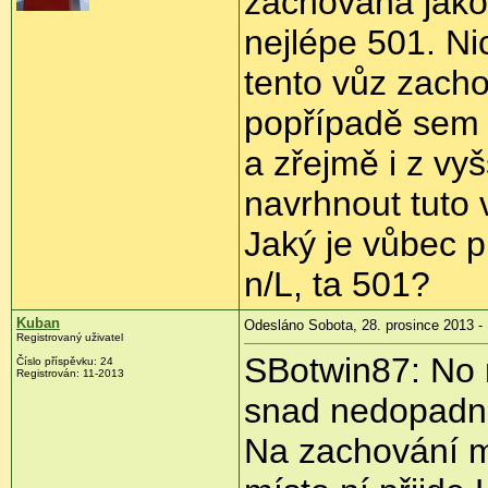
zachována jako 
nejlépe 501. N
tento vůz zach
popřípadě sem 
a zřejmě i z vy
navrhnout tuto
Jaký je vůbec p
n/L, ta 501?
Kuban
Odesláno Sobota, 28. prosince 2013 -
Registrovaný uživatel
SBotwin87: No m
Číslo příspěvku:
24
Registrován:
11-2013
snad nedopadne
Na zachování m