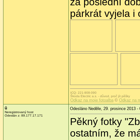
za poslední dob
párkrát vyjela i
ICQ: 221-908-090
Škoda Electric a.s. - důvod, proč jít pěšky
Odkaz na moje fotoalba
©
Odkaz na m
ü
Odesláno Neděle, 29. prosince 2013 - 
Neregistrovaný host
Odeslán z:
89.177.17.171
Pěkný fotky "Z
ostatním, že m