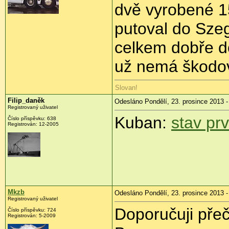
dvě vyrobené 1
putoval do Szeg
celkem dobře d
už nemá škodov
Slovan!
Filip_daněk
Odesláno Pondělí, 23. prosince 2013 -
Registrovaný uživatel
Kuban:
stav pr
Číslo příspěvku:
638
Registrován:
12-2005
Mkzb
Odesláno Pondělí, 23. prosince 2013 -
Registrovaný uživatel
Doporučuji pře
Číslo příspěvku:
724
Registrován:
5-2009