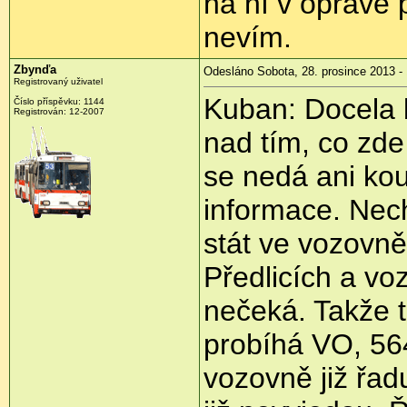
na ní v opravě 
nevím.
Zbynďa
Odesláno Sobota, 28. prosince 2013 -
Registrovaný uživatel
Kuban: Docela b
Číslo příspěvku:
1144
Registrován:
12-2007
nad tím, co zde 
se nedá ani kou
informace. Nech
stát ve vozovně 
Předlicích a vo
nečeká. Takže 
probíhá VO, 56
vozovně již řad