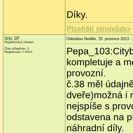
Díky.
Plzeňští strojvůdci
"
Urbi_DP
Odesláno Neděle, 29. prosince 2013 - 
Registrovaný uživatel
Pepa_103:Cityb
Číslo příspěvku:
5
Registrován:
7-2013
kompletuje a mě
provozní.
č.38 měl údajně
dveře)možná i n
nejspíše s prov
odstavena na pr
náhradní díly.