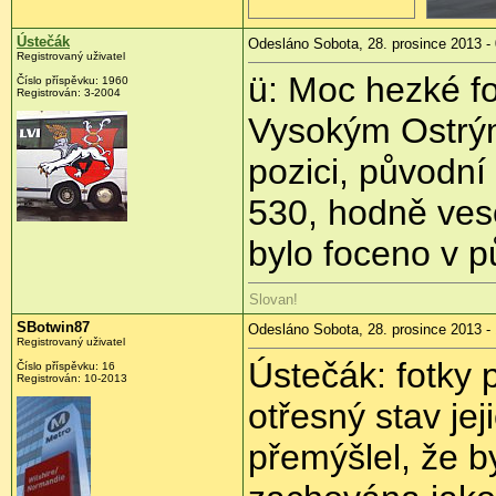
Ústečák
Odesláno Sobota, 28. prosince 2013 -
Registrovaný uživatel
ü: Moc hezké f
Číslo příspěvku:
1960
Registrován:
3-2004
Vysokým Ostrým
pozici, původní
530, hodně vese
bylo foceno v pů
Slovan!
SBotwin87
Odesláno Sobota, 28. prosince 2013 -
Registrovaný uživatel
Ústečák: fotky 
Číslo příspěvku:
16
Registrován:
10-2013
otřesný stav je
přemýšlel, že b