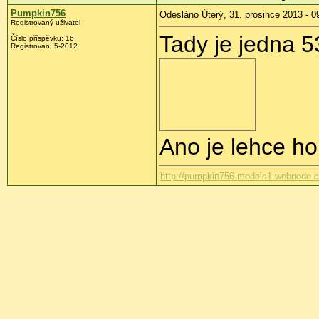
Pumpkin756
Odesláno Úterý, 31. prosince 2013 - 0
Registrovaný uživatel
Tady je jedna 5
Číslo příspěvku:
16
Registrován:
5-2012
Ano je lehce hor
http://pumpkin756-models1.webnode.c