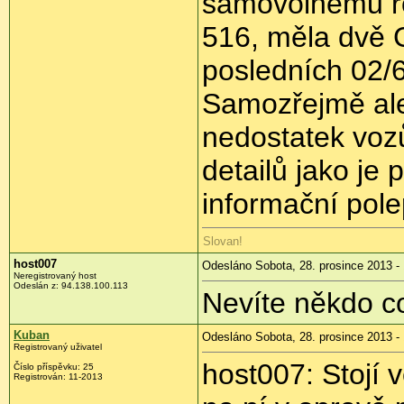
samovolnému ro
516, měla dvě 
posledních 02/6
Samozřejmě ale 
nedostatek voz
detailů jako je
informační polep
Slovan!
host007
Odesláno Sobota, 28. prosince 2013 -
Neregistrovaný host
Odeslán z:
94.138.100.113
Nevíte někdo c
Kuban
Odesláno Sobota, 28. prosince 2013 -
Registrovaný uživatel
host007: Stojí 
Číslo příspěvku:
25
Registrován:
11-2013