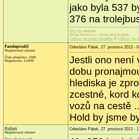
jako byla 537 b
376 na trolejbus
ICQ: 221-908-090
Škoda Electric a.s. - důvod, proč jít pěšky
Odkaz na moje fotoalba
©
Odkaz na m
Fandaprudič
Odesláno Pátek, 27. prosince 2013 - 0
Registrovaný uživatel
Jestli ono není 
Číslo příspěvku:
2369
Registrován:
3-2009
dobu pronajmou
hlediska je zpr
zcestné, kord 
vozů na cestě ..
Hold by jsme byl
Kuban
Odesláno Pátek, 27. prosince 2013 - 1
Registrovaný uživatel