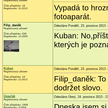
Registrovaný uživatel
Vypadá to hrozn
Číslo příspěvku:
18
Registrován:
11-2013
fotoaparát.
Filip_daněk
Odesláno Pondělí, 23. prosince 2013 -
Registrovaný uživatel
Kuban: No,příšt
Číslo příspěvku:
639
Registrován:
12-2005
kterých je pozna
Kuban
Odesláno Pondělí, 23. prosince 2013 -
Registrovaný uživatel
Filip_daněk: To
Číslo příspěvku:
19
Registrován:
11-2013
dodržet slovo.
Ústečák
Odesláno Úterý, 24. prosince 2013 - 2
Registrovaný uživatel
Dneska jsem si p
Číslo příspěvku:
1958
Registrován:
3-2004