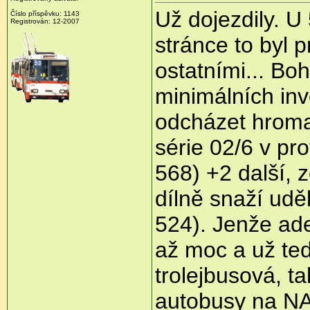
Už dojezdily. U
Číslo příspěvku:
1143
Registrován:
12-2007
stránce to byl 
ostatními... Bo
minimálních inve
odcházet hroma
série 02/6 v pr
568) +2 další, 
dílně snaží udě
524). Jenže ad
až moc a už te
trolejbusová, ta
autobusy na NAD