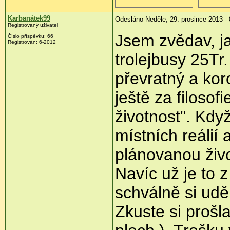
Karbanátek99
Odesláno Neděle, 29. prosince 2013 - 
Registrovaný uživatel
Jsem zvědav, ja
Číslo příspěvku:
66
Registrován:
6-2012
trolejbusy 25Tr
převratný a koro
ještě za filoso
životnost". Kdy
místních reálií
plánovanou živo
Navíc už je to z
schválně si udě
Zkuste si prošl