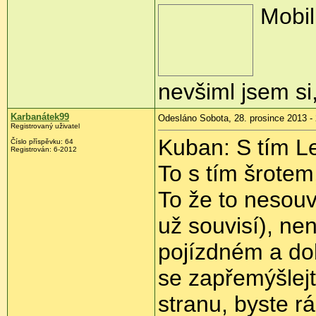
Mobil 
nevšiml jsem si
Karbanátek99
Odesláno Sobota, 28. prosince 2013 -
Registrovaný uživatel
Kuban: S tím L
Číslo příspěvku:
64
Registrován:
6-2012
To s tím šrote
To že to nesouv
už souvisí), nen
pojízdném a dob
se zapřemýšlej
stranu, byste r