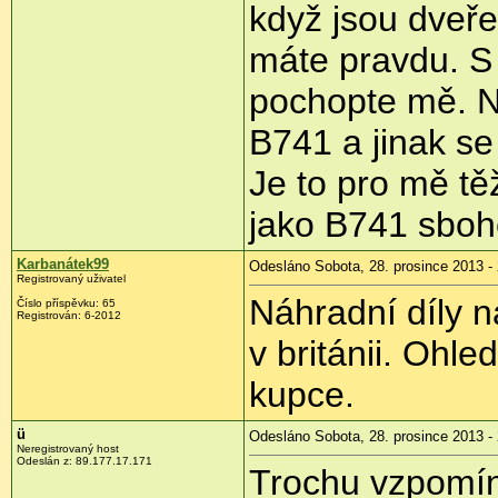
když jsou dveře
máte pravdu. S 
pochopte mě. N
B741 a jinak se
Je to pro mě tě
jako B741 sbo
Karbanátek99
Odesláno Sobota, 28. prosince 2013 - 
Registrovaný uživatel
Náhradní díly n
Číslo příspěvku:
65
Registrován:
6-2012
v británii. Ohle
kupce.
ü
Odesláno Sobota, 28. prosince 2013 -
Neregistrovaný host
Odeslán z:
89.177.17.171
Trochu vzpomín