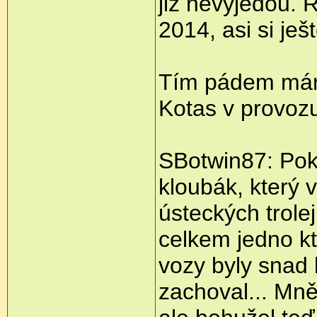
již nevyjedou. 
2014, asi si ješ
Tím pádem mám
Kotas v provozu
SBotwin87: Poku
kloubák, který 
ústeckých trolej
celkem jedno kt
vozy byly snad 
zachoval... Mně