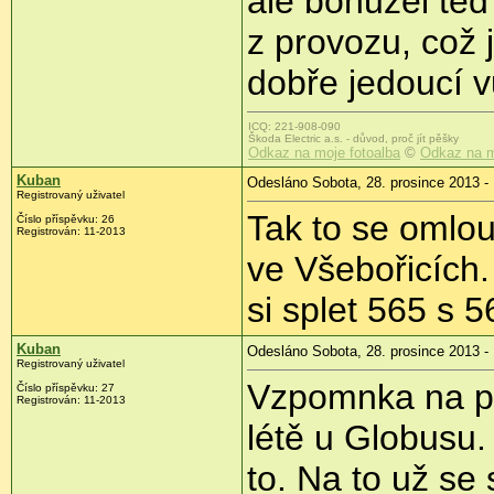
ale bohužel teď 
z provozu, což 
dobře jedoucí v
ICQ: 221-908-090
Škoda Electric a.s. - důvod, proč jít pěšky
Odkaz na moje fotoalba
©
Odkaz na m
Kuban
Odesláno Sobota, 28. prosince 2013 -
Registrovaný uživatel
Tak to se omlou
Číslo příspěvku:
26
Registrován:
11-2013
ve Všebořicích.
si splet 565 s 5
Kuban
Odesláno Sobota, 28. prosince 2013 -
Registrovaný uživatel
Vzpomnka na pr
Číslo příspěvku:
27
Registrován:
11-2013
létě u Globusu.
to. Na to už se