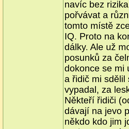
navíc bez rizik
pořvávat a různ
tomto místě zc
IQ. Proto na k
dálky. Ale už m
posunků za čeln
dokonce se mi už
a řidič mi sděli
vypadal, za le
Někteří řidiči (
dávají na jevo p
někdo kdo jim jd