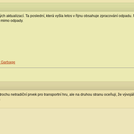
ch aktualizací. Ta poslední, která vyšla letos v řijnu obsahuje zpracování odpadu. N
k mimo odpady.
e Garbage
ochu netradiční prvek pro transportní hru, ale na druhou stranu oceňuji, že vývojáři
m