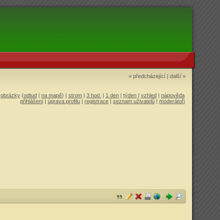
« předcházející
|
další »
|
obrázky
(
odtud
|
na mapě
) |
strom
|
3 hod.
|
1 den
|
týden
|
vzhled
|
nápověda
přihlášení
|
úprava profilu
|
registrace
|
seznam uživatelů
|
moderátoři