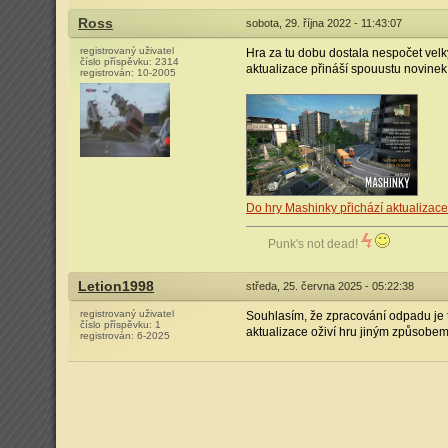
Ross
sobota, 29. října 2022 - 11:43:07
registrovaný uživatel
Hra za tu dobu dostala nespočet velký
číslo příspěvku:
2314
aktualizace přináší spouustu novine
registrován:
10-2005
Do hry Mashinky přichází aktualizac
Punk's not dead!
Letion1998
středa, 25. června 2025 - 05:22:38
registrovaný uživatel
Souhlasím, že zpracování odpadu je tr
číslo příspěvku:
1
aktualizace oživí hru jiným způsobe
registrován:
6-2025