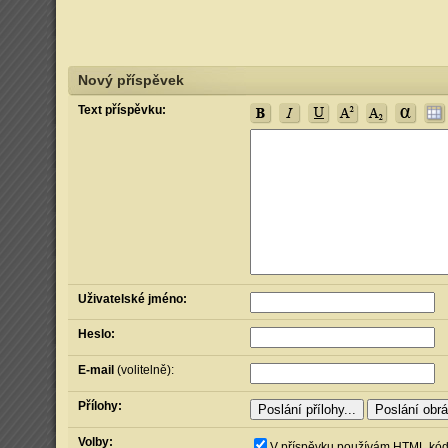
Nový příspěvek
Text příspěvku:
Uživatelské jméno:
Heslo:
E-mail
(volitelně):
Přílohy:
Volby:
V příspěvku používám HTML kó