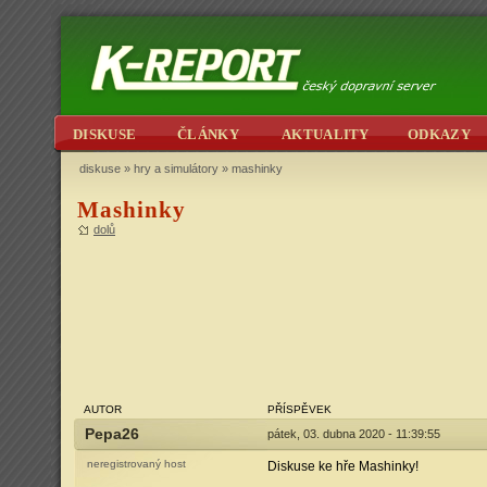
DISKUSE
ČLÁNKY
AKTUALITY
ODKAZY
diskuse
»
hry a simulátory
» mashinky
Mashinky
dolů
AUTOR
PŘÍSPĚVEK
Pepa26
pátek, 03. dubna 2020 - 11:39:55
neregistrovaný host
Diskuse ke hře Mashinky!