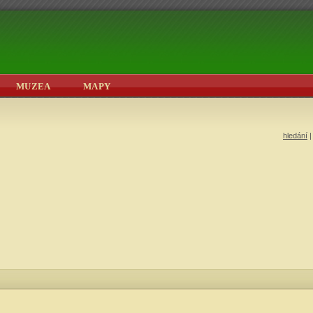
MUZEA
MAPY
hledání