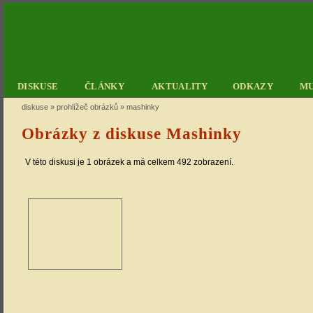
DISKUSE
ČLÁNKY
AKTUALITY
ODKAZY
M
diskuse
»
prohlížeč obrázků
»
mashinky
Obrázky z diskuse Mashinky
V této diskusi je 1 obrázek a má celkem 492 zobrazení.