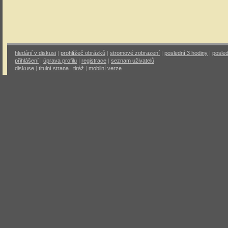
hledání v diskusi
|
prohlížeč obrázků
|
stromové zobrazení
|
poslední 3 hodiny
|
posled
přihlášení
|
úprava profilu
|
registrace
|
seznam uživatelů
diskuse
|
titulní strana
|
tiráž
|
mobilní verze