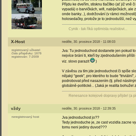
Přijdu ke dveřím, stisknu tlačítko (ať již vně 
vypadá) o barvičkách, wifi, nabíječkách, ale 
onde banky...), dodržování (v rámci možností)
holosedačky, protože je to jednodušší, než vy
Cynik - tak říká optimista realistovi...
X-Host
neděle, 30. prosince 2018 - 11:08:03
registrovaný uživatel
Jva: Tu jednoduchost dostanete jen pokud t
číslo příspěvku:
1676
nejvíce brání ti, kteří by zjednodušením přiš
registrován:
7-2009
viz. slovo parazit
)
V závěsu za tím jde jednoduchost či spíše s
nějaký "geek", pro kterého to bude "triviální
podrobovat před nasazením (tj. před násilným 
globálně-politické... (Jaká je realita bohužel
Renesance kolejové dopravy přijde! (a při
vždy
neděle, 30. prosince 2018 - 12:39:35
neregistrovaný host
Jva jednoduchost jo??
Tedy jednoduche je, ze cast vozidla zacne vy
tomu neni jediny duvod???