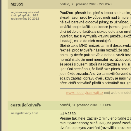
M2359
neděle, 30. prosince 2018 - 22:08:43
registrovaný uživatel
Paul2no: přesně tak, plně s tebou souhlasím,
číslo příspěvku:
928
slyšel názor, proč by vůbec měli nad tím přem
registrován:
10-2012
nějaké barevné diodové pásky, to už vůbec. J
zmáčkl oboje tlačítka, dokonce jsem na jedné p
chci jet dolu u tlačítka s šipkou dolu a co mys
vysvětlit, tak si vymyslíá kravinu jakože, ja
ti nadají, co se do nich montuješ.
Stejně tak u MHD, můžeš tam mít deset zvukov
řekneš, proč ty dveře násilím rozráží, že stač
on mu ty dveře pak otevře a nebo u vozů bez p
normální, ale že neni normální rozrážet dveře, 
že jedeš s busem, stojíš na rozjezdu a jen jsi 
ujet. Oni nechápou, že řidič skrz plech nevid
jde někde zezadu. A to, že tam svítí červené 
zda by zaplatil opravu dveří, kdyby je násiln
přeci chtěl schválně přivřít a schválně mu ujet
www.modelytramvaji.cz
můj web o modele
cestujícíxdveře
pondělí, 31. prosince 2018 - 10:13:40
neregistrovaný host
ad M2359:
Přesně tak, hele, zážitek z minulého týdne z
minut (vliv nehody, silná IAD), na jedné zast
dveře do pokynu zavírání (rozsvítila a rozez