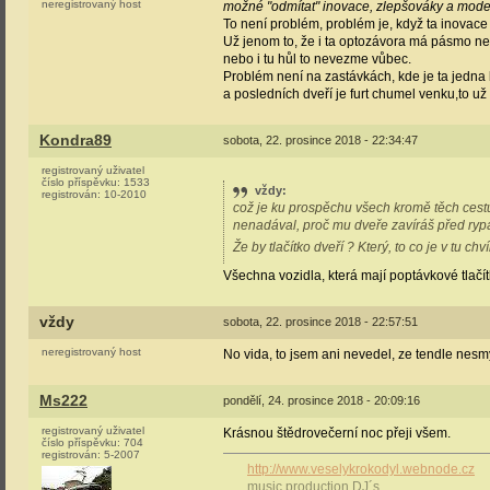
neregistrovaný host
možné "odmítat" inovace, zlepšováky a modern
To není problém, problém je, když ta inovace 
Už jenom to, že i ta optozávora má pásmo nec
nebo i tu hůl to nevezme vůbec.
Problém není na zastávkách, kde je ta jedna 
a posledních dveří je furt chumel venku,to už 
Kondra89
sobota, 22. prosince 2018 - 22:34:47
registrovaný uživatel
číslo příspěvku:
1533
vždy
:
registrován:
10-2010
což je ku prospěchu všech kromě těch cestují
nenadával, proč mu dveře zavíráš před ryp
Že by tlačítko dveří ? Který, to co je v tu chv
Všechna vozidla, která mají poptávkové tlačítk
vždy
sobota, 22. prosince 2018 - 22:57:51
neregistrovaný host
No vida, to jsem ani nevedel, ze tendle nesmy
Ms222
pondělí, 24. prosince 2018 - 20:09:16
registrovaný uživatel
Krásnou štědrovečerní noc přeji všem.
číslo příspěvku:
704
registrován:
5-2007
http://www.veselykrokodyl.webnode.cz
music production DJ´s