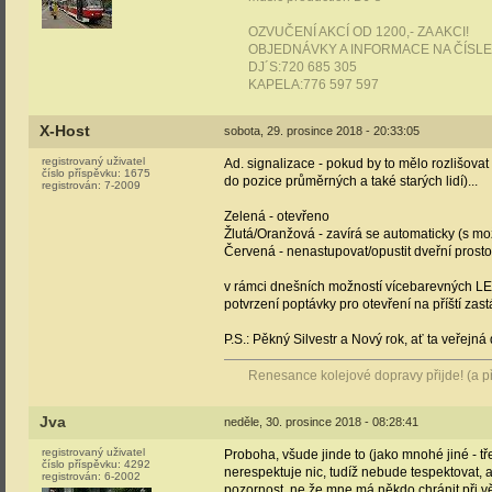
OZVUČENÍ AKCÍ OD 1200,- ZA AKCI!
OBJEDNÁVKY A INFORMACE NA ČÍSLE
DJ´S:720 685 305
KAPELA:776 597 597
X-Host
sobota, 29. prosince 2018 - 20:33:05
registrovaný uživatel
Ad. signalizace - pokud by to mělo rozlišovat 
číslo příspěvku:
1675
do pozice průměrných a také starých lidí)...
registrován:
7-2009
Zelená - otevřeno
Žlutá/Oranžová - zavírá se automaticky (s mož
Červená - nenastupovat/opustit dveřní prosto
v rámci dnešních možností vícebarevných LED
potvrzení poptávky pro otevření na příští zas
P.S.: Pěkný Silvestr a Nový rok, ať ta veřejná 
Renesance kolejové dopravy přijde! (a při
Jva
neděle, 30. prosince 2018 - 08:28:41
registrovaný uživatel
Proboha, všude jinde to (jako mnohé jiné - tř
číslo příspěvku:
4292
nerespektuje nic, tudíž nebude tespektovat,
registrován:
6-2002
pozornost, ne že mne má někdo chránit při v