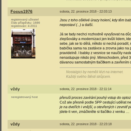
Focus1976
sobota, 22. prosince 2018 - 22:03:13
registrovaný uživatel
Jsou z toho ošklivé úrazy holení, kdy těm b
číslo příspěvku:
1686
nepostaví (...)
a další.
registrován:
4-2011
Já se tady nechci rozhodně vyvyšovat na důc
zlepšováky a modernizaci jen kvůli lidem, k
sebe, jak se to dělá, někdo si nechá poradit,
babička sama na zastávce a zrovna jako na pot
pravidelně. I babky z vesnice se naučily nast
nenastupuje nikdo jiný. Mimochodem, před 30 
dávanou samostatným tlačítkem a zavřením dv
Nostalgici by neměli lézt na internet.
Každý svého štěstí strůjcem.
vždy
sobota, 22. prosince 2018 - 22:11:14
neregistrovaný host
přeruší proces zavírání pouhý vstup do optoz
Což ale přesně podle SPP cestující udělat nesmí
je na dveřích i vnější, u otevřených i zevnitř p
jdete-li ven, zmáčkněte si tlačítko z venku ....
vždy
sobota, 22. prosince 2018 - 22:23:18