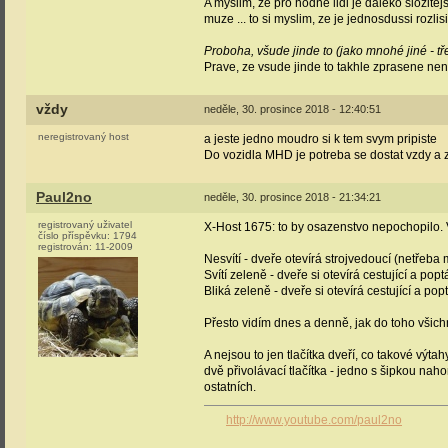
A myslim, ze pro hodne lidi je daleko slozite
muze ... to si myslim, ze je jednosdussi rozli
Proboha, všude jinde to (jako mnohé jiné - tř
Prave, ze vsude jinde to takhle zprasene neni 
vždy
neděle, 30. prosince 2018 - 12:40:51
neregistrovaný host
a jeste jedno moudro si k tem svym pripiste
Do vozidla MHD je potreba se dostat vzdy a z
Paul2no
neděle, 30. prosince 2018 - 21:34:21
registrovaný uživatel
X-Host 1675: to by osazenstvo nepochopilo. V
číslo příspěvku:
1794
registrován:
11-2009
Nesvítí - dveře otevírá strojvedoucí (netřeba
Svítí zeleně - dveře si otevírá cestující a p
Bliká zeleně - dveře si otevírá cestující a po
Přesto vidím dnes a denně, jak do toho všich
A nejsou to jen tlačítka dveří, co takové výta
dvě přivolávací tlačítka - jedno s šipkou nah
ostatních.
http://www.youtube.com/paul2no