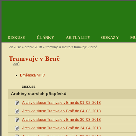
DISKUSE
ČLÁNKY
AKTUALITY
ODKAZY
M
diskuse
»
archiv 2018
»
tramvaje a metro
» tramvaje v brně
Tramvaje v Brně
dolů
Brněnská MHD
DISKUSE
Archivy starších příspěvků
Archiv diskuse Tramvaje v Brně do 01. 02. 2018
Archiv diskuse Tramvaje v Brně do 04. 03. 2018
Archiv diskuse Tramvaje v Brně do 30. 03. 2018
Archiv diskuse Tramvaje v Brně do 24. 04. 2018