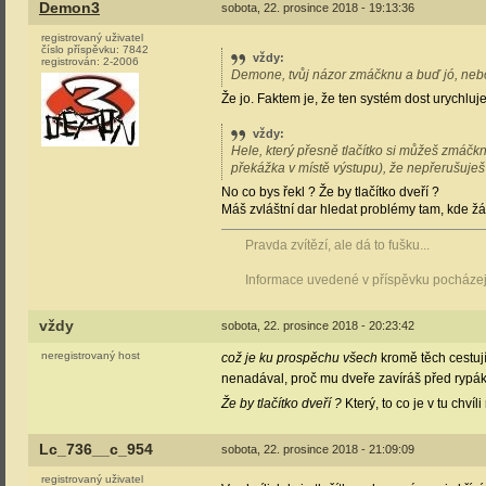
Demon3
sobota, 22. prosince 2018 - 19:13:36
registrovaný uživatel
číslo příspěvku:
7842
vždy
:
registrován:
2-2006
Demone, tvůj názor zmáčknu a buď jó, nebo
Že jo. Faktem je, že ten systém dost urychluj
vždy
:
Hele, který přesně tlačítko si můžeš zmáčkn
překážka v místě výstupu), že nepřerušuješ
No co bys řekl ? Že by tlačítko dveří ?
Máš zvláštní dar hledat problémy tam, kde ž
Pravda zvítězí, ale dá to fušku...
Informace uvedené v příspěvku pocházejí
vždy
sobota, 22. prosince 2018 - 20:23:42
neregistrovaný host
což je ku prospěchu všech
kromě těch cestujíc
nenadával, proč mu dveře zavíráš před rypá
Že by tlačítko dveří ?
Který, to co je v tu chvíl
Lc_736__c_954
sobota, 22. prosince 2018 - 21:09:09
registrovaný uživatel