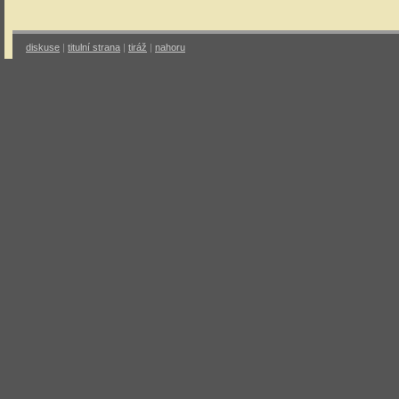
diskuse
|
titulní strana
|
tiráž
|
nahoru