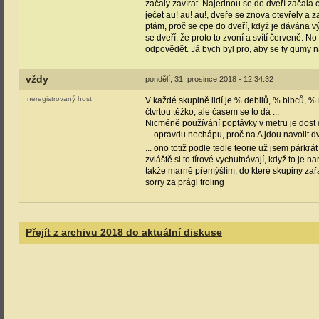
začaly zavírat. Najednou se do dveří začala c
ječet au! au! au!, dveře se znova otevřely a 
ptám, proč se cpe do dveří, když je dávána vý
se dveří, že proto to zvoní a svítí červeně. 
odpovědět. Já bych byl pro, aby se ty gumy 
vždy
pondělí, 31. prosince 2018 - 12:34:32
neregistrovaný host
V každé skupině lidí je % debilů, % blbců, % 
čtvrtou těžko, ale časem se to dá ...
Nicméně používání poptávky v metru je dost di
... opravdu nechápu, proč na A jdou navolit dv
... ono totiž podle tedle teorie už jsem párkr
zvláště si to fírové vychutnávají, když to je
takže marně přemýšlím, do které skupiny zařa
sorry za prágl troling
Přejít z archivu 2018 do aktuální diskuse