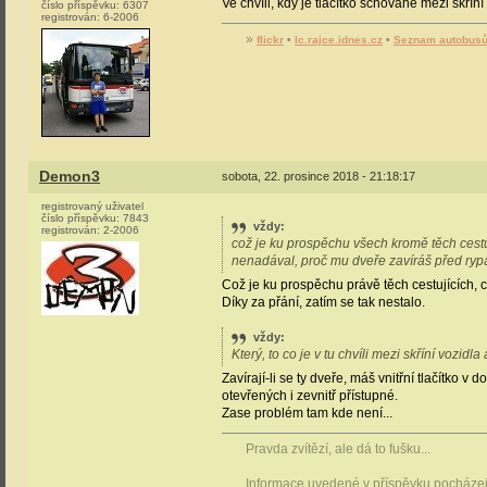
Ve chvíli, kdy je tlačítko schované mezi skří
číslo příspěvku:
6307
registrován:
6-2006
»
flickr
•
lc.rajce.idnes.cz
•
Seznam autobus
Demon3
sobota, 22. prosince 2018 - 21:18:17
registrovaný uživatel
číslo příspěvku:
7843
vždy
:
registrován:
2-2006
což je ku prospěchu všech kromě těch cestují
nenadával, proč mu dveře zavíráš před ryp
Což je ku prospěchu právě těch cestujících, c
Díky za přání, zatím se tak nestalo.
vždy
:
Který, to co je v tu chvíli mezi skříní vozidla
Zavírají-li se ty dveře, máš vnitřní tlačítko v d
otevřených i zevnitř přístupné.
Zase problém tam kde není...
Pravda zvítězí, ale dá to fušku...
Informace uvedené v příspěvku pocházejí