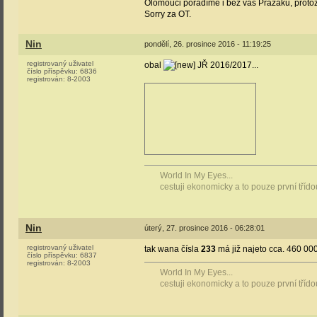
Olomouci poradíme i bez vás Pražáků, proto
Sorry za OT.
Nin
pondělí, 26. prosince 2016 - 11:19:25
registrovaný uživatel
obal
JŘ 2016/2017...
číslo příspěvku:
6836
registrován:
8-2003
World In My Eyes...
cestuji ekonomicky a to pouze první tříd
Nin
úterý, 27. prosince 2016 - 06:28:01
registrovaný uživatel
tak wana čísla
233
má již najeto cca. 460 000
číslo příspěvku:
6837
registrován:
8-2003
World In My Eyes...
cestuji ekonomicky a to pouze první tříd