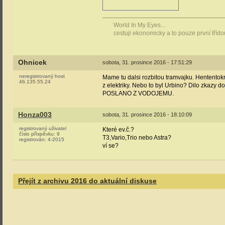
World In My Eyes...
cestuji ekonomicky a to pouze první tříd
Ohnicek
sobota, 31. prosince 2016 - 17:51:29
neregistrovaný host
Mame tu dalsi rozbitou tramvajku. Hententokra
46.135.55.24
z elektriky. Nebo to byl Urbino? Dilo zkazy do
POSLANO Z VODOJEMU.
Honza003
sobota, 31. prosince 2016 - 18:10:09
registrovaný uživatel
Které ev.č.?
číslo příspěvku:
9
T3,Vario,Trio nebo Astra?
registrován:
4-2015
ví se?
Přejít z archivu 2016 do aktuální diskuse