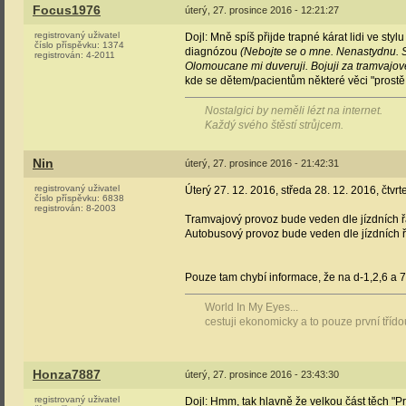
Focus1976
úterý, 27. prosince 2016 - 12:21:27
registrovaný uživatel
Dojl: Mně spíš přijde trapné kárat lidi ve sty
číslo příspěvku:
1374
diagnózou
(Nebojte se o mne. Nenastydnu. S
registrován:
4-2011
Olomoucane mi duveruji. Bojuji za tramvajov
kde se dětem/pacientům některé věci "prostě ne
Nostalgici by neměli lézt na internet.
Každý svého štěstí strůjcem.
Nin
úterý, 27. prosince 2016 - 21:42:31
registrovaný uživatel
Úterý 27. 12. 2016, středa 28. 12. 2016, čtvr
číslo příspěvku:
6838
registrován:
8-2003
Tramvajový provoz bude veden dle jízdních ř
Autobusový provoz bude veden dle jízdních ř
Pouze tam chybí informace, že na d-1,2,6 a 7 
World In My Eyes...
cestuji ekonomicky a to pouze první tříd
Honza7887
úterý, 27. prosince 2016 - 23:43:30
registrovaný uživatel
Dojl: Hmm, tak hlavně že velkou část těch "P