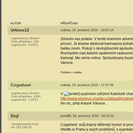
AUTOR
PŘÍSPĚVEK
Urbino12
sobota, 24. prosince 2016 - 10:57:14
registrovaný uživatel
Zdravim vas pratele. V tomto krasnem advent
číslo příspěvku:
183
provoz. Je krasne sledovat tramvajovy pohy
registrován:
3-2013
baliku novin. Rokuji s okolojdoucimi spoluo
Rozmyslim nad dalsimi opatrenimi vedoucimi
tramvaji. Me verne volice. Spoluobcany touz
Vanoce.
Posláno z mobilu.
Cogwheel
sobota, 24. prosince 2016 - 17:57:49
registrovaný uživatel
V
azylovém zařízení Katolické chari
číslo příspěvku:
4390
http://www.olomouc.charita.cz/aktuality/zahra
registrován:
1-2012
No nic, přeji krásné Vánoce...
Dojl
pondělí, 26. prosince 2016 - 08:25:31
neregistrovaný host
Cogwheel: svůj trapný dětinský humor si pro
46.135.168.30
Hleďte si Prahy a svých problémů, s oupnkárd,