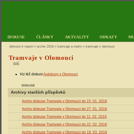
DISKUSE
ČLÁNKY
AKTUALITY
ODKAZY
M
diskuse k-report
»
archiv 2016
»
tramvaje a metro
» tramvaje v olomouci
Tramvaje v Olomouci
dolů
Viz též diskusi
Autobusy v Olomouci
.
DISKUSE
Archivy starších příspěvků
Archiv diskuse Tramvaje v Olomouci do 15. 01. 2016
Archiv diskuse Tramvaje v Olomouci do 27. 01. 2016
Archiv diskuse Tramvaje v Olomouci do 11. 02. 2016
Archiv diskuse Tramvaje v Olomouci do 22. 02. 2016
Archiv diskuse Tramvaje v Olomouci do 16. 03. 2016