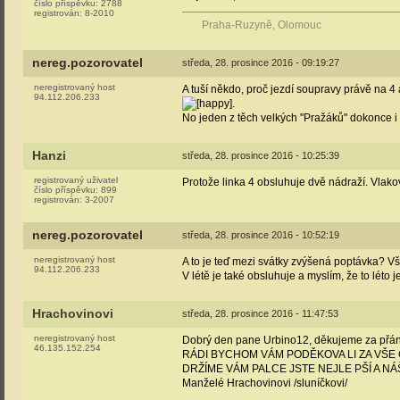
číslo příspěvku:
2788
registrován:
8-2010
Praha-Ruzyně, Olomouc
nereg.pozorovatel
středa, 28. prosince 2016 - 09:19:27
neregistrovaný host
A tuší někdo, proč jezdí soupravy právě na 
94.112.206.233
.
No jeden z těch velkých "Pražáků" dokonce i P
Hanzi
středa, 28. prosince 2016 - 10:25:39
registrovaný uživatel
Protože linka 4 obsluhuje dvě nádraží. Vlak
číslo příspěvku:
899
registrován:
3-2007
nereg.pozorovatel
středa, 28. prosince 2016 - 10:52:19
neregistrovaný host
A to je teď mezi svátky zvýšená poptávka? V
94.112.206.233
V létě je také obsluhuje a myslím, že to léto
Hrachovinovi
středa, 28. prosince 2016 - 11:47:53
neregistrovaný host
Dobrý den pane Urbino12, děkujeme za přání
46.135.152.254
RÁDI BYCHOM VÁM PODĚKOVA LI ZA VŠE
DRŽÍME VÁM PALCE JSTE NEJLE PŠÍ A NÁŠ! T
Manželé Hrachovinovi /sluníčkovi/