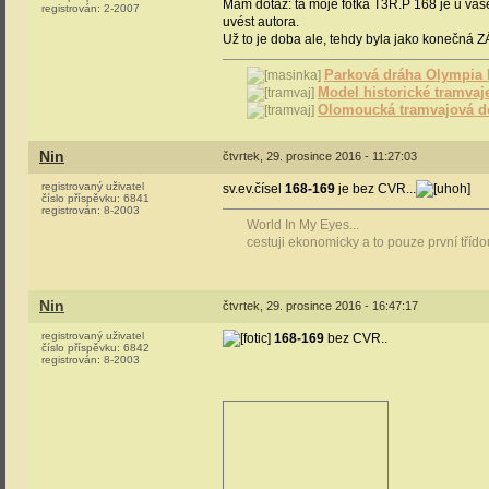
Mám dotaz: ta moje fotka T3R.P 168 je u vaš
registrován:
2-2007
uvést autora.
Už to je doba ale, tehdy byla jako konečn
Parková dráha Olympia
Model historické tramvaje
Olomoucká tramvajová dop
Nin
čtvrtek, 29. prosince 2016 - 11:27:03
registrovaný uživatel
sv.ev.čísel
168-169
je bez CVR...
číslo příspěvku:
6841
registrován:
8-2003
World In My Eyes...
cestuji ekonomicky a to pouze první tříd
Nin
čtvrtek, 29. prosince 2016 - 16:47:17
registrovaný uživatel
168-169
bez CVR..
číslo příspěvku:
6842
registrován:
8-2003