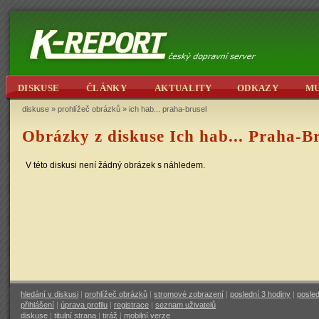
DISKUSE
ČLÁNKY
AKTUALITY
ODKAZY
M
diskuse
»
prohlížeč obrázků
»
ich hab... praha-brusel
Obrázky z diskuse Ich hab... Praha-Br
V této diskusi není žádný obrázek s náhledem.
hledání v diskusi
|
prohlížeč obrázků
|
stromové zobrazení
|
poslední 3 hodiny
|
posled
přihlášení
|
úprava profilu
|
registrace
|
seznam uživatelů
diskuse
|
titulní strana
|
tiráž
|
mobilní verze