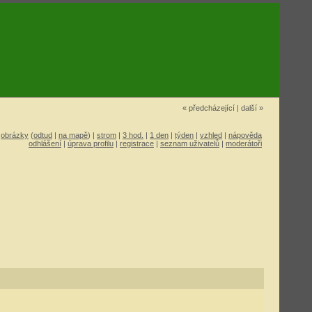
« předcházející
|
další »
|
obrázky
(
odtud
|
na mapě
) |
strom
|
3 hod.
|
1 den
|
týden
|
vzhled
|
nápověda
odhlášení
|
úprava profilu
|
registrace
|
seznam uživatelů
|
moderátoři