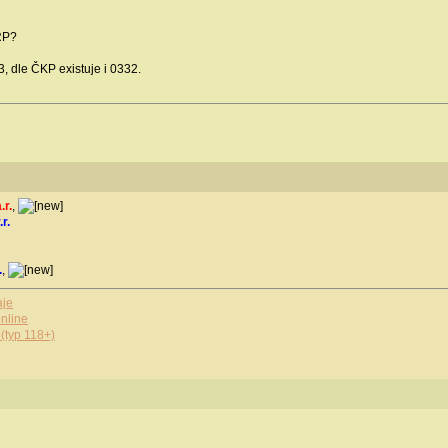
RP?
, dle ČKP existuje i 0332.
.r.
,
.r.
.
,
aje
nline
(typ 118+)