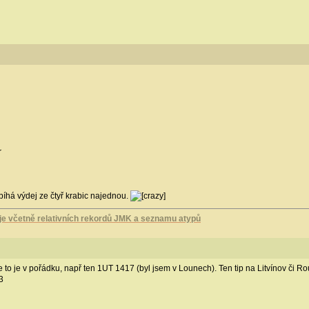
r
bíhá výdej ze čtyř krabic najednou.
 včetně relativních rekordů JMK a seznamu atypů
e to je v pořádku, např ten 1UT 1417 (byl jsem v Lounech). Ten tip na Litvínov či Ro
3