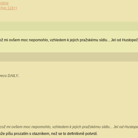
nline
(typ 118+)
což mi ovšem moc nepomohlo, vzhledem k jejich pražskému sídlu... Jel od Hustopeč
veco DAILY..
, což mi ovšem moc nepomohlo, vzhledem k jejich pražskému sídlu... Jel od Hustop
kže píšu prozatím s otazníkem, než se to definitivně potvrdí.