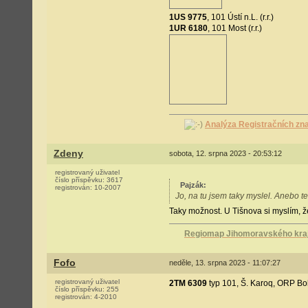
1US 9775
, 101 Ústí n.L. (r.r.)
1UR 6180
, 101 Most (r.r.)
Analýza Registračních zn
Zdeny
sobota, 12. srpna 2023 - 20:53:12
registrovaný uživatel
číslo příspěvku:
3617
Pajzák
:
registrován:
10-2007
Jo, na tu jsem taky myslel. Anebo t
Taky možnost. U Tišnova si myslím, ž
Regiomap Jihomoravského kraje
Fofo
neděle, 13. srpna 2023 - 11:07:27
registrovaný uživatel
2TM 6309
typ 101, Š. Karoq, ORP B
číslo příspěvku:
255
registrován:
4-2010