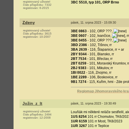
registrovaný uživatel
3BC 5510, typ 101, ORP Brno
číslo příspěvku:
7332
registrován:
6-2015
Zdeny
pátek, 11. srpna 2023 - 15:09:30
registrovaný uživatel
3BE 0863
- 102, ORP ???,
číslo příspěvku:
3615
3BE 0607
- 102, Ivančice,
, rr
registrován:
10-2007
3BE 0455
- 102, ORP ???,
3BD 2386
- 102, Tišnov, rr
3BA 2639
- 116, Šlapanice, rr + ar
2BY 9344
- 101, Blansko, rr
2BT 7534
- 101, Břeclav, rr
2BT 0259
- 101, Moravský Krumlov, r
2BJ 9383
- 101, Mikulov, rr
1BI 0022
- 116, Znojmo, rr
1BE 2289
- 106, Boskovice, rr
9B1 7274
- 115, Kuřim, hmi - Zde pro
Regiomap Jihomoravského kraje
Jožin_z_lt
pátek, 11. srpna 2023 - 19:30:49
registrovaný uživatel
Louňák mi některé reláče sestřelil, al
číslo příspěvku:
2494
1US 8254
101 rr Chomutov, TK6/202
registrován:
12-2008
1UR 6159
101 rr Most, TK8/2023
1UR 3267
101 rr Teplice