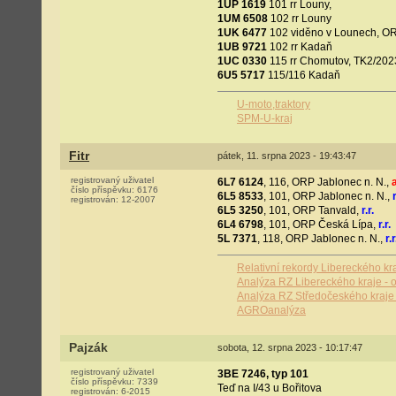
1UP 1619
101 rr Louny,
1UM 6508
102 rr Louny
1UK 6477
102 viděno v Lounech, O
1UB 9721
102 rr Kadaň
1UC 0330
115 rr Chomutov, TK2/2023
6U5 5717
115/116 Kadaň
U-moto,traktory
SPM-U-kraj
Fitr
pátek, 11. srpna 2023 - 19:43:47
registrovaný uživatel
6L7 6124
, 116, ORP Jablonec n. N.,
a
číslo příspěvku:
6176
6L5 8533
, 101, ORP Jablonec n. N.,
r
registrován:
12-2007
6L5 3250
, 101, ORP Tanvald,
r.r.
6L4 6798
, 101, ORP Česká Lípa,
r.r.
5L 7371
, 118, ORP Jablonec n. N.,
r.r
Relativní rekordy Libereckého kr
Analýza RZ Libereckého kraje - o
Analýza RZ Středočeského kraje 
AGROanalýza
Pajzák
sobota, 12. srpna 2023 - 10:17:47
registrovaný uživatel
3BE 7246, typ 101
číslo příspěvku:
7339
Teď na I/43 u Bořitova
registrován:
6-2015