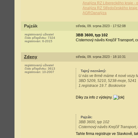
Analýza RZ Libereckého kraje - o
Analýza RZ Středočeského kraje 
AGROanalýza
Pajzák
středa, 09. srpna 2023 - 17:52:08
registrovaný uživatel
3BB 3600, typ 102
číslo příspěvku:
7324
Cisternový návěs Krejčíř Transport, 
registrován:
6-2015
Zdeny
středa, 09. srpna 2023 - 18:10:31
registrovaný uživatel
číslo příspěvku:
3613
Tajný neznámý
:
registrován:
10-2007
U nás ve firmě máme 4 nové vozy I
3BD 5209, 5210, 5238-moje, 5241
1.registrace 19.7. Boskovice
Díky za info z výdejny.
Pajzák
:
3BB 3600, typ 102
Cisternový návěs Krejčíř Transport
Tahle firma registruje ve Slavkově, ta