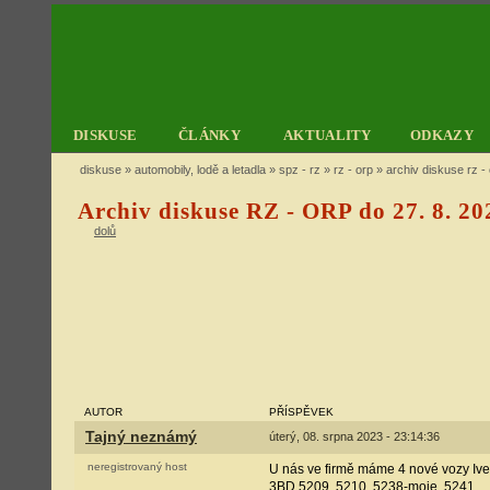
DISKUSE
ČLÁNKY
AKTUALITY
ODKAZY
diskuse
»
automobily, lodě a letadla
»
spz - rz
»
rz - orp
» archiv diskuse rz - 
Archiv diskuse RZ - ORP do 27. 8. 20
dolů
AUTOR
PŘÍSPĚVEK
Tajný neznámý
úterý, 08. srpna 2023 - 23:14:36
neregistrovaný host
U nás ve firmě máme 4 nové vozy Ive
3BD 5209, 5210, 5238-moje, 5241