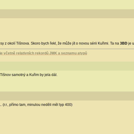
 z okolí Tišnova. Skoro bych řekl, že může jít o novou sérii Kuřimi. Ta na
3BD
je 
 včetně relativních rekordů JMK a seznamu atypů
 Tišnov samotný a Kuřim by jela dál.
(r.r., přímo tam, minulou neděli měl typ 400)