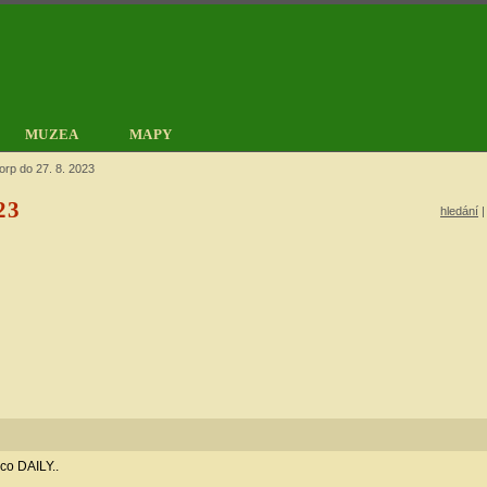
MUZEA
MAPY
orp do 27. 8. 2023
23
hledání
co DAILY..