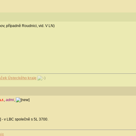
ínov, případně Roudnici, vid. V LN)
aček Ústeckého kraje
a.r.
,
admi
,
- v LBC společně s 5L 3700.
aje