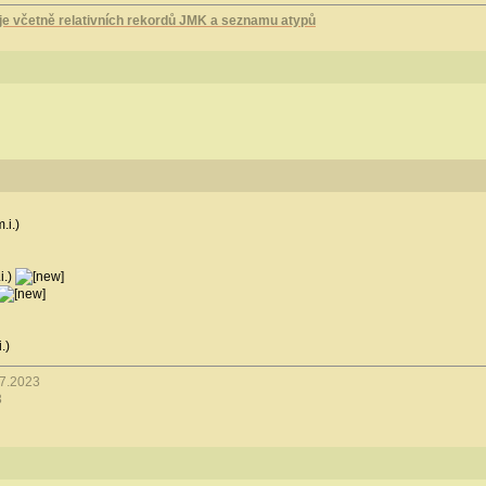
 včetně relativních rekordů JMK a seznamu atypů
.i.)
i.)
.)
.7.2023
3