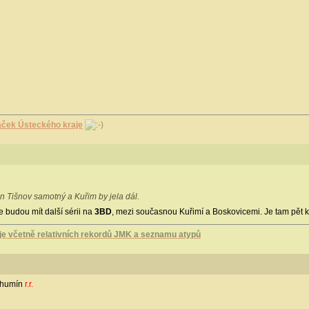
aček Ústeckého kraje
en Tišnov samotný a Kuřim by jela dál.
e budou mít další sérii na
3BD
, mezi současnou Kuřimí a Boskovicemi. Je tam pět kr
 včetně relativních rekordů JMK a seznamu atypů
ohumín
r.r.