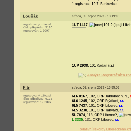
1.registrace 19.7. Boskovice
Louňák
středa, 09. srpna 2023 - 10:19:10
registrovaný uživatel
1UT 1417
,
101 ? (tipuji Litv
číslo příspěvku:
5120
registrován:
1-2007
1UP 2938
, 101 Kadaň (r.r.)
Analýza Registračních zn
Fitr
středa, 09. srpna 2023 - 13:55:03
registrovaný uživatel
6L6 8167
, 102, ORP Jablonec n. N.,
číslo příspěvku:
6173
6L6 1245
, 102, ORP Frýdlant,
r.r.
registrován:
12-2007
6L5 7437
, 101, ORP Liberec,
r.r.
6L5 3238
, 101, ORP Tanvald,
r.r.
5L 7874
, 118, ORP Liberec?,
L 3335
, 131, ORP Liberec,
r.r.
Relativní rekordy Libereckého kr