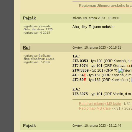
Regiomap Jihomoravského kraje
Pajzák
středa, 09. srpna 2023 - 18:39:16
registrovaný uživatel
Aha, díky. To jsem netušilo.
číslo příspěvku:
7325
registrován:
6-2015
Rul
čtvrtek, 10. srpna 2023 - 00:18:31
registrovaný uživatel
T.A.
:
číslo příspěvku:
12244
2TA 0353
- typ 101 (ORP Karviná, h.m
registrován:
7-2006
2TJ 3074
- typ 101 (ORP Ostrava,
r.r.
)
2TM 5359
- typ 101 (ORP ?)
4TJ 34
E
- typ 161 (ORP Karviná, d.m.
4TJ 59
E
- typ 161 (ORP Karviná, r.r.)
Z.A.
:
7Z5 3075
- typ 101 (ORP Vsetín, d.m.i
Relativní rekordy MS kraje
- k 31
Regiomap MS kraje
- k 31.7.202
Pajzák
čtvrtek, 10. srpna 2023 - 18:12:44