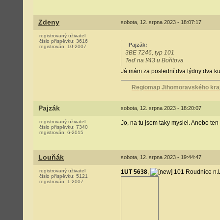
Zdeny
sobota, 12. srpna 2023 - 18:07:17
registrovaný uživatel
číslo příspěvku:
3616
Pajzák
:
registrován:
10-2007
3BE 7246, typ 101
Teď na I/43 u Bořitova
Já mám za poslední dva týdny dva kusy
Regiomap Jihomoravského kraje
Pajzák
sobota, 12. srpna 2023 - 18:20:07
registrovaný uživatel
Jo, na tu jsem taky myslel. Anebo ten
číslo příspěvku:
7340
registrován:
6-2015
Louňák
sobota, 12. srpna 2023 - 19:44:47
registrovaný uživatel
1UT 5638
,
101 Roudnice n.L. 
číslo příspěvku:
5121
registrován:
1-2007