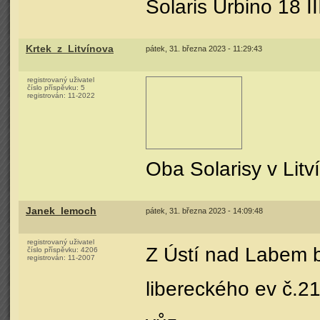
Solaris Urbino 18 II
Krtek_z_Litvínova
pátek, 31. března 2023 - 11:29:43
registrovaný uživatel
číslo příspěvku:
5
registrován:
11-2022
Oba Solarisy v Litv
Janek_lemoch
pátek, 31. března 2023 - 14:09:48
registrovaný uživatel
Z Ústí nad Labem 
číslo příspěvku:
4206
registrován:
11-2007
libereckého ev č.21