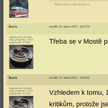
8bity vseho sveta spojte se .
Boris
pondělí, 03. dubna 2023 - 18:37:24
registrovaný uživatel
Třeba se v Mostě p
číslo příspěvku:
3764
registrován:
6-2002
Boris
pondělí, 03. dubna 2023 - 19:25:02
registrovaný uživatel
Vzhledem k tomu, ž
číslo příspěvku:
3765
registrován:
6-2002
kritikům, protože j