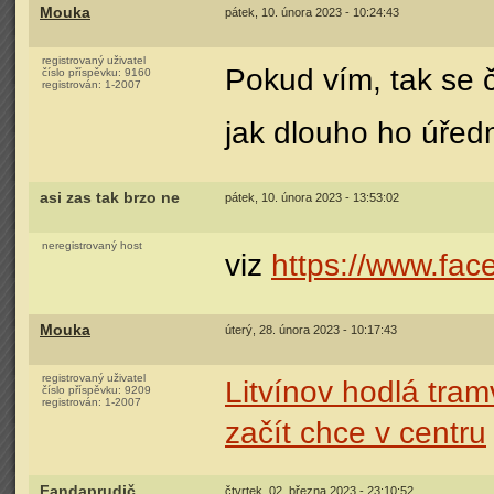
Mouka
pátek, 10. února 2023 - 10:24:43
registrovaný uživatel
Pokud vím, tak se 
číslo příspěvku:
9160
registrován:
1-2007
jak dlouho ho úředn
asi zas tak brzo ne
pátek, 10. února 2023 - 13:53:02
neregistrovaný host
viz
https://www.fa
Mouka
úterý, 28. února 2023 - 10:17:43
registrovaný uživatel
Litvínov hodlá tra
číslo příspěvku:
9209
registrován:
1-2007
začít chce v centru
Fandaprudič
čtvrtek, 02. března 2023 - 23:10:52