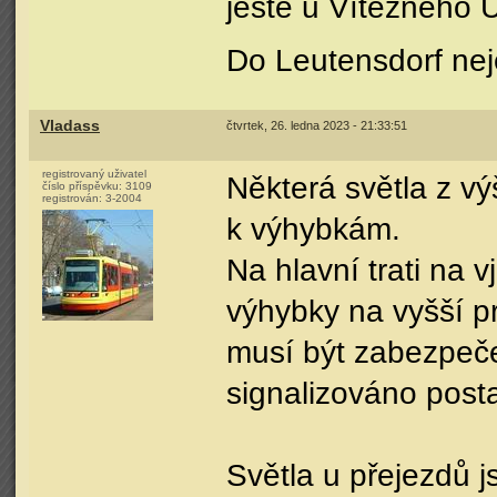
ještě u Vítezného Ú
Do Leutensdorf nej
Vladass
čtvrtek, 26. ledna 2023 - 21:33:51
registrovaný uživatel
Některá světla z vý
číslo příspěvku:
3109
registrován:
3-2004
k výhybkám.
Na hlavní trati na 
výhybky na vyšší pr
musí být zabezpeče
signalizováno post
Světla u přejezdů 