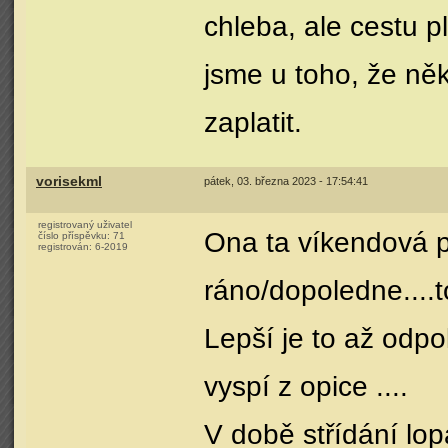
chleba, ale cestu p
jsme u toho, že ně
zaplatit.
vorisekml
pátek, 03. března 2023 - 17:54:41
registrovaný uživatel
Ona ta víkendová p
číslo příspěvku:
71
registrován:
6-2019
ráno/dopoledne....t
Lepší je to až odpo
vyspí z opice ....
V době střídání lop