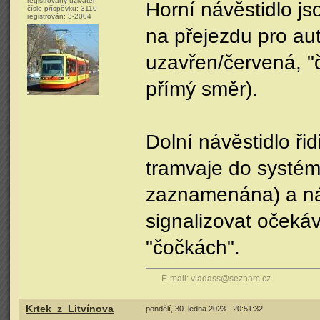
registrovaný uživatel
Horní návěstidlo js
číslo příspěvku:
3110
registrován:
3-2004
na přejezdu pro aut
uzavřen/červená, "č
přímý směr).
Dolní návěstidlo řid
tramvaje do systém
zaznamenána) a nás
signalizovat očeká
"čočkách".
E-mail: vladass@seznam.cz
Krtek_z_Litvínova
pondělí, 30. ledna 2023 - 20:51:32