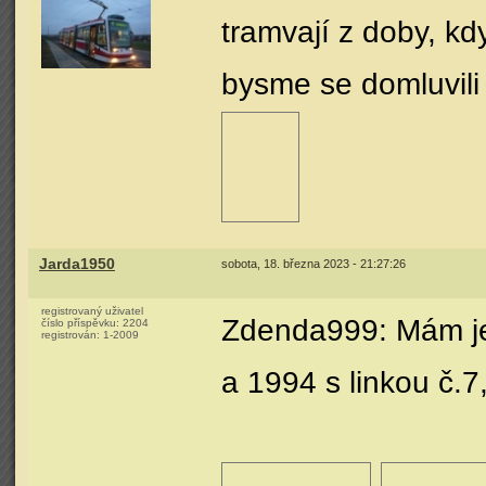
tramvají z doby, kd
bysme se domluvili
Jarda1950
sobota, 18. března 2023 - 21:27:26
registrovaný uživatel
Zdenda999: Mám jen
číslo příspěvku:
2204
registrován:
1-2009
a 1994 s linkou č.7,