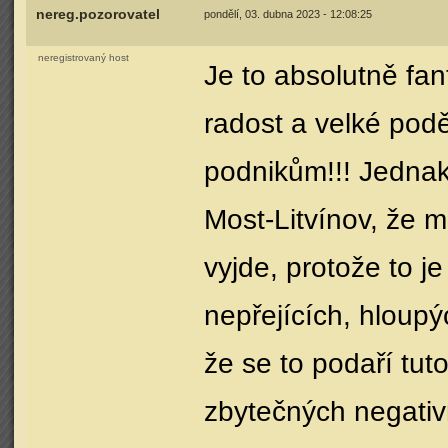
nereg.pozorovatel
pondělí, 03. dubna 2023 - 12:08:25
neregistrovaný host
Je to absolutně fa
radost a velké pod
podnikům!!! Jednak
Most-Litvínov, že m
vyjde, protože to j
nepřejících, hloupý
že se to podaří tu
zbytečných negativn