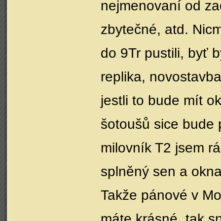
nejmenovaní od začá
zbytečné, atd. Nic
do 9Tr pustili, byť
replika, novostavba
jestli to bude mít 
šotoušů sice bude pru
milovník T2 jsem rá
splněný sen a okna 
Takže pánové v Mos
máte krásné, tak sn