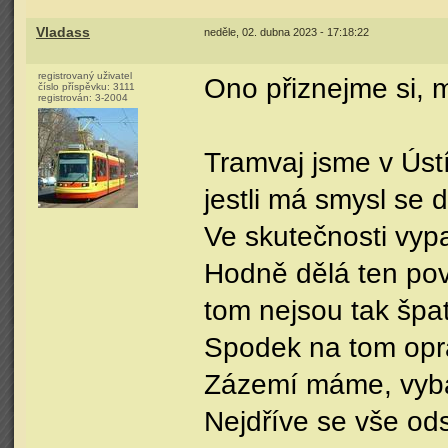
Vladass
neděle, 02. dubna 2023 - 17:18:22
registrovaný uživatel
Ono přiznejme si, m
číslo příspěvku:
3111
registrován:
3-2004
Tramvaj jsme v Ústí
jestli má smysl se 
Ve skutečnosti vyp
Hodně dělá ten povr
tom nejsou tak špat
Spodek na tom opra
Zázemí máme, vyba
Nejdříve se vše ods