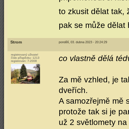
to zkusit dělat tak
pak se může dělat h
Strom
pondělí, 03. dubna 2023 - 20:24:29
registrovaný uživatel
co vlastně dělá té
číslo příspěvku:
1213
registrován:
7-2008
Za mě vzhled, je ta
dveřích.
A samozřejmě mě se 
protože tak si je p
už 2 světlomety na 