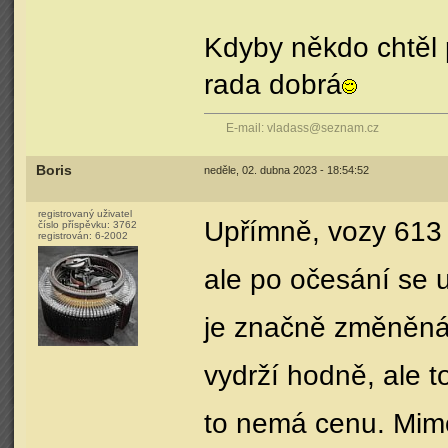
Kdyby někdo chtěl p
rada dobrá
E-mail: vladass@seznam.cz
Boris
neděle, 02. dubna 2023 - 18:54:52
registrovaný uživatel
Upřímně, vozy 613
číslo příspěvku:
3762
registrován:
6-2002
ale po očesání se u
je značně změněná
vydrží hodně, ale t
to nemá cenu. Mim