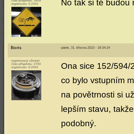
No tak si tě budou
číslo příspěvku:
5909
registrován:
5-2002
Boris
pátek, 31. března 2023 - 18:34:24
registrovaný uživatel
Ona sice 152/594/2
číslo příspěvku:
3760
registrován:
6-2002
co bylo vstupním m
na povětrnosti si u
lepším stavu, takž
podobný.