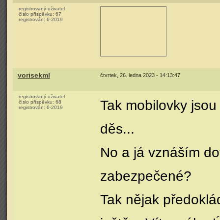
registrovaný uživatel
číslo příspěvku:
67
registrován:
6-2019
vorisekml
čtvrtek, 26. ledna 2023 - 14:13:47
registrovaný uživatel
Tak mobilovky jsou
číslo příspěvku:
68
registrován:
6-2019
děs...
No a já vznáším dot
zabezpečené?
Tak nějak předoklá