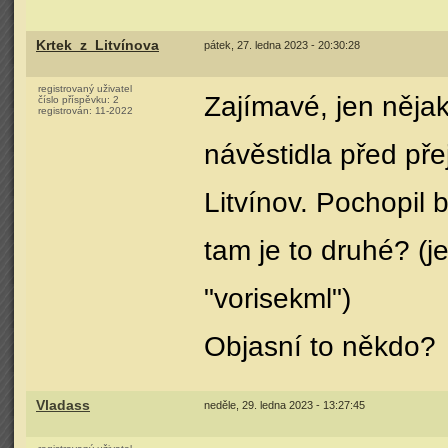
Krtek_z_Litvínova
pátek, 27. ledna 2023 - 20:30:28
registrovaný uživatel
Zajímavé, jen něja
číslo příspěvku:
2
registrován:
11-2022
návěstidla před př
Litvínov. Pochopil 
tam je to druhé? (je
"vorisekml")
Objasní to někdo?
Vladass
neděle, 29. ledna 2023 - 13:27:45