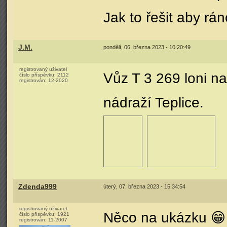
Jak to řešit aby rá
J.M.
pondělí, 06. března 2023 - 10:20:49
registrovaný uživatel
Vůz T 3 269 loni n
číslo příspěvku:
2112
registrován:
12-2020
nádraží Teplice.
Zdenda999
úterý, 07. března 2023 - 15:34:54
registrovaný uživatel
Něco na ukázku 😁 
číslo příspěvku:
1921
registrován:
11-2007