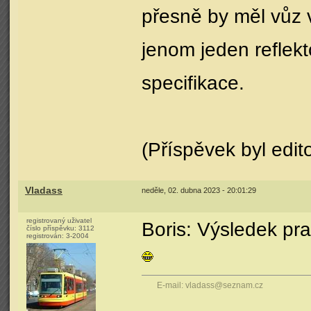
přesně by měl vůz
jenom jeden reflek
specifikace.
(Příspěvek byl edit
Vladass
neděle, 02. dubna 2023 - 20:01:29
registrovaný uživatel
Boris: Výsledek pra
číslo příspěvku:
3112
registrován:
3-2004
E-mail: vladass@seznam.cz