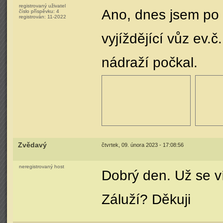
registrovaný uživatel
Ano, dnes jsem po 
číslo příspěvku:
4
registrován:
11-2022
vyjíždějící vůz ev.
nádraží počkal.
Zvědavý
čtvrtek, 09. února 2023 - 17:08:56
neregistrovaný host
Dobrý den. Už se ví
Záluží? Děkuji