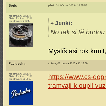
Boris
pátek, 31. března 2023 - 18:35:55
registrovaný uživatel
číslo příspěvku:
3761
registrován:
6-2002
Jenki
:
No tak si tě budo
Myslíš asi rok krmit
Pavluscha
sobota, 01. dubna 2023 - 12:15:39
registrovaný uživatel
https://www.cs-dopr
číslo příspěvku:
6166
registrován:
11-2007
tramvaji-k oupil-vuz