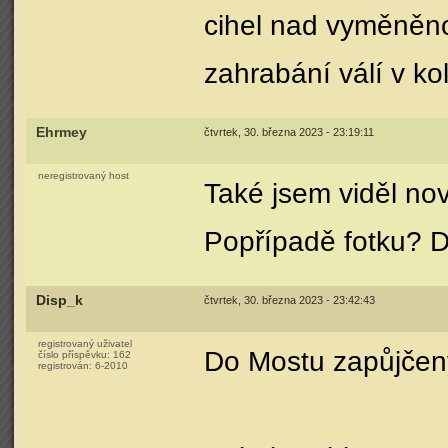
cihel nad vyměněno
zahrabání válí v kole
Ehrmey
čtvrtek, 30. března 2023 - 23:19:11
neregistrovaný host
Také jsem viděl nov
Popřípadě fotku? D
Disp_k
čtvrtek, 30. března 2023 - 23:42:43
registrovaný uživatel
Do Mostu zapůjčeny
číslo příspěvku:
162
registrován:
6-2010