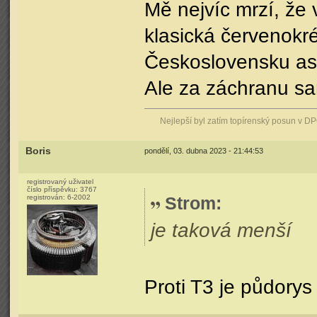
Mě nejvíc mrzí, že 
klasická červenokr
Československu as
Ale za záchranu s
Nejlepší byl zatím topírenský posun v D
Boris
pondělí, 03. dubna 2023 - 21:44:53
registrovaný uživatel
číslo příspěvku:
3767
registrován:
6-2002
Strom
:
je taková menší
Proti T3 je půdorys