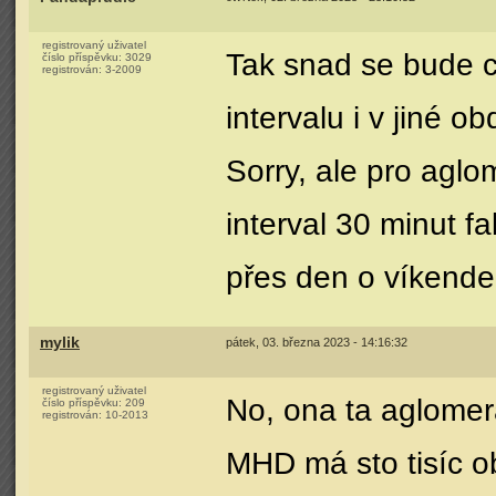
registrovaný uživatel
Tak snad se bude c
číslo příspěvku:
3029
registrován:
3-2009
intervalu i v jiné 
Sorry, ale pro aglo
interval 30 minut f
přes den o víkende
mylik
pátek, 03. března 2023 - 14:16:32
registrovaný uživatel
No, ona ta aglomer
číslo příspěvku:
209
registrován:
10-2013
MHD má sto tisíc ob