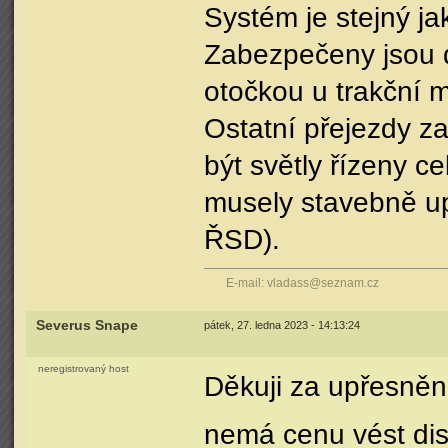
Systém je stejný ja
Zabezpečeny jsou d
otočkou u trakční m
Ostatní přejezdy z
být světly řízeny ce
musely stavebně upr
ŘSD).
E-mail: vladass@seznam.cz
Severus Snape
pátek, 27. ledna 2023 - 14:13:24
neregistrovaný host
Děkuji za upřesněn
nemá cenu vést dis