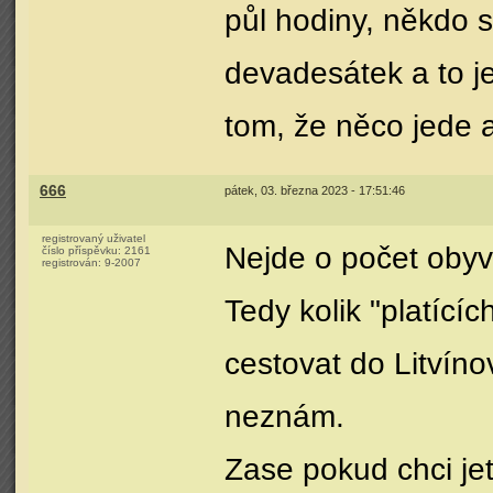
půl hodiny, někdo s
devadesátek a to jez
tom, že něco jede a
666
pátek, 03. března 2023 - 17:51:46
registrovaný uživatel
Nejde o počet obyva
číslo příspěvku:
2161
registrován:
9-2007
Tedy kolik "platíc
cestovat do Litvín
neznám.
Zase pokud chci jet