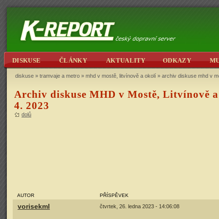
DISKUSE
ČLÁNKY
AKTUALITY
ODKAZY
M
diskuse
»
tramvaje a metro
»
mhd v mostě, litvínově a okolí
» archiv diskuse mhd v mos
Archiv diskuse MHD v Mostě, Litvínově a 
4. 2023
dolů
AUTOR
PŘÍSPĚVEK
vorisekml
čtvrtek, 26. ledna 2023 - 14:06:08