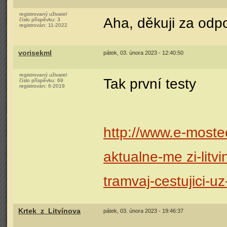
registrovaný uživatel
Aha, děkuji za od
číslo příspěvku:
3
registrován:
11-2022
vorisekml
pátek, 03. února 2023 - 12:40:50
registrovaný uživatel
Tak první testy
číslo příspěvku:
69
registrován:
6-2019
http://www.e-moste
aktualne-me zi-litv
tramvaj-cestujici-u
Krtek_z_Litvínova
pátek, 03. února 2023 - 19:46:37