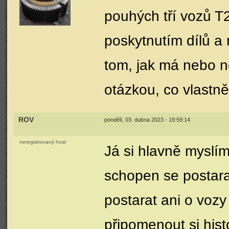
pouhých tří vozů T2
poskytnutím dílů a 
tom, jak má nebo n
otázkou, co vlastně
ROV
pondělí, 03. dubna 2023 - 19:59:14
neregistrovaný host
Já si hlavně myslí
schopen se postara
postarat ani o voz
připomenout si histo