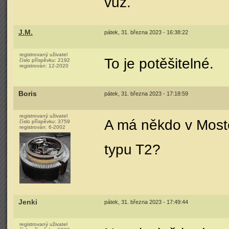
vůz.
J.M.
pátek, 31. března 2023 - 16:38:22
registrovaný uživatel
To je potěšitelné.
číslo příspěvku:
2192
registrován:
12-2020
Boris
pátek, 31. března 2023 - 17:18:59
registrovaný uživatel
A má někdo v Most
číslo příspěvku:
3759
registrován:
6-2002
typu T2?
Jenki
pátek, 31. března 2023 - 17:49:44
registrovaný uživatel