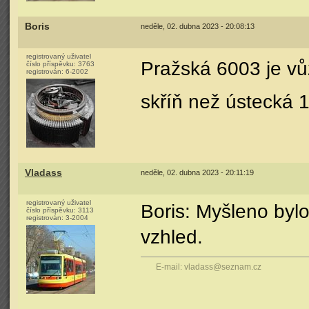
Boris
neděle, 02. dubna 2023 - 20:08:13
registrovaný uživatel
Pražská 6003 je vůz
číslo příspěvku:
3763
registrován:
6-2002
skříň než ústecká 
Vladass
neděle, 02. dubna 2023 - 20:11:19
registrovaný uživatel
Boris: Myšleno bylo
číslo příspěvku:
3113
registrován:
3-2004
vzhled.
E-mail: vladass@seznam.cz