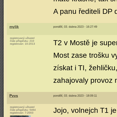
A panu řediteli DP
mylik
pondělí, 03. dubna 2023 - 16:27:49
registrovaný uživatel
T2 v Mostě je super
číslo příspěvku:
210
registrován:
10-2013
Most zase trošku v
získat i TI, žehlič
zahajovaly provoz 
Pvvs
pondělí, 03. dubna 2023 - 18:09:11
registrovaný uživatel
Jojo, volnejch T1 je
číslo příspěvku:
5464
registrován:
7-2003