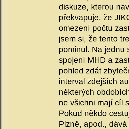
diskuze, kterou na
překvapuje, že JI
omezení počtu zast
jsem si, že tento tr
pominul. Na jednu 
spojení MHD a zast
pohled zdát zbytečn
interval zdejších au
některých obdobích
ne všichni mají cíl
Pokud někdo cestuj
Plzně, apod., dává