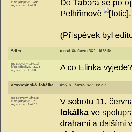
Do Tábora se po opr
číslo příspěvku:
485
registrován:
9-2007
Pelhřimově
(Příspěvek byl edit
Bdlm
pondělí, 06. června 2022 - 16:38:50
registrovaný uživatel
A co Elinka vyjede
číslo příspěvku:
2106
registrován:
3-2007
Vltavotýnská_lokálka
úterý, 07. června 2022 - 10:54:21
registrovaný uživatel
V sobotu 11. červn
číslo příspěvku:
27
registrován:
6-2015
lokálka
ve spolupr
drahami a dalšími