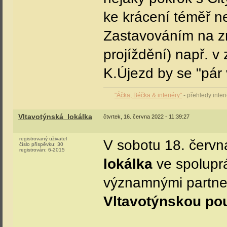
ke krácení téměř n
Zastavováním na zn
projíždění) např. 
K.Újezd by se "pár v
"Áčka, Béčka & interiéry"
- přehledy inte
Vltavotýnská_lokálka
čtvrtek, 16. června 2022 - 11:39:27
registrovaný uživatel
V sobotu 18. červn
číslo příspěvku:
30
registrován:
6-2015
lokálka
ve spoluprá
významnými partnery
Vltavotýnskou po