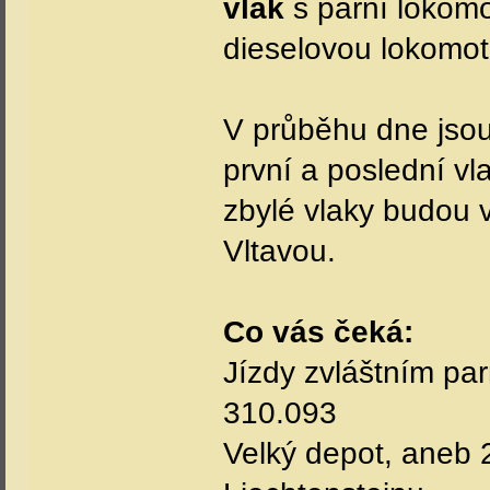
vlak
s parní lokomo
dieselovou lokomot
V průběhu dne jsou
první a poslední vl
zbylé vlaky budou
Vltavou.
Co vás čeká:
Jízdy zvláštním pa
310.093
Velký depot, aneb 