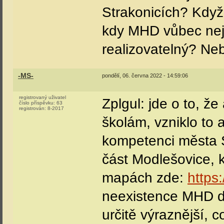
Strakonicích? Když
kdy MHD vůbec neje
realizovatelný? Ne
-MS-
pondělí, 06. června 2022 - 14:59:06
registrovaný uživatel
Zplgul: jde o to, ž
číslo příspěvku:
63
registrován:
8-2017
školám, vzniklo to 
kompetenci města S
část Modlešovice, k
mapách zde:
https
neexistence MHD do
určitě výraznější, 