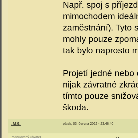
Např. spoj s příjez
mimochodem ideální
zaměstnání). Tyto 
mohly pouze zpomali
tak bylo naprosto m
Projetí jedné neb
nijak závratné zkrá
tímto pouze snižová
škoda.
-MS-
pátek, 03. června 2022 - 23:46:40
registrovaný uživatel