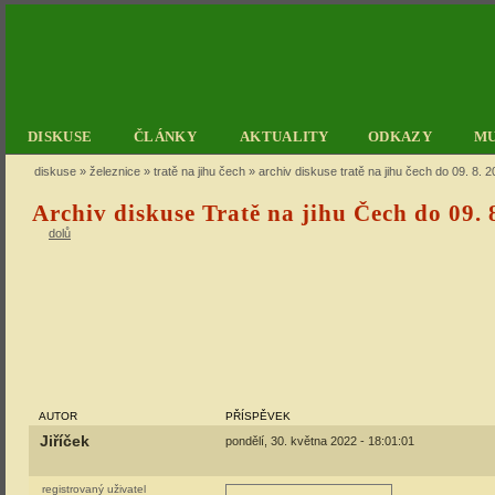
DISKUSE
ČLÁNKY
AKTUALITY
ODKAZY
M
diskuse
»
železnice
»
tratě na jihu čech
» archiv diskuse tratě na jihu čech do 09. 8. 
Archiv diskuse Tratě na jihu Čech do 09. 
dolů
AUTOR
PŘÍSPĚVEK
Jiříček
pondělí, 30. května 2022 - 18:01:01
registrovaný uživatel