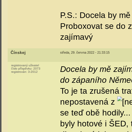
P.S.: Docela by mě 
Proboxovat se do 
zajímavý
Čínskej
středa, 29. června 2022 - 21:33:15
registrovaný uživatel
Docela by mě zajím
číslo příspěvku:
2073
registrován:
3-2012
do zápaního Němec
To je ta zrušená t
nepostavená z
se teď obě hodily..
byly hotové i ŠED,