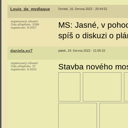
Louis_de_mydlaque
čtvrtek, 16. června 2022 - 20:44:52
registrovaný uživatel
MS: Jasné, v pohodě
číslo příspěvku:
2098
registrován:
9-2007
spíš o diskuzi o p
daniela.ex7
pátek, 24. června 2022 - 21:05:15
registrovaný uživatel
Stavba nového mos
číslo příspěvku:
37
registrován:
6-2020