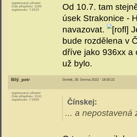
registrovaný uživatel
Od 10.7. tam stejně
číslo příspěvku:
1185
registrován:
7-2015
úsek Strakonice - 
navazovat.
Je
bude rozdělena v Č
dříve jako 936xx a 
už bylo.
Bílý_petr
čtvrtek, 30. června 2022 - 18:00:22
registrovaný uživatel
číslo příspěvku:
3141
Čínskej
:
registrován:
7-2005
... a nepostavená