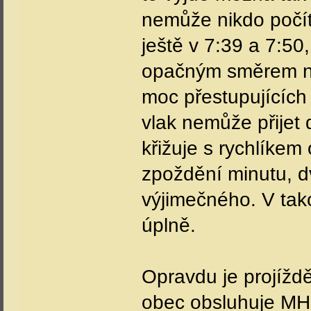
nemůže nikdo počí
ještě v 7:39 a 7:50
opačným směrem ne
moc přestupujících
vlak nemůže přijet 
křižuje s rychlíkem
zpoždění minutu, d
výjimečného. V ta
úplně.
Opravdu je projížd
obec obsluhuje MHD