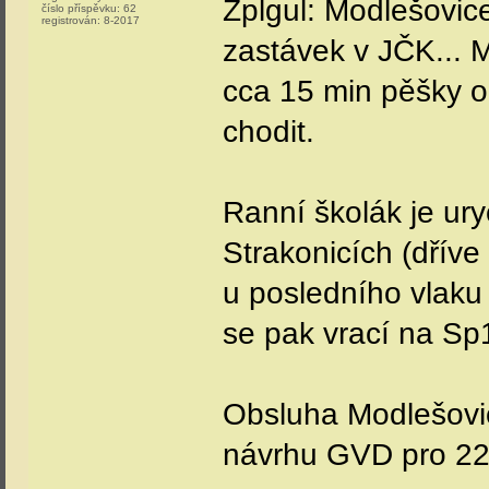
Zplgul: Modlešovic
číslo příspěvku:
62
registrován:
8-2017
zastávek v JČK... M
cca 15 min pěšky o
chodit.
Ranní školák je ur
Strakonicích (dříve
u posledního vlaku 
se pak vrací na Sp
Obsluha Modlešovic
návrhu GVD pro 22