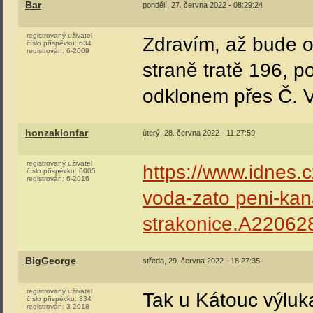
Bar
pondělí, 27. června 2022 - 08:29:24
registrovaný uživatel
Zdravím, až bude o
číslo příspěvku:
634
registrován:
6-2009
straně tratě 196, p
odklonem přes Č. 
honzaklonfar
úterý, 28. června 2022 - 11:27:59
registrovaný uživatel
https://www.idnes.
číslo příspěvku:
6005
registrován:
6-2016
voda-zato peni-kan
strakonice.A22062
BigGeorge
středa, 29. června 2022 - 18:27:35
registrovaný uživatel
Tak u Kátouc výluk
číslo příspěvku:
334
registrován:
3-2018