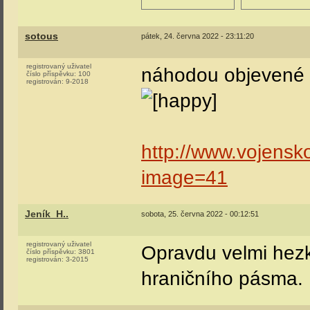
sotous
pátek, 24. června 2022 - 23:11:20
registrovaný uživatel
náhodou objevené p
číslo příspěvku:
100
registrován:
9-2018
http://www.vojensk
image=41
Jeník_H..
sobota, 25. června 2022 - 00:12:51
registrovaný uživatel
Opravdu velmi hezk
číslo příspěvku:
3801
registrován:
3-2015
hraničního pásma.