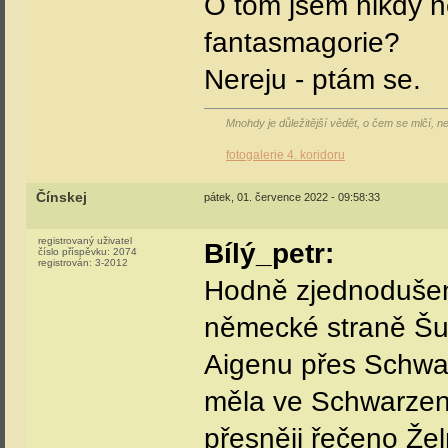
O tom jsem nikdy n
fantasmagorie?
Nereju - ptám se.
Mnohdy je důležitější vědět, o čem se mlčí, 
fotogalerie 4. koridoru
Čínskej
pátek, 01. července 2022 - 09:58:33
registrovaný uživatel
Bílý_petr:
číslo příspěvku:
2074
registrován:
3-2012
Hodně zjednodušen
německé straně Šum
Aigenu přes Schwar
měla ve Schwarzen
přesněji řečeno Žel