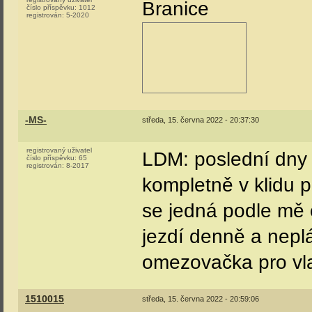
Branice
číslo příspěvku:
1012
registrován:
5-2020
-MS-
středa, 15. června 2022 - 20:37:30
registrovaný uživatel
LDM: poslední dny b
číslo příspěvku:
65
registrován:
8-2017
kompletně v klidu p
se jedná podle mě o
jezdí denně a neplá
omezovačka pro vla
1510015
středa, 15. června 2022 - 20:59:06