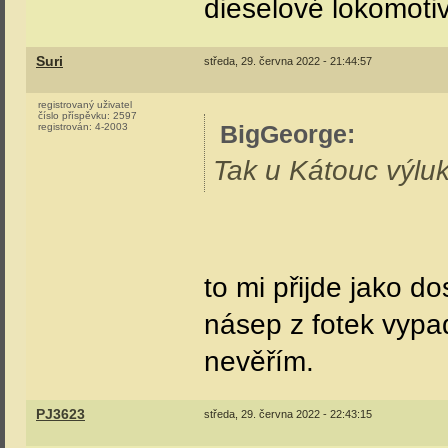
dieselové lokomotiv
Suri
středa, 29. června 2022 - 21:44:57
registrovaný uživatel
číslo příspěvku:
2597
BigGeorge
:
registrován:
4-2003
Tak u Kátouc výlu
to mi přijde jako do
násep z fotek vypa
nevěřím.
PJ3623
středa, 29. června 2022 - 22:43:15