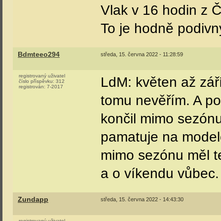
Vlak v 16 hodin z 
To je hodně podivn
Bdmteeo294
středa, 15. června 2022 - 11:28:59
registrovaný uživatel
LdM: květen až září
číslo příspěvku:
312
registrován:
7-2017
tomu nevěřím. A po
končil mimo sezónu
pamatuje na model
mimo sezónu měl te
a o víkendu vůbec.
Zundapp
středa, 15. června 2022 - 14:43:30
registrovaný uživatel