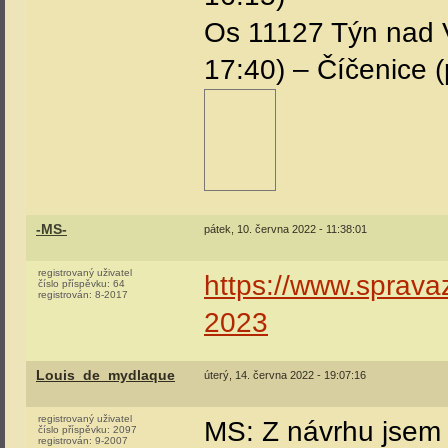
Os 11127 Týn nad Vl
17:40) – Číčenice (p
-MS-
pátek, 10. června 2022 - 11:38:01
registrovaný uživatel
https://www.spravaze
číslo příspěvku:
64
registrován:
8-2017
2023
Louis_de_mydlaque
úterý, 14. června 2022 - 19:07:16
registrovaný uživatel
MS: Z návrhu jsem 
číslo příspěvku:
2097
registrován:
9-2007