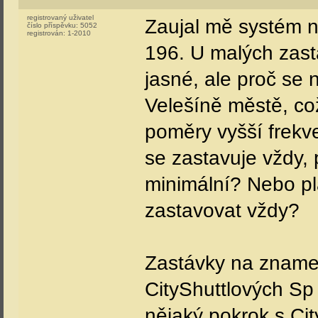
registrovaný uživatel
Zaujal mě systém n
číslo příspěvku:
5052
registrován:
1-2010
196. U malých zast
jasné, ale proč se
Velešíně městě, což
poměry vyšší frekve
se zastavuje vždy, 
minimální? Nebo pla
zastavovat vždy?
Zastávky na znamen
CityShuttlových Sp 
nějaký pokrok s Cit