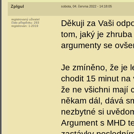
Zplgul
sobota, 04. června 2022 - 14:18:05
registrovaný uživatel
Děkuji za Vaši odp
číslo příspěvku:
293
registrován:
1-2019
tom, jaký je zhrub
argumenty se ovše
Je zmíněno, že je 
chodit 15 minut na
že ne všichni mají 
někam dál, dává smy
nezbytné si uvědom
Argument s MHD ted
zastávky posledním