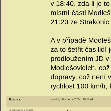
v 18:40, zda-li je 
místní části Modleš
21:20 ze Strakonic
A v případě Modlešo
za to šetřit čas lid
prodloužením JD v 
Modlešovicích, což 
dopravy, což není 
rychlost 100 km/h, 
Křemík
pondělí, 06. června 2022 - 16:16:41
registrovaný uživatel