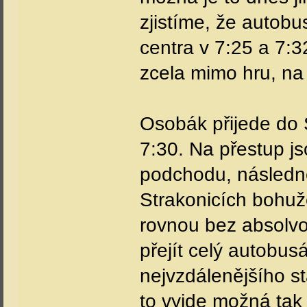
zjistíme, že autob
centra v 7:25 a 7:3
zcela mimo hru, na 
Osobák přijede do S
7:30. Na přestup js
podchodu, následně
Strakonicích bohuž
rovnou bez absolvo
přejít celý autobu
nejvzdálenějšího st
to vyjde možná ta