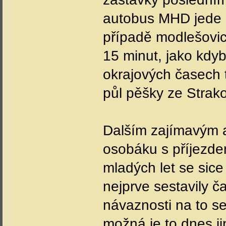
autobus MHD jede o
případě modlešovi
15 minut, jako kdyb
okrajových časech t
půl pěšky ze Strako
Dalším zajímavým 
osobáku s příjezd
mladých let se sice
nejprve sestavily č
návaznosti na to se
možná je to dnes j