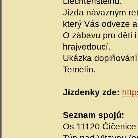
Liechtensteinu.
Jízda návazným re
který Vás odveze a
O zábavu pro děti 
hrajvedoucí.
Ukázka doplňování 
Temelín.
Jízdenky zde:
http
Seznam spojů:
Os 11120 Číčenice (
Týn nad Vltavou (od