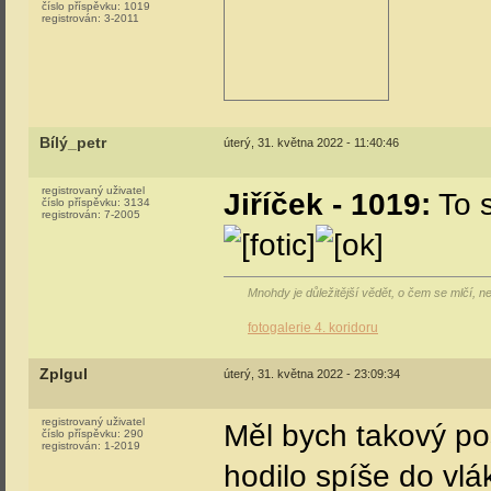
číslo příspěvku:
1019
registrován:
3-2011
Bílý_petr
úterý, 31. května 2022 - 11:40:46
registrovaný uživatel
Jiříček - 1019:
To s
číslo příspěvku:
3134
registrován:
7-2005
Mnohdy je důležitější vědět, o čem se mlčí, 
fotogalerie 4. koridoru
Zplgul
úterý, 31. května 2022 - 23:09:34
registrovaný uživatel
Měl bych takový po
číslo příspěvku:
290
registrován:
1-2019
hodilo spíše do vlá