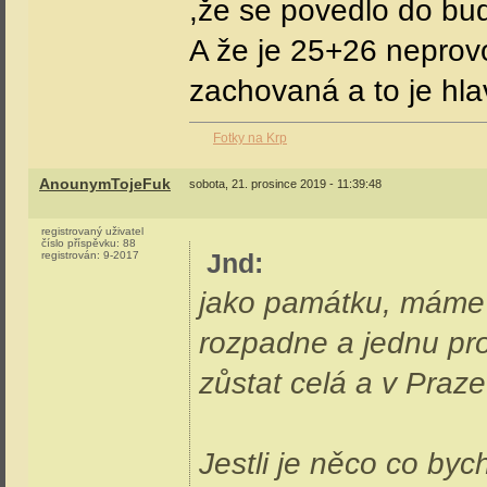
,že se povedlo do bu
A že je 25+26 neprovo
zachovaná a to je hla
Fotky na Krp
AnounymTojeFuk
sobota, 21. prosince 2019 - 11:39:48
registrovaný uživatel
číslo příspěvku:
88
Jnd
:
registrován:
9-2017
jako památku, máme 
rozpadne a jednu pr
zůstat celá a v Praze.
Jestli je něco co byc