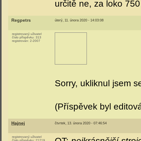
určitě ne, za loko 7
Regpetrs
úterý, 11. února 2020 - 14:03:08
registrovaný uživatel
číslo příspěvku:
313
registrován:
2-2007
Sorry, ukliknul jsem s
(Příspěvek byl editov
Hajnej
čtvrtek, 13. února 2020 - 07:46:54
registrovaný uživatel
OT:
nejkrásnější stroj
číslo příspěvku:
21219