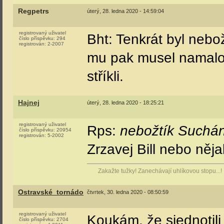
Regpetrs
úterý, 28. ledna 2020 - 14:59:04
registrovaný uživatel
Bht: Tenkrát byl neb
číslo příspěvku:
294
registrován:
2-2007
mu pak musel namalov
stříkli.
Hajnej
úterý, 28. ledna 2020 - 18:25:21
registrovaný uživatel
Rps:
nebožtík Suchá
číslo příspěvku:
20954
registrován:
5-2002
Zrzavej Bill nebo něj
Zakažte tužky! Zanechávají uhlíkovou stopu...!
Ostravské_tornádo
čtvrtek, 30. ledna 2020 - 08:50:59
registrovaný uživatel
Koukám, že sjednotili
číslo příspěvku:
2704