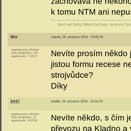
zachovává ne někoho 
k tomu NTM ani nepus
Není nad řádný štěkot Kylchapu, burácení Za
Bht
sobota, 28. prosince 2019 - 23:05:28
registrovaný uživatel
Nevíte prosím někdo 
číslo příspěvku:
167
registrován:
7-2017
jistou formu recese n
strojvůdce?
Díky
8447
neděle, 29. prosince 2019 - 16:16:29
registrovaný uživatel
Nevíte někdo, s čím j
číslo příspěvku:
11
registrován:
9-2019
převozu na Kladno a 