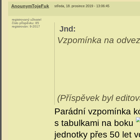
AnounymTojeFuk
středa, 18. prosince 2019 - 13:06:45
registrovaný uživatel
číslo příspěvku:
85
Jnd
:
registrován:
9-2017
Vzpomínka na odvezen
(Příspěvek byl editov
Parádní vzpomínka kó
s tabulkami na boku
jednotky přes 50 let 