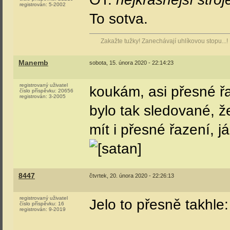
registrován:
5-2002
To sotva.
Zakažte tužky! Zanechávají uhlíkovou stopu...!
Manemb
sobota, 15. února 2020 - 22:14:23
registrovaný uživatel
koukám, asi přesné řa
číslo příspěvku:
20656
registrován:
3-2005
bylo tak sledované, ž
mít i přesné řazení, 
8447
čtvrtek, 20. února 2020 - 22:26:13
registrovaný uživatel
Jelo to přesně takhle:
číslo příspěvku:
16
registrován:
9-2019