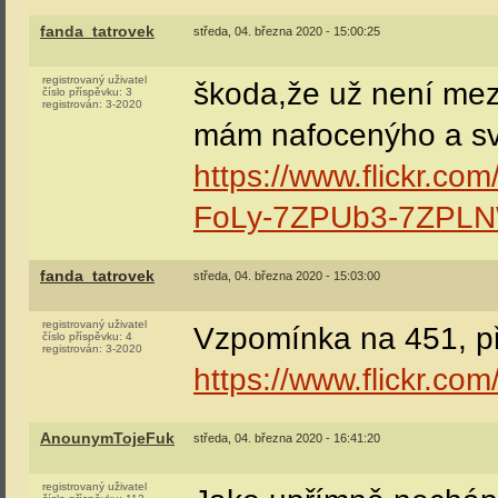
fanda_tatrovek
středa, 04. března 2020 - 15:00:25
registrovaný uživatel
škoda,že už není mezi
číslo příspěvku:
3
registrován:
3-2020
mám nafocenýho a sve
https://www.flickr.co
FoLy-7ZPUb3-7ZPL
fanda_tatrovek
středa, 04. března 2020 - 15:03:00
registrovaný uživatel
Vzpomínka na 451, př
číslo příspěvku:
4
registrován:
3-2020
https://www.flickr.c
AnounymTojeFuk
středa, 04. března 2020 - 16:41:20
registrovaný uživatel