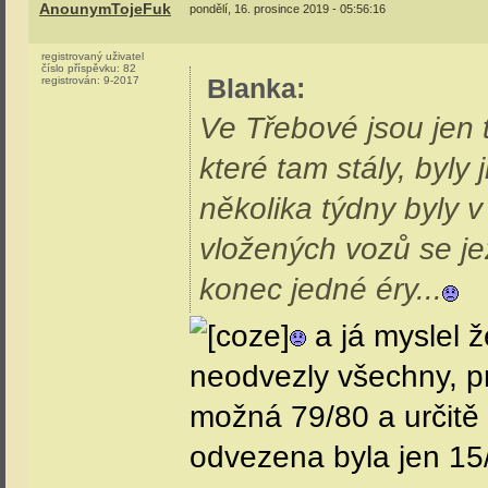
AnounymTojeFuk
pondělí, 16. prosince 2019 - 05:56:16
registrovaný uživatel
číslo příspěvku:
82
Blanka
:
registrován:
9-2017
Ve Třebové jsou jen t
které tam stály, byly
několika týdny byly v
vložených vozů se jez
konec jedné éry...
a já myslel ž
neodvezly všechny, pr
možná 79/80 a určitě 
odvezena byla jen 15/