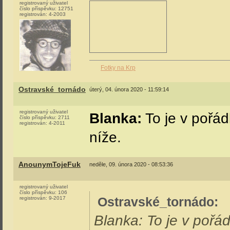
registrovaný uživatel
číslo příspěvku:
12751
registrován:
4-2003
Fotky na Krp
Ostravské_tornádo
úterý, 04. února 2020 - 11:59:14
registrovaný uživatel
Blanka:
To je v pořád
číslo příspěvku:
2711
registrován:
4-2011
níže.
AnounymTojeFuk
neděle, 09. února 2020 - 08:53:36
registrovaný uživatel
číslo příspěvku:
106
Ostravské_tornádo
:
registrován:
9-2017
Blanka: To je v pořád