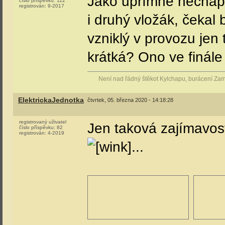
Jako upřímně nechápu
číslo příspěvku:
112
registrován:
9-2017
i druhý vložák, čekal
vzniklý v provozu jen 
krátká? Ono ve finále
Není nad řádný štěkot Kylchapu, burácení Za
ElektrickaJednotka
čtvrtek, 05. března 2020 - 14:18:28
registrovaný uživatel
Jen taková zajímavos
číslo příspěvku:
82
registrován:
4-2019
...