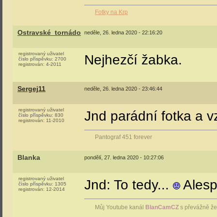
Fotky na Krp
Ostravské_tornádo
neděle, 26. ledna 2020 - 22:16:20
registrovaný uživatel
Nejhezčí žabka.
číslo příspěvku:
2700
registrován:
4-2011
Sergej11
neděle, 26. ledna 2020 - 23:46:44
registrovaný uživatel
Jnd parádní fotka a
číslo příspěvku:
830
registrován:
11-2010
Pantograf 451 forever
Blanka
pondělí, 27. ledna 2020 - 10:27:06
registrovaný uživatel
Jnd: To tedy...
Alesp
číslo příspěvku:
1305
registrován:
12-2014
Můj Youtube kanál
BlanCamCZ
s převážně že