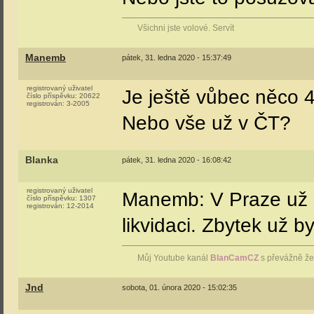
Všichni jste volové. Servít
Manemb
pátek, 31. ledna 2020 - 15:37:49
registrovaný uživatel
Je ještě vůbec něco 
číslo příspěvku:
20622
registrován:
3-2005
Nebo vše už v ČT?
Blanka
pátek, 31. ledna 2020 - 16:08:42
registrovaný uživatel
Manemb: V Praze už n
číslo příspěvku:
1307
registrován:
12-2014
likvidaci. Zbytek už 
Můj Youtube kanál
BlanCamCZ
s převážně že
Jnd
sobota, 01. února 2020 - 15:02:35