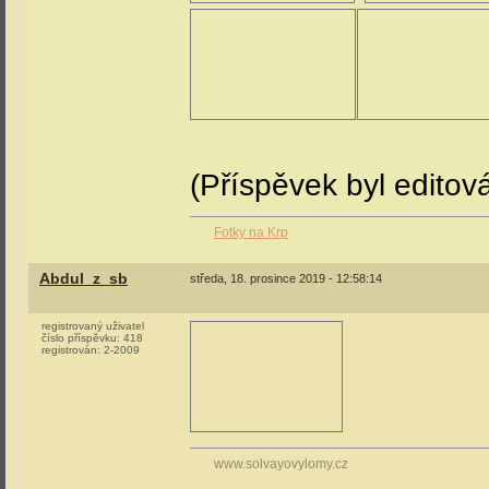
(Příspěvek byl editov
Fotky na Krp
Abdul_z_sb
středa, 18. prosince 2019 - 12:58:14
registrovaný uživatel
číslo příspěvku:
418
registrován:
2-2009
www.solvayovylomy.cz