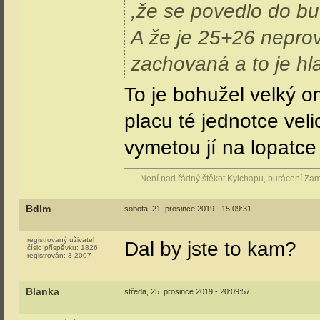
,že se povedlo do b
A že je 25+26 neprov
zachovaná a to je hl
To je bohužel velký o
placu té jednotce veli
vymetou jí na lopatce 
Není nad řádný štěkot Kylchapu, burácení Za
Bdlm
sobota, 21. prosince 2019 - 15:09:31
registrovaný uživatel
Dal by jste to kam?
číslo příspěvku:
1826
registrován:
3-2007
Blanka
středa, 25. prosince 2019 - 20:09:57