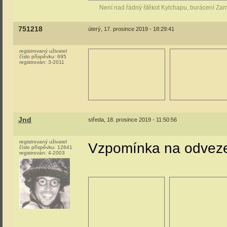
Není nad řádný štěkot Kylchapu, burácení Za
751218
úterý, 17. prosince 2019 - 18:29:41
registrovaný uživatel
číslo příspěvku:
695
registrován:
3-2011
Jnd
středa, 18. prosince 2019 - 11:50:56
registrovaný uživatel
Vzpomínka na odvezen
číslo příspěvku:
12641
registrován:
4-2003