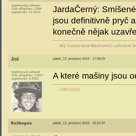
registrovaný uživatel
JardaČerný: Smíšené p
číslo příspěvku:
1284
registrován:
12-2014
jsou definitivně pryč a
konečně nějak uzavře
Můj Youtube kanál
BlanCamCZ
s převážně že
Jnd
pátek, 13. prosince 2019 - 17:09:29
registrovaný uživatel
A které mašiny jsou 
číslo příspěvku:
12627
registrován:
4-2003
Fotky na Krp
Kočkopes
pátek, 13. prosince 2019 - 18:22:37