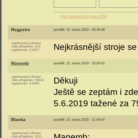
Více železničních videí ZDE
Regpetrs
pondělí, 10. února 2020 - 09:39:48
registrovaný uživatel
Nejkrásnější stroje s
číslo příspěvku:
310
registrován:
2-2007
Manemb
pondělí, 10. února 2020 - 20:54:42
registrovaný uživatel
Děkuji
číslo příspěvku:
20642
registrován:
3-2005
Ještě se zeptám i zde
5.6.2019 tažené za 
Blanka
pondělí, 10. února 2020 - 21:04:47
registrovaný uživatel
Manemb:
číslo příspěvku:
1311