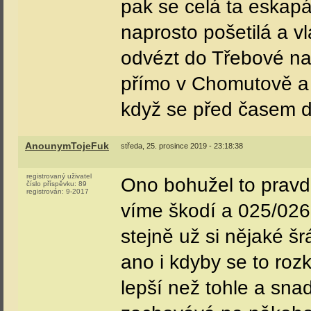
pak se celá ta eskap
naprosto pošetilá a v
odvézt do Třebové na 
přímo v Chomutově a 
když se před časem d
AnounymTojeFuk
středa, 25. prosince 2019 - 23:18:38
registrovaný uživatel
Ono bohužel to pravda
číslo příspěvku:
89
registrován:
9-2017
víme škodí a 025/026 
stejně už si nějaké šr
ano i kdyby se to roz
lepší než tohle a sna