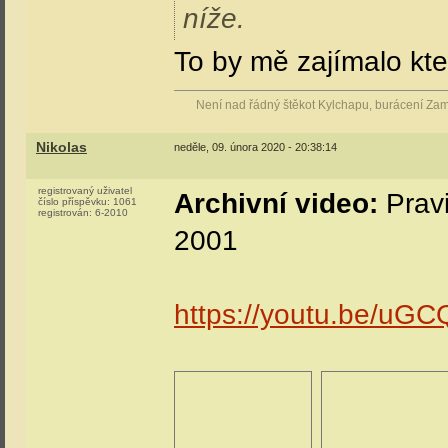
níže.
To by mě zajímalo kt
Není nad řádný štěkot Kylchapu, burácení Za
Nikolas
neděle, 09. února 2020 - 20:38:14
registrovaný uživatel
Archivní video:
Pravi
číslo příspěvku:
1061
registrován:
6-2010
2001
https://youtu.be/uG