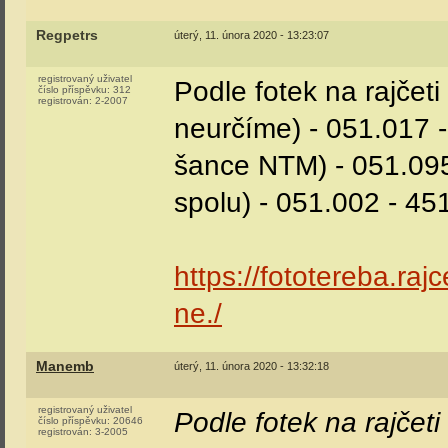
Regpetrs
úterý, 11. února 2020 - 13:23:07
registrovaný uživatel
Podle fotek na rajčet
číslo příspěvku:
312
registrován:
2-2007
neurčíme) - 051.017 -
šance NTM) - 051.095 
spolu) - 051.002 - 45
https://fototereba.r
ne./
Manemb
úterý, 11. února 2020 - 13:32:18
registrovaný uživatel
Podle fotek na rajčet
číslo příspěvku:
20646
registrován:
3-2005