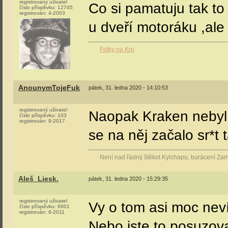
registrovaný uživatel
Co si pamatuju tak to
číslo příspěvku:
12745
registrován:
4-2003
u dveří motoráku ,ale 
Fotky na Krp
AnounymTojeFuk
pátek, 31. ledna 2020 - 14:10:53
registrovaný uživatel
Naopak Kraken nebyl 
číslo příspěvku:
103
registrován:
9-2017
se na něj začalo sr*t 
Není nad řádný štěkot Kylchapu, burácení Za
Aleš_Liesk.
pátek, 31. ledna 2020 - 15:29:35
registrovaný uživatel
Vy o tom asi moc neví
číslo příspěvku:
6601
registrován:
9-2011
Nebo jste to posuzova