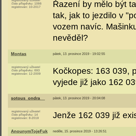
registrovaný uživatel
Řazení by mělo být 
číslo příspěvku:
1066
registrován:
10-2017
tak, jak to jezdilo v 
vozem navíc. Mašinku
nevěděl?
Montas
pátek, 13. prosince 2019 - 19:02:55
registrovaný uživatel
Kočkopes: 163 039, pr
číslo příspěvku:
693
registrován:
12-2009
vyjede již jako 162 03
sotous_ondra__
pátek, 13. prosince 2019 - 20:04:08
registrovaný uživatel
Jenže 162 039 již exi
číslo příspěvku:
14
registrován:
8-2019
AnounymTojeFuk
neděle, 15. prosince 2019 - 13:26:51