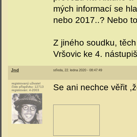
mých informací se hl
nebo 2017..? Nebo to
Z jiného soudku, těch
Vršovic ke 4. nástupišt
Jnd
středa, 22. ledna 2020 - 08:47:49
registrovaný uživatel
Se ani nechce věřit ,že 
číslo příspěvku:
12713
registrován:
4-2003