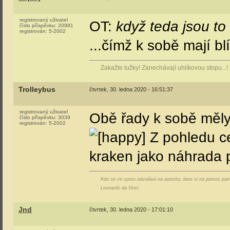
registrovaný uživatel
OT:
když teda jsou to 
číslo příspěvku:
20981
registrován:
5-2002
...čímž k sobě mají bl
Zakažte tužky! Zanechávají uhlíkovou stopu...!
Trolleybus
čtvrtek, 30. ledna 2020 - 16:51:37
registrovaný uživatel
Obě řady k sobě měly
číslo příspěvku:
3039
registrován:
5-2002
Z pohledu ce
kraken jako náhrada 
Kdo se ve sporu odvolává na autoritu, bere si na pomoc pa
Leonardo da Vinci
Jnd
čtvrtek, 30. ledna 2020 - 17:01:10