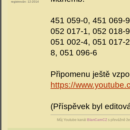
registrován:
12-2014
451 059-0, 451 069-9
052 017-1, 052 018-9
051 002-4, 051 017-2
8, 051 096-6
Připomenu ještě vzp
https://www.youtub
(Příspěvek byl editov
Můj Youtube kanál
BlanCamCZ
s převážně že