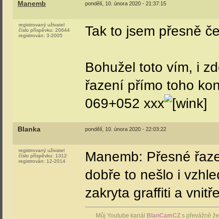
Manemb
pondělí, 10. února 2020 - 21:37:15
registrovaný uživatel
Tak to jsem přesně ček
číslo příspěvku:
20644
registrován:
3-2005
Bohužel toto vím, i z
řazení přímo toho kon
069+052 xxx
Blanka
pondělí, 10. února 2020 - 22:03:22
registrovaný uživatel
Manemb: Přesné řazen
číslo příspěvku:
1312
registrován:
12-2014
dobře to nešlo i vzhl
zakryta graffiti a vni
Můj Youtube kanál
BlanCamCZ
s převážně že