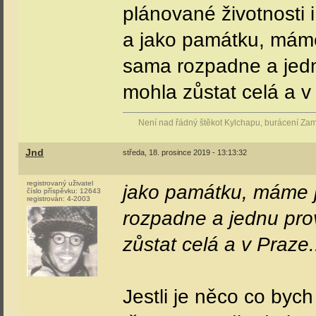
plánované životnosti i 
a jako památku, máme
sama rozpadne a jedn
mohla zůstat celá a v 
Není nad řádný štěkot Kylchapu, burácení Za
Jnd
středa, 18. prosince 2019 - 13:13:32
registrovaný uživatel
jako památku, máme 
číslo příspěvku:
12643
registrován:
4-2003
rozpadne a jednu pro
zůstat celá a v Praze.
Jestli je něco co byc