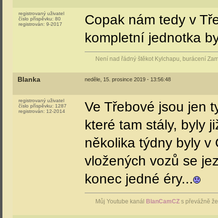
registrovaný uživatel
Copak nám tedy v Tře
číslo příspěvku:
80
registrován:
9-2017
kompletní jednotka by 
Není nad řádný štěkot Kylchapu, burácení Za
Blanka
neděle, 15. prosince 2019 - 13:56:48
registrovaný uživatel
Ve Třebové jsou jen ty
číslo příspěvku:
1287
registrován:
12-2014
které tam stály, byly 
několika týdny byly v
vložených vozů se jezd
konec jedné éry...
Můj Youtube kanál
BlanCamCZ
s převážně že