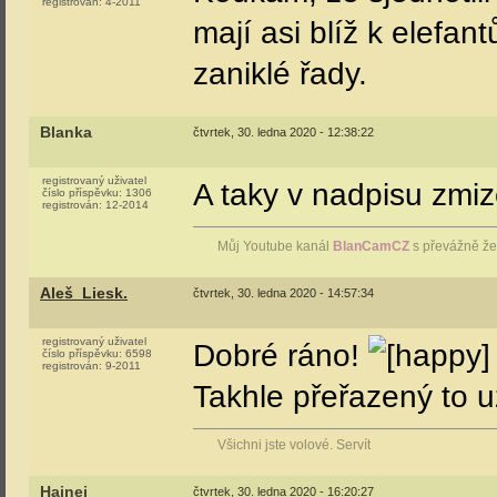
registrován:
4-2011
mají asi blíž k elefan
zaniklé řady.
Blanka
čtvrtek, 30. ledna 2020 - 12:38:22
registrovaný uživatel
A taky v nadpisu zmize
číslo příspěvku:
1306
registrován:
12-2014
Můj Youtube kanál
BlanCamCZ
s převážně že
Aleš_Liesk.
čtvrtek, 30. ledna 2020 - 14:57:34
registrovaný uživatel
Dobré ráno!
číslo příspěvku:
6598
registrován:
9-2011
Takhle přeřazený to už
Všichni jste volové. Servít
Hajnej
čtvrtek, 30. ledna 2020 - 16:20:27