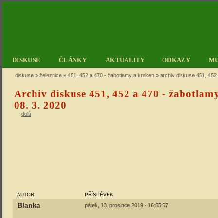
DISKUSE
ČLÁNKY
AKTUALITY
ODKAZY
M
diskuse
»
železnice
»
451, 452 a 470 - žabotlamy a kraken
» archiv diskuse 451, 452 
Archiv diskuse 451, 452 a 470 - žabotlam
08. 3. 2020
dolů
AUTOR
PŘÍSPĚVEK
Blanka
pátek, 13. prosince 2019 - 16:55:57