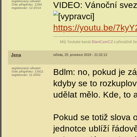
registrovaný uživatel
VIDEO: Vánoční svez
číslo příspěvku:
1294
registrován:
12-2014
https://youtu.be/7ky
Můj Youtube kanál
BlanCamCZ
s převážně že
Jena
středa, 25. prosince 2019 - 21:32:13
registrovaný uživatel
Bdlm: no, pokud je zá
číslo příspěvku:
13411
registrován:
11-2002
kdyby se to rozkuplov
udělat mělo. Kde, to a
Pokud se totiž slova o
jednotce ublíží řádov