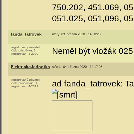
750.202, 451.069, 05
051.025, 051,096, 05
fanda_tatrovek
úterý, 03. března 2020 - 14:30:23
registrovaný uživatel
Neměl být vložák 025
číslo příspěvku:
2
registrován:
3-2020
ElektrickaJednotka
středa, 04. března 2020 - 14:17:08
registrovaný uživatel
ad fanda_tatrovek: T
číslo příspěvku:
81
registrován:
4-2019