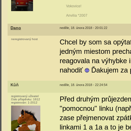
Vokovice!
Anvilia *2007
Dano
neděle, 18. února 2018 - 20:01:22
neregistrovaný host
Chcel by som sa opýta
jedným miestom prechá
reagovala na výhybke 
nahodiť
Ďakujem za 
Kůň
neděle, 18. února 2018 - 22:24:54
registrovaný uživatel
Před druhým průjezdem
číslo příspěvku:
1612
registrován:
1-2012
"pomocnou" linku (např
zase přejmenovat zpát
linkami 1 a 1a a to je 