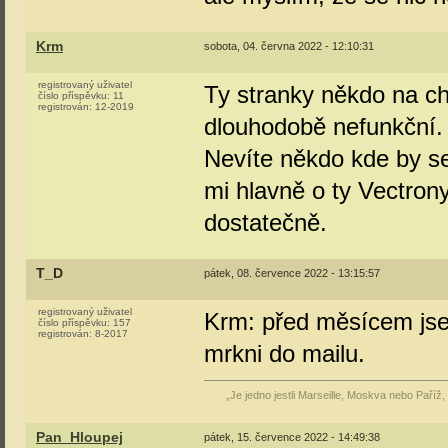
Krm
sobota, 04. června 2022 - 12:10:31
registrovaný uživatel
Ty stranky někdo na chv
číslo příspěvku:
11
registrován:
12-2019
dlouhodobě nefunkční. 
Nevíte někdo kde by se
mi hlavně o ty Vectron
dostatečně.
T_D
pátek, 08. července 2022 - 13:15:57
registrovaný uživatel
Krm: před měsícem jse
číslo příspěvku:
157
registrován:
8-2017
mrkni do mailu.
„Je jedno jestli Marseille, Moskva nebo Paříž,
Pan_Hloupej
pátek, 15. července 2022 - 14:49:38