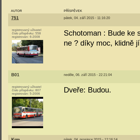
AUTOR
PŘÍSPĚVEK
751
pátek, 04. září 2015 - 11:16:20
registrovaný uživatel
Schotoman : Bude ke s
číslo příspěvku:
558
registrován:
6-2008
ne ? díky moc, klidně j
B01
neděle, 06. září 2015 - 22:21:04
registrovaný uživatel
Dveře: Budou.
číslo příspěvku:
807
registrován:
5-2006
Krm
pátek, 04. prosince 2015 - 12:16:14