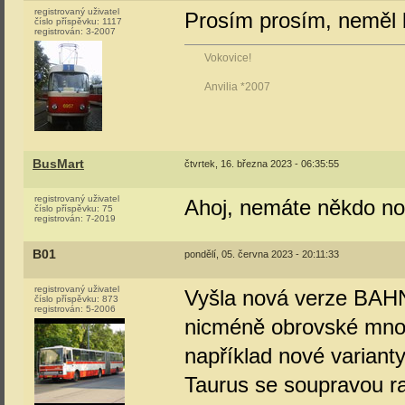
registrovaný uživatel
Prosím prosím, neměl
číslo příspěvku:
1117
registrován:
3-2007
Vokovice!
Anvilia *2007
BusMart
čtvrtek, 16. března 2023 - 06:35:55
registrovaný uživatel
Ahoj, nemáte někdo nov
číslo příspěvku:
75
registrován:
7-2019
B01
pondělí, 05. června 2023 - 20:11:33
registrovaný uživatel
Vyšla nová verze BAHN
číslo příspěvku:
873
registrován:
5-2006
nicméně obrovské množ
například nové varianty
Taurus se soupravou ra