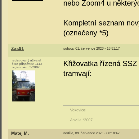
nebo Zoom4 u některýc
Kompletní seznam nov
(označeny *5)
Zxs91
sobota, 01. července 2023 - 18:51:17
registrovaný uživatel
Křižovatka řízená SSZ 
číslo příspěvku:
1143
registrován:
3-2007
tramvají:
Vokovice!
Anvilia *2007
Matej M.
neděle, 09. července 2023 - 00:10:42