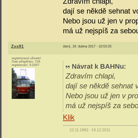
Zdravím chlapi,
dají se někdě sehnat v
Nebo jsou už jen v pro
má už nejspíš za sebo
Zxs91
úterý, 18. dubna 2017 - 10:53:25
registrovaný uživatel
číslo příspěvku:
728
Návrat k BAHNu
:
registrován:
3-2007
Zdravím chlapi,
dají se někdě sehnat 
Nebo jsou už jen v pro
má už nejspíš za seb
Klik
22.11.1962 - 19.12.2011