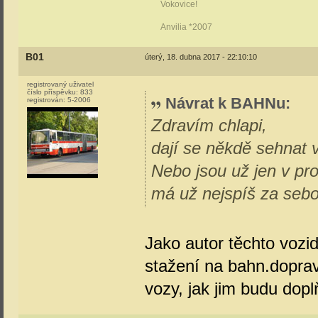
Vokovice!
Anvilia *2007
B01
úterý, 18. dubna 2017 - 22:10:10
registrovaný uživatel
číslo příspěvku:
833
Návrat k BAHNu
:
registrován:
5-2006
Zdravím chlapi,
dají se někdě sehnat 
Nebo jsou už jen v pro
má už nejspíš za seb
Jako autor těchto vozid
stažení na bahn.doprav
vozy, jak jim budu dopl