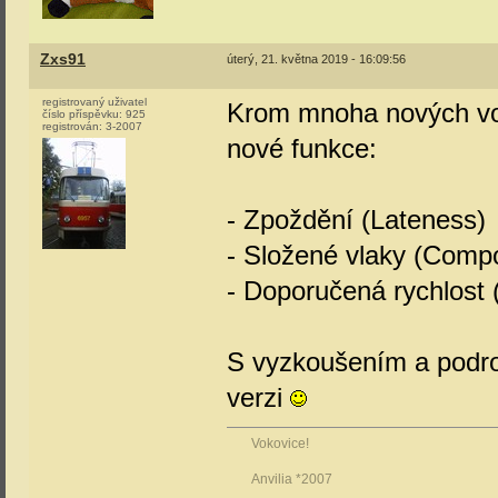
Zxs91
úterý, 21. května 2019 - 16:09:56
registrovaný uživatel
Krom mnoha nových voz
číslo příspěvku:
925
registrován:
3-2007
nové funkce:
- Zpoždění (Lateness)
- Složené vlaky (Compo
- Doporučená rychlos
S vyzkoušením a podr
verzi
Vokovice!
Anvilia *2007