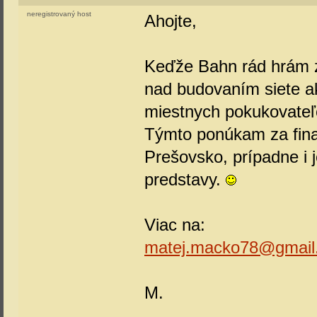
neregistrovaný host
Ahojte,
Keďže Bahn rád hrám z
nad budovaním siete a
miestnych pokukovateľ
Týmto ponúkam za finan
Prešovsko, prípadne i
predstavy.
Viac na:
matej.macko78@gmail
M.