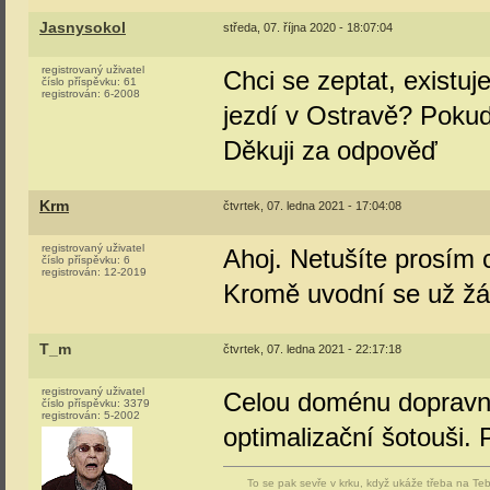
Jasnysokol
středa, 07. října 2020 - 18:07:04
registrovaný uživatel
Chci se zeptat, existuj
číslo příspěvku:
61
registrován:
6-2008
jezdí v Ostravě? Pokud
Děkuji za odpověď
Krm
čtvrtek, 07. ledna 2021 - 17:04:08
registrovaný uživatel
Ahoj. Netušíte prosím 
číslo příspěvku:
6
registrován:
12-2019
Kromě uvodní se už žád
T_m
čtvrtek, 07. ledna 2021 - 22:17:18
registrovaný uživatel
Celou doménu dopravni.
číslo příspěvku:
3379
registrován:
5-2002
optimalizační šotouši. P
To se pak sevře v krku, když ukáže třeba na Teb