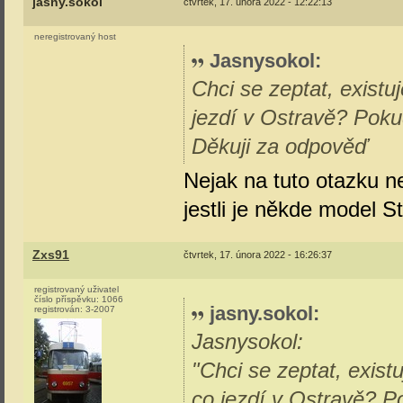
jasny.sokol
čtvrtek, 17. února 2022 - 12:22:13
neregistrovaný host
Jasnysokol
:
Chci se zeptat, existu
jezdí v Ostravě? Poku
Děkuji za odpověď
Nejak na tuto otazku n
jestli je někde model S
Zxs91
čtvrtek, 17. února 2022 - 16:26:37
registrovaný uživatel
číslo příspěvku:
1066
jasny.sokol
:
registrován:
3-2007
Jasnysokol:
"Chci se zeptat, exist
co jezdí v Ostravě? P