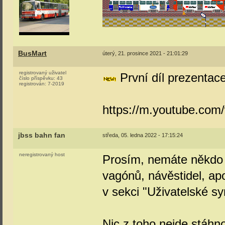
BusMart
úterý, 21. prosince 2021 - 21:01:29
registrovaný uživatel
První díl prezentac
číslo příspěvku:
43
registrován:
7-2019
https://m.youtube.c
jbss bahn fan
středa, 05. ledna 2022 - 17:15:24
neregistrovaný host
Prosím, nemáte někdo k
vagónů, návěstidel, ap
v sekci "Uživatelské s
Nic z toho nejde stáhno