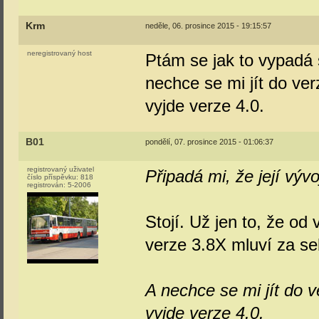
Krm
neděle, 06. prosince 2015 - 19:15:57
neregistrovaný host
Ptám se jak to vypadá s 
nechce se mi jít do ver
vyjde verze 4.0.
B01
pondělí, 07. prosince 2015 - 01:06:37
registrovaný uživatel
Připadá mi, že její vývoj
číslo příspěvku:
818
registrován:
5-2006
Stojí. Už jen to, že od
verze 3.8X mluví za se
A nechce se mi jít do v
vyjde verze 4.0.