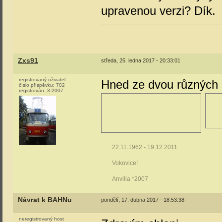
upravenou verzi? Dík.
Zxs91
středa, 25. ledna 2017 - 20:33:01
registrovaný uživatel
Hned ze dvou různých 
číslo příspěvku:
702
registrován:
3-2007
22.11.1962 - 19.12.2011
Vokovice!
Anvilia *2007
Návrat k BAHNu
pondělí, 17. dubna 2017 - 18:53:38
neregistrovaný host