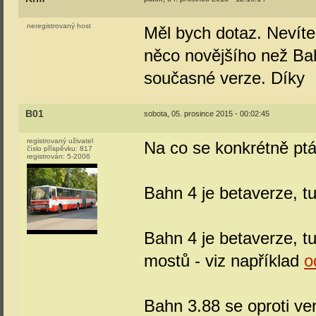
neregistrovaný host
Měl bych dotaz. Nevíte 
něco novějšího než Bah 
současné verze. Díky
B01
sobota, 05. prosince 2015 - 00:02:45
registrovaný uživatel
Na co se konkrétně pt
číslo příspěvku:
817
registrován:
5-2006
Bahn 4 je betaverze, t
Bahn 4 je betaverze, tu
mostů - viz například
o
Bahn 3.88 se oproti ver