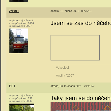
Zxs91
sobota, 10. dubna 2021 - 00:25:31
registrovaný uživatel
Jsem se zas do něčeho
číslo příspěvku:
1008
registrován:
3-2007
Vokovice!
Anvilia *2007
B01
středa, 03. listopadu 2021 - 20:41:52
registrovaný uživatel
Taky jsem se do něčeho
číslo příspěvku:
851
registrován:
5-2006