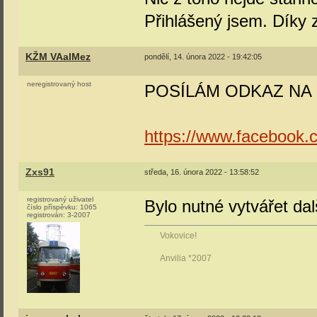
Přihlášený jsem. Díky
KŽM VAalMez
pondělí, 14. února 2022 - 19:42:05
neregistrovaný host
POSÍLÁM ODKAZ NA
https://www.facebook
Zxs91
středa, 16. února 2022 - 13:58:52
registrovaný uživatel
Bylo nutné vytvářet da
číslo příspěvku:
1065
registrován:
3-2007
Vokovice!
Anvilia *2007