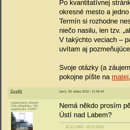
Po kvantitatívnej strán
okresné mesto a jedno
Termín si rozhodne nes
niečo nasilu, len tzv. „a
V takýchto veciach – p
uvítam aj pozmeňujúce
Svoje otázky (a záujem
pokojne píšte na
mate
Zxs91
úterý, 09. ledna 2018 - 21:58:44
registrovaný uživatel
Nemá někdo prosím pěk
číslo příspěvku:
792
registrován:
3-2007
Ústí nad Labem?
22.11.1962 - 19.12.2011