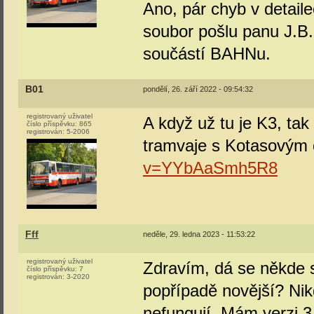
Ano, pár chyb v detail
soubor pošlu panu J.B. 
součástí BAHNu.
B01
pondělí, 26. září 2022 - 09:54:32
registrovaný uživatel
A když už tu je K3, ta
číslo příspěvku:
865
registrován:
5-2006
tramvaje s Kotasovým 
v=YYbAaSmh5R8
Fff
neděle, 29. ledna 2023 - 11:53:22
registrovaný uživatel
Zdravím, dá se někde s
číslo příspěvku:
7
registrován:
3-2020
popřípadě novější? Nik
nefungují. Mám verzi 3