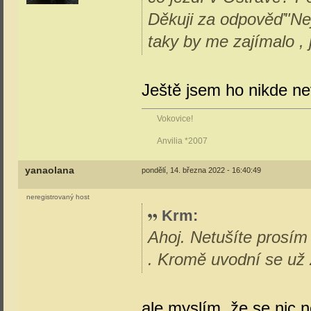
Děkuji za odpověď"Nej
taky by me zajímalo , 
Ještě jsem ho nikde ne
Vokovice!
Anvilia *2007
yanaolana
pondělí, 14. března 2022 - 16:40:49
neregistrovaný host
Krm
:
Ahoj. Netušíte prosím
. Kromě uvodní se už 
ale myslím, že se nic 