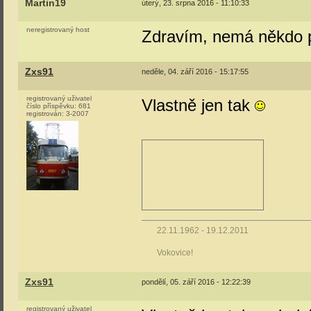
Martin19
úterý, 23. srpna 2016 - 11:10:33
neregistrovaný host
Zdravím, nemá někdo 
Zxs91
neděle, 04. září 2016 - 15:17:55
registrovaný uživatel
Vlastně jen tak
číslo příspěvku:
681
registrován:
3-2007
22.11.1962 - 19.12.2011
Vokovice!
Zxs91
pondělí, 05. září 2016 - 12:22:39
registrovaný uživatel