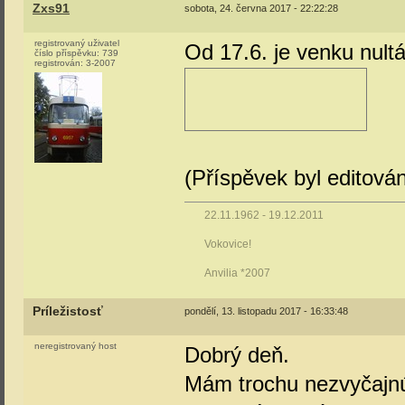
Zxs91
sobota, 24. června 2017 - 22:22:28
registrovaný uživatel
Od 17.6. je venku nult
číslo příspěvku:
739
registrován:
3-2007
(Příspěvek byl editová
22.11.1962 - 19.12.2011
Vokovice!
Anvilia *2007
Príležistosť
pondělí, 13. listopadu 2017 - 16:33:48
neregistrovaný host
Dobrý deň.
Mám trochu nezvyčajnú 