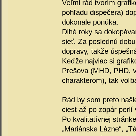
Veľmi rád tvorím grafiko
pohľadu dispečera) do
dokonale ponúka.
Dlhé roky sa dokopáva
sieť. Za poslednú dobu
dopravy, takže úspešná
Keďže najviac si grafik
Prešova (MHD, PHD, vl
charakterom), tak voľb
Rád by som preto našiel
ciest až po zopár perlí 
Po kvalitatívnej stránke
„Mariánske Lázne“, „Tá