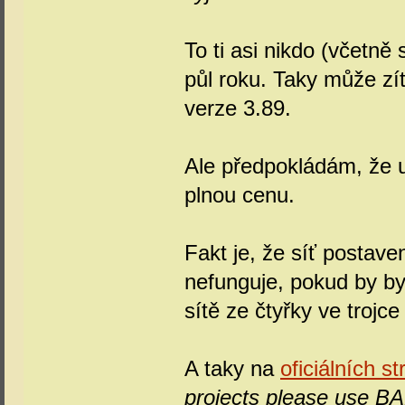
To ti asi nikdo (včetn
půl roku. Taky může zít
verze 3.89.
Ale předpokládám, že 
plnou cenu.
Fakt je, že síť postave
nefunguje, pokud by byl
sítě ze čtyřky ve trojc
A taky na
oficiálních s
projects please use B