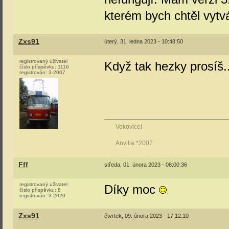
kterém bych chtěl vytv
Zxs91
úterý, 31. ledna 2023 - 10:48:50
registrovaný uživatel
Když tak hezky prosíš.
číslo příspěvku:
1116
registrován:
3-2007
Vokovice!
Anvilia *2007
Fff
středa, 01. února 2023 - 08:00:36
registrovaný uživatel
Díky moc
číslo příspěvku:
8
registrován:
3-2020
Zxs91
čtvrtek, 09. února 2023 - 17:12:10