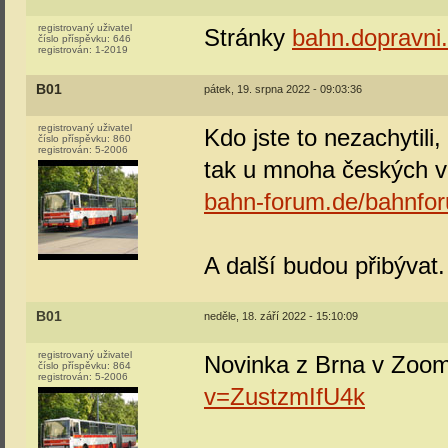
registrovaný uživatel
Stránky
bahn.dopravni.
číslo příspěvku:
646
registrován:
1-2019
B01
pátek, 19. srpna 2022 - 09:03:36
registrovaný uživatel
Kdo jste to nezachytili
číslo příspěvku:
860
registrován:
5-2006
tak u mnoha českých vo
bahn-forum.de/bahnfor
A další budou přibývat.
B01
neděle, 18. září 2022 - 15:10:09
registrovaný uživatel
Novinka z Brna v Zoom
číslo příspěvku:
864
registrován:
5-2006
v=ZustzmIfU4k