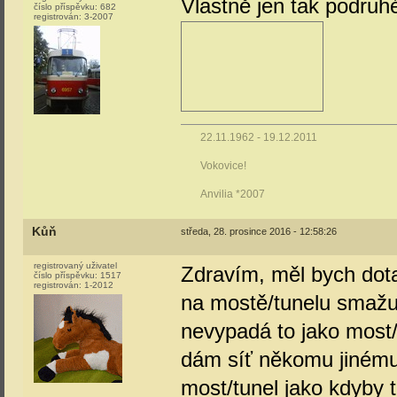
Vlastně jen tak podru
číslo příspěvku:
682
registrován:
3-2007
22.11.1962 - 19.12.2011
Vokovice!
Anvilia *2007
Kůň
středa, 28. prosince 2016 - 12:58:26
registrovaný uživatel
Zdravím, měl bych dota
číslo příspěvku:
1517
registrován:
1-2012
na mostě/tunelu smažu z
nevypadá to jako most/
dám síť někomu jinému,
most/tunel jako kdyby 