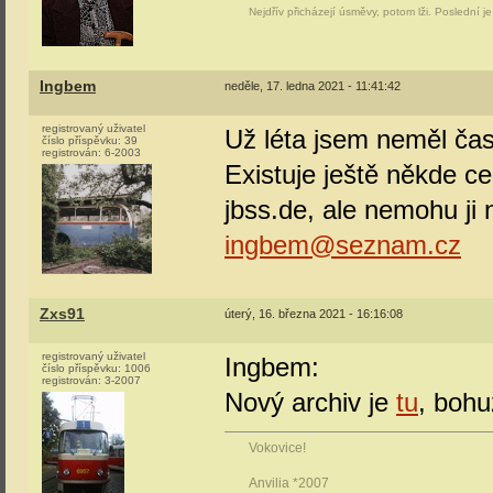
Nejdřív přicházejí úsměvy, potom lži. Poslední j
Ingbem
neděle, 17. ledna 2021 - 11:41:42
registrovaný uživatel
Už léta jsem neměl čas
číslo příspěvku:
39
registrován:
6-2003
Existuje ještě někde c
jbss.de, ale nemohu ji 
ingbem@seznam.cz
Zxs91
úterý, 16. března 2021 - 16:16:08
registrovaný uživatel
Ingbem:
číslo příspěvku:
1006
registrován:
3-2007
Nový archiv je
tu
, bohu
Vokovice!
Anvilia *2007