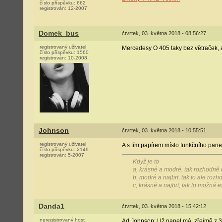
číslo příspěvku:
662
registrován:
12-2007
Domek_bus
čtvrtek, 03. května 2018 - 08:56:27
registrovaný uživatel
Mercedesy O 405 taky bez větraček, a
číslo příspěvku:
1560
registrován:
10-2008
Johnson
čtvrtek, 03. května 2018 - 10:55:51
registrovaný uživatel
A s tím papírem místo funkčního pane
číslo příspěvku:
2149
registrován:
5-2007
Když je to
a, krásné a modré, tak rozhodně n
b, modré a najbrt, tak to ale roz
c, krásné a najbrt, tak to možná 
Danda1
čtvrtek, 03. května 2018 - 15:42:12
neregistrovaný host
Ad Johnson: Už panel má, zřejmě z 3Z3