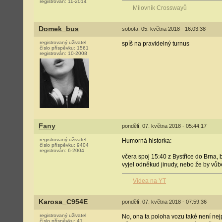
registrován:
11-2014
Milovník Crosswayů
Domek_bus
sobota, 05. května 2018 - 16:03:38
registrovaný uživatel
spíš na pravidelný turnus
číslo příspěvku:
1561
registrován:
10-2008
Fany
pondělí, 07. května 2018 - 05:44:17
registrovaný uživatel
Humorná historka:
číslo příspěvku:
9404
registrován:
6-2004
včera spoj 15:40 z Bystřice do Brna, b
vyjel odněkud jinudy, nebo že by vůbe
Videa na YT
Karosa_C954E
pondělí, 07. května 2018 - 07:59:36
registrovaný uživatel
No, ona ta poloha vozu také není nej
číslo příspěvku:
41