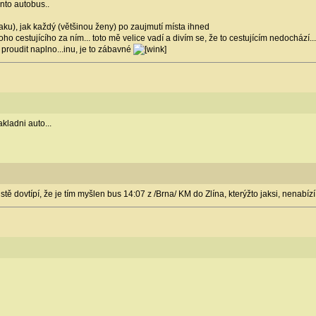
ento autobus..
aku), jak každý (většinou ženy) po zaujmutí místa ihned
 toho cestujícího za ním... toto mě velice vadí a divím se, že to cestujícím nedocház
roudit naplno...inu, je to zábavné
kladni auto...
jistě dovtípí, že je tím myšlen bus 14:07 z /Brna/ KM do Zlína, kterýžto jaksi, nenabí