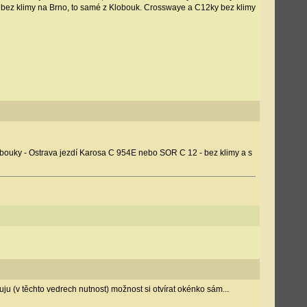
 bez klimy na Brno, to samé z Klobouk. Crosswaye a C12ky bez klimy
Klobouky - Ostrava jezdí Karosa C 954E nebo SOR C 12 - bez klimy a s
uju (v těchto vedrech nutnost) možnost si otvírat okénko sám...