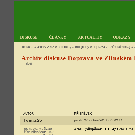
DISKUSE
ČLÁNKY
AKTUALITY
ODKAZY
diskuse
»
archiv 2018
»
autobusy a trolejbusy
»
doprava ve zlínském kraji
» a
Archiv diskuse Doprava ve Zlínském k
dolů
AUTOR
PŘÍSPĚVEK
Tomas25
pátek, 27. dubna 2018 - 23:02:14
registrovaný uživatel
Ares1 (příspěvek 11 139): Gracla má
číslo příspěvku:
3107