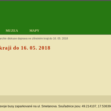
MUZEA
MAPY
rchiv diskuse doprava ve zlínském kraji do 16. 05. 2018
raji do 16. 05. 2018
 svoje busy zaparkované na ul. Smetanova. Souřadnice jsou: 49.214107, 17.53639