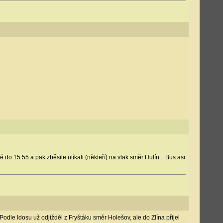
 do 15:55 a pak zběsile utíkali (někteří) na vlak směr Hulín... Bus asi
odle Idosu už odjížděl z Fryštáku směr Holešov, ale do Zlína přijel