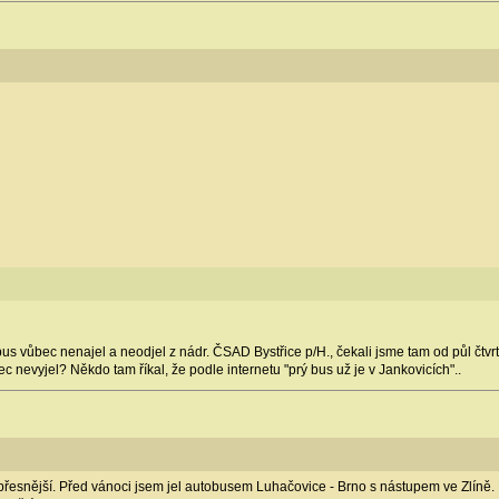
us vůbec nenajel a neodjel z nádr. ČSAD Bystřice p/H., čekali jsme tam od půl čtvrté
c nevyjel? Někdo tam říkal, že podle internetu "prý bus už je v Jankovicích"..
přesnější. Před vánoci jsem jel autobusem Luhačovice - Brno s nástupem ve Zlíně. P