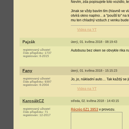
Nevím, zda popisujete toto vozidlo, t
Jinak se vždy bavím tím (hlavně ve vl
otvírá okno naplno... a "pouští to" na
mu ten chladný vzduch z venku bude p
Videa na YT
Pajzák
úterý, 01. května 2018 - 08:19:43
registrovaný uživatel
Autobusu bez oken se obvykle rika na
číslo příspěvku:
1737
registrován:
6-2015
Fany
úterý, 01. května 2018 - 15:15:23
registrovaný uživatel
Jo, jo, nákladní auto.... Tak každý se 
číslo příspěvku:
9397
registrován:
6-2004
Videa na YT
KarosákCZ
středa, 02. května 2018 - 14:43:15
registrovaný uživatel
Récréo 6Z1 3953
v provozu.
číslo příspěvku:
71
registrován:
12-2017