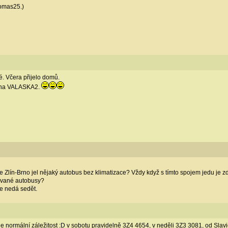
Tomas25.)
té. Včera přijelo domů.
í na VALASKA2.
ce Zlín-Brno jel nějaký autobus bez klimatizace? Vždy když s tímto spojem jedu je 
ované autobusy?
ce nedá sedět.
e normální záležitost :D v sobotu pravidelně 3Z4 4654, v neděli 3Z3 3081, od Slavi