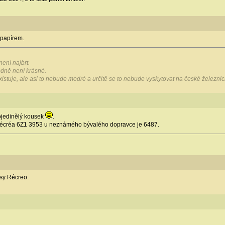
 papírem.
ení najbrt.
hodně není krásné.
existuje, ale asi to nebude modré a určitě se to nebude vyskytovat na české železnici
ojedinělý kousek
.
 Récréa 6Z1 3953 u neznámého bývalého dopravce je 6487.
èsy Récreo.