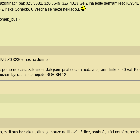
rázdninách pak 3Z3 3082, 3Z0 8649, 3Z7 4013. Ze Zlína ještě semtam jezdí C954E
taré Zlínské Conecto. U vsetína se meze nekladou.
Domek_bus.)
SPZ 5Z0 3230 dnes na Juřince.
 je poměrně častá záležitost. Jak jsem psal docela nedávno, ranní linku 6.20 Val. 
 můžem být rádi že to nejede SOR BN 12.
o jezdí bus bez oken, klima je pouze na libovůli řidiče, osobně ji rád nemám, prefer