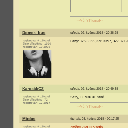
->Můj YT kanál<-
Domek_bus
středa, 02. května 2018 - 20:38:28
registrovaný uživatel
Fany: 3Z6 3356, 3Z6 3357, 3Z7 3719,
číslo příspěvku:
1559
registrován:
10-2008
KarosákCZ
středa, 02. května 2018 - 20:49:38
registrovaný uživatel
Setry, LC 936 XE také.
číslo příspěvku:
72
registrován:
12-2017
->Můj YT kanál<-
Mirdas
čtvrtek, 03. května 2018 - 00:17:25
registrovaný uživatel
Změny v MHD Vsetín.