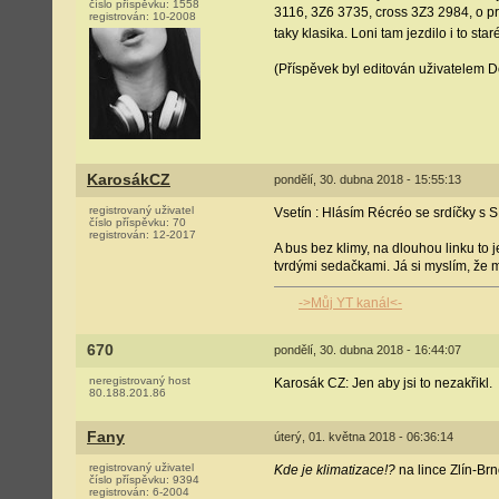
číslo příspěvku:
1558
3116, 3Z6 3735, cross 3Z3 2984, o p
registrován:
10-2008
taky klasika. Loni tam jezdilo i to s
(Příspěvek byl editován uživatelem 
KarosákCZ
pondělí, 30. dubna 2018 - 15:55:13
registrovaný uživatel
Vsetín : Hlásím Récréo se srdíčky s 
číslo příspěvku:
70
registrován:
12-2017
A bus bez klimy, na dlouhou linku to
tvrdými sedačkami. Já si myslím, že
->Můj YT kanál<-
670
pondělí, 30. dubna 2018 - 16:44:07
neregistrovaný host
Karosák CZ: Jen aby jsi to nezakřikl.
80.188.201.86
Fany
úterý, 01. května 2018 - 06:36:14
registrovaný uživatel
Kde je klimatizace!?
na lince Zlín-Brn
číslo příspěvku:
9394
registrován:
6-2004