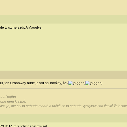
le ty už nejezdí. A Magelys.
lu, ten Urbanway bude jezdit asi navždy, že?
ení najbrt.
hodně není krásné.
existuje, ale asi to nebude modré a určitě se to nebude vyskytovat na české železnici
 3114, z té totiž panel zmizel.