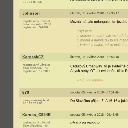
90.181.80.232
Johnson
čtvrtek, 03. května 2018 - 17:36:17
registrovaný uživatel
Možná má, ale nefunguje, furt jezdí s
číslo příspěvku:
2150
registrován:
5-2007
Když je to
a, krásné a modré, tak rozhodně n
b, modré a najbrt, tak to ale roz
c, krásné a najbrt, tak to možná 
KarosákCZ
čtvrtek, 03. května 2018 - 18:55:10
registrovaný uživatel
Cedulový Urbanway.. to je skutečně 
číslo příspěvku:
73
Abych nebyl OT tak evidenční číslo
registrován:
12-2017
->Můj YT kanál<-
670
sobota, 05. května 2018 - 07:51:49
neregistrovaný host
Do Slavičína přijela ZLA 16-16 a jak
80.188.201.86
Karosa_C954E
sobota, 05. května 2018 - 09:48:48
registrovaný uživatel
Přesun na zálohu?
číslo příspěvku:
40