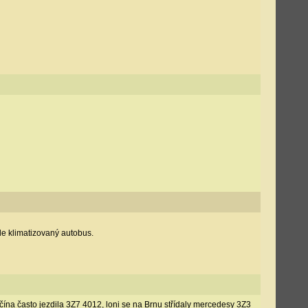
zde klimatizovaný autobus.
čína často jezdila 3Z7 4012, loni se na Brnu střídaly mercedesy 3Z3