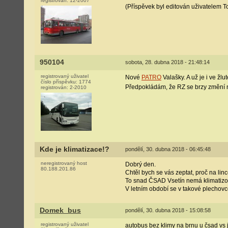
registrován:
12-2007
(Příspěvek byl editován uživatelem 
950104
sobota, 28. dubna 2018 - 21:48:14
registrovaný uživatel
Nové
PATRO
Valašky. A už je i ve žlu
číslo příspěvku:
1774
Předpokládám, že RZ se brzy změn
registrován:
2-2010
Kde je klimatizace!?
pondělí, 30. dubna 2018 - 06:45:48
neregistrovaný host
Dobrý den.
80.188.201.86
Chtěl bych se vás zeptat, proč na lin
To snad ČSAD Vsetín nemá klimatiz
V letním období se v takové plechov
Domek_bus
pondělí, 30. dubna 2018 - 15:08:58
registrovaný uživatel
autobus bez klimy na brnu u čsad vs j