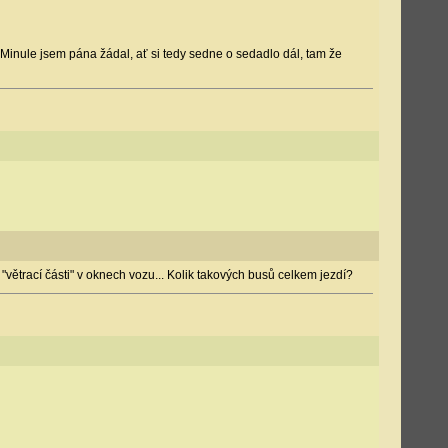
í...Minule jsem pána žádal, ať si tedy sedne o sedadlo dál, tam že
zí "větrací části" v oknech vozu... Kolik takových busů celkem jezdí?