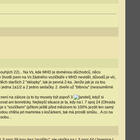
 (pouhých 22)... Na Vs, kde MHD je doménou důchodců, něco
k (v životě jsem na Vs žádného vozíčkáře v MHD neviděl, důvodů je víc,
ch starších 2 "sklopky", tak je pevná 2-ka. Jenže jak je za tou
ale jedna 1a1/2 a 2 jedno sedačky. 2. dveře už "blbnou" (nesouměrné
 není na záloze (a to by musely být aspoň 3
, když si
at ani teoreticky. Nejlepší situace je ta, kdy na l. 7 spoj 24 (Ohrada
už je s "vozíčkem" (přitom ještě před měsícem to 100% jezdil ten samý
dou chtěla jet maminka s kočárkem, tak má prostě smůlu... A co na
sobu...
l. 5 spoj 39 jsou bez "vozíčku", ale otočka na l. 5 spoj 44 (Jasenice I