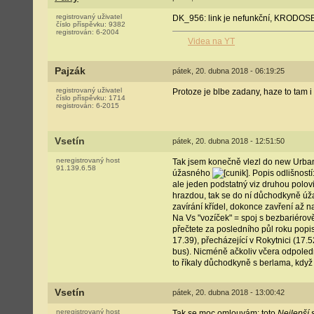
registrovaný uživatel
DK_956: link je nefunkční, KRODOSB
číslo příspěvku:
9382
registrován:
6-2004
Videa na YT
Pajzák
pátek, 20. dubna 2018 - 06:19:25
registrovaný uživatel
Protoze je blbe zadany, haze to tam 
číslo příspěvku:
1714
registrován:
6-2015
Vsetín
pátek, 20. dubna 2018 - 12:51:50
neregistrovaný host
Tak jsem konečně vlezl do new Urban
91.139.6.58
úžasného
. Popis odlišnost
ale jeden podstatný viz druhou polovi
hrazdou, tak se do ní důchodkyně úžas
zavírání křídel, dokonce zavření až na 
Na Vs "vozíček" = spoj s bezbariérov
přečtete za posledního půl roku popis
17.39), přecházející v Rokytnici (17.5
bus). Nicméně ačkoliv včera odpoledne
to říkaly důchodkyně s berlama, když 
Vsetín
pátek, 20. dubna 2018 - 13:00:42
neregistrovaný host
Tak se moc omlouvám: toto
Nejlepší s