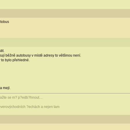
utobus
it.
jí běžně autobusy v místě adresy to většinou není.
 to bylo přehledné.
a mejl.
snažte se m? p?edb?hnout....
verovýchodních ?echách a nejen tam