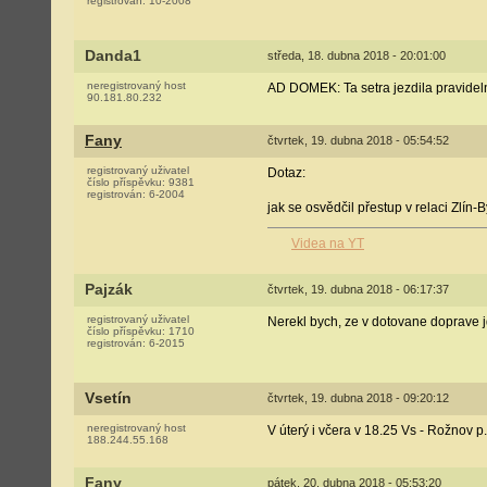
registrován:
10-2008
Danda1
středa, 18. dubna 2018 - 20:01:00
neregistrovaný host
AD DOMEK: Ta setra jezdila pravidelně
90.181.80.232
Fany
čtvrtek, 19. dubna 2018 - 05:54:52
registrovaný uživatel
Dotaz:
číslo příspěvku:
9381
registrován:
6-2004
jak se osvědčil přestup v relaci Zlín-
Videa na YT
Pajzák
čtvrtek, 19. dubna 2018 - 06:17:37
registrovaný uživatel
Nerekl bych, ze v dotovane doprave j
číslo příspěvku:
1710
registrován:
6-2015
Vsetín
čtvrtek, 19. dubna 2018 - 09:20:12
neregistrovaný host
V úterý i včera v 18.25 Vs - Rožnov
188.244.55.168
Fany
pátek, 20. dubna 2018 - 05:53:20