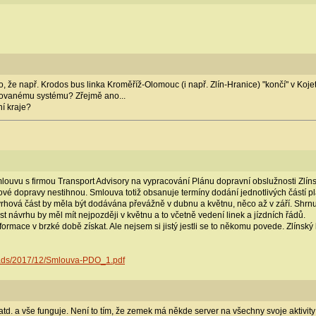
to, že např. Krodos bus linka Kroměříž-Olomouc (i např. Zlín-Hranice) "končí" v Ko
rovanému systému? Zřejmě ano...
ní kraje?
 smlouvu s firmou Transport Advisory na vypracování Plánu dopravní obslužnosti Zlín
vé dopravy nestihnou. Smlouva totiž obsanuje termíny dodání jednotlivých částí plánu
rhová část by měla být dodávána převážně v dubnu a květnu, něco až v září. Shrnuto
st návrhu by měl mít nejpozději v květnu a to včetně vedení linek a jízdních řádů.
ormace v brzké době získat. Ale nejsem si jistý jestli se to někomu povede. Zlínsk
oads/2017/12/Smlouva-PDO_1.pdf
s atd. a vše funguje. Není to tím, že zemek má někde server na všechny svoje aktivit