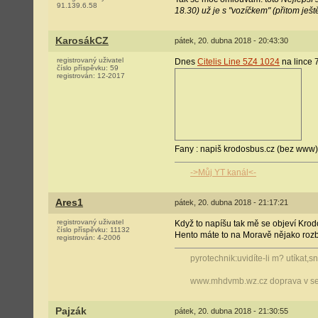
91.139.6.58
18.30) už je s "vozíčkem" (přitom ješ
KarosákCZ
pátek, 20. dubna 2018 - 20:43:30
registrovaný uživatel
Dnes
Citelis Line 5Z4 1024
na lince 7
číslo příspěvku:
59
registrován:
12-2017
Fany : napiš krodosbus.cz (bez www) 
->Můj YT kanál<-
Ares1
pátek, 20. dubna 2018 - 21:17:21
registrovaný uživatel
Když to napíšu tak mě se objeví Kro
číslo příspěvku:
11132
Hento máte to na Moravě nějako rozb
registrován:
4-2006
pyrotechnik:uvidíte-li m? utíkat,
www.mhdvmb.wz.cz doprava v se
Pajzák
pátek, 20. dubna 2018 - 21:30:55