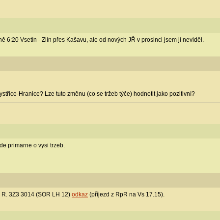
 6:20 Vsetín - Zlín přes Kašavu, ale od nových JŘ v prosinci jsem jí neviděl.
Bystřice-Hranice? Lze tuto změnu (co se tržeb týče) hodnotit jako pozitivní?
de primarne o vysi trzeb.
 p. R. 3Z3 3014 (SOR LH 12)
odkaz
(příjezd z RpR na Vs 17.15).