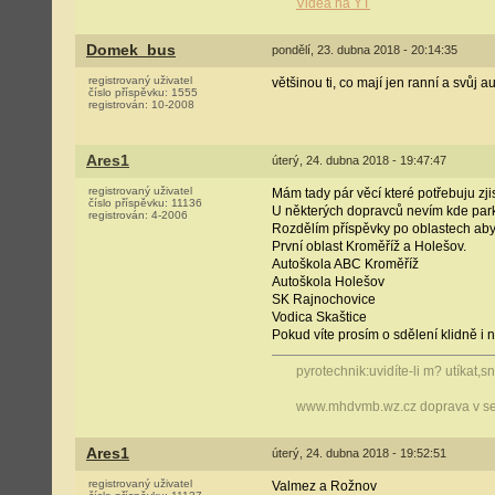
Videa na YT
Domek_bus
pondělí, 23. dubna 2018 - 20:14:35
registrovaný uživatel
většinou ti, co mají jen ranní a svůj a
číslo příspěvku:
1555
registrován:
10-2008
Ares1
úterý, 24. dubna 2018 - 19:47:47
registrovaný uživatel
Mám tady pár věcí které potřebuju zjist
číslo příspěvku:
11136
U některých dopravců nevím kde parku
registrován:
4-2006
Rozdělím příspěvky po oblastech aby
První oblast Kroměříž a Holešov.
Autoškola ABC Kroměříž
Autoškola Holešov
SK Rajnochovice
Vodica Skaštice
Pokud víte prosím o sdělení klidně i n
pyrotechnik:uvidíte-li m? utíkat,
www.mhdvmb.wz.cz doprava v se
Ares1
úterý, 24. dubna 2018 - 19:52:51
registrovaný uživatel
Valmez a Rožnov