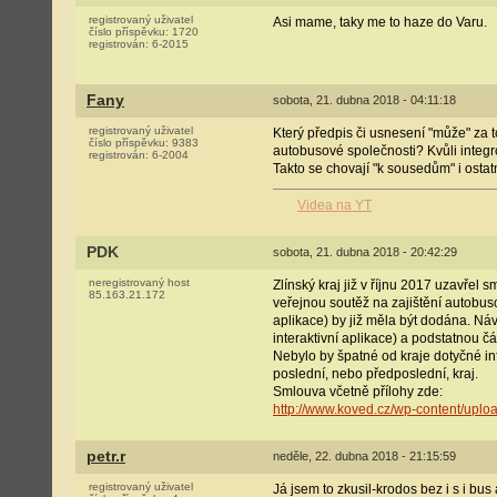
registrovaný uživatel
Asi mame, taky me to haze do Varu.
číslo příspěvku:
1720
registrován:
6-2015
Fany
sobota, 21. dubna 2018 - 04:11:18
registrovaný uživatel
Který předpis či usnesení "může" za 
číslo příspěvku:
9383
autobusové společnosti? Kvůli integ
registrován:
6-2004
Takto se chovají "k sousedům" i ostat
Videa na YT
PDK
sobota, 21. dubna 2018 - 20:42:29
neregistrovaný host
Zlínský kraj již v říjnu 2017 uzavřel
85.163.21.172
veřejnou soutěž na zajištění autobuso
aplikace) by již měla být dodána. Náv
interaktivní aplikace) a podstatnou čá
Nebylo by špatné od kraje dotyčné inf
poslední, nebo předposlední, kraj.
Smlouva včetně přílohy zde:
http://www.koved.cz/wp-content/upl
petr.r
neděle, 22. dubna 2018 - 21:15:59
registrovaný uživatel
Já jsem to zkusil-krodos bez i s i bu