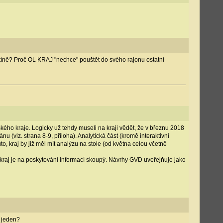
jetíně? Proč OL KRAJ "nechce" pouštět do svého rajonu ostatní
ského kraje. Logicky už tehdy museli na kraji vědět, že v březnu 2018
 (viz. strana 8-9, příloha). Analytická část (kromě interaktivní
, kraj by již měl mít analýzu na stole (od května celou včetně
ý kraj je na poskytování informací skoupý. Návrhy GVD uveřejňuje jako
y jeden?