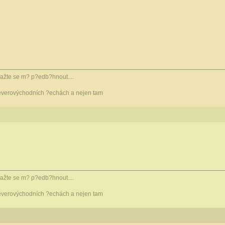
snažte se m? p?edb?hnout....
verovýchodních ?echách a nejen tam
snažte se m? p?edb?hnout....
verovýchodních ?echách a nejen tam