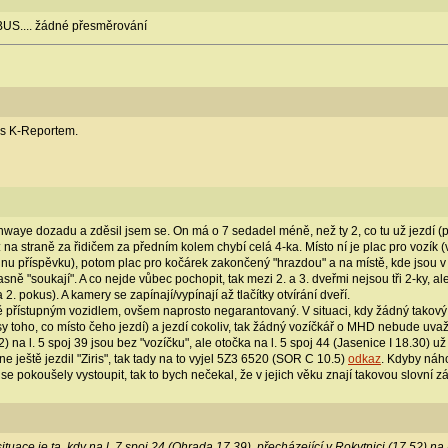
US.... žádné přesměrování
i s K-Reportem.
waye dozadu a zděsil jsem se. On má o 7 sedadel méně, než ty 2, co tu už jezdí
í: na straně za řidičem za předním kolem chybí celá 4-ka. Místo ní je plac pro vozí
nu příspěvku), potom plac pro kočárek zakončený "hrazdou" a na místě, kde jsou v tě
ně "soukají". A co nejde vůbec pochopit, tak mezi 2. a 3. dveřmi nejsou tři 2-ky, 
2. pokus). A kamery se zapínají/vypínají až tlačítky otvírání dveří.
ě přístupným vozidlem, ovšem naprosto negarantovaný. V situaci, kdy žádný takový
y toho, co místo čeho jezdí) a jezdí cokoliv, tak žádný vozíčkář o MHD nebude uvažov
2) na l. 5 spoj 39 jsou bez "vozíčku", ale otočka na l. 5 spoj 44 (Jasenice I 18.30) 
 ještě jezdil "Ziris", tak tady na to vyjel 5Z3 6520 (SOR C 10.5)
odkaz
. Kdyby náho
se pokoušely vystoupit, tak to bych nečekal, že v jejich věku znají takovou slovní zá
ituace je ta, kdy na l. 7 spoj 24 (Ohrada 17.39), přecházející v Rokytnici (17.52) na 