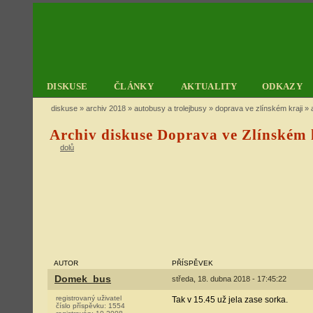
DISKUSE
ČLÁNKY
AKTUALITY
ODKAZY
diskuse
»
archiv 2018
»
autobusy a trolejbusy
»
doprava ve zlínském kraji
» a
Archiv diskuse Doprava ve Zlínském k
dolů
AUTOR
PŘÍSPĚVEK
Domek_bus
středa, 18. dubna 2018 - 17:45:22
registrovaný uživatel
Tak v 15.45 už jela zase sorka.
číslo příspěvku:
1554