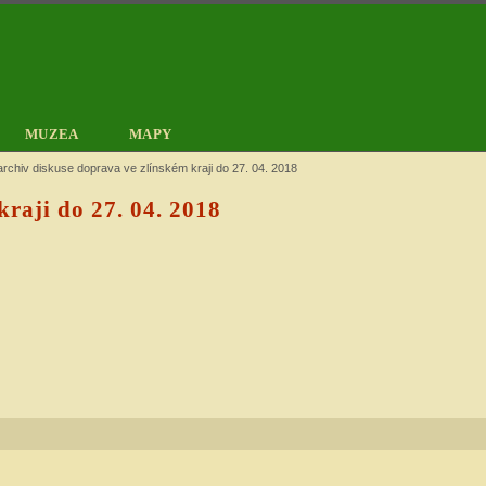
MUZEA
MAPY
rchiv diskuse doprava ve zlínském kraji do 27. 04. 2018
raji do 27. 04. 2018