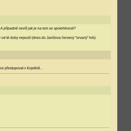
A případně nevíš jak je na tom se spolehlivostí?
cky od té doby nejezdí (dnes do Janišova červený "orvaný" hrb).
e přestupovat v Kojetíně...