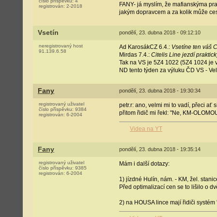
číslo příspěvku:
4
FANY- já myslím, že mafianskýma pra
registrován:
2-2018
jakým dopravcem a za kolik může ces
Vsetín
pondělí, 23. dubna 2018 - 09:12:10
neregistrovaný host
Ad KarosákCZ 6.4.:
Vsetíne ten váš C
91.139.6.58
Mirdas 7.4.:
Citelis Line jezdí praktic
Tak na VS je 5Z4 1022 (5Z4 1024 je v
ND tento týden za výluku ČD VS - Vel
Fany
pondělí, 23. dubna 2018 - 19:30:34
registrovaný uživatel
petr.r: ano, velmi mi to vadí, přeci ať
číslo příspěvku:
9384
přitom řidič mi řekl: "Ne, KM-OLOMOU
registrován:
6-2004
Videa na YT
Fany
pondělí, 23. dubna 2018 - 19:35:14
registrovaný uživatel
Mám i další dotazy:
číslo příspěvku:
9385
registrován:
6-2004
1) jízdné Hulín, nám. - KM, žel. stani
Před optimalizací cen se to lišilo o dvě
2) na HOUSA lince mají řidiči systém 