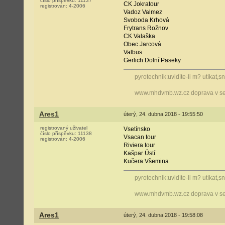
číslo příspěvku:
11137
CK Jokratour
registrován:
4-2006
Vadoz Valmez
Svoboda Krhová
Frytrans Rožnov
CK Valaška
Obec Jarcová
Valbus
Gerlich Dolní Paseky
pyrotechnik:uvidíte-li m? utíkat,
www.mhdvmb.wz.cz doprava v se
Ares1
úterý, 24. dubna 2018 - 19:55:50
registrovaný uživatel
Vsetínsko
číslo příspěvku:
11138
Vsacan tour
registrován:
4-2006
Riviera tour
Kašpar Ústí
Kučera Všemina
pyrotechnik:uvidíte-li m? utíkat,
www.mhdvmb.wz.cz doprava v se
Ares1
úterý, 24. dubna 2018 - 19:58:08