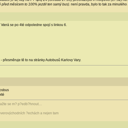
tě před měsícem to 100% jezdil ten samý bus).
není pravda, bylo to tak za minulého
 která se po 4té odpoledne spojí s linkou 6.
- přesměruje tě to na stránky Autobusů Karlovy Vary.
dosbus
ité
snažte se m? p?edb?hnout....
verovýchodních ?echách a nejen tam