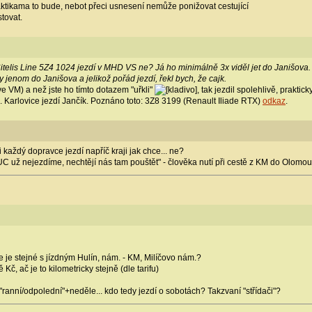
ktikama to bude, nebot přeci usnesení nemůže ponižovat cestující
tovat.
itelis Line 5Z4 1024 jezdí v MHD VS ne? Já ho minimálně 3x viděl jet do Janišova. 
ky jenom do Janišova a jelikož pořád jezdí, řekl bych, že cajk.
e VM) a než jste ho tímto dotazem "uřkli"
, tak jezdil spolehlivě, prakti
. Karlovice jezdí Jančík. Poznáno toto: 3Z8 3199 (Renault Iliade RTX)
odkaz
.
 si každý dopravce jezdí napříč kraji jak chce... ne?
C už nejezdíme, nechtějí nás tam pouštět" - člověka nutí při cestě z KM do Olomouc
ce je stejné s jízdným Hulín, nám. - KM, Milíčovo nám.?
 Kč, ač je to kilometricky stejně (dle tarifu)
"ranní/odpolední"+neděle... kdo tedy jezdí o sobotách? Takzvaní "střídači"?