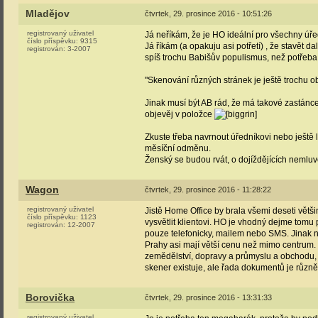
Mladějov
čtvrtek, 29. prosince 2016 - 10:51:26
registrovaný uživatel
Já neříkám, že je HO ideální pro všechny úře
číslo příspěvku:
9315
Já říkám (a opakuju asi potřetí) , že stavět d
registrován:
3-2007
spíš trochu Babišův populismus, než potřeba
"Skenování různých stránek je ještě trochu ob
Jinak musí být AB rád, že má takové zastá
objevěj v položce
Zkuste třeba navrnout úředníkovi nebo ještě l
měsíční odměnu.
Ženský se budou rvát, o dojíždějících nemluv
Wagon
čtvrtek, 29. prosince 2016 - 11:28:22
registrovaný uživatel
Jistě Home Office by brala všemi deseti větši
číslo příspěvku:
1123
vysvětlit klientovi. HO je vhodný dejme tomu p
registrován:
12-2007
pouze telefonicky, mailem nebo SMS. Jinak 
Prahy asi mají větší cenu než mimo centrum. 
zemědělství, dopravy a průmyslu a obchodu, kt
skener existuje, ale řada dokumentů je různ
Borovička
čtvrtek, 29. prosince 2016 - 13:31:33
registrovaný uživatel