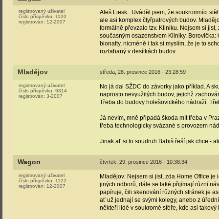
registrovaný uživatel
Aleš Liesk.: Uváděl jsem, že soukromníci st
číslo příspěvku:
1120
ale asi komplex čtyřpatrových budov. Mladěj
registrován:
12-2007
formálně převzalo tzv. Kliniku. Nejsem si ji
současným osazenstvem Kliniky. Borovička: O 
bionafty, nicméně i tak si myslím, že je to 
roztahaný v desítkách budov.
Mladějov
středa, 28. prosince 2016 - 23:28:59
registrovaný uživatel
No já dal SŽDC do závorky jako příklad. A sk
číslo příspěvku:
9314
naprosto nevyužitých budov, jejichž zachování
registrován:
3-2007
Třeba do budovy holešovického nádraží. Třeb
Já nevím, mně připadá škoda mít třeba v Pra
třeba technologicky svázané s provozem nádr
Jinak ať si to soudruh Babiš řeší jak chce -
Wagon
čtvrtek, 29. prosince 2016 - 10:38:34
registrovaný uživatel
Mladějov: Nejsem si jist, zda Home Office je 
číslo příspěvku:
1122
jiných odborů, dále se také přijímají různí ná
registrován:
12-2007
papíruje, čili skenování různých stránek je as
ať už jednají se svými kolegy, anebo z úředn
někteří lidé v soukromé sféře, kde asi takový 