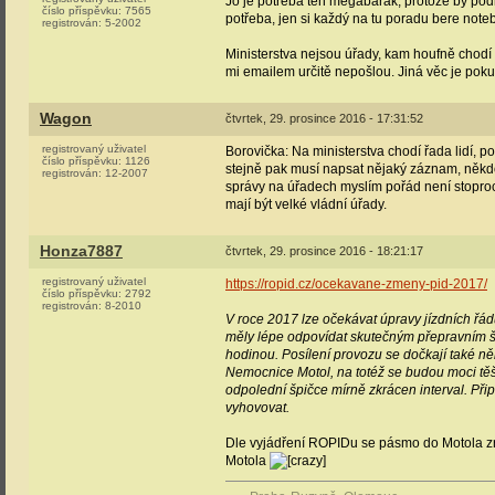
Jo je potřeba ten megabarák, protože by podle
číslo příspěvku:
7565
potřeba, jen si každý na tu poradu bere notebo
registrován:
5-2002
Ministerstva nejsou úřady, kam houfně chodí 
mi emailem určitě nepošlou. Jiná věc je pokud
Wagon
čtvrtek, 29. prosince 2016 - 17:31:52
registrovaný uživatel
Borovička: Na ministerstva chodí řada lidí, po
číslo příspěvku:
1126
stejně pak musí napsat nějaký záznam, někdo
registrován:
12-2007
správy na úřadech myslím pořád není stoproce
mají být velké vládní úřady.
Honza7887
čtvrtek, 29. prosince 2016 - 18:21:17
registrovaný uživatel
https://ropid.cz/ocekavane-zmeny-pid-2017/
číslo příspěvku:
2792
registrován:
8-2010
V roce 2017 lze očekávat úpravy jízdních řá
měly lépe odpovídat skutečným přepravním šp
hodinou. Posílení provozu se dočkají také ně
Nemocnice Motol, na totéž se budou moci těši
odpolední špičce mírně zkrácen interval. Při
vyhovovat.
Dle vyjádření ROPIDu se pásmo do Motola zru
Motola