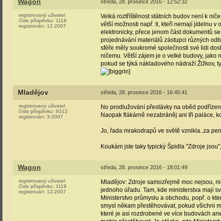
Wagon
středa, 28. prosince 2016 - 12:52:32
registrovaný uživatel
Velká roztříštěnost státních budov není k n
číslo příspěvku:
1116
větší možnosti např. ti, kteří nemají jídelnu 
registrován:
12-2007
elektronicky, přece jenom část dokumentů se
projednávání materiálů zástupci různých odb
sféře měly soukromé společnosti své lidi dost
ničemu. Větší zájem je o velké budovy, jako n
pokud se týká nákladového nádraží Žižkov, ty
Mladějov
středa, 28. prosince 2016 - 16:45:41
registrovaný uživatel
No prodlužování přestávky na oběd podřízeným
číslo příspěvku:
9312
Naopak flákárně nezabráněj ani tři paláce, k
registrován:
3-2007
Jo, řada mrakodrapů ve světě vznikla..za pe
Koukám jste taky typický Špidla "Zdroje jsou"
Wagon
středa, 28. prosince 2016 - 18:01:49
registrovaný uživatel
Mladějov: Zdroje samozřejmě moc nejsou, nic
číslo příspěvku:
1119
jednoho úřadu. Tam, kde ministerstva mají sv
registrován:
12-2007
Ministerstvo průmyslu a obchodu, popř. o kter
smysl někam přestěhovávat, pokud všichni mini
které je asi rozdrobené ve více budovách aneb