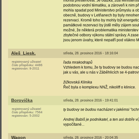
mohla přestěhovat. Je otázka, zda Ministerstv
podobnou vodní tématiku, a zároveň k nim př
mohla spadat pod Ministerstvo průmyslu a obc
obecně, budovy v Letňanech by byly mnohem
rezervaci. Kromě toho by mohly být energetic
památkové rezervaci by jistě měly zájem souk
možné, že některá problematika ministerstev 
zbytečné odbory výkonu státní správy. A zas
jsou jenom úvahy, které nepatří pod vlákno M
Aleš_Liesk.
středa, 28. prosince 2016 - 18:16:04
registrovaný uživatel
řada mrakodrapů
číslo příspěvku:
4486
Vzhledem k tomu, že ty budovy se budou nach
registrován:
9-2011
jak u vás, ale u nás v Záběhlicích se 4-pat
žižkovská Klinika
Řeč byla o komplexu NNŽ, nikoliff o klinice.
Borovička
středa, 28. prosince 2016 - 19:41:01
registrovaný uživatel
ty budovy se budou nacházet v jakémsi "ochr
číslo příspěvku:
7564
registrován:
5-2002
Andrej Babiš je podnikatel, a ten asi dobře 
vypočítané...
Wagon
středa, 28. prosince 2016 - 20:04:35