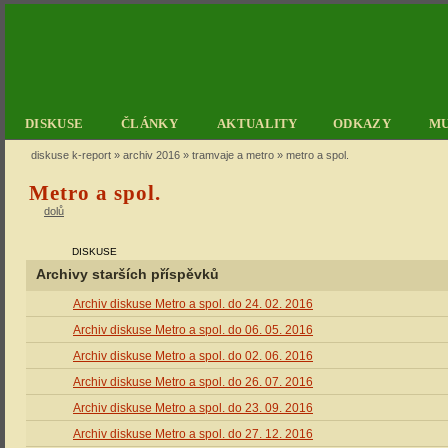
DISKUSE
ČLÁNKY
AKTUALITY
ODKAZY
M
diskuse k-report
»
archiv 2016
»
tramvaje a metro
» metro a spol.
Metro a spol.
dolů
DISKUSE
Archivy starších příspěvků
Archiv diskuse Metro a spol. do 24. 02. 2016
Archiv diskuse Metro a spol. do 06. 05. 2016
Archiv diskuse Metro a spol. do 02. 06. 2016
Archiv diskuse Metro a spol. do 26. 07. 2016
Archiv diskuse Metro a spol. do 23. 09. 2016
Archiv diskuse Metro a spol. do 27. 12. 2016