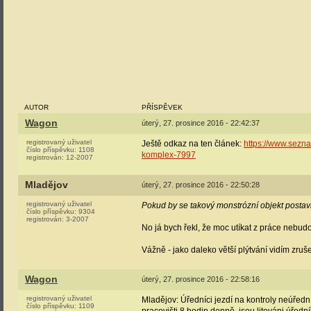
AUTOR
PŘÍSPĚVEK
Wagon
úterý, 27. prosince 2016 - 22:42:37
registrovaný uživatel
Ještě odkaz na ten článek:
https://www.sezna
číslo příspěvku:
1108
komplex-7997
registrován:
12-2007
Mladějov
úterý, 27. prosince 2016 - 22:50:28
registrovaný uživatel
Pokud by se takový monstrózní objekt postavi
číslo příspěvku:
9304
registrován:
3-2007
No já bych řekl, že moc utíkat z práce nebu
Vážně - jako daleko větší plýtvání vidím zruš
Wagon
úterý, 27. prosince 2016 - 22:58:16
registrovaný uživatel
Mladějov: Úředníci jezdí na kontroly neúředn
číslo příspěvku:
1109