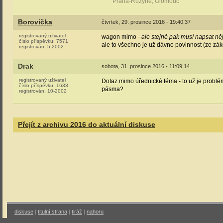
Praha-Ruzyně, Olomouc
Borovička
čtvrtek, 29. prosince 2016 - 19:40:37
registrovaný uživatel
wagon mimo -
ale stejně pak musí napsat n
číslo příspěvku:
7571
ale to všechno je už dávno povinnost (ze zák
registrován:
5-2002
Drak
sobota, 31. prosince 2016 - 11:09:14
registrovaný uživatel
Dotaz mimo úřednické téma - to už je problé
číslo příspěvku:
1633
pásma?
registrován:
10-2002
Přejít z archivu 2016 do aktuální diskuse
diskuse
|
titulní strana
|
tiráž
|
nahoru