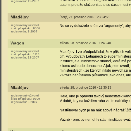
pracovišti 8 hodin denně, jsou litováni úředn
registrován:
12-2007
autem, protože služební auto se často musí vr
Mladějov
úterý, 27. prosince 2016 - 23:24:58
registrovaný uživatel
No co vy dokážete snést za "argumenty", ab
číslo příspěvku:
9306
registrován:
3-2007
Wagon
středa, 28. prosince 2016 - 11:46:40
registrovaný uživatel
Mladějov: Lze předpokládat, že v příštích vo
číslo příspěvku:
1113
tím, vybudovat v Letňanech to superministerst
registrován:
12-2007
instituce, ale Ministerstvo financí, které m
k tomu asi bude donuceno. A jak jsem uvedl,
ministerstvech), ze kterých nikdo nevychází n
v Praze není taková plískanice jako dnes, al
Mladějov
středa, 28. prosince 2016 - 12:30:13
registrovaný uživatel
Hele, ono je opravdu takový nedostatek kanc
číslo příspěvku:
9309
V době, kdy na každém rohu vidím nabídky k
registrován:
3-2007
Nastěhoval bych je na nákladové nádraží Ži
Vážně - proč by nemohly státní instituce vyu