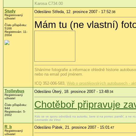
Karosa C734.00
Study
Odesláno Středa, 12. prosince 2007 - 17:52
:38
Registrovaný
uživatel
Mám tu (ne vlastní) fo
Číslo příspěvku:
5166
Registrován: 11-
2004
Sháníme fotografie a informace ohledně historie autobu
nebo na email pod jménem.
ICQ 352-006-583,
Web o prostějovských autobusech - ak
Trolleybus
Odesláno Úterý, 18. prosince 2007 - 13:48
:34
Registrovaný
uživatel
Chotěboř připravuje z
Číslo příspěvku:
944
Registrován: 5-
2002
Kdo se ve sporu odvolává na autoritu, bere si na pomoc paměť, a ne r
Leonardo da Vinci
R_b
Odesláno Pátek, 21. prosince 2007 - 15:01
:47
Registrovaný
uživatel