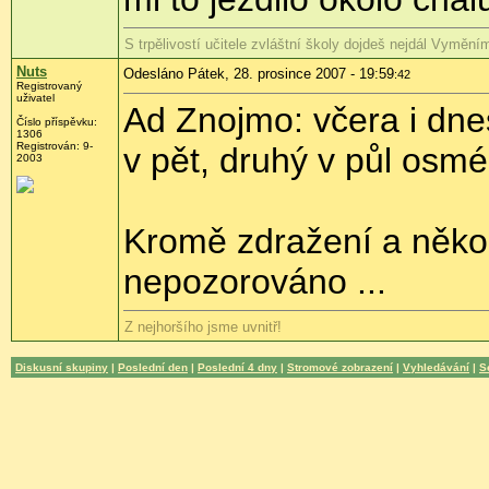
S trpělivostí učitele zvláštní školy dojdeš nejdál Vyměn
Nuts
Odesláno Pátek, 28. prosince 2007 - 19:59
:42
Registrovaný
uživatel
Ad Znojmo: včera i dnes
Číslo příspěvku:
1306
Registrován: 9-
v pět, druhý v půl osmé(
2003
Kromě zdražení a někol
nepozorováno ...
Z nejhoršího jsme uvnitř!
Diskusní skupiny
|
Poslední den
|
Poslední 4 dny
|
Stromové zobrazení
|
Vyhledávání
|
S