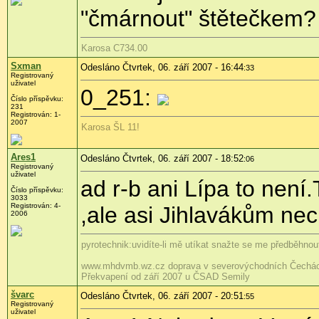
"čmárnout" štětečkem?
Karosa C734.00
Sxman
Odesláno Čtvrtek, 06. září 2007 - 16:44
:33
Registrovaný
uživatel
0_251:
Číslo příspěvku:
231
Registrován: 1-
2007
Karosa ŠL 11!
Ares1
Odesláno Čtvrtek, 06. září 2007 - 18:52
:06
Registrovaný
uživatel
ad r-b ani Lípa to není
Číslo příspěvku:
3033
Registrován: 4-
,ale asi Jihlavákům ne
2006
pyrotechnik:uvidíte-li mě utíkat snažte se me předběhnout
www.mhdvmb.wz.cz doprava v severovýchodních Čechác
Překvapení od září 2007 u ČSAD Semily
švarc
Odesláno Čtvrtek, 06. září 2007 - 20:51
:55
Registrovaný
uživatel