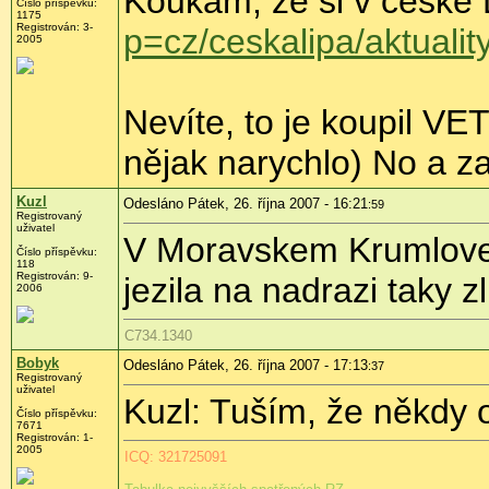
Koukám, že si v české 
Číslo příspěvku:
1175
Registrován: 3-
p=cz/ceskalipa/aktuali
2005
Nevíte, to je koupil VE
nějak narychlo) No a z
Kuzl
Odesláno Pátek, 26. října 2007 - 16:21
:59
Registrovaný
uživatel
V Moravskem Krumlove m
Číslo příspěvku:
118
Registrován: 9-
jezila na nadrazi taky 
2006
C734.1340
Bobyk
Odesláno Pátek, 26. října 2007 - 17:13
:37
Registrovaný
uživatel
Kuzl: Tuším, že někdy 
Číslo příspěvku:
7671
Registrován: 1-
2005
ICQ: 321725091