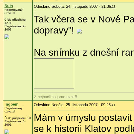
Nuts
Odesláno Sobota, 24. listopadu 2007 - 21:36
:18
Registrovaný
uživatel
Tak včera se v Nové Pa
Číslo příspěvku:
1271
Registrován: 9-
dopravy"!
2003
Na snímku z dnešní ran
Z nejhoršího jsme uvnitř!
Ingbem
Odesláno Neděle, 25. listopadu 2007 - 09:26
:41
Registrovaný
uživatel
Mám v úmyslu postavit 
Číslo příspěvku: 23
Registrován: 6-
2003
se k historii Klatov pod