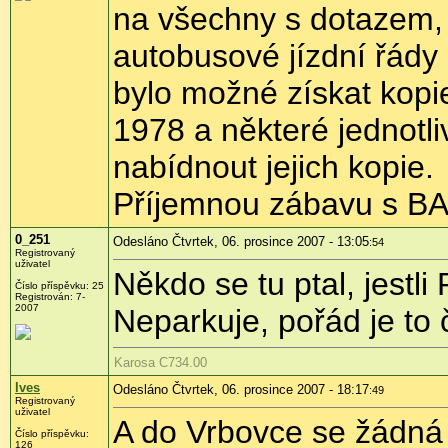
na všechny s dotazem,
autobusové jízdní řády
bylo možné získat kopi
1978 a některé jednotl
nabídnout jejich kopie.
Příjemnou zábavu s B
0_251
Odesláno Čtvrtek, 06. prosince 2007 - 13:05
:54
Registrovaný
uživatel
Někdo se tu ptal, jest
Číslo příspěvku: 25
Registrován: 7-
2007
Neparkuje, pořád je to 
Karosa C734.00
Ives
Odesláno Čtvrtek, 06. prosince 2007 - 18:17
:49
Registrovaný
uživatel
A do Vrbovce se žádná 
Číslo příspěvku:
126