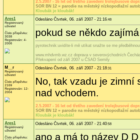
2.5.2007 - 16 let od třetího zavedení trolejbusové do
SOR BN 12 = parodie na městský nízkopodlažní auto
Kloubák je kloubák!
Ares1
Odesláno Čtvrtek, 06. září 2007 - 21:16
:48
Registrovaný
uživatel
pokud se někdo zajímá o 
Číslo příspěvku:
3038
Registrován: 4-
2006
pyrotechnik:uvidíte-li mě utíkat snažte se me předběhnout
www.mhdvmb.wz.cz doprava v severovýchodních Čechác
Překvapení od září 2007 u ČSAD Semily
M__r
Odesláno Čtvrtek, 06. září 2007 - 21:18
:31
Registrovaný
uživatel
No, tak vzadu je zimní 
Číslo příspěvku:
2169
Registrován: 12-
nad vchodem.
2004
2.5.2007 - 16 let od třetího zavedení trolejbusové do
SOR BN 12 = parodie na městský nízkopodlažní auto
Kloubák je kloubák!
Ares1
Odesláno Čtvrtek, 06. září 2007 - 21:40
:58
Registrovaný
uživatel
ano a má to název D D ..
Číslo příspěvku: