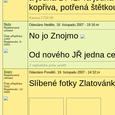
kopřiva, potřená štětkou
Karosa C734.00
Nuts
Odesláno Neděle, 18. listopadu 2007 - 19:16
:49
Registrovaný
uživatel
No jo Znojmo
Číslo příspěvku:
1265
Registrován: 9-
2003
Od nového JŘ jedna c
Z nejhoršího jsme uvnitř!
švarc
Odesláno Pondělí, 19. listopadu 2007 - 14:32
:24
Registrovaný
uživatel
Slíbené fotky Zlatovánk
Číslo příspěvku:
1142
Registrován: 12-
2005