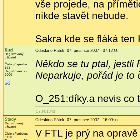
vše projede, na příměti
nikde stavět nebude.
Sakra kde se fláká te
Kuzl
Odesláno Pátek, 07. prosince 2007 - 07:12
:36
Registrovaný
uživatel
Někdo se tu ptal, jest
Číslo příspěvku:
153
Registrován: 9-
Neparkuje, pořád je to 
2006
O_251:díky.a nevis co
C734.1340
Study
Odesláno Pátek, 07. prosince 2007 - 16:09
:00
Registrovaný
uživatel
V FTL je prý na opravě
Číslo příspěvku:
5120