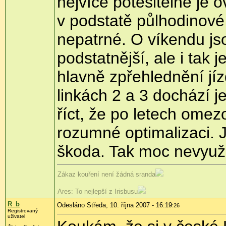
nejvíce potěšitelné je 
v podstatě půlhodinové i
nepatrné. O víkendu jso
podstatnější, ale i tak
hlavně zpřehlednění jí
linkách 2 a 3 dochází
říct, že po letech om
rozumné optimalizaci. 
škoda. Tak moc nevyuž
Zákaz kouření není žádná sranda
Ares: To nejlepší z Irisbusu
R_b
Odesláno Středa, 10. října 2007 - 16:19
:26
Registrovaný
uživatel