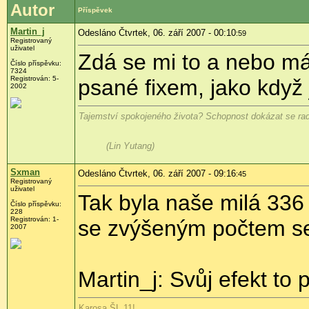
Autor
Příspěvek
Martin_j
Odesláno Čtvrtek, 06. září 2007 - 00:10
:59
Registrovaný
uživatel
Zdá se mi to a nebo má 
Číslo příspěvku:
7324
Registrován: 5-
psané fixem, jako když
2002
Tajemství spokojeného života? Schopnost dokázat se rado
(Lin Yutang)
Sxman
Odesláno Čtvrtek, 06. září 2007 - 09:16
:45
Registrovaný
uživatel
Tak byla naše milá 336 
Číslo příspěvku:
228
Registrován: 1-
se zvýšeným počtem s
2007
Martin_j: Svůj efekt to pl
Karosa ŠL 11!