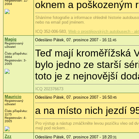
Registrován: 11-
oknem a poškozeným ro
2004
Sháníme fotografie a informace ohledně historie autobu
nebo na email pod jménem.
ICQ 352-006-583,
Web o prostějovských autobusech - ak
Magiq
Odesláno Pátek, 07. prosince 2007 - 16:11
:45
Registrovaný
uživatel
Teď mají kroměřížská V
Číslo příspěvku:
3664
Registrován: 3-
bylo jedno ze starší sé
2005
toto je z nejnovější do
ICQ 202376673
Mauricio
Odesláno Pátek, 07. prosince 2007 - 16:50
:45
Registrovaný
uživatel
a na místo nich jezdí 9
Číslo příspěvku:
1175
Registrován: 4-
2005
Pro výstup a nástup zmáčkněte levou pozičku vleo od dve
mejl pod nickem...
Zzz
Odesláno Pátek, 07. prosince 2007 - 18:20
:31