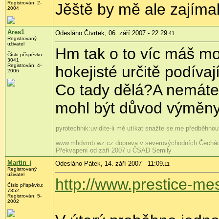
Registrován: 2-
Jěště by mě ale zajímal
2004
Ares1
Odesláno Čtvrtek, 06. září 2007 - 22:29
:41
Registrovaný
uživatel
Hm tak o to víc máš moj
Číslo příspěvku:
3041
Registrován: 4-
hokejisté určitě podívají
2006
Co tady dělá?A nemáte
mohl být důvod výměny
pyrotechnik:uvidíte-li mě utíkat snažte se me předběhnout
www.mhdvmb.wz.cz doprava v severovýchodních Čechác
Překvapení od září 2007 u ČSAD Semily
Martin_j
Odesláno Pátek, 14. září 2007 - 11:09
:11
Registrovaný
uživatel
http://www.prestice-me
Číslo příspěvku:
7352
Registrován: 5-
2002