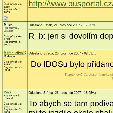
http://www.busportal.
Číslo příspěvku:
1255
Registrován: 3-
2005
Mirek
Odesláno Pátek, 21. prosince 2007 - 15:53
:05
Registrovaný
uživatel
R_b: jen si dovolím dop
Číslo příspěvku:
1710
Registrován: 5-
2002
Martin_zlivský
Odesláno Středa, 26. prosince 2007 - 02:53
:41
Moderátor
Do IDOSu bylo přidáno
Číslo příspěvku:
38355
Registrován: 4-
2003
Karotenovič Carotsson s mrkvis
Pvvs
Odesláno Středa, 26. prosince 2007 - 18:25
:43
Registrovaný
uživatel
To abych se tam podiv
Číslo příspěvku:
2853
Registrován: 7-
mi to jezdilo okolo chal
2003