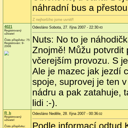
náhradní bus a přestoup
Z nejhoršího jsme uvnitř!
4021
Odesláno Sobota, 27. října 2007 - 22:30
:43
Registrovaný
uživatel
Nuts: No to je náhodičk
Číslo příspěvku: 75
Registrován: 9-
2006
Znojmě! Můžu potvrdit
včerejším provozu. S je
Ale je mazec jak jezdí c
spoje, suprovej je ten v
nádru a pak zatahuje, t
lidi :-).
R_b
Odesláno Neděle, 28. října 2007 - 00:36
:02
Registrovaný
uživatel
Podle informací odtud 
Číslo příspěvku: