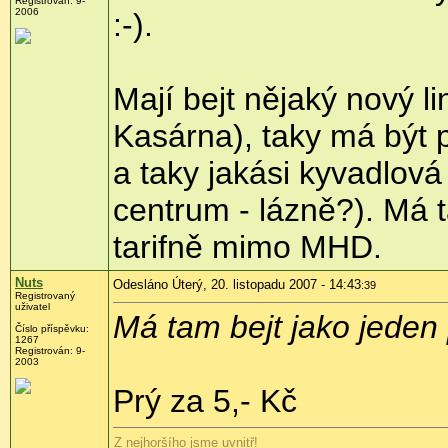
Registrován: 9-
2006
:-).
Mají bejt nějaký nový l
Kasárna), taky má být 
a taky jakási kyvadlová
centrum - lázně?). Má t
tarifně mimo MHD.
Nuts
Odesláno Úterý, 20. listopadu 2007 - 14:43
:39
Registrovaný
uživatel
Má tam bejt jako jeden
Číslo příspěvku:
1267
Registrován: 9-
2003
Prý za 5,- Kč
Z nejhoršího jsme uvnitř!