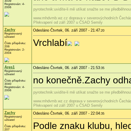
3039
Registrován: 4-
2006
pyrotechnik:uvidíte-li mě utíkat snažte se me předběhnout
www.mhdvmb.wz.cz doprava v severovýchodních Čechác
Překvapení od září 2007 u ČSAD Semily
Zachy
Odesláno Čtvrtek, 06. září 2007 - 21:47
:20
Registrovaný
uživatel
Vrchlabí
Číslo příspěvku:
206
Registrován: 2-
2004
Ares1
Odesláno Čtvrtek, 06. září 2007 - 21:53
:35
Registrovaný
uživatel
no konečně.Zachy odhali
Číslo příspěvku:
3040
Registrován: 4-
2006
pyrotechnik:uvidíte-li mě utíkat snažte se me předběhnout
www.mhdvmb.wz.cz doprava v severovýchodních Čechác
Překvapení od září 2007 u ČSAD Semily
Zachy
Odesláno Čtvrtek, 06. září 2007 - 22:04
:35
Registrovaný
uživatel
Podle znaku klubu, hled
Číslo příspěvku:
207