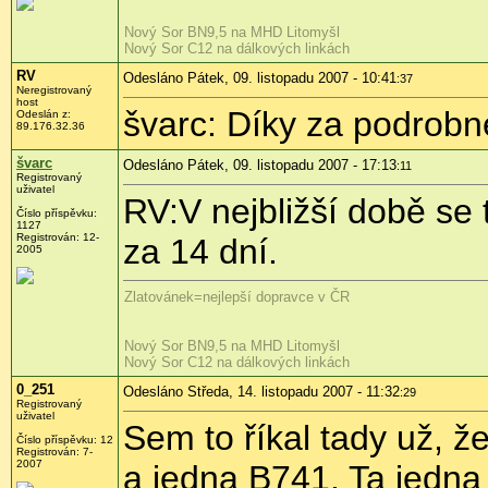
Nový Sor BN9,5 na MHD Litomyšl
Nový Sor C12 na dálkových linkách
RV
Odesláno Pátek, 09. listopadu 2007 - 10:41
:37
Neregistrovaný
host
švarc: Díky za podrobné
Odeslán z:
89.176.32.36
švarc
Odesláno Pátek, 09. listopadu 2007 - 17:13
:11
Registrovaný
uživatel
RV:V nejbližší době se
Číslo příspěvku:
1127
Registrován: 12-
za 14 dní.
2005
Zlatovánek=nejlepší dopravce v ČR
Nový Sor BN9,5 na MHD Litomyšl
Nový Sor C12 na dálkových linkách
0_251
Odesláno Středa, 14. listopadu 2007 - 11:32
:29
Registrovaný
uživatel
Sem to říkal tady už, 
Číslo příspěvku: 12
Registrován: 7-
2007
a jedna B741. Ta jedna