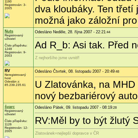
1190
Registrován: 3-
dva kloubáky. Ten třetí
2005
možná jako záložní pro
Nuts
Odesláno Neděle, 28. října 2007 - 22:21
:44
Registrovaný
uživatel
Ad R_b: Asi tak. Před n
Číslo příspěvku:
1248
Registrován: 9-
2003
Z nejhoršího jsme uvnitř!
RV
Odesláno Čtvrtek, 08. listopadu 2007 - 20:49
:48
Neregistrovaný
host
U Zlatovánka, na MHD L
Odeslán z:
85.239.235.61
nový bezbariérový auto
švarc
Odesláno Pátek, 09. listopadu 2007 - 08:19
:28
Registrovaný
uživatel
RV:Měl by to být žlutý 
Číslo příspěvku:
1126
Registrován: 12-
2005
Zlatovánek=nejlepší dopravce v ČR