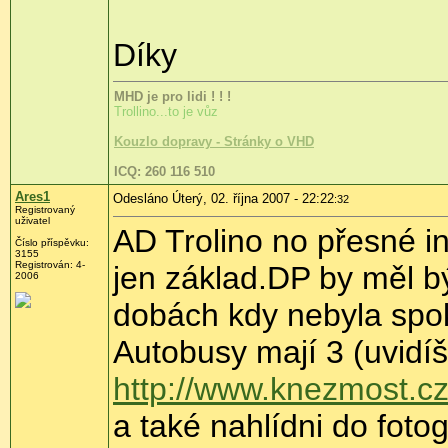
Díky
MHD je pro lidi ! ! !
Trollino...to je vůz
Kouzlo dopravy - Stránky o VHD
ICQ: 260 116 510
Ares1
Odesláno Úterý, 02. října 2007 - 22:22
:32
Registrovaný
uživatel
AD Trolino no přesné in
Číslo příspěvku:
3155
Registrován: 4-
jen základ.DP by měl být
2006
dobách kdy nebyla spo
Autobusy mají 3 (uvidíš
http://www.knezmost.c
a také nahlídni do fotog