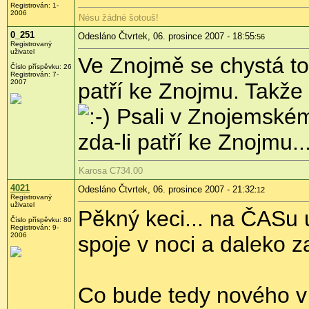
Registrován: 1-
2006
Nésu žádné šotouš!
0_251
Odesláno Čtvrtek, 06. prosince 2007 - 18:55
:56
Registrovaný
uživatel
Ve Znojmě se chystá to
Číslo příspěvku: 26
Registrován: 7-
2007
patří ke Znojmu. Takže 
Psali v Znojemském 
zda-li patří ke Znojmu..
Karosa C734.00
4021
Odesláno Čtvrtek, 06. prosince 2007 - 21:32
:12
Registrovaný
uživatel
Pěkný keci... na ČASu u
Číslo příspěvku: 80
Registrován: 9-
2006
spoje v noci a daleko 
Co bude tedy nového v