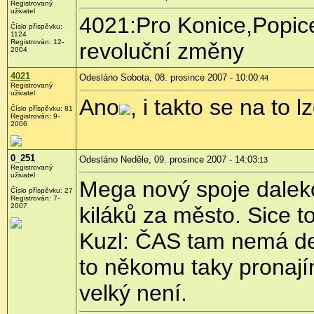
Registrovaný
uživatel
4021:Pro Konice,Popice
Číslo příspěvku:
1124
Registrován: 12-
revoluční změny
2004
4021
Odesláno Sobota, 08. prosince 2007 - 10:00
:44
Registrovaný
uživatel
Ano
, i takto se na to l
Číslo příspěvku: 81
Registrován: 9-
2006
0_251
Odesláno Neděle, 09. prosince 2007 - 14:03
:13
Registrovaný
uživatel
Mega nový spoje daleko 
Číslo příspěvku: 27
Registrován: 7-
2007
kiláků za město. Sice to
Kuzl: ČAS tam nemá def
to někomu taky pronajím
velký není.