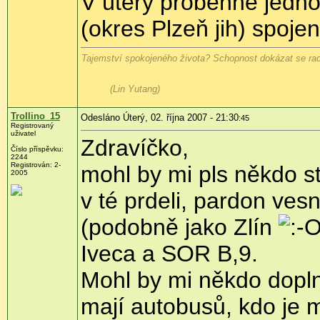
V úterý proběhne jedno
(okres Plzeň jih) spoj
Tajemství spokojeného života? Schopnost dokázat se rado
(Lin Yutang)
Trollino_15
Odesláno Úterý, 02. října 2007 - 21:30
:45
Registrovaný
uživatel
Zdravíčko,
Číslo příspěvku:
2244
Registrován: 2-
mohl by mi pls někdo 
2005
v té prdeli, pardon vesn
(podobně jako Zlín
Iveca a SOR B,9.
Mohl by mi někdo doplnit
mají autobusů, kdo je m