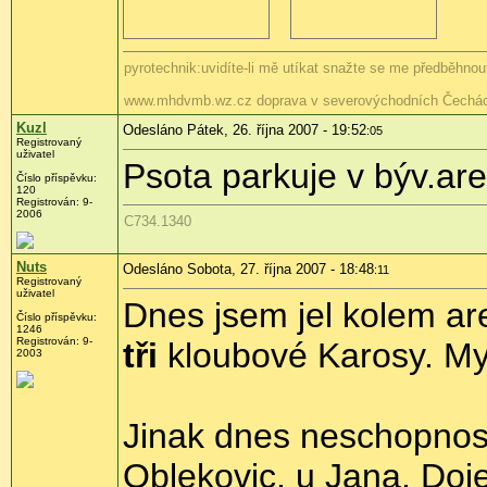
pyrotechnik:uvidíte-li mě utíkat snažte se me předběhnout
www.mhdvmb.wz.cz doprava v severovýchodních Čechác
Kuzl
Odesláno Pátek, 26. října 2007 - 19:52
:05
Registrovaný
uživatel
Psota parkuje v býv.a
Číslo příspěvku:
120
Registrován: 9-
2006
C734.1340
Nuts
Odesláno Sobota, 27. října 2007 - 18:48
:11
Registrovaný
uživatel
Dnes jsem jel kolem ar
Číslo příspěvku:
1246
Registrován: 9-
tři
kloubové Karosy. Mys
2003
Jinak dnes neschopnost 
Oblekovic, u Jana. Doj