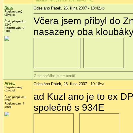
Tabulka nejvyšších spatřených RZ
Nuts
Odesláno Pátek, 26. října 2007 - 18:42
:46
Registrovaný
uživatel
Včera jsem přibyl do Zn
Číslo příspěvku:
1245
Registrován: 9-
nasazeny oba kloubáky 
2003
Z nejhoršího jsme uvnitř!
Ares1
Odesláno Pátek, 26. října 2007 - 19:18
:51
Registrovaný
uživatel
ad Kuzl ano je to ex D
Číslo příspěvku:
3264
Registrován: 4-
společně s 934E
2006