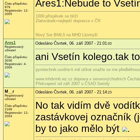
Ares1:Nebude to Vsetí
Číslo příspěvku:
979
Registrován: 12-
2005
1000.příspěvek se blíží
Zlatovánek=nejlepší dopravce v ČR
Nový Sor BN9,5 na MHD Litomyšl
Ares1
Odesláno Čtvrtek, 06. září 2007 - 21:01
:03
Registrovaný
uživatel
ani Vsetín kolego.tak t
Číslo příspěvku:
3036
Registrován: 4-
2006
pyrotechnik:uvidíte-li mě utíkat snažte se me předběhnout
www.mhdvmb.wz.cz doprava v severovýchodních Čechác
Překvapení od září 2007 u ČSAD Semily
M__r
Odesláno Čtvrtek, 06. září 2007 - 21:14
:23
Registrovaný
uživatel
No tak vidím dvě vodít
Číslo příspěvku:
2168
Registrován: 12-
zastávkovej označník 
2004
by to jako mělo být
.