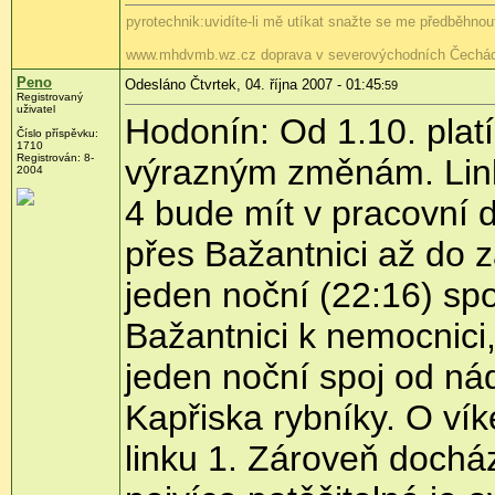
pyrotechnik:uvidíte-li mě utíkat snažte se me předběhnout
www.mhdvmb.wz.cz doprava v severovýchodních Čechác
Peno
Odesláno Čtvrtek, 04. října 2007 - 01:45
:59
Registrovaný
uživatel
Hodonín: Od 1.10. plat
Číslo příspěvku:
1710
Registrován: 8-
výrazným změnám. Linka
2004
4 bude mít v pracovní 
přes Bažantnici až do 
jeden noční (22:16) spo
Bažantnici k nemocnici
jeden noční spoj od ná
Kapřiska rybníky. O ví
linku 1. Zároveň docház