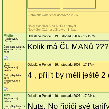
Zlatovánek=nejlepší dopravce v ČR
Nový Sor BN9,5 na MHD Litomyšl
Nový Sor C12 na dálkových linkách
Mlojin
Odesláno Pondělí, 19. listopadu 2007 - 16:15
:59
Registrovaný
uživatel
Kolik má ČL MANů ??? 
Číslo příspěvku: 38
Registrován: 11-
2007
R_b
Odesláno Pondělí, 19. listopadu 2007 - 17:17
:44
Registrovaný
uživatel
4 , přijít by měli ještě 
Číslo příspěvku:
1220
Registrován: 3-
2005
4021
Odesláno Pondělí, 19. listopadu 2007 - 17:23
:55
Registrovaný
uživatel
Nuts: No řidiči své tar
Číslo příspěvku: 78