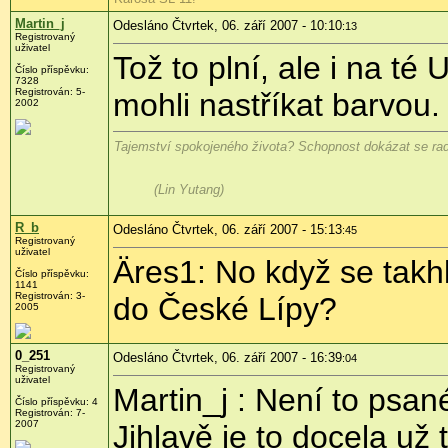
Martin_j
Odesláno Čtvrtek, 06. září 2007 - 10:10
:13
Registrovaný
uživatel
Tož to plní, ale i na té
Číslo příspěvku:
7328
Registrován: 5-
mohli nastříkat barvou.
2002
Tajemství spokojeného života? Schopnost dokázat se rado
(Lin Yutang)
R_b
Odesláno Čtvrtek, 06. září 2007 - 15:13
:45
Registrovaný
uživatel
Äres1: No když se takh
Číslo příspěvku:
1141
Registrován: 3-
do České Lípy?
2005
0_251
Odesláno Čtvrtek, 06. září 2007 - 16:39
:04
Registrovaný
uživatel
Martin_j : Není to psan
Číslo příspěvku: 4
Registrován: 7-
2007
Jihlavě je to docela u