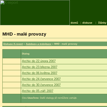
domů
|
diskuse
|
články
MHD - malé provozy
Diskuse K-report
»
Autobusy a trolejbusy
» MHD - malé provozy
Dialog
Archiv do 22.února 2007
Archiv do 23.března 2007
Archiv do 06.května 2007
Archiv do 24.července 2007
Archiv do 30.července 2007
Archiv do 05.září 2007
Uzavřeno
: Další dialogy již nemůžete zahájit.