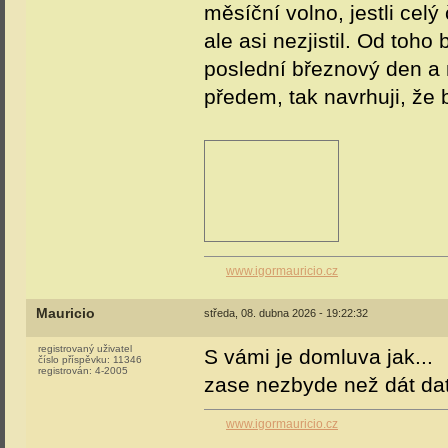
měsíční volno, jestli celý
ale asi nezjistil. Od toho
poslední březnový den a
předem, tak navrhuji, že
www.igormauricio.cz
Mauricio
středa, 08. dubna 2026 - 19:22:32
registrovaný uživatel
S vámi je domluva jak...
číslo příspěvku:
11346
registrován:
4-2005
zase nezbyde než dát dat
www.igormauricio.cz