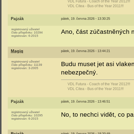
VDL Futura - Coach of the Year 2012!!!
VDL Citea - Bus of the Year 2011!!!
Pajzák
pátek, 19. června 2026 - 13:30:25
registrovaný uživatel
Ano, část zúčastněných m
číslo příspěvku:
10294
registrován:
6-2015
Magiq
pátek, 19. června 2026 - 13:44:21
registrovaný uživatel
Budu muset jet asi vlake
číslo příspěvku:
11139
registrován:
3-2005
nebezpečný.
VDL Futura - Coach of the Year 2012!!!
VDL Citea - Bus of the Year 2011!!!
Pajzák
pátek, 19. června 2026 - 13:46:51
registrovaný uživatel
No, to nechci vidět, co p
číslo příspěvku:
10295
registrován:
6-2015
Pajzák
pátek, 19. června 2026 - 18:20:49