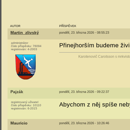
AUTOR
PŘÍSPĚVEK
Martin_zlivský
pondělí, 23. března 2026 - 08:55:23
administrátor
Přinejhorším budeme živi 
číslo příspěvku:
76094
registrován:
4-2003
Karotenovič Carotsson s mrkvist
Pajzák
pondělí, 23. března 2026 - 09:22:37
registrovaný uživatel
Abychom z něj spíše neb
číslo příspěvku:
10110
registrován:
6-2015
Mauricio
pondělí, 23. března 2026 - 10:26:46