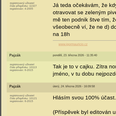
registrovaný uživatel
Já teda očekávám, že kdy
číslo příspěvku:
11327
registrován:
4-2005
otravovat se zeleným piv
mě ten podnik štve tím, ž
všeobecně ví, že ne d) d
na 18h
www.igormauricio.cz
Pajzák
pondělí, 23. března 2026 - 11:35:40
registrovaný uživatel
Tak je to v cajku. Zítra 
číslo příspěvku:
10113
registrován:
6-2015
jméno, v tu dobu nejpozd
Pajzák
úterý, 24. března 2026 - 16:09:58
registrovaný uživatel
Hlásím svou 100% účast
číslo příspěvku:
10121
registrován:
6-2015
(Příspěvek byl editován u