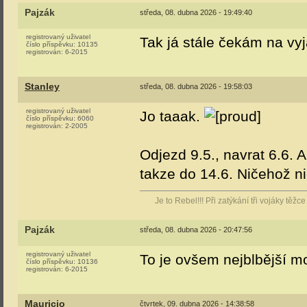
Pajzák
středa, 08. dubna 2026 - 19:49:40
registrovaný uživatel
Tak já stále čekám na vy
číslo příspěvku:
10135
registrován:
6-2015
Stanley
středa, 08. dubna 2026 - 19:58:03
registrovaný uživatel
Jo taaak.
číslo příspěvku:
6060
registrován:
2-2005
Odjezd 9.5., navrat 6.6. A
takze do 14.6. Ničehož n
Je to Rebel!!! Při zatýkání tři vojáky těž
Pajzák
středa, 08. dubna 2026 - 20:47:56
registrovaný uživatel
To je ovšem nejblbější m
číslo příspěvku:
10136
registrován:
6-2015
Mauricio
čtvrtek, 09. dubna 2026 - 14:38:58