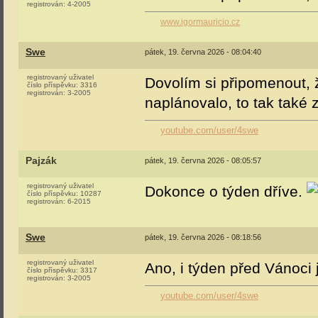
registrován:
4-2005
www.igormauricio.cz
Swe
pátek, 19. června 2026 - 08:04:40
registrovaný uživatel
Dovolím si připomenout, ž
číslo příspěvku:
3316
registrován:
3-2005
naplánovalo, to tak také z
youtube.com/user/4swe
Pajzák
pátek, 19. června 2026 - 08:05:57
registrovaný uživatel
Dokonce o týden dříve.
číslo příspěvku:
10287
registrován:
6-2015
Swe
pátek, 19. června 2026 - 08:18:56
registrovaný uživatel
Ano, i týden před Vánoci 
číslo příspěvku:
3317
registrován:
3-2005
youtube.com/user/4swe