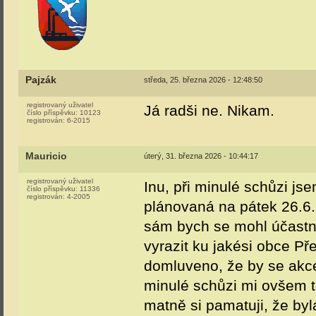
Pajzák
středa, 25. března 2026 - 12:48:50
registrovaný uživatel
Já radši ne. Nikam.
číslo příspěvku:
10123
registrován:
6-2015
Mauricio
úterý, 31. března 2026 - 10:44:17
registrovaný uživatel
Inu, při minulé schůzi js
číslo příspěvku:
11336
registrován:
4-2005
plánovaná na pátek 26.6.
sám bych se mohl účastn
vyrazit ku jakési obce Př
domluveno, že by se akce
minulé schůzi mi ovšem to
matně si pamatuji, že by