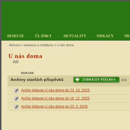
DISKUSE
ČLÁNKY
AKTUALITY
ODKAZY
M
diskuse
»
autobusy a trolejbusy
» u nás doma
U nás doma
dolů
DISKUSE
Archivy starších příspěvků
(13)
Archiv diskuse U nás doma do 23. 10. 2025
Archiv diskuse U nás doma do 16. 12. 2025
Archiv diskuse U nás doma do 23. 3. 2026