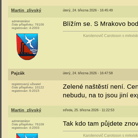
Martin_zlivský
úterý, 24. března 2026 - 16:45:49
administrátor
Blížím se. S Mrakovo bo
číslo příspěvku:
76106
registrován:
4-2003
Karotenovič Carotsson s mrkvist
Pajzák
úterý, 24. března 2026 - 16:47:58
registrovaný uživatel
Zelené naštěstí není. Cen
číslo příspěvku:
10122
registrován:
6-2015
nebudu, na to jsou jiní exp
Martin_zlivský
středa, 25. března 2026 - 11:22:53
administrátor
Tak kdo tam půjdete zno
číslo příspěvku:
76109
registrován:
4-2003
Karotenovič Carotsson s mrkvist