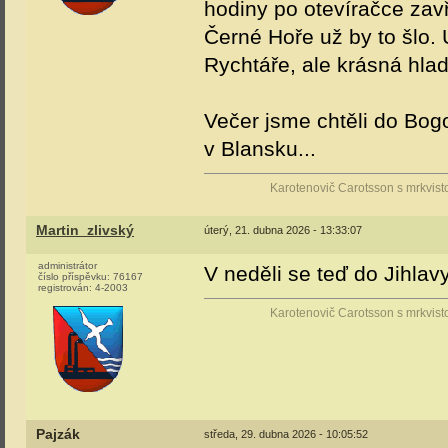
hodiny po otevíračce zav
Černé Hoře už by to šlo.
Rychtáře, ale krásná hla
Večer jsme chtěli do Bog
v Blansku...
Karotenovič Carotsson s mrkvist
Martin_zlivský
úterý, 21. dubna 2026 - 13:33:07
administrátor
V neděli se teď do Jihla
číslo příspěvku:
76167
registrován:
4-2003
Karotenovič Carotsson s mrkvist
Pajzák
středa, 29. dubna 2026 - 10:05:52