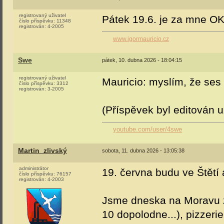
registrovaný uživatel
Pátek 19.6. je za mne OK
číslo příspěvku:
11348
registrován:
4-2005
www.igormauricio.cz
Swe
pátek, 10. dubna 2026 - 18:04:15
registrovaný uživatel
Mauricio: myslím, že ses 
číslo příspěvku:
3312
registrován:
3-2005
(Příspěvek byl editován 
youtube.com/user/4swe
Martin_zlivský
sobota, 11. dubna 2026 - 13:05:38
administrátor
19. června budu ve Štětí
číslo příspěvku:
76157
registrován:
4-2003
Jsme dneska na Moravu za
10 dopolodne...), pizzerie