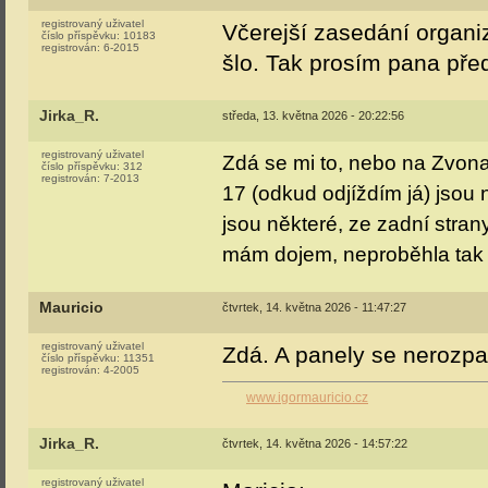
registrovaný uživatel
Včerejší zasedání organiz
číslo příspěvku:
10183
registrován:
6-2015
šlo. Tak prosím pana před
Jirka_R.
středa, 13. května 2026 - 20:22:56
registrovaný uživatel
Zdá se mi to, nebo na Zvona
číslo příspěvku:
312
registrován:
7-2013
17 (odkud odjíždím já) jsou 
jsou některé, ze zadní strany
mám dojem, neproběhla tak
Mauricio
čtvrtek, 14. května 2026 - 11:47:27
registrovaný uživatel
Zdá. A panely se nerozpa
číslo příspěvku:
11351
registrován:
4-2005
www.igormauricio.cz
Jirka_R.
čtvrtek, 14. května 2026 - 14:57:22
registrovaný uživatel