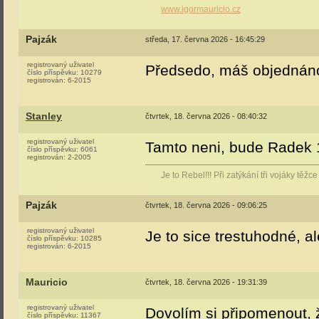
www.igormauricio.cz
Pajzák
středa, 17. června 2026 - 16:45:29
registrovaný uživatel
Předsedo, máš objednáno
číslo příspěvku:
10279
registrován:
6-2015
Stanley
čtvrtek, 18. června 2026 - 08:40:32
registrovaný uživatel
Tamto neni, bude Radek 1
číslo příspěvku:
6061
registrován:
2-2005
Je to Rebel!!! Při zatýkání tři vojáky těž
Pajzák
čtvrtek, 18. června 2026 - 09:06:25
registrovaný uživatel
Je to sice trestuhodné, a
číslo příspěvku:
10285
registrován:
6-2015
Mauricio
čtvrtek, 18. června 2026 - 19:31:39
registrovaný uživatel
Dovolím si připomenout, 
číslo příspěvku:
11367