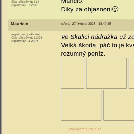
Maricio:
číslo příspěvku:
314
registrován:
7-2013
Diky za objasneni🙂.
Mauricio
středa, 27. května 2026 - 18:49:15
registrovaný uživatel
Ve Skalici nádražka už z
číslo příspěvku:
11358
registrován:
4-2005
Velká škoda, páč to je kva
rozumný peníz.
www.igormauricio.cz