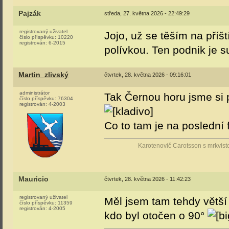
Pajzák
středa, 27. května 2026 - 22:49:29
registrovaný uživatel
Jojo, už se těším na příš
číslo příspěvku:
10220
registrován:
6-2015
polívkou. Ten podnik je s
Martin_zlivský
čtvrtek, 28. května 2026 - 09:16:01
administrátor
Tak Černou horu jsme si p
číslo příspěvku:
76304
registrován:
4-2003
Co to tam je na poslední f
Karotenovič Carotsson s mrkvist
Mauricio
čtvrtek, 28. května 2026 - 11:42:23
registrovaný uživatel
Měl jsem tam tehdy větší 
číslo příspěvku:
11359
registrován:
4-2005
kdo byl otočen o 90°