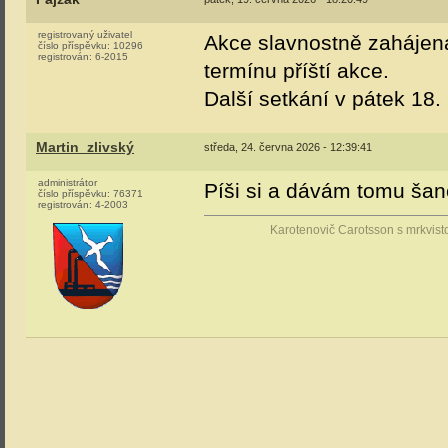
registrovaný uživatel
Akce slavnostně zahájena
číslo příspěvku:
10296
registrován:
6-2015
termínu příští akce.
Další setkání v pátek 18.
Martin_zlivský
středa, 24. června 2026 - 12:39:41
administrátor
Píši si a dávám tomu šan
číslo příspěvku:
76371
registrován:
4-2003
Karotenovič Carotsson s mrkvist