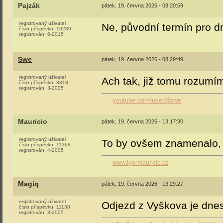
Pajzák
pátek, 19. června 2026 - 08:20:59
registrovaný uživatel
Ne, původní termín pro d
číslo příspěvku:
10289
registrován:
6-2015
Swe
pátek, 19. června 2026 - 08:29:49
registrovaný uživatel
Ach tak, již tomu rozumí
číslo příspěvku:
3318
registrován:
3-2005
youtube.com/user/4swe
Mauricio
pátek, 19. června 2026 - 13:17:30
registrovaný uživatel
To by ovšem znamenalo, 
číslo příspěvku:
11368
registrován:
4-2005
www.igormauricio.cz
Magiq
pátek, 19. června 2026 - 13:29:27
registrovaný uživatel
Odjezd z Vyškova je dne
číslo příspěvku:
11138
registrován:
3-2005