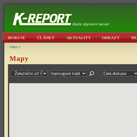
DISKUSE
ČLÁNKY
AKTUALITY
ODKAZY
M
mapy
»
Mapy