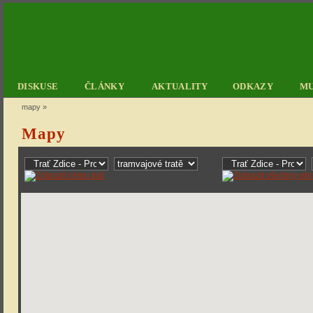
DISKUSE
ČLÁNKY
AKTUALITY
ODKAZY
M
mapy
»
Mapy