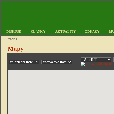
DISKUSE
ČLÁNKY
AKTUALITY
ODKAZY
M
mapy
»
Mapy