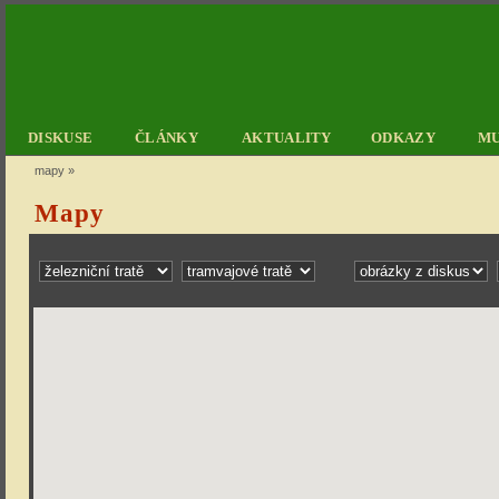
DISKUSE
ČLÁNKY
AKTUALITY
ODKAZY
M
mapy
»
Mapy