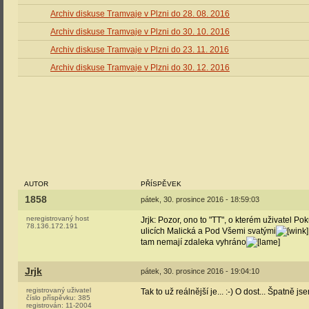
Archiv diskuse Tramvaje v Plzni do 28. 08. 2016
Archiv diskuse Tramvaje v Plzni do 30. 10. 2016
Archiv diskuse Tramvaje v Plzni do 23. 11. 2016
Archiv diskuse Tramvaje v Plzni do 30. 12. 2016
AUTOR
PŘÍSPĚVEK
1858
pátek, 30. prosince 2016 - 18:59:03
neregistrovaný host
Jrjk: Pozor, ono to "TT", o kterém uživatel Po
78.136.172.191
ulicích Malická a Pod Všemi svatými
tam nemají zdaleka vyhráno
Jrjk
pátek, 30. prosince 2016 - 19:04:10
registrovaný uživatel
Tak to už reálnější je... :-) O dost... Špatně js
číslo příspěvku:
385
registrován:
11-2004