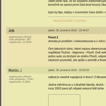
zatím jsme rádi, že se zásadně zrekonstruuje 
konečně se opraví první část dost hrozný Stu
bylo by fajn, kdyby v rozumným čase došlo i 
tabulka P-rekordů
|
S-analýza
Jrjk
pátek, 30. prosince 2016 - 22:44:57
registrovaný uživatel
Pavel 2
číslo příspěvku:
387
dneska je problém i zrekonstruovat a o něco r
registrován:
11-2004
Ono takových silnic, které nejsou dimenzovan
například Tlučná - Vejprnice - Plzeň. Dvě vel
jedno auto za druhým ve směru Plzeň, odpoled
okolních pozemků, ale spíše o prioritě a fin
Martin_j
pátek, 30. prosince 2016 - 22:50:33
registrovaný uživatel
odkud je vlastně napájená 4 dnes? Z Mozart
číslo příspěvku:
17947
registrován:
5-2002
Jedna měnírna je u Lékařské fakulty, druhá -
roce 2003 jsem při nějaké exkurzi fotil tohle: