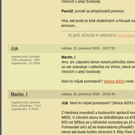
Vinicích s alejí Svobody.
Pavel2
:
prostě se přizpůsobíš provozu
Aha, tak proto je tolik zbytečných a hloupě 
provozu
...
PLZEŇ. DŮVOD K HRDOSTI.
www.plzen
Jrjk
sobota, 31. prosince 2016 - 18:07:32
registrovaný uživatel
Martin_l
číslo příspěvku:
388
Ano, tzv. západní okruh neboli přeložka siln
registrován:
11-2004
se ale vybuduje i odbočka na Vinice, která se
Vinicích s alejí Svobody.
Není to nějak pomotané?
Silnice II/203
vede 
Martin_l
sobota, 31. prosince 2016 - 18:52:43
registrovaný uživatel
Jrjk
:
Není to nějak pomotané? Silnice II/203
číslo příspěvku:
7141
registrován:
5-2004
Z hlediska investorů a budoucích správců komu
II/605. V cílovém stavu se dvěstětrojka na k
605 od Stříbra se u křimické rozvodny po již
Folmavské ulici až ke klatovskému přivaděči
okruh tak bude tvořen silnicemi II. třídy číse