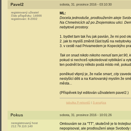
Pavel2
sobota, 31. prosince 2016 - 03:10:30
registrovaný uživatel
ML:
číslo příspěvku:
14666
Docela jednoduše, prodloužením aleje Svobod
registrován:
8-2002
Na Chmelnicích až po Znojemskou ulici. Demo
nebytové prostory.
1. bydlet tam tak řvu jak pavián, že mi pod o
2. jak to myslíš změnit část bytů na nebytov
3. v cestě nad Privamedem je Kopeckýho pra
Tak on snad nikdo nikoho nenutí tam jet 90,
pokud si nechceš vykoledovat vyblikání a vyt
ten podnět brzy někdo podá místo mě, pokud 
poněkud vtipný je, že naše
smart_city
zavede 
neslyšící děti a na Karlovarský myslím že smě
města...
(Příspěvek byl editován uživatelem pavel2.)
tabulka P-rekordů
|
S-analýza
Pokus
sobota, 31. prosince 2016 - 10:01:26
neregistrovaný host
Omlouvám se za "TT", skutečně je to trolejbus
212.79.110.140
nepopisoval, ale prodloužení aleje Svobody 