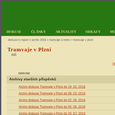
DISKUSE
ČLÁNKY
AKTUALITY
ODKAZY
M
diskuse k-report
»
archiv 2016
»
tramvaje a metro
» tramvaje v plzni
Tramvaje v Plzni
dolů
V
DISKUSE
Archivy starších příspěvků
Archiv diskuse Tramvaje v Plzni do 19. 02. 2016
Archiv diskuse Tramvaje v Plzni do 08. 03. 2016
Archiv diskuse Tramvaje v Plzni do 02. 05. 2016
Archiv diskuse Tramvaje v Plzni do 05. 06. 2016
Archiv diskuse Tramvaje v Plzni do 25. 07. 2016