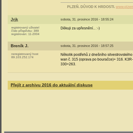
PLZEŇ. DŮVOD K HRDOSTI.
www.plzen
Jrjk
sobota, 31. prosince 2016 - 18:55:24
registrovaný uživatel
Děkuji za upřesnění... :-)
číslo příspěvku:
389
registrován:
11-2004
Breník J.
sobota, 31. prosince 2016 - 18:57:25
neregistrovaný host
Několik postřehů z dnešního silvestrovského
89.103.252.174
wan č. 315 (oprava po bouračce)+ 316. K3R-N
330+263.
Přejít z archivu 2016 do aktuální diskuse