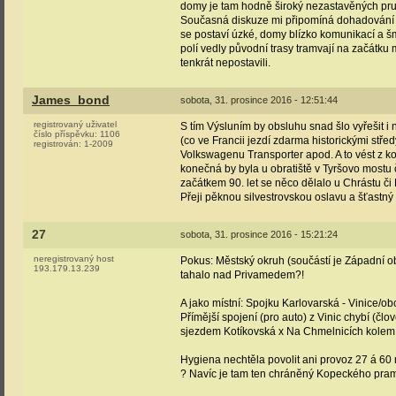
domy je tam hodně široký nezastavěných pru
Současná diskuze mi připomíná dohadování o 
se postaví úzké, domy blízko komunikací a šmi
polí vedly původní trasy tramvají na začátku 
tenkrát nepostavili.
James_bond
sobota, 31. prosince 2016 - 12:51:44
registrovaný uživatel
S tím Výsluním by obsluhu snad šlo vyřešit i n
číslo příspěvku:
1106
(co ve Francii jezdí zdarma historickými stře
registrován:
1-2009
Volkswagenu Transporter apod. A to vést z ko
konečná by byla u obratiště v Tyršovo mostu č
začátkem 90. let se něco dělalo u Chrástu či
Přeji pěknou silvestrovskou oslavu a šťastný
27
sobota, 31. prosince 2016 - 15:21:24
neregistrovaný host
Pokus: Městský okruh (součástí je Západní o
193.179.13.239
tahalo nad Privamedem?!
A jako místní: Spojku Karlovarská - Vinice/o
Přímější spojení (pro auto) z Vinic chybí (člo
sjezdem Kotíkovská x Na Chmelnicích kolem ko
Hygiena nechtěla povolit ani provoz 27 á 60
? Navíc je tam ten chráněný Kopeckého pr