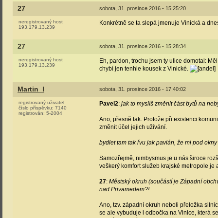
27
sobota, 31. prosince 2016 - 15:25:20
neregistrovaný host
Konkrétně se ta slepá jmenuje Vinická a dnes
193.179.13.239
27
sobota, 31. prosince 2016 - 15:28:34
neregistrovaný host
Eh, pardon, trochu jsem ty ulice domotal: Mě
193.179.13.239
chybí jen tenhle kousek z Vinické.
Martin_l
sobota, 31. prosince 2016 - 17:40:02
registrovaný uživatel
Pavel2
:
jak to myslíš změnit část bytů na n
číslo příspěvku:
7140
registrován:
5-2004
Ano, přesně tak. Protože při existenci kom
změnit účel jejich užívání.
bydlet tam tak řvu jak pavián, že mi pod okn
Samozřejmě, nimbysmus je u nás široce rozší
veškerý komfort služeb krajské metropole je 
27
:
Městský okruh (součástí je Západní obchv
nad Privamedem?!
Ano, tzv. západní okruh neboli přeložka siln
se ale vybuduje i odbočka na Vinice, která se