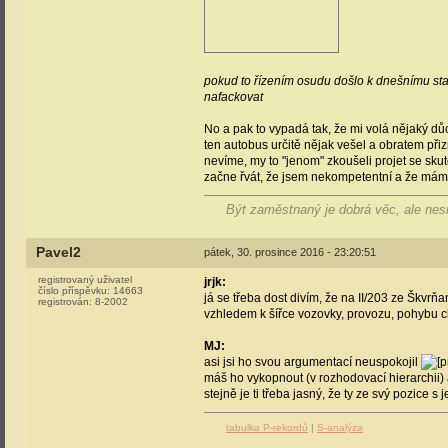
pokud to řízením osudu došlo k dnešnímu stav
nafackovat
No a pak to vypadá tak, že mi volá nějaký d
ten autobus určitě nějak vešel a obratem přizn
nevíme, my to "jenom" zkoušeli projet se sk
začne řvát, že jsem nekompetentní a že mám
Být zaměstnaný je dobrá věc, ale nesm
Pavel2
pátek, 30. prosince 2016 - 23:20:51
registrovaný uživatel
jrjk:
číslo příspěvku:
14663
já se třeba dost divím, že na II/203 ze Škvr
registrován:
8-2002
vzhledem k šířce vozovky, provozu, pohybu c
MJ:
asi jsi ho svou argumentací neuspokojil
máš ho vykopnout (v rozhodovací hierarchii) 
stejně je ti třeba jasný, že ty ze svý pozice 
tabulka P-rekordů
|
S-analýza