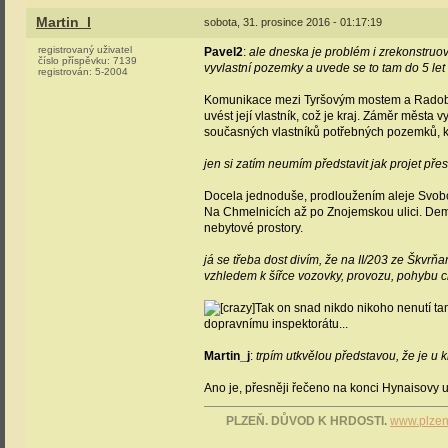
Martin_l
sobota, 31. prosince 2016 - 01:17:19
registrovaný uživatel
Pavel2
:
ale dneska je problém i zrekonstruova
číslo příspěvku:
7139
vyvlastní pozemky a uvede se to tam do 5 l
registrován:
5-2004
Komunikace mezi Tyršovým mostem a Radobyč
uvést její vlastník, což je kraj. Záměr města
současných vlastníků potřebných pozemků, kte
jen si zatím neumím představit jak projet pře
Docela jednoduše, prodloužením aleje Svobod
Na Chmelnicích až po Znojemskou ulici. Demo
nebytové prostory.
já se třeba dost divím, že na II/203 ze Škvr
vzhledem k šířce vozovky, provozu, pohybu c
Tak on snad nikdo nikoho nenutí ta
dopravnímu inspektorátu...
Martin_j
:
trpím utkvělou představou, že je u
Ano je, přesněji řečeno na konci Hynaisovy u
PLZEŇ. DŮVOD K HRDOSTI.
www.plzen